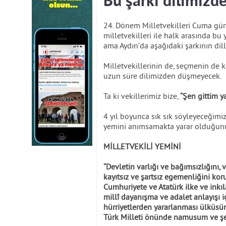
Bu şarkı dilimiz
24. Dönem Milletvekilleri Cuma gü
milletvekilleri ile halk arasında bu 
ama Aydın’da aşağıdaki şarkının dil
Milletvekillerinin de, seçmenin de 
uzun süre dilimizden düşmeyecek.
Ta ki vekillerimiz bize,
“Şen gittim y
4 yıl boyunca sık sık söyleyeceğimi
yemini anımsamakta yarar olduğu
MİLLETVEKİLİ YEMİNİ
“Devletin varlığı ve bağımsızlığını
kayıtsız ve şartsız egemenliğini k
Cumhuriyete ve Atatürk ilke ve inkı
millî dayanışma ve adalet anlayışı 
hürriyetlerden yararlanması ülküs
Türk Milleti önünde namusum ve şer