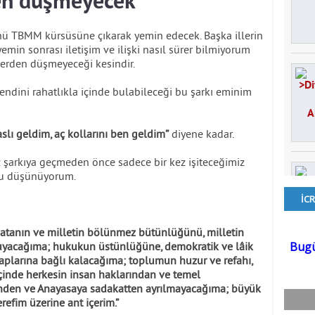
den düşmeyecek
nü TBMM kürsüsüne çıkarak yemin edecek. Başka illerin
yemin sonrası iletişim ve ilişki nasıl sürer bilmiyorum
lerden düşmeyeceği kesindir.
kendini rahatlıkla içinde bulabileceği bu şarkı eminim
aslı geldim, aç kollarını ben geldim”
diyene kadar.
z şarkıya geçmeden önce sadece bir kez işiteceğimiz
nu düşünüyorum.
, vatanın ve milletin bölünmez bütünlüğünü, milletin
oruyacağıma; hukukun üstünlüğüne, demokratik ve lâik
laplarına bağlı kalacağıma; toplumun huzur ve refahı,
içinde herkesin insan haklarından ve temel
ünden ve Anayasaya sadakatten ayrılmayacağıma; büyük
efim üzerine ant içerim.”