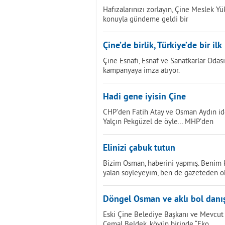
Hafızalarınızı zorlayın, Çine Meslek 
konuyla gündeme geldi bir
Çine’de birlik, Türkiye’de bir ilk
Çine Esnafı, Esnaf ve Sanatkarlar Odas
kampanyaya imza atıyor.
Hadi gene iyisin Çine
CHP’den Fatih Atay ve Osman Aydın idd
Yalçın Pekgüzel de öyle... MHP’den
Elinizi çabuk tutun
Bizim Osman, haberini yapmış. Benim k
yalan söyleyeyim, ben de gazeteden 
Döngel Osman ve aklı bol dan
Eski Çine Belediye Başkanı ve Mevcut 
Cemal Beldek, köyün birinde “Eko