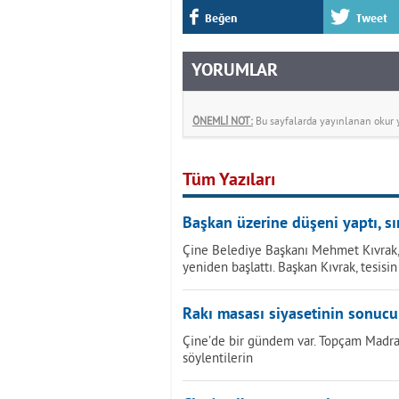
Beğen
Tweet
YORUMLAR
ÖNEMLİ NOT:
Bu sayfalarda yayınlanan okur yo
Tüm Yazıları
Başkan üzerine düşeni yaptı, sı
Çine Belediye Başkanı Mehmet Kıvrak, 
yeniden başlattı. Başkan Kıvrak, tesisin
Rakı masası siyasetinin sonuc
Çine’de bir gündem var. Topçam Madran 
söylentilerin