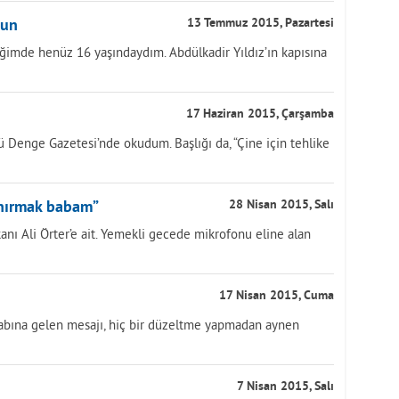
sun
13 Temmuz 2015, Pazartesi
ğimde henüz 16 yaşındaydım. Abdülkadir Yıldız’ın kapısına
17 Haziran 2015, Çarşamba
 Denge Gazetesi’nde okudum. Başlığı da, “Çine için tehlike
unırmak babam”
28 Nisan 2015, Salı
nı Ali Örter’e ait. Yemekli gecede mikrofonu eline alan
17 Nisan 2015, Cuma
abına gelen mesajı, hiç bir düzeltme yapmadan aynen
7 Nisan 2015, Salı