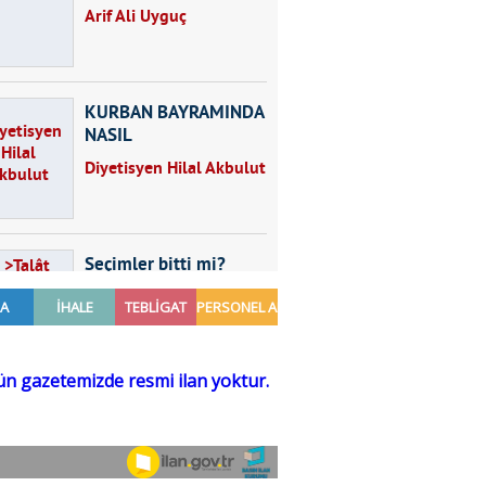
Arif Ali Uyguç
KURBAN BAYRAMINDA
NASIL
BESLENMELİYİZ?
Diyetisyen Hilal Akbulut
Seçimler bitti mi?
Talât Yörük
Hayal kurmak
Sezgin MADRAN