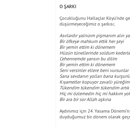
O ŞARKI
Çocukluğunu Hallaçlar Köyü’nde ge
düşürmeyeceğimiz o şarkısı;
Asırlardır yalnızım pişmanım alın y
Bir öfkeye mahkum ettik her şeyi
Bir yemin ettim ki dönemem
Hüzün tünellerinde soldum kederle
Cehennemde yansın bu dilim
Bir yemin ettim ki dönemem
Seni versinler ellere beni vursunlar
Sana sevdanın yolları bana kurşunl
Kıyametler kopuyor zavallı yüreği
Tükendim tükendim tükendim artık
Hiç mi özlemedin hiç mi hakkım yo
Bir ara bir sor Allah aşkına
Aydınımız için 24. Yasama Dönemi’nin
duyduğumuz bir dönem olarak geçme