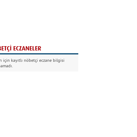
Ağaç yaşken eğilir
Nilüfer Kabalı
ETÇİ ECZANELER
Kurban Bayramında
 için kayıtlı nöbetçi eczane bilgisi
Dikkat!
namadı.
Şermin Örter
90’larda genç olmak
Kazım Aksoy