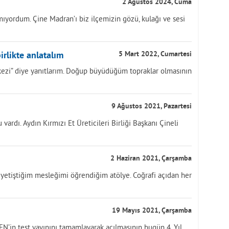
2 Ağustos 2024, Cuma
ıyordum. Çine Madran’ı biz ilçemizin gözü, kulağı ve sesi
irlikte anlatalım
5 Mart 2022, Cumartesi
ezi” diye yanıtlarım. Doğup büyüdüğüm topraklar olmasının
9 Ağustos 2021, Pazartesi
ardı. Aydın Kırmızı Et Üreticileri Birliği Başkanı Çineli
2 Haziran 2021, Çarşamba
yetiştiğim mesleğimi öğrendiğim atölye. Coğrafi açıdan her
19 Mayıs 2021, Çarşamba
DEN’in test yayınını tamamlayarak açılmasının bugün 4. Yıl