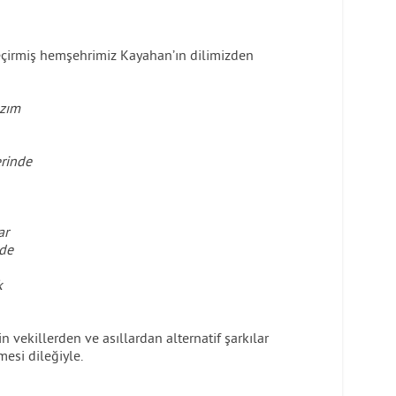
çirmiş hemşehrimiz Kayahan’ın dilimizden
azım
rinde
ar
mde
k
 vekillerden ve asıllardan alternatif şarkılar
si dileğiyle.