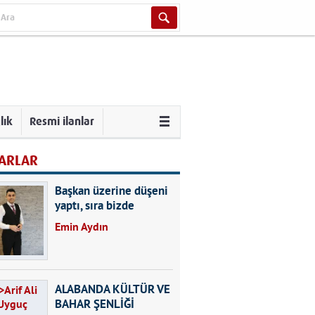
lık
Resmi ilanlar
ARLAR
Başkan üzerine düşeni
yaptı, sıra bizde
Emin Aydın
ALABANDA KÜLTÜR VE
BAHAR ŞENLİĞİ