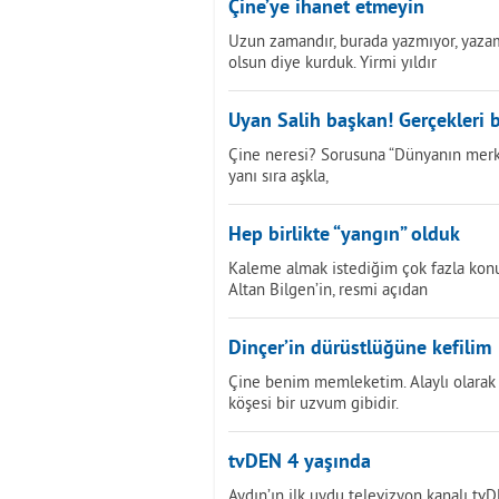
Çine’ye ihanet etmeyin
Uzun zamandır, burada yazmıyor, yazam
olsun diye kurduk. Yirmi yıldır
Uyan Salih başkan! Gerçekleri b
Çine neresi? Sorusuna “Dünyanın merk
yanı sıra aşkla,
Hep birlikte “yangın” olduk
Kaleme almak istediğim çok fazla konu v
Altan Bilgen’in, resmi açıdan
Dinçer’in dürüstlüğüne kefilim
Çine benim memleketim. Alaylı olarak 
köşesi bir uzvum gibidir.
tvDEN 4 yaşında
Aydın’ın ilk uydu televizyon kanalı tv