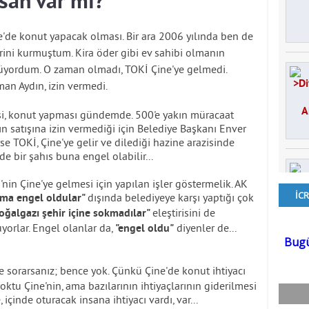
nsan var mı?
e'de konut yapacak olması. Bir ara 2006 yılında ben de
ini kurmuştum. Kira öder gibi ev sahibi olmanın
yordum. O zaman olmadı, TOKİ Çine'ye gelmedi.
an Aydın, izin vermedi.
si, konut yapması gündemde. 500'e yakın müracaat
ın satışına izin vermediği için Belediye Başkanı Enver
se TOKİ, Çine'ye gelir ve dilediği hazine arazisinde
e bir şahıs buna engel olabilir...
nin Çine'ye gelmesi için yapılan işler göstermelik. AK
dışında belediyeye karşı yaptığı çok
 ama engel oldular"
eleştirisini de
oğalgazı şehir içine sokmadılar"
yorlar. Engel olanlar da,
diyenler de...
"engel oldu"
e sorarsanız; bence yok. Çünkü Çine'de konut ihtiyacı
oktu Çine'nin, ama bazılarının ihtiyaçlarının giderilmesi
içinde oturacak insana ihtiyacı vardı, var...