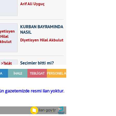
Arif Ali Uyguç
KURBAN BAYRAMINDA
NASIL
BESLENMELİYİZ?
Diyetisyen Hilal Akbulut
Seçimler bitti mi?
Talât Yörük
Hayal kurmak
Sezgin MADRAN