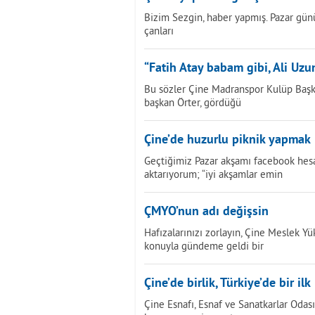
Bizim Sezgin, haber yapmış. Pazar günü
çanları
“Fatih Atay babam gibi, Ali Uz
Bu sözler Çine Madranspor Kulüp Başka
başkan Örter, gördüğü
Çine’de huzurlu piknik yapmak
Geçtiğimiz Pazar akşamı facebook hes
aktarıyorum; “iyi akşamlar emin
ÇMYO’nun adı değişsin
Hafızalarınızı zorlayın, Çine Meslek 
konuyla gündeme geldi bir
Çine’de birlik, Türkiye’de bir ilk
Çine Esnafı, Esnaf ve Sanatkarlar Odas