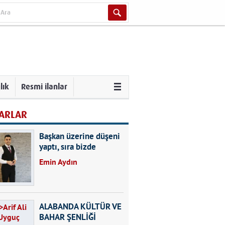
lık
Resmi ilanlar
ARLAR
Başkan üzerine düşeni
yaptı, sıra bizde
Emin Aydın
ALABANDA KÜLTÜR VE
BAHAR ŞENLİĞİ