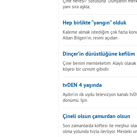
Çine neresi? Sorusuna “Dünyanın merk
yanı sıra aşkla,
Hep birlikte “yangın” olduk
Kaleme almak istediğim çok fazla konu v
Altan Bilgen’in, resmi açıdan
Dinçer’in dürüstlüğüne kefilim
Çine benim memleketim. Alaylı olarak 
köşesi bir uzvum gibidir.
tvDEN 4 yaşında
Aydın’ın ilk uydu televizyon kanalı tv
dönümü. İşin
Çineli olsun çamurdan olsun
Son zamanlarda köftesi ile meşhur olan
olma yolunda hızla ilerliyor. Mesleki u