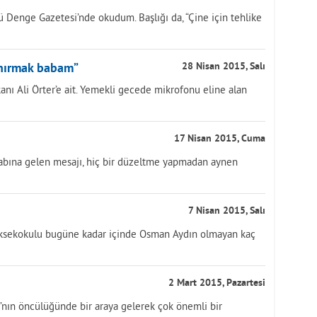
 Denge Gazetesi’nde okudum. Başlığı da, “Çine için tehlike
unırmak babam”
28 Nisan 2015, Salı
nı Ali Örter’e ait. Yemekli gecede mikrofonu eline alan
17 Nisan 2015, Cuma
abına gelen mesajı, hiç bir düzeltme yapmadan aynen
7 Nisan 2015, Salı
Yüksekokulu bugüne kadar içinde Osman Aydın olmayan kaç
2 Mart 2015, Pazartesi
ı’nın öncülüğünde bir araya gelerek çok önemli bir