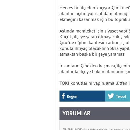
Herkes bu ilçeden kaçıyor. Çünkü eği
alanları açılmıyor, istihdam olanağı
ekmeğini kazanmak için bu topraklar
Aslında memleket için siyaset yaptığ
Küçük, ilçeye yararı olmayacak şeyler
Çine'de eğitim kalitesini artırın, iş
konuta ihtiyaç olacaktır. Yoksa yapı
atmaktan başka bir şeye yaramaz.
İnsanların Çine'den kaçması, ilçeni
alanlarda ilçeye hakim olanların işi
TOKİ konutlarını yapın, ama lütfen 
Beğen
Tweet
YORUMLAR
ÖNEMLİ NOT:
Bu sayfalarda yayınlanan okur yo