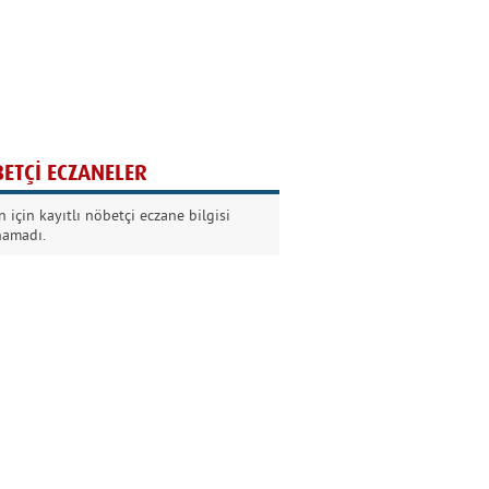
Ağaç yaşken eğilir
Nilüfer Kabalı
ETÇİ ECZANELER
Kurban Bayramında
 için kayıtlı nöbetçi eczane bilgisi
Dikkat!
namadı.
Şermin Örter
90’larda genç olmak
Kazım Aksoy