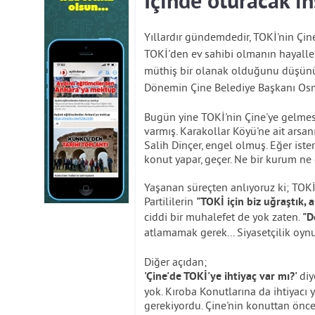
İçinde oturacak i
Yıllardır gündemdedir, TOKİ'nin Çin
TOKİ'den ev sahibi olmanın hayaller
müthiş bir olanak olduğunu düşünü
Dönemin Çine Belediye Başkanı Osm
Bugün yine TOKİ'nin Çine'ye gelme
varmış. Karakollar Köyü'ne ait arsan
Salih Dinçer, engel olmuş. Eğer ister
konut yapar, geçer. Ne bir kurum ne d
Yaşanan süreçten anlıyoruz ki; TOKİ'
Partililerin
"TOKİ için biz uğraştık,
ciddi bir muhalefet de yok zaten.
"D
atlamamak gerek... Siyasetçilik oynu
Diğer açıdan;
diy
'Çine'de TOKİ'ye ihtiyaç var mı?'
yok. Kıroba Konutlarına da ihtiyacı y
gerekiyordu. Çine'nin konuttan önce, 