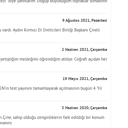
ezi” diye yanıtlarım. Doğup büyüdüğüm topraklar olmasının
9 Ağustos 2021, Pazartesi
ardı. Aydın Kırmızı Et Üreticileri Birliği Başkanı Çineli
2 Haziran 2021, Çarşamba
yetiştiğim mesleğimi öğrendiğim atölye. Coğrafi açıdan her
19 Mayıs 2021, Çarşamba
DEN’in test yayınını tamamlayarak açılmasının bugün 4. Yıl
3 Haziran 2020, Çarşamba
 Çine, sahip olduğu zenginliklerin fark edildiği bir konum
nvanını