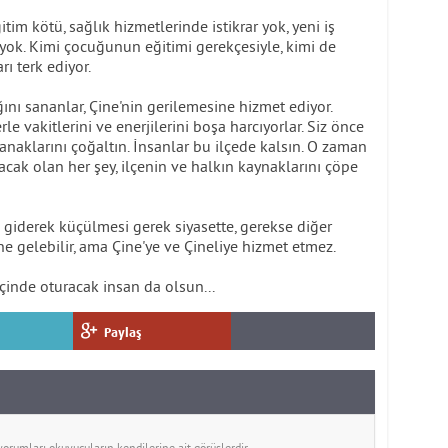
tim kötü, sağlık hizmetlerinde istikrar yok, yeni iş
 yok. Kimi çocuğunun eğitimi gerekçesiyle, kimi de
ı terk ediyor.
ını sananlar, Çine'nin gerilemesine hizmet ediyor.
le vakitlerini ve enerjilerini boşa harcıyorlar. Siz önce
 olanaklarını çoğaltın. İnsanlar bu ilçede kalsın. O zaman
lacak olan her şey, ilçenin ve halkın kaynaklarını çöpe
n giderek küçülmesi gerek siyasette, gerekse diğer
ne gelebilir, ama Çine'ye ve Çineliye hizmet etmez.
içinde oturacak insan da olsun...
Paylaş
rumları okuyucuların kendilerine ait görüşlerdir.