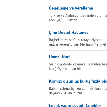
Genelleme ve yerelleme
Türkiye ve Aydın gündeminde yorumla
Konuya, “Bu ülkede
Çine Devlet Hastanesi
Başhekim Mustafa Karatay’ı ziyaret et
milyar verem” diyen Merhum Mehmet 
Hamal Nuri
Siz hiç noterde yevmiye ile mühür bas
Nuri) Öyle sıradan bir
Kırmızı olsun üç kuruş fazla ol
Babam rahmetliyi zor zahmet ikna etti
dayandık, “Allah’ın izni”
Çocuk yapın sevgili Çineliler