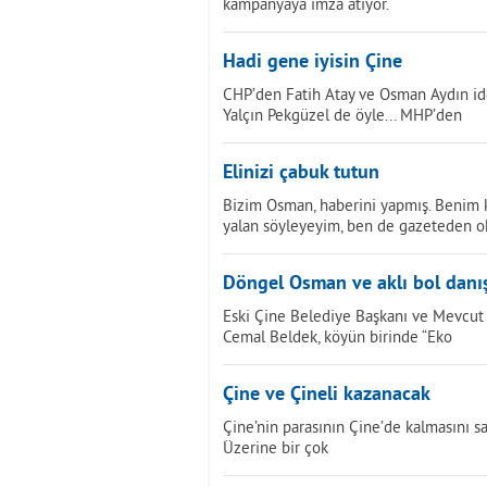
kampanyaya imza atıyor.
Hadi gene iyisin Çine
CHP’den Fatih Atay ve Osman Aydın idd
Yalçın Pekgüzel de öyle... MHP’den
Elinizi çabuk tutun
Bizim Osman, haberini yapmış. Benim k
yalan söyleyeyim, ben de gazeteden 
Döngel Osman ve aklı bol dan
Eski Çine Belediye Başkanı ve Mevcut 
Cemal Beldek, köyün birinde “Eko
Çine ve Çineli kazanacak
Çine’nin parasının Çine’de kalmasını sağ
Üzerine bir çok