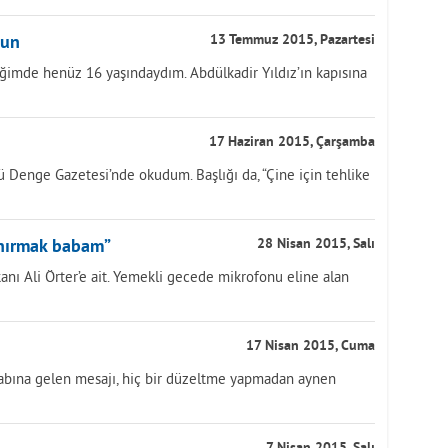
sun
13 Temmuz 2015, Pazartesi
ğimde henüz 16 yaşındaydım. Abdülkadir Yıldız’ın kapısına
17 Haziran 2015, Çarşamba
 Denge Gazetesi’nde okudum. Başlığı da, “Çine için tehlike
unırmak babam”
28 Nisan 2015, Salı
nı Ali Örter’e ait. Yemekli gecede mikrofonu eline alan
17 Nisan 2015, Cuma
abına gelen mesajı, hiç bir düzeltme yapmadan aynen