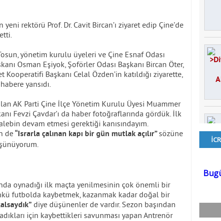
yeni rektörü Prof. Dr. Cavit Bircan’ı ziyaret edip Çine’de
tti.
Tosun, yönetim kurulu üyeleri ve Çine Esnaf Odası
şkanı Osman Eşiyok, Şoförler Odası Başkanı Bircan Öter,
t Kooperatifi Başkanı Celal Özden’in katıldığı ziyarette,
habere yansıdı.
olan AK Parti Çine İlçe Yönetim Kurulu Üyesi Muammer
nı Fevzi Çavdar’ı da haber fotoğraflarında gördük. İlk
talebin devam etmesi gerektiği kanısındayım.
n de
sözüne
“Israrla çalınan kapı bir gün mutlak açılır”
üşünüyorum.
ında oynadığı ilk maçta yenilmesinin çok önemli bir
kü futbolda kaybetmek, kazanmak kadar doğal bir
diye düşünenler de vardır. Sezon başından
kalsaydık”
dıkları için kaybettikleri savunması yapan Antrenör