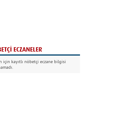
Ağaç yaşken eğilir
Nilüfer Kabalı
ETÇİ ECZANELER
Kurban Bayramında
 için kayıtlı nöbetçi eczane bilgisi
Dikkat!
namadı.
Şermin Örter
90’larda genç olmak
Kazım Aksoy