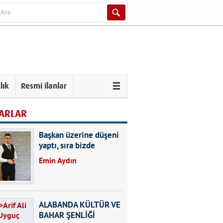
lık
Resmi ilanlar
ARLAR
Başkan üzerine düşeni
yaptı, sıra bizde
Emin Aydın
ALABANDA KÜLTÜR VE
BAHAR ŞENLİĞİ