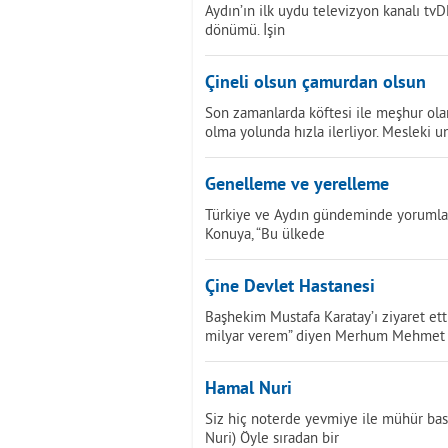
Aydın’ın ilk uydu televizyon kanalı tv
dönümü. İşin
Çineli olsun çamurdan olsun
Son zamanlarda köftesi ile meşhur olan
olma yolunda hızla ilerliyor. Mesleki u
Genelleme ve yerelleme
Türkiye ve Aydın gündeminde yorumla
Konuya, “Bu ülkede
Çine Devlet Hastanesi
Başhekim Mustafa Karatay’ı ziyaret et
milyar verem” diyen Merhum Mehmet 
Hamal Nuri
Siz hiç noterde yevmiye ile mühür bas
Nuri) Öyle sıradan bir