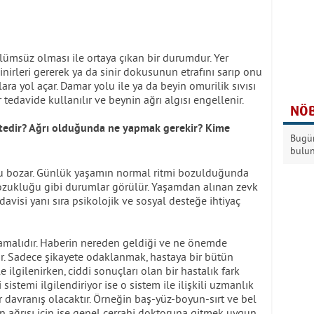
ümsüz olması ile ortaya çıkan bir durumdur. Yer
nirleri gererek ya da sinir dokusunun etrafını sarıp onu
ılara yol açar. Damar yolu ile ya da beyin omurilik sıvısı
r tedavide kullanılır ve beynin ağrı algısı engellenir.
NÖB
iktedir? Ağrı olduğunda ne yapmak gerekir? Kime
Bugün
bulu
unu bozar. Günlük yaşamın normal ritmi bozulduğunda
zukluğu gibi durumlar görülür. Yaşamdan alınan zevk
edavisi yanı sıra psikolojik ve sosyal desteğe ihtiyaç
mamalıdır. Haberin nereden geldiği ve ne önemde
r. Sadece şikayete odaklanmak, hastaya bir bütün
e ilgilenirken, ciddi sonuçları olan bir hastalık fark
sistemi ilgilendiriyor ise o sistem ile ilişkili uzmanlık
davranış olacaktır. Örneğin baş-yüz-boyun-sırt ve bel
rın ağrısı için ise genel cerrahi doktoruna gitmek uygun