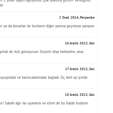
. 2 yıldır başım ağrıyordu. Çok doktora gittim! Verdiğiniz
az
2 Ocak 2014, Perşembe
tler ya da duvarlar ile bunların diğer yanına geçmeye yarayan
24 Aralık 2013, Salı
şimdi de ikili görüyorum. Düzelir diye bekledim, ama
17 Aralık 2013, Salı
uyuşmalar ve karıncalanmalar başladı. Üç dört ay içinde
10 Aralık 2013, Salı
r! Sabah ağrı ile uyandım ve elimi de bu halde buldum.