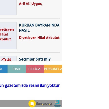
Arif Ali Uyguç
KURBAN BAYRAMINDA
NASIL
BESLENMELİYİZ?
Diyetisyen Hilal Akbulut
Seçimler bitti mi?
Talât Yörük
Hayal kurmak
Sezgin MADRAN