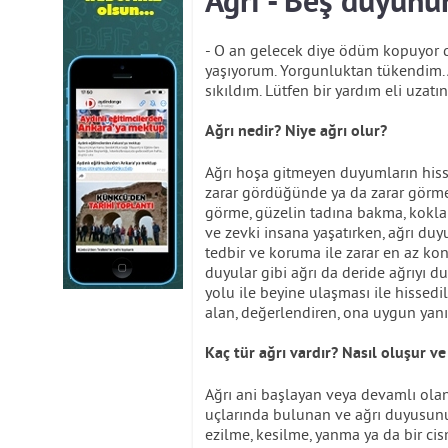
Ağrı - Beş duyunun
- O an gelecek diye ödüm kopuyor d
yaşıyorum. Yorgunluktan tükendim. 
sıkıldım. Lütfen bir yardım eli uzatın.
Ağrı nedir? Niye ağrı olur?
Ağrı hoşa gitmeyen duyumların his
zarar gördüğünde ya da zarar görme 
görme, güzelin tadına bakma, kokl
ve zevki insana yaşatırken, ağrı du
tedbir ve koruma ile zarar en az ko
duyular gibi ağrı da deride ağrıyı du
yolu ile beyine ulaşması ile hissedi
alan, değerlendiren, ona uygun yanı
Kaç tür ağrı vardır? Nasıl oluşur ve 
Ağrı ani başlayan veya devamlı olan -k
uçlarında bulunan ve ağrı duyusunu 
ezilme, kesilme, yanma ya da bir cis