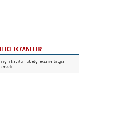
Ağaç yaşken eğilir
Nilüfer Kabalı
ETÇİ ECZANELER
Kurban Bayramında
 için kayıtlı nöbetçi eczane bilgisi
Dikkat!
namadı.
Şermin Örter
90’larda genç olmak
Kazım Aksoy