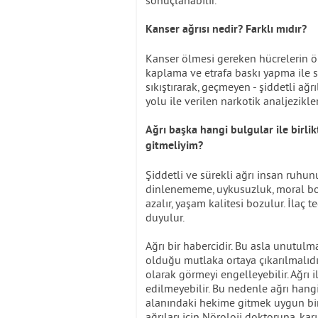
sonuçlanabilir.
Kanser ağrısı nedir? Farklı mıdır?
Kanser ölmesi gereken hücrelerin öl
kaplama ve etrafa baskı yapma ile si
sıkıştırarak, geçmeyen - şiddetli ağr
yolu ile verilen narkotik analjezikle
Ağrı başka hangi bulgular ile birl
gitmeliyim?
Şiddetli ve sürekli ağrı insan ruh
dinlenememe, uykusuzluk, moral bo
azalır, yaşam kalitesi bozulur. İlaç t
duyulur.
Ağrı bir habercidir. Bu asla unutul
olduğu mutlaka ortaya çıkarılmalıdı
olarak görmeyi engelleyebilir. Ağrı il
edilmeyebilir. Bu nedenle ağrı hangi 
alanındaki hekime gitmek uygun bir 
ağrıları için Nöroloji doktoruna, ka