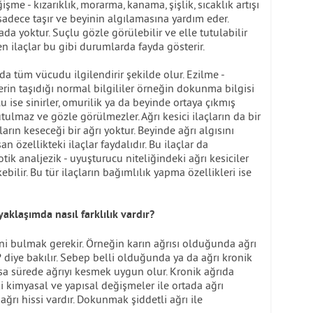
me - kızarıklık, morarma, kanama, şişlik, sıcaklık artışı
ri sadece taşır ve beyinin algılamasına yardım eder.
ada yoktur. Suçlu gözle görülebilir ve elle tutulabilir
en ilaçlar bu gibi durumlarda fayda gösterir.
 da tüm vücudu ilgilendirir şekilde olur. Ezilme -
lerin taşıdığı normal bilgililer örneğin dokunma bilgisi
u ise sinirler, omurilik ya da beyinde ortaya çıkmış
tulmaz ve gözle görülmezler. Ağrı kesici ilaçların da bir
ların keseceği bir ağrı yoktur. Beyinde ağrı algısını
an özellikteki ilaçlar faydalıdır. Bu ilaçlar da
k analjezik - uyuşturucu niteliğindeki ağrı kesiciler
ilir. Bu tür ilaçların bağımlılık yapma özellikleri ise
yaklaşımda nasıl farklılık vardır?
ini bulmak gerekir. Örneğin karın ağrısı olduğunda ağrı
? diye bakılır. Sebep belli olduğunda ya da ağrı kronik
a sürede ağrıyı kesmek uygun olur. Kronik ağrıda
i kimyasal ve yapısal değişmeler ile ortada ağrı
ağrı hissi vardır. Dokunmak şiddetli ağrı ile