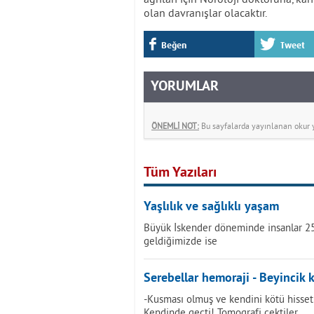
olan davranışlar olacaktır.
Beğen
Tweet
YORUMLAR
ÖNEMLİ NOT:
Bu sayfalarda yayınlanan okur yo
Tüm Yazıları
Yaşlılık ve sağlıklı yaşam
Büyük İskender döneminde insanlar 2
geldiğimizde ise
Serebellar hemoraji - Beyincik
-Kusması olmuş ve kendini kötü hissetmi
Kendinde geçti! Tomografi çektiler