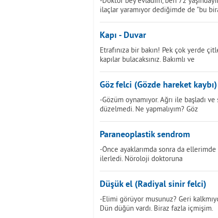
-Doktor bey evladım, ben 72 yaşındayım
ilaçlar yaramıyor dediğimde de "bu bir
Kapı - Duvar
Etrafınıza bir bakın! Pek çok yerde çi
kapılar bulacaksınız. Bakımlı ve
Göz felci (Gözde hareket kaybı)
-Gözüm oynamıyor. Ağrı ile başladı ve 
düzelmedi. Ne yapmalıyım? Göz
Paraneoplastik sendrom
-Önce ayaklarımda sonra da ellerimde 
ilerledi. Nöroloji doktoruna
Düşük el (Radiyal sinir felci)
-Elimi görüyor musunuz? Geri kalkmıyo
Dün düğün vardı. Biraz fazla içmişim.