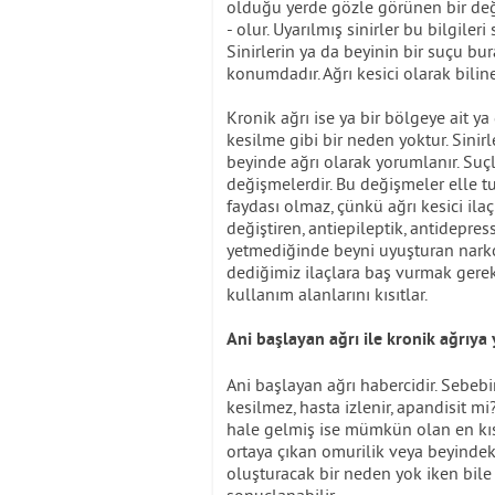
olduğu yerde gözle görünen bir değiş
- olur. Uyarılmış sinirler bu bilgile
Sinirlerin ya da beyinin bir suçu bur
konumdadır. Ağrı kesici olarak bilin
Kronik ağrı ise ya bir bölgeye ait ya
kesilme gibi bir neden yoktur. Sinir
beyinde ağrı olarak yorumlanır. Suçl
değişmelerdir. Bu değişmeler elle tu
faydası olmaz, çünkü ağrı kesici ilaç
değiştiren, antiepileptik, antidepress
yetmediğinde beyni uyuşturan narkoti
dediğimiz ilaçlara baş vurmak gerekeb
kullanım alanlarını kısıtlar.
Ani başlayan ağrı ile kronik ağrıya 
Ani başlayan ağrı habercidir. Sebeb
kesilmez, hasta izlenir, apandisit mi
hale gelmiş ise mümkün olan en kıs
ortaya çıkan omurilik veya beyindek
oluşturacak bir neden yok iken bile 