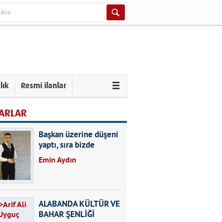
lık
Resmi ilanlar
ARLAR
Başkan üzerine düşeni
yaptı, sıra bizde
Emin Aydın
ALABANDA KÜLTÜR VE
BAHAR ŞENLİĞİ