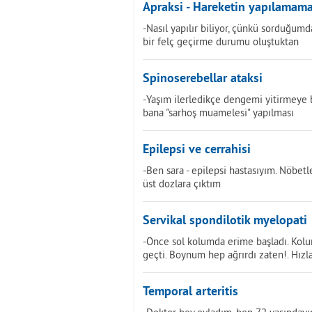
Apraksi - Hareketin yapılamama
-Nasıl yapılır biliyor, çünkü sorduğu
bir felç geçirme durumu oluştuktan
Spinoserebellar ataksi
-Yaşım ilerledikçe dengemi yitirmeye 
bana "sarhoş muamelesi" yapılması
Epilepsi ve cerrahisi
-Ben sara - epilepsi hastasıyım. Nöbet
üst dozlara çıktım
Servikal spondilotik myelopati
-Önce sol kolumda erime başladı. Kol
geçti. Boynum hep ağrırdı zaten!. Hızl
Temporal arteritis