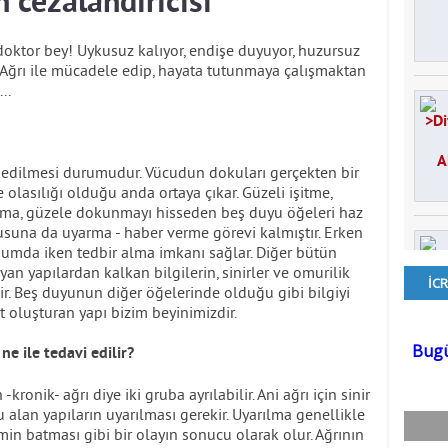
 cezalandırıcısı
oktor bey! Uykusuz kalıyor, endişe duyuyor, huzursuz
Ağrı ile mücadele edip, hayata tutunmaya çalışmaktan
..
sedilmesi durumudur. Vücudun dokuları gerçekten bir
olasılığı olduğu anda ortaya çıkar. Güzeli işitme,
ama, güzele dokunmayı hisseden beş duyu öğeleri haz
yusuna da uyarma - haber verme görevi kalmıştır. Erken
numda iken tedbir alma imkanı sağlar. Diğer bütün
yan yapılardan kalkan bilgilerin, sinirler ve omurilik
lir. Beş duyunun diğer öğelerinde olduğu gibi bilgiyi
t oluşturan yapı bizim beyinimizdir.
ne ile tedavi edilir?
ronik- ağrı diye iki gruba ayrılabilir. Ani ağrı için sinir
alan yapıların uyarılması gerekir. Uyarılma genellikle
min batması gibi bir olayın sonucu olarak olur. Ağrının