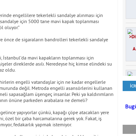
erinde engellilere tekerlekli sandalye alınması için
i sandalye için 5000 tane mavi kapak toplanması
l oluyor.”
e önce de sigaraların bandrolleri tekerlekli sandalye
, İstanbul’da mavi kapakların toplanması için
şişeler direklerde asılı. Neredeyse hiç kimse elindeki su
az oldu.
hirlerin engelli vatandaşlar için ne kadar engellerle
urunda değil. Metroda engelli asansörlerini kullanan
eli sapasağlam üşengeç insanlar. Peki ya kaldırımların
arının önüne parkeden arabalara ne demeli?
elince yapıyorlar çünkü, kapağı çöpe atacakları yere
ni, özel bir çaba harcamalarına gerek yok. Fakat, iş
ımıyor, fedakarlık yapmak istemiyor.