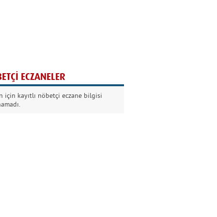
Ağaç yaşken eğilir
Nilüfer Kabalı
ETÇİ ECZANELER
Kurban Bayramında
 için kayıtlı nöbetçi eczane bilgisi
Dikkat!
namadı.
Şermin Örter
90’larda genç olmak
Kazım Aksoy