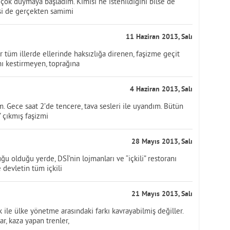
 çok duymaya başladım. Kimisi ne istenildiğini bilse de
isi de gerçekten samimi
11 Haziran 2013, Salı
er tüm illerde ellerinde haksızlığa direnen, faşizme geçit
ı kestirmeyen, toprağına
4 Haziran 2013, Salı
. Gece saat 2’de tencere, tava sesleri ile uyandım. Bütün
” çıkmış faşizmi
28 Mayıs 2013, Salı
 olduğu yerde, DSİ’nin lojmanları ve “içkili” restoranı
 devletin tüm içkili
21 Mayıs 2013, Salı
k ile ülke yönetme arasındaki farkı kavrayabilmiş değiller.
r, kaza yapan trenler,