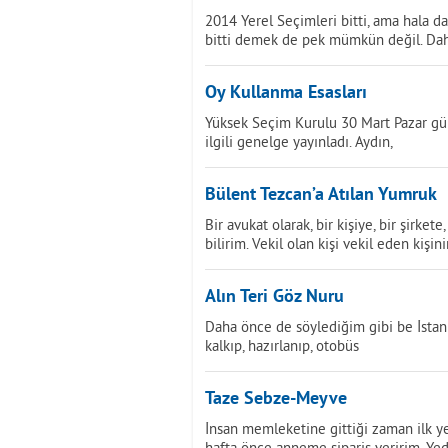
2014 Yerel Seçimleri bitti, ama hala d
bitti demek de pek mümkün değil. Da
Oy Kullanma Esasları
Yüksek Seçim Kurulu 30 Mart Pazar gün
ilgili genelge yayınladı. Aydın,
Bülent Tezcan’a Atılan Yumruk
Bir avukat olarak, bir kişiye, bir şirk
bilirim. Vekil olan kişi vekil eden kişin
Alın Teri Göz Nuru
Daha önce de söylediğim gibi be İstanb
kalkıp, hazırlanıp, otobüs
Taze Sebze-Meyve
İnsan memleketine gittiği zaman ilk y
hafta önce anneme sipariş veririm. Ye