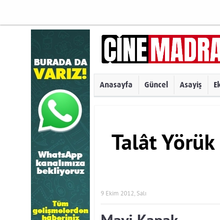
Anasayfa
Güncel
Asayiş
E
Talât Yörük
9 Ekim 2012, Salı