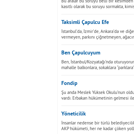
Bu aralar bu soruyu belli bir kesimden
kasıtlı olarak bu soruyu sormakta, kim
Taksimli Çapulcu Efe
İstanbul’da, İzmir’de, Ankara’da ve diğ
vermeyen, parkını çiğnetmeyen, ağacın
Ben Çapulcuyum
Ben, İstanbul/Kozyatağı’nda oturuyorum
mahalle balkonlara, sokaklara “parklara
Fondip
Şu anda Meslek Yüksek Okulu’nun olduğu
vardı. Erbakan hükümetinin gelmesi ile
Yöneticilik
İnsanlar nedense bir türlü belediyecili
AKP hükümeti, her ne kadar çöken yolla