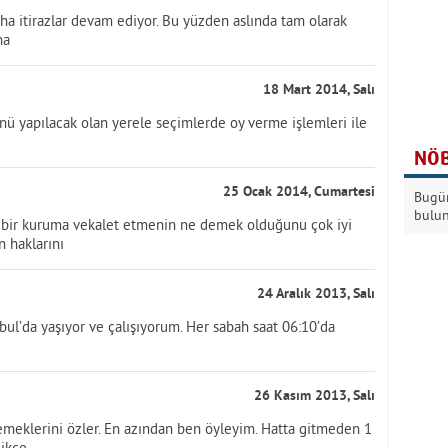
aha itirazlar devam ediyor. Bu yüzden aslında tam olarak
ha
18 Mart 2014, Salı
ü yapılacak olan yerele seçimlerde oy verme işlemleri ile
NÖB
25 Ocak 2014, Cumartesi
Bugün
bulu
ete, bir kuruma vekalet etmenin ne demek olduğunu çok iyi
in haklarını
24 Aralık 2013, Salı
ul’da yaşıyor ve çalışıyorum. Her sabah saat 06:10’da
26 Kasım 2013, Salı
emeklerini özler. En azından ben öyleyim. Hatta gitmeden 1
dikçe