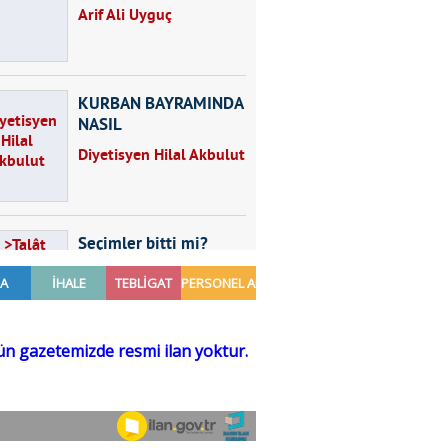
Arif Ali Uyguç
KURBAN BAYRAMINDA
NASIL
BESLENMELİYİZ?
Diyetisyen Hilal Akbulut
Seçimler bitti mi?
Talât Yörük
Hayal kurmak
Sezgin MADRAN