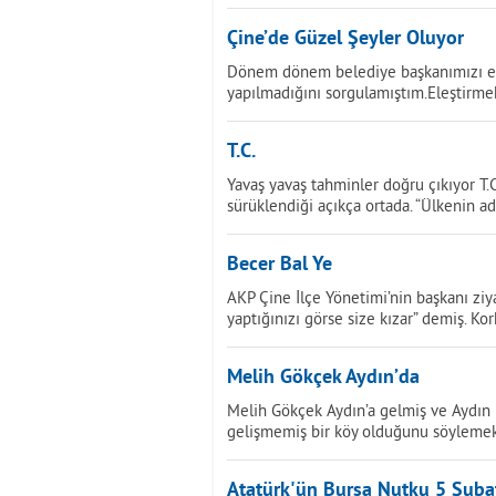
Çine’de Güzel Şeyler Oluyor
Dönem dönem belediye başkanımızı eleş
yapılmadığını sorgulamıştım.Eleştirme
T.C.
Yavaş yavaş tahminler doğru çıkıyor T.C
sürüklendiği açıkça ortada. “Ülkenin ad
Becer Bal Ye
AKP Çine İlçe Yönetimi’nin başkanı ziy
yaptığınızı görse size kızar” demiş. K
Melih Gökçek Aydın’da
Melih Gökçek Aydın’a gelmiş ve Aydın h
gelişmemiş bir köy olduğunu söylemek
Atatürk'ün Bursa Nutku 5 Şuba