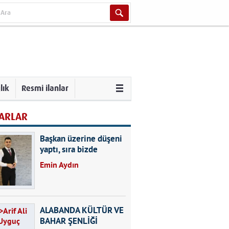
lık
Resmi ilanlar
ARLAR
Başkan üzerine düşeni
yaptı, sıra bizde
Emin Aydın
ALABANDA KÜLTÜR VE
BAHAR ŞENLİĞİ