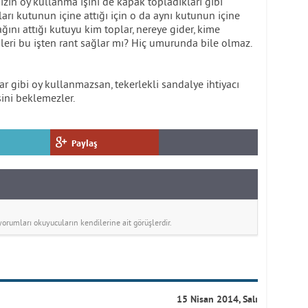
mızın oy kullanma işini de kapak topladıkları gibi
rı kutunun içine attığı için o da aynı kutunun içine
ğını attığı kutuyu kim toplar, nereye gider, kime
rileri bu işten rant sağlar mı? Hiç umurunda bile olmaz.
ar gibi oy kullanmazsan, tekerlekli sandalye ihtiyacı
sini beklemezler.
Paylaş
rumları okuyucuların kendilerine ait görüşlerdir.
15 Nisan 2014, Salı