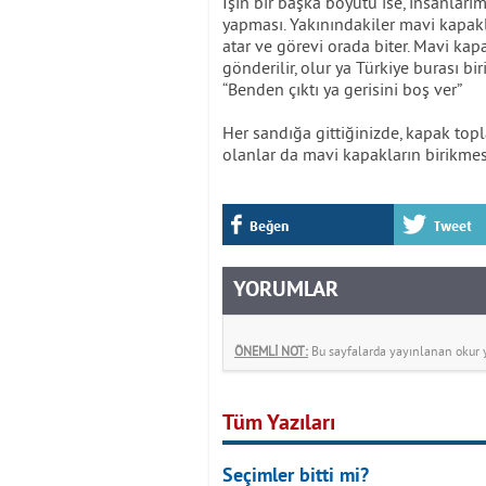
İşin bir başka boyutu ise, insanları
yapması. Yakınındakiler mavi kapakla
atar ve görevi orada biter. Mavi kapa
gönderilir, olur ya Türkiye burası bi
“Benden çıktı ya gerisini boş ver”
Her sandığa gittiğinizde, kapak topl
olanlar da mavi kapakların birikme
Beğen
Tweet
YORUMLAR
ÖNEMLİ NOT:
Bu sayfalarda yayınlanan okur yo
Tüm Yazıları
Seçimler bitti mi?