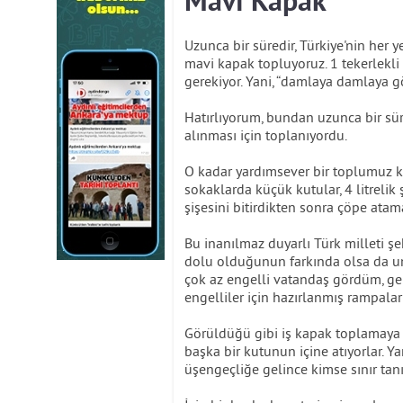
Mavi Kapak
Uzunca bir süredir, Türkiye'nin her y
mavi kapak topluyoruz. 1 tekerlekl
gerekiyor. Yani, “damlaya damlaya gö
Hatırlıyorum, bundan uzunca bir sür
alınması için toplanıyordu.
O kadar yardımsever bir toplumuz ki
sokaklarda küçük kutular, 4 litrelik 
şişesini bitirdikten sonra çöpe atam
Bu inanılmaz duyarlı Türk milleti şe
dolu olduğunun farkında olsa da um
çok az engelli vatandaş gördüm, gen
engelliler için hazırlanmış rampal
Görüldüğü gibi iş kapak toplamaya g
başka bir kutunun içine atıyorlar. Ya
üşengeçliğe gelince kimse sınır tan