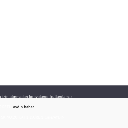
rik izin alınmadan kopyalanıp, kullanılamaz.
RKETİ -
aydın haber
K.NO:20 KAT:1 DAİRE:1 Çine/AYDIN