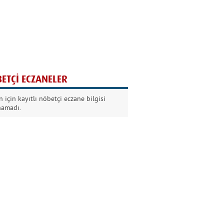
Ağaç yaşken eğilir
Nilüfer Kabalı
ETÇİ ECZANELER
Kurban Bayramında
 için kayıtlı nöbetçi eczane bilgisi
Dikkat!
namadı.
Şermin Örter
90’larda genç olmak
Kazım Aksoy