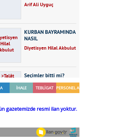
Arif Ali Uyguç
KURBAN BAYRAMINDA
NASIL
BESLENMELİYİZ?
Diyetisyen Hilal Akbulut
Seçimler bitti mi?
Talât Yörük
Hayal kurmak
Sezgin MADRAN