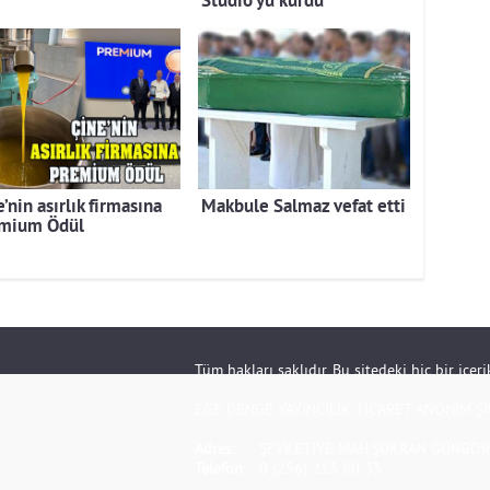
Studio’yu kurdu
’nin asırlık firmasına
Makbule Salmaz vefat etti
mium Ödül
Tüm hakları saklıdır. Bu sitedeki hiç bir içe
EGE DENGE YAYINCILIK TİCARET ANONİM Şİ
Adres:
ŞEVKETİYE MAH.ŞÜKRAN GÜNGÖR S
Telefon:
0 (256) 213 80 33