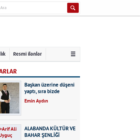
lık
Resmi ilanlar
ARLAR
Başkan üzerine düşeni
yaptı, sıra bizde
Emin Aydın
ALABANDA KÜLTÜR VE
BAHAR ŞENLİĞİ