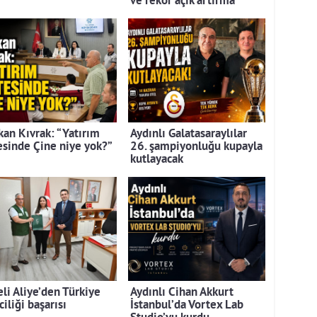
ve rekor açık artırma
kan Kıvrak: “Yatırım
Aydınlı Galatasaraylılar
tesinde Çine niye yok?”
26. şampiyonluğu kupayla
kutlayacak
eli Aliye’den Türkiye
Aydınlı Cihan Akkurt
ciliği başarısı
İstanbul’da Vortex Lab