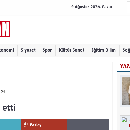
9 Ağustos 2026, Pazar
konomi
Siyaset
Spor
Kültür Sanat
Eğitim Bilim
Sağ
YAZ
0:24
 etti
Paylaş