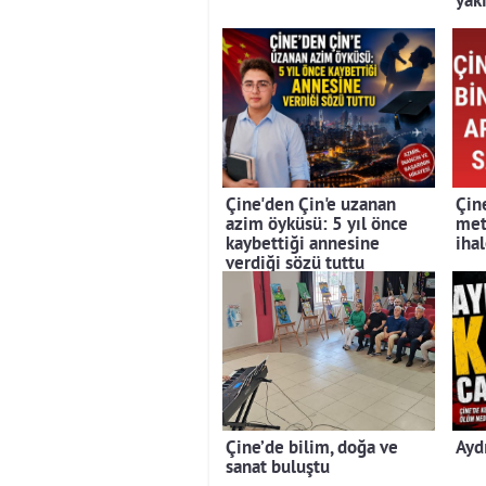
yak
Çine'den Çin'e uzanan
Çin
azim öyküsü: 5 yıl önce
met
kaybettiği annesine
iha
verdiği sözü tuttu
Çine’de bilim, doğa ve
Ayd
sanat buluştu