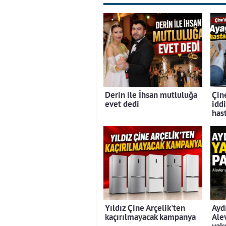
Derin ile İhsan mutluluğa
Çine
evet dedi
iddi
has
Yıldız Çine Arçelik'ten
Ayd
kaçırılmayacak kampanya
Ale