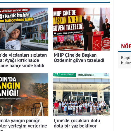
NÖB
'de vicdanları sızlatan
MHP Çine'de Başkan
Bugün
a: Ayağı kırık halde
Özdemir güven tazeledi
bulu
tane bahçesinde kaldı
ın'da yangın paniği!
Çine'de çocukları dolu
vler yerleşim yerlerine
dolu bir yaz bekliyor