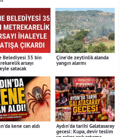
ın
e Belediyesi 35 bin
Çine'de zeytinlik alanda
rekarelik arsayı
yangın alarmı
leyle satacak
ın'da kene can aldı
Aydın’da tarihi Galatasaray
gecesi: Kupa, devir teslim