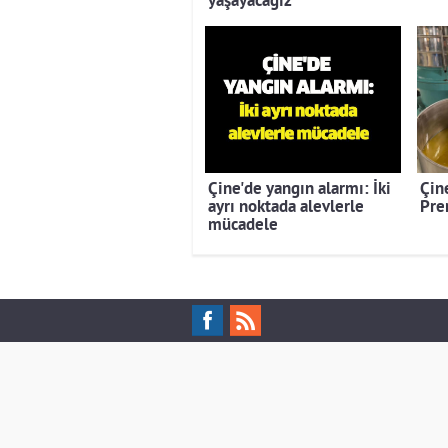
yaşayacağız”
Çine'de yangın alarmı: İki
Çine
ayrı noktada alevlerle
Pre
mücadele