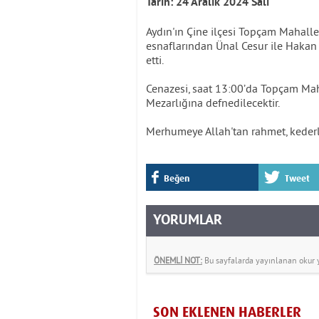
Tarih: 24 Aralık 2024 Salı
Aydın'ın Çine ilçesi Topçam Mahalles
esnaflarından Ünal Cesur ile Hakan 
etti.
Cenazesi, saat 13:00’da Topçam Ma
Mezarlığına defnedilecektir.
Merhumeye Allah'tan rahmet, kederli 
Beğen
Tweet
YORUMLAR
ÖNEMLİ NOT:
Bu sayfalarda yayınlanan okur yo
SON EKLENEN HABERLER