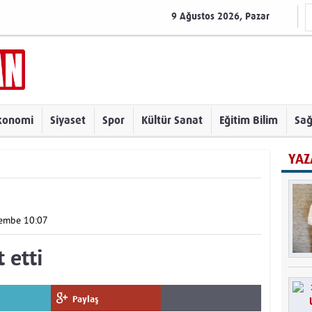
9 Ağustos 2026, Pazar
konomi
Siyaset
Spor
Kültür Sanat
Eğitim Bilim
Sağ
YAZ
şembe 10:07
 etti
Paylaş