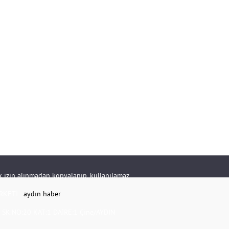
rik izin alınmadan kopyalanıp, kullanılamaz.
RKETİ -
aydın haber
K.NO:20 KAT:1 DAİRE:1 Çine/AYDIN