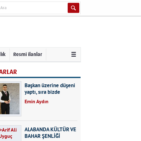
lık
Resmi ilanlar
ARLAR
Başkan üzerine düşeni
yaptı, sıra bizde
Emin Aydın
ALABANDA KÜLTÜR VE
BAHAR ŞENLİĞİ