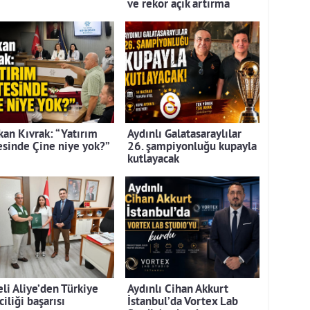
ve rekor açık artırma
kan Kıvrak: “Yatırım
Aydınlı Galatasaraylılar
tesinde Çine niye yok?”
26. şampiyonluğu kupayla
kutlayacak
eli Aliye’den Türkiye
Aydınlı Cihan Akkurt
ciliği başarısı
İstanbul’da Vortex Lab