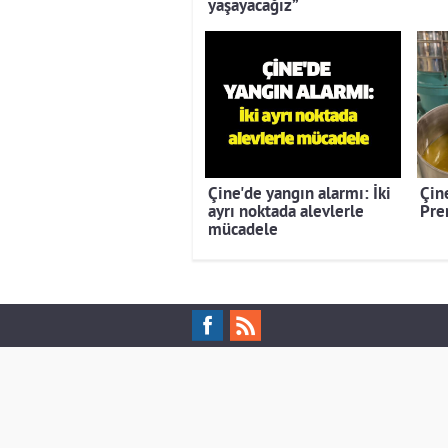
yaşayacağız”
Çine'de yangın alarmı: İki
Çine
ayrı noktada alevlerle
Pre
mücadele