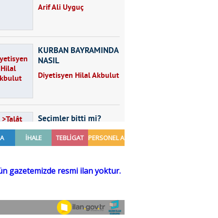
Arif Ali Uyguç
KURBAN BAYRAMINDA
NASIL
BESLENMELİYİZ?
Diyetisyen Hilal Akbulut
Seçimler bitti mi?
Talât Yörük
Hayal kurmak
Sezgin MADRAN