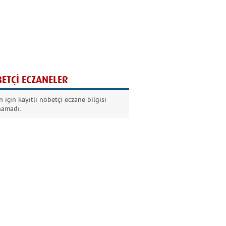
Ağaç yaşken eğilir
Nilüfer Kabalı
ETÇİ ECZANELER
Kurban Bayramında
 için kayıtlı nöbetçi eczane bilgisi
Dikkat!
namadı.
Şermin Örter
90’larda genç olmak
Kazım Aksoy