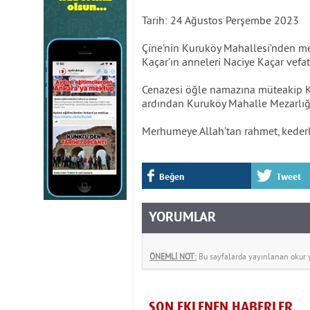
Tarih: 24 Ağustos Perşembe 2023
Çine’nin Kuruköy Mahallesi’nden me
Kaçar’ın anneleri Naciye Kaçar vefat 
Cenazesi öğle namazına müteakip K
ardından Kuruköy Mahalle Mezarlığı
Merhumeye Allah’tan rahmet, kederli 
Beğen
Tweet
YORUMLAR
ÖNEMLİ NOT:
Bu sayfalarda yayınlanan okur yo
SON EKLENEN HABERLER