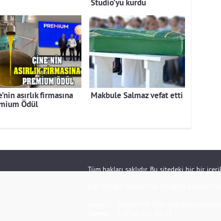
Studio’yu kurdu
’nin asırlık firmasına
Makbule Salmaz vefat etti
mium Ödül
Tüm hakları saklıdır. Bu sitedeki hiç bir içe
EGE DENGE YAYINCILIK TİCARET ANONİM Şİ
Adres:
ŞEVKETİYE MAH.ŞÜKRAN GÜNGÖR S
Telefon:
0 (256) 213 80 33