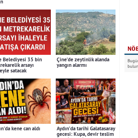
ın
NÖB
e Belediyesi 35 bin
Çine'de zeytinlik alanda
Bugün
rekarelik arsayı
yangın alarmı
bulu
leyle satacak
ın'da kene can aldı
Aydın’da tarihi Galatasaray
gecesi: Kupa, devir teslim