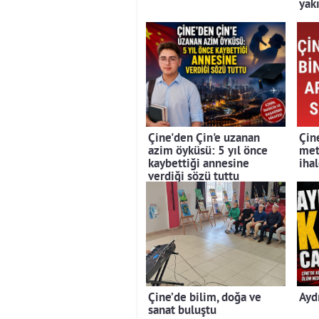
yak
Çine'den Çin'e uzanan
Çin
azim öyküsü: 5 yıl önce
met
kaybettiği annesine
iha
verdiği sözü tuttu
Çine’de bilim, doğa ve
Ayd
sanat buluştu