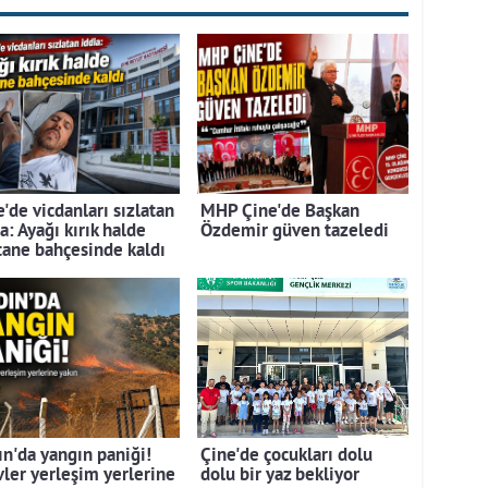
'de vicdanları sızlatan
MHP Çine'de Başkan
a: Ayağı kırık halde
Özdemir güven tazeledi
tane bahçesinde kaldı
ın'da yangın paniği!
Çine'de çocukları dolu
vler yerleşim yerlerine
dolu bir yaz bekliyor