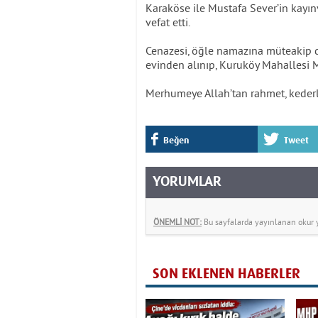
Karaköse ile Mustafa Sever’in kayı
vefat etti.
Cenazesi, öğle namazına müteakip d
evinden alınıp, Kuruköy Mahallesi Me
Merhumeye Allah’tan rahmet, kederli 
Beğen
Tweet
YORUMLAR
ÖNEMLİ NOT:
Bu sayfalarda yayınlanan okur yo
SON EKLENEN HABERLER