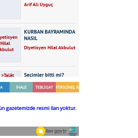
Arif Ali Uyguç
KURBAN BAYRAMINDA
NASIL
BESLENMELİYİZ?
Diyetisyen Hilal Akbulut
Seçimler bitti mi?
Talât Yörük
Hayal kurmak
Sezgin MADRAN