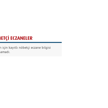
Ağaç yaşken eğilir
Nilüfer Kabalı
ETÇİ ECZANELER
Kurban Bayramında
 için kayıtlı nöbetçi eczane bilgisi
Dikkat!
namadı.
Şermin Örter
90’larda genç olmak
Kazım Aksoy