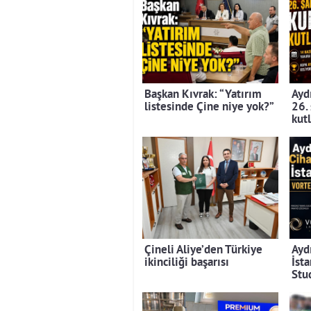
Başkan Kıvrak: “Yatırım
Aydı
listesinde Çine niye yok?”
26.
kut
Çineli Aliye’den Türkiye
Ayd
ikinciliği başarısı
İst
Stu