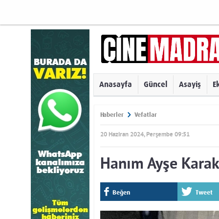
Anasayfa
Güncel
Asayiş
E
Haberler
Vefatlar
20 Haziran 2024, Perşembe 09:51
Hanım Ayşe Karako
Beğen
Tweet