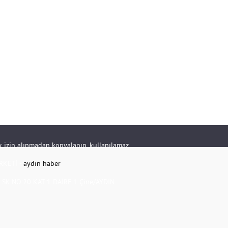
rik izin alınmadan kopyalanıp, kullanılamaz.
RKETİ -
aydın haber
K.NO:20 KAT:1 DAİRE:1 Çine/AYDIN