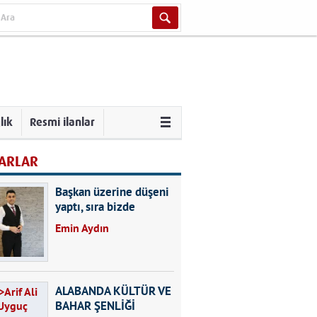
lık
Resmi ilanlar
ARLAR
Başkan üzerine düşeni
yaptı, sıra bizde
Emin Aydın
ALABANDA KÜLTÜR VE
BAHAR ŞENLİĞİ