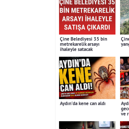
Çine Belediyesi 35 bin
Çin
metrekarelik arsayı
yan
ihaleyle satacak
Aydın'da kene can aldı
Aydı
gec
ve 