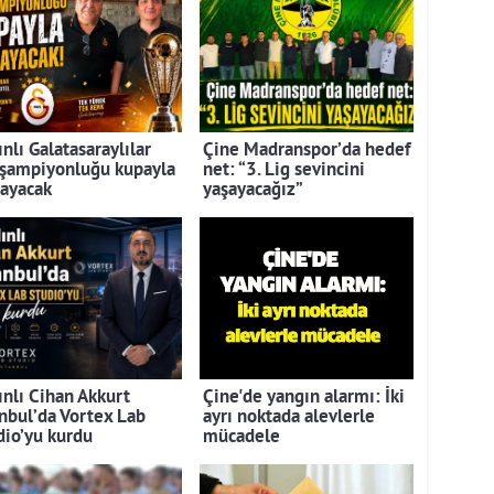
nlı Galatasaraylılar
Çine Madranspor’da hedef
 şampiyonluğu kupayla
net: “3. Lig sevincini
layacak
yaşayacağız”
ınlı Cihan Akkurt
Çine'de yangın alarmı: İki
anbul’da Vortex Lab
ayrı noktada alevlerle
dio’yu kurdu
mücadele