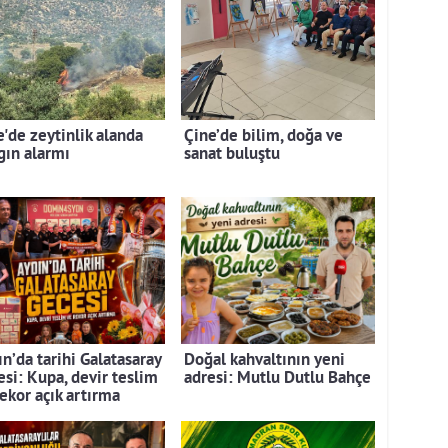
e'de zeytinlik alanda
Çine’de bilim, doğa ve
gın alarmı
sanat buluştu
n’da tarihi Galatasaray
Doğal kahvaltının yeni
esi: Kupa, devir teslim
adresi: Mutlu Dutlu Bahçe
rekor açık artırma