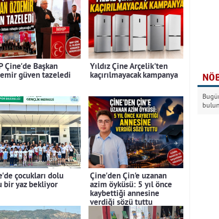
 Çine'de Başkan
Yıldız Çine Arçelik'ten
emir güven tazeledi
kaçırılmayacak kampanya
NÖB
Bugün
bulu
e'de çocukları dolu
Çine'den Çin'e uzanan
 bir yaz bekliyor
azim öyküsü: 5 yıl önce
kaybettiği annesine
verdiği sözü tuttu