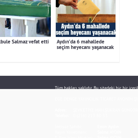
bule Salmaz vefat etti
Aydın’da 6 mahallede
seçim heyecanı yaşanacak
Tüm hakları saklıdır. Bu sitedeki hiç bir içe
EGE DENGE YAYINCILIK TİCARET ANONİM Şİ
Adres:
ŞEVKETİYE MAH.ŞÜKRAN GÜNGÖR S
Telefon:
0 (256) 213 80 33
İmtiyaz Sahibi:
Emin Aydın
Yayın Yönetmeni:
Selma AYDIN
S. Yazı İşleri Müdürü:
Selma AYDIN