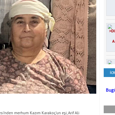
esi’nden merhum Kazım Karakoç’un eşi, Arif Ali