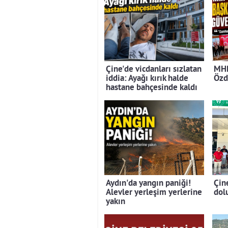
Çine'de vicdanları sızlatan
MHP
iddia: Ayağı kırık halde
Özd
hastane bahçesinde kaldı
Aydın'da yangın paniği!
Çin
Alevler yerleşim yerlerine
dolu
yakın