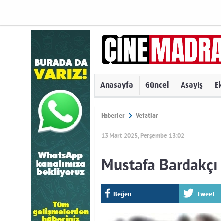
Anasayfa
Güncel
Asayiş
E
Haberler
Vefatlar
13 Mart 2025, Perşembe 13:02
Mustafa Bardakçı 
Beğen
Tweet