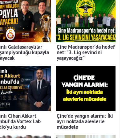
nlı Galatasaraylılar
Çine Madranspor’da hedef
 şampiyonluğu kupayla
net: “3. Lig sevincini
layacak
yaşayacağız”
ınlı Cihan Akkurt
Çine'de yangın alarmı: İki
anbul’da Vortex Lab
ayrı noktada alevlerle
dio’yu kurdu
mücadele