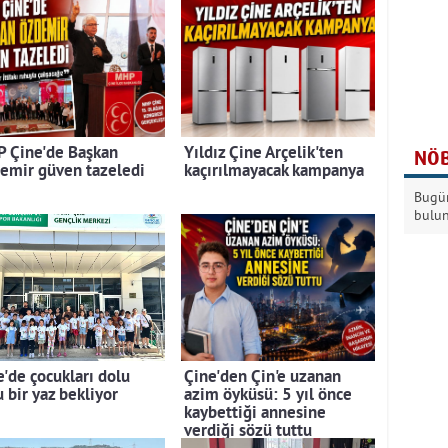
 Çine'de Başkan
Yıldız Çine Arçelik'ten
NÖB
emir güven tazeledi
kaçırılmayacak kampanya
Bugün
bulu
e'de çocukları dolu
Çine'den Çin'e uzanan
 bir yaz bekliyor
azim öyküsü: 5 yıl önce
kaybettiği annesine
verdiği sözü tuttu