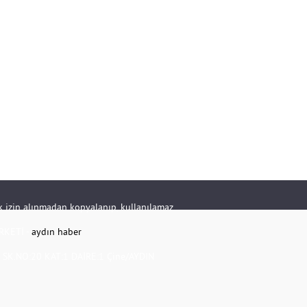
rik izin alınmadan kopyalanıp, kullanılamaz.
RKETİ -
aydın haber
K.NO:20 KAT:1 DAİRE:1 Çine/AYDIN