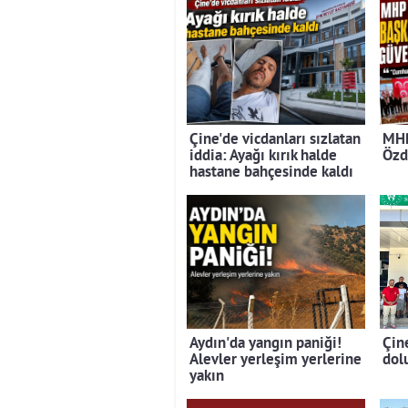
Çine'de vicdanları sızlatan
MHP
iddia: Ayağı kırık halde
Özd
hastane bahçesinde kaldı
Aydın'da yangın paniği!
Çin
Alevler yerleşim yerlerine
dolu
yakın