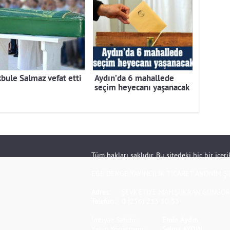
bule Salmaz vefat etti
Aydın’da 6 mahallede
seçim heyecanı yaşanacak
Tüm hakları saklıdır. Bu sitedeki hiç bir içe
EGE DENGE YAYINCILIK TİCARET ANONİM Şİ
Adres:
ŞEVKETİYE MAH.ŞÜKRAN GÜNGÖR S
Telefon:
0 (256) 213 80 33
İmtiyaz Sahibi:
Emin Aydın
Yayın Yönetmeni:
Selma AYDIN