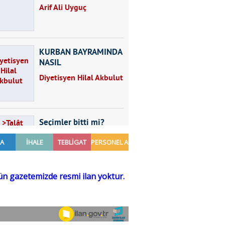
Arif Ali Uyguç
KURBAN BAYRAMINDA
NASIL
BESLENMELİYİZ?
Diyetisyen Hilal Akbulut
Seçimler bitti mi?
Talât Yörük
Hayal kurmak
Sezgin MADRAN