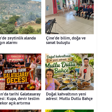
e'de zeytinlik alanda
Çine’de bilim, doğa ve
gın alarmı
sanat buluştu
n’da tarihi Galatasaray
Doğal kahvaltının yeni
esi: Kupa, devir teslim
adresi: Mutlu Dutlu Bahçe
rekor açık artırma