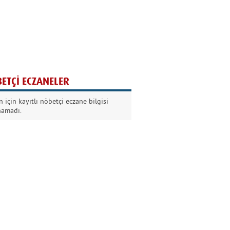
Ağaç yaşken eğilir
Nilüfer Kabalı
ETÇİ ECZANELER
Kurban Bayramında
 için kayıtlı nöbetçi eczane bilgisi
Dikkat!
namadı.
Şermin Örter
90’larda genç olmak
Kazım Aksoy