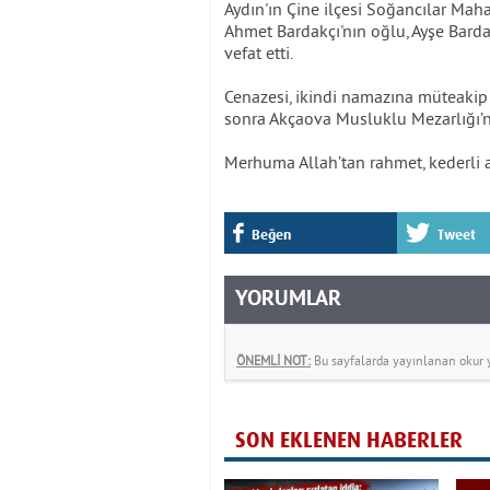
Aydın'ın Çine ilçesi Soğancılar M
Ahmet Bardakçı'nın oğlu, Ayşe Barda
vefat etti.
Cenazesi, ikindi namazına müteakip
sonra Akçaova Musluklu Mezarlığı’nd
Merhuma Allah’tan rahmet, kederli ai
Beğen
Tweet
YORUMLAR
ÖNEMLİ NOT:
Bu sayfalarda yayınlanan okur yo
SON EKLENEN HABERLER