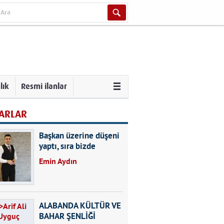
lık
Resmi ilanlar
ARLAR
Başkan üzerine düşeni
yaptı, sıra bizde
Emin Aydın
ALABANDA KÜLTÜR VE
BAHAR ŞENLİĞİ