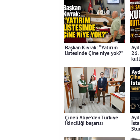
Başkan Kıvrak: “Yatırım
Aydı
listesinde Çine niye yok?”
26.
kut
Çineli Aliye’den Türkiye
Ayd
ikinciliği başarısı
İst
Stu