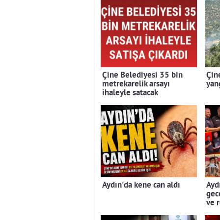
Çine Belediyesi 35 bin
Çin
metrekarelik arsayı
yan
ihaleyle satacak
Aydın'da kene can aldı
Aydı
gec
ve 