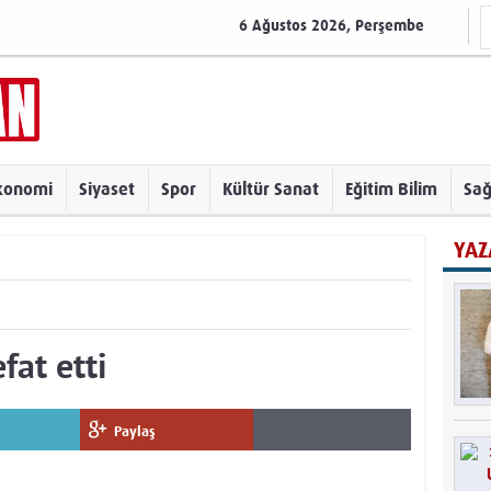
6 Ağustos 2026, Perşembe
konomi
Siyaset
Spor
Kültür Sanat
Eğitim Bilim
Sağ
YAZ
at etti
Paylaş