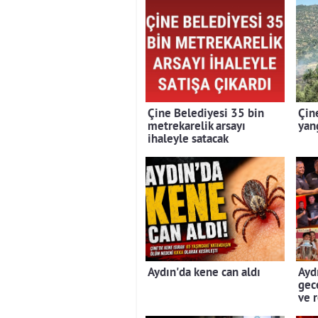
Çine Belediyesi 35 bin
Çin
metrekarelik arsayı
yan
ihaleyle satacak
Aydın'da kene can aldı
Aydı
gec
ve 