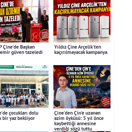
 Çine'de Başkan
Yıldız Çine Arçelik'ten
emir güven tazeledi
kaçırılmayacak kampanya
e'de çocukları dolu
Çine'den Çin'e uzanan
 bir yaz bekliyor
azim öyküsü: 5 yıl önce
kaybettiği annesine
verdiği sözü tuttu