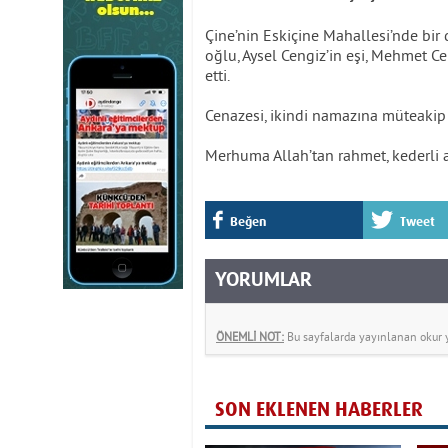
Çine’nin Eskiçine Mahallesi’nde bi
oğlu, Aysel Cengiz’in eşi, Mehmet C
etti.
Cenazesi, ikindi namazına müteakip 
Merhuma Allah’tan rahmet, kederli ai
Beğen
Tweet
YORUMLAR
ÖNEMLİ NOT:
Bu sayfalarda yayınlanan okur yo
SON EKLENEN HABERLER