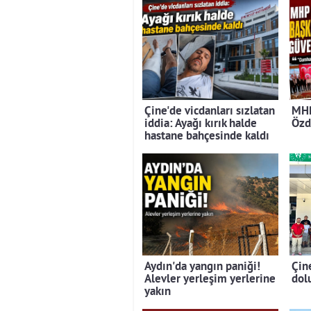
Çine'de vicdanları sızlatan
MHP
iddia: Ayağı kırık halde
Özd
hastane bahçesinde kaldı
Aydın'da yangın paniği!
Çin
Alevler yerleşim yerlerine
dolu
yakın