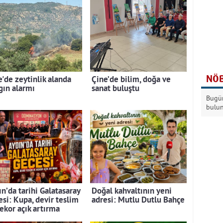
NÖB
e'de zeytinlik alanda
Çine’de bilim, doğa ve
gın alarmı
sanat buluştu
Bugün
bulu
n’da tarihi Galatasaray
Doğal kahvaltının yeni
esi: Kupa, devir teslim
adresi: Mutlu Dutlu Bahçe
rekor açık artırma