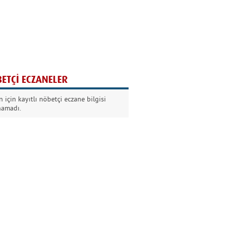
Ağaç yaşken eğilir
Nilüfer Kabalı
ETÇİ ECZANELER
Kurban Bayramında
 için kayıtlı nöbetçi eczane bilgisi
Dikkat!
namadı.
Şermin Örter
90’larda genç olmak
Kazım Aksoy