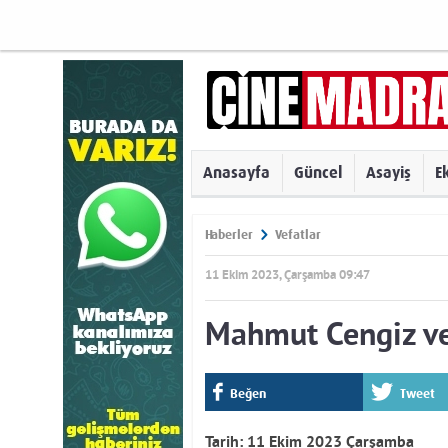
Anasayfa
Güncel
Asayiş
E
Haberler
Vefatlar
11 Ekim 2023, Çarşamba 09:47
Mahmut Cengiz vef
Beğen
Tweet
Tarih: 11 Ekim 2023 Çarşamba