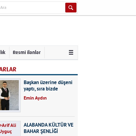
lık
Resmi ilanlar
ARLAR
Başkan üzerine düşeni
yaptı, sıra bizde
Emin Aydın
ALABANDA KÜLTÜR VE
BAHAR ŞENLİĞİ