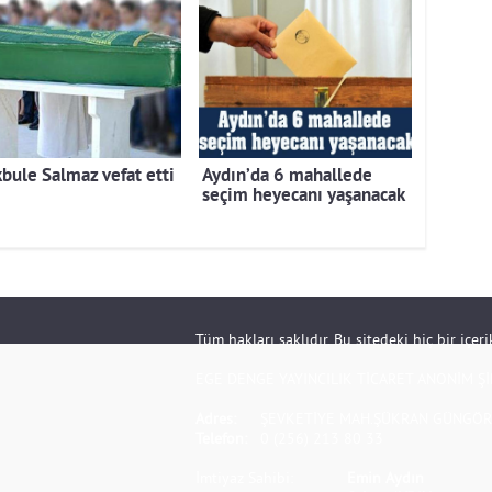
bule Salmaz vefat etti
Aydın’da 6 mahallede
seçim heyecanı yaşanacak
Tüm hakları saklıdır. Bu sitedeki hiç bir içe
EGE DENGE YAYINCILIK TİCARET ANONİM Şİ
Adres:
ŞEVKETİYE MAH.ŞÜKRAN GÜNGÖR S
Telefon:
0 (256) 213 80 33
İmtiyaz Sahibi:
Emin Aydın