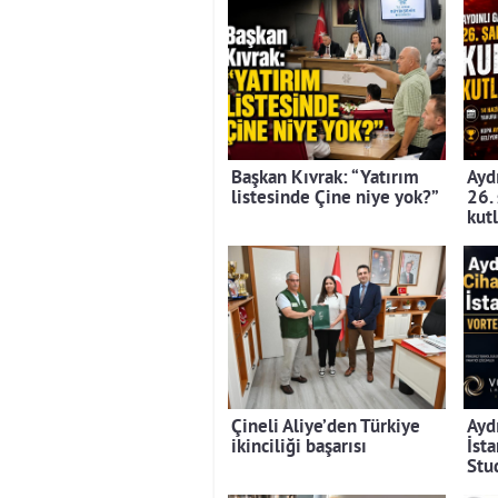
Başkan Kıvrak: “Yatırım
Aydı
listesinde Çine niye yok?”
26.
kut
Çineli Aliye’den Türkiye
Ayd
ikinciliği başarısı
İst
Stu