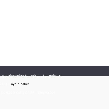
rik izin alınmadan kopyalanıp, kullanılamaz.
RKETİ -
aydın haber
K.NO:20 KAT:1 DAİRE:1 Çine/AYDIN