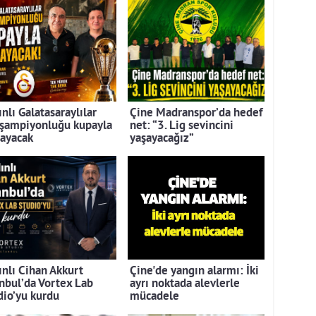
nlı Galatasaraylılar
Çine Madranspor’da hedef
 şampiyonluğu kupayla
net: “3. Lig sevincini
layacak
yaşayacağız”
ınlı Cihan Akkurt
Çine'de yangın alarmı: İki
anbul’da Vortex Lab
ayrı noktada alevlerle
dio’yu kurdu
mücadele