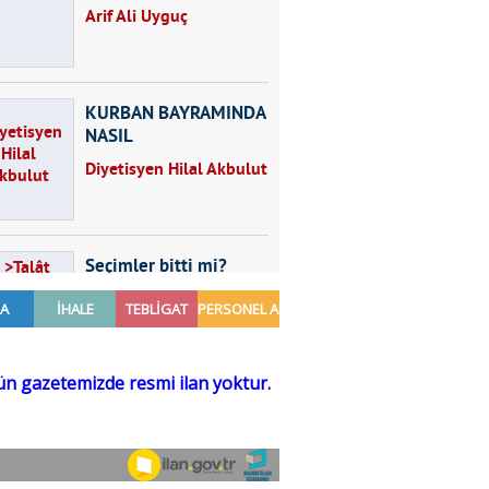
Arif Ali Uyguç
KURBAN BAYRAMINDA
NASIL
BESLENMELİYİZ?
Diyetisyen Hilal Akbulut
Seçimler bitti mi?
Talât Yörük
Hayal kurmak
Sezgin MADRAN