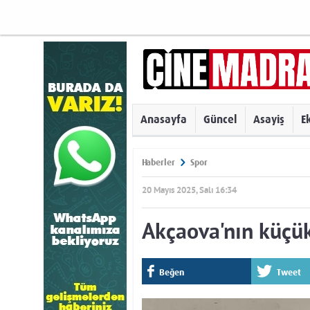
Anasayfa
Güncel
Asayiş
E
Haberler
Spor
20 Mayıs 2025, Salı 16:34
Akçaova'nın küçük 
Beğen
Tweet