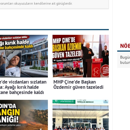
rumları okuyucuların kendilerine ait görüşlerdir.
NÖB
Bugün
bulu
'de vicdanları sızlatan
MHP Çine'de Başkan
a: Ayağı kırık halde
Özdemir güven tazeledi
tane bahçesinde kaldı