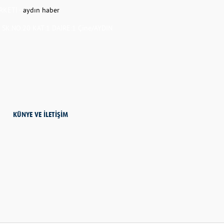
RKETİ -
aydın haber
K.NO:20 KAT:1 DAİRE:1 Çine/AYDIN
KÜNYE VE İLETİŞİM