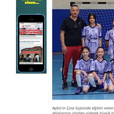
Aydın’ın Çine ilçesinde eğitim veren
ablalarının izinden giderek büyük bi