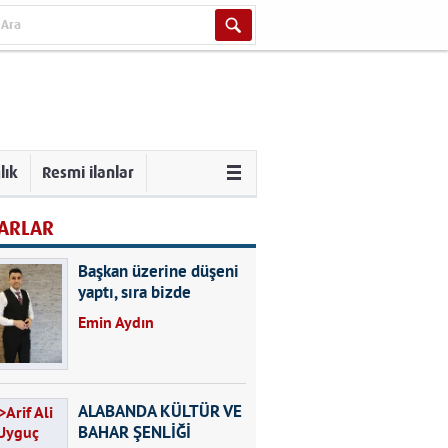
lık
Resmi ilanlar
ARLAR
Başkan üzerine düşeni
yaptı, sıra bizde
Emin Aydın
ALABANDA KÜLTÜR VE
BAHAR ŞENLİĞİ