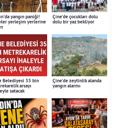
ın'da yangın paniği!
Çine'de çocukları dolu
vler yerleşim yerlerine
dolu bir yaz bekliyor
ın
e Belediyesi 35 bin
Çine'de zeytinlik alanda
rekarelik arsayı
yangın alarmı
leyle satacak