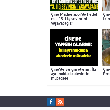
Çine Madranspor’da hedef
Çin
net: “3. Lig sevincini
ikin
yaşayacağız”
Çine'de yangın alarmı: İki
Çine
ayrı noktada alevlerle
Pre
mücadele