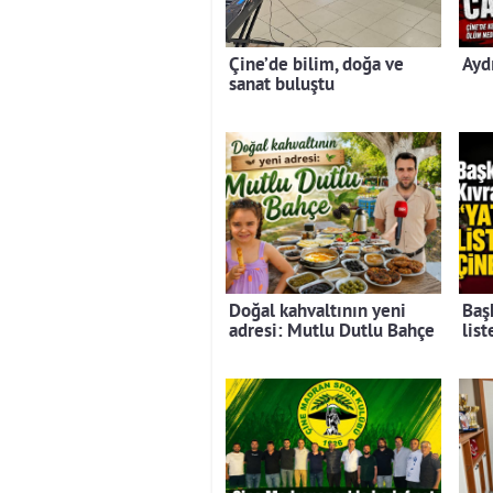
Çine’de bilim, doğa ve
Ayd
sanat buluştu
Doğal kahvaltının yeni
Baş
adresi: Mutlu Dutlu Bahçe
lis