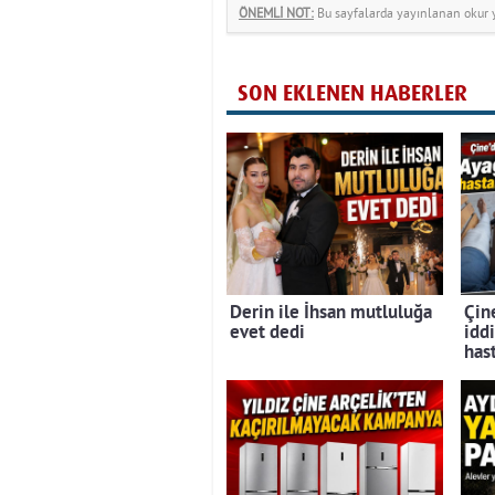
ÖNEMLİ NOT:
Bu sayfalarda yayınlanan okur yo
SON EKLENEN HABERLER
Derin ile İhsan mutluluğa
Çine
evet dedi
iddi
has