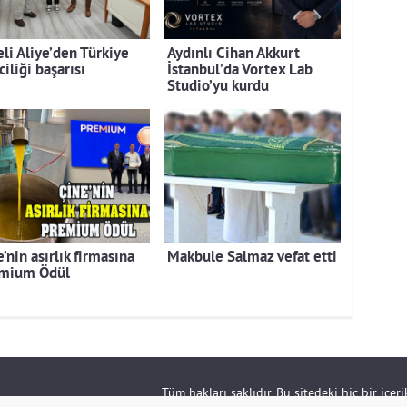
eli Aliye’den Türkiye
Aydınlı Cihan Akkurt
ciliği başarısı
İstanbul’da Vortex Lab
Studio’yu kurdu
’nin asırlık firmasına
Makbule Salmaz vefat etti
mium Ödül
Tüm hakları saklıdır. Bu sitedeki hiç bir içe