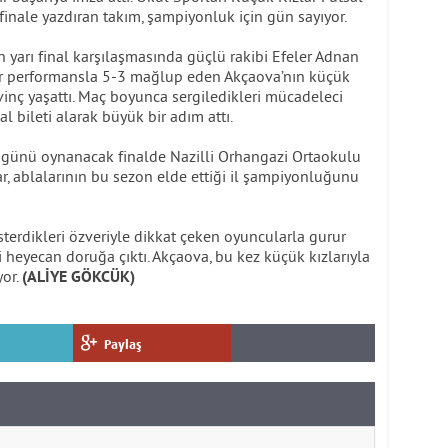
 finale yazdıran takım, şampiyonluk için gün sayıyor.
yarı final karşılaşmasında güçlü rakibi Efeler Adnan
ir performansla 5-3 mağlup eden Akçaova’nın küçük
sevinç yaşattı. Maç boyunca sergiledikleri mücadeleci
al bileti alarak büyük bir adım attı.
günü oynanacak finalde Nazilli Orhangazi Ortaokulu
lar, ablalarının bu sezon elde ettiği il şampiyonluğunu
sterdikleri özveriyle dikkat çeken oyuncularla gurur
si heyecan doruğa çıktı. Akçaova, bu kez küçük kızlarıyla
yor.
(ALİYE GÖKCÜK)
Paylaş