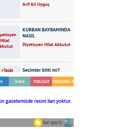
Arif Ali Uyguç
KURBAN BAYRAMINDA
NASIL
BESLENMELİYİZ?
Diyetisyen Hilal Akbulut
Seçimler bitti mi?
Talât Yörük
Hayal kurmak
Sezgin MADRAN