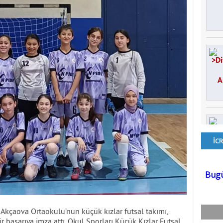
 Akçaova Ortaokulu’nun küçük kızlar futsal takımı,
r başarıya imza attı. Okul Sporları Küçük Kızlar Futsal