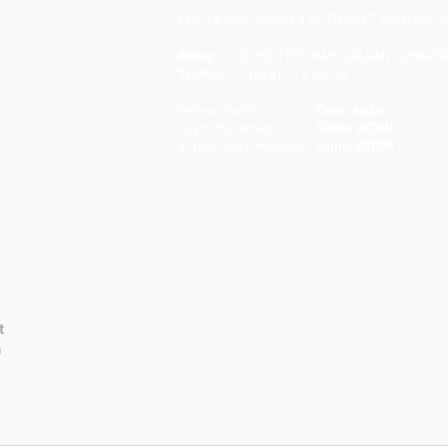
EGE DENGE YAYINCILIK TİCARET ANONİM Şİ
Adres:
ŞEVKETİYE MAH.ŞÜKRAN GÜNGÖR S
Telefon:
0 (256) 213 80 33
İmtiyaz Sahibi:
Emin Aydın
Yayın Yönetmeni:
Selma AYDIN
S. Yazı İşleri Müdürü:
Selma AYDIN
t
m