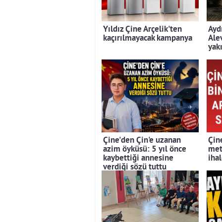
Yıldız Çine Arçelik'ten
Ayd
kaçırılmayacak kampanya
Ale
yak
Çine'den Çin'e uzanan
Çin
azim öyküsü: 5 yıl önce
met
kaybettiği annesine
iha
verdiği sözü tuttu