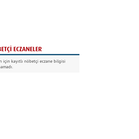
Ağaç yaşken eğilir
Nilüfer Kabalı
ETÇİ ECZANELER
Kurban Bayramında
 için kayıtlı nöbetçi eczane bilgisi
Dikkat!
namadı.
Şermin Örter
90’larda genç olmak
Kazım Aksoy