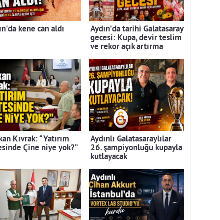
ın'da kene can aldı
Aydın’da tarihi Galatasaray
gecesi: Kupa, devir teslim
ve rekor açık artırma
kan Kıvrak: “Yatırım
Aydınlı Galatasaraylılar
tesinde Çine niye yok?”
26. şampiyonluğu kupayla
kutlayacak