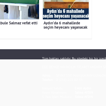
bule Salmaz vefat etti
Aydın’da 6 mahallede
seçim heyecanı yaşanacak
Tüm hakları saklıdır. Bu sitedeki hiç bir içe
EGE DENGE YAYINCILIK TİCARET ANONİM Şİ
Adres:
ŞEVKETİYE MAH.ŞÜKRAN GÜNGÖR S
Telefon:
0 (256) 213 80 33
İmtiyaz Sahibi:
Emin Aydın
Yayın Yönetmeni:
Selma AYDIN
S. Yazı İşleri Müdürü:
Selma AYDIN