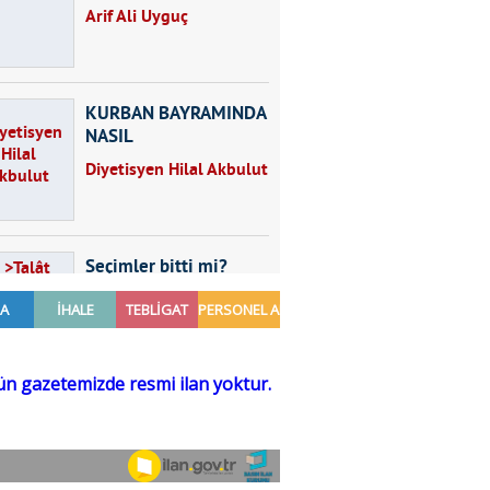
Arif Ali Uyguç
KURBAN BAYRAMINDA
NASIL
BESLENMELİYİZ?
Diyetisyen Hilal Akbulut
Seçimler bitti mi?
Talât Yörük
Hayal kurmak
Sezgin MADRAN