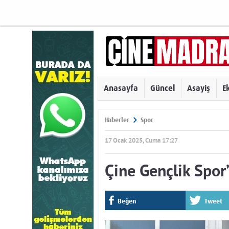
Anasayfa
Güncel
Asayiş
E
Haberler
Spor
17 Ocak 2025, Cuma 17:27
Çine Gençlik Spor
Beğen
Tweet