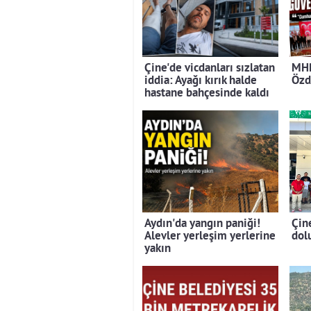
Çine'de vicdanları sızlatan
MHP
iddia: Ayağı kırık halde
Özd
hastane bahçesinde kaldı
Aydın'da yangın paniği!
Çin
Alevler yerleşim yerlerine
dolu
yakın