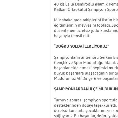
40 kg Esila Demiroğlu (Namık Kemal
Kalkan Ortaokulu) Şampiyon Sporcu
Müsabakalarda rakiplerini üstün bir
eğitimlerinin meyvesini topladı. Sp
düzenlenen ücretsiz judo kurslarında
başarıyla temsil etti.
“DOĞRU YOLDA İLERLİYORUZ”
Şampiyonların antrenörü Serkan Erat
Gençlik ve Spor Müdürlüğü olarak aç
başarılar elde etmesi hepimizi mutl
büyük başarılara ulaşacağının bir gö
Müdürümüz Ali Dinçer’e ve başarılar
ŞAMPİYONLARDAN İLÇE MÜDÜRÜN
Turnuva sonrası şampiyon sporcular
desteklerinden dolayı teşekkür etti.
ücretsiz kurslarla çocuklarımızın sp
sağlıyoruz. Bu başarılar, doğru yold