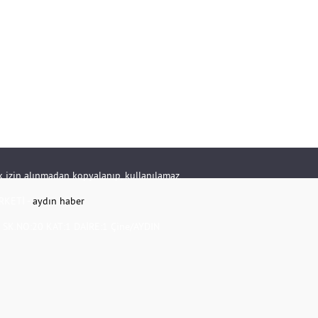
rik izin alınmadan kopyalanıp, kullanılamaz.
RKETİ -
aydın haber
K.NO:20 KAT:1 DAİRE:1 Çine/AYDIN