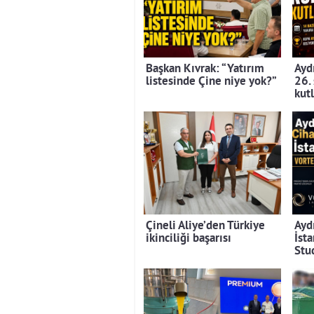
Başkan Kıvrak: “Yatırım
Aydı
listesinde Çine niye yok?”
26.
kut
Çineli Aliye’den Türkiye
Ayd
ikinciliği başarısı
İst
Stu