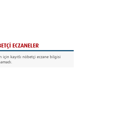
Ağaç yaşken eğilir
Nilüfer Kabalı
ETÇİ ECZANELER
Kurban Bayramında
 için kayıtlı nöbetçi eczane bilgisi
Dikkat!
namadı.
Şermin Örter
90’larda genç olmak
Kazım Aksoy