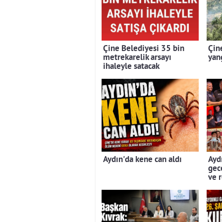
Çine Belediyesi 35 bin
Çin
metrekarelik arsayı
yan
ihaleyle satacak
Aydın'da kene can aldı
Aydı
gec
ve 