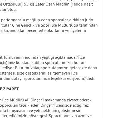
 Ortaokulu), 55 kg Zafer Ozan Madran (Feride Raşit
lar oldu.
 performansla mağlup eden sporcular, aldıkları judo
orcular, Çine Gençlik ve Spor İlçe Müdürlüğü tarafından
 kazandıkları becerilerle okullarını ve ilçelerini
, turnuvanın ardından yaptığı açıklamada, "İlçe
tığımız kurslara katılan sporcularımızın bu tür
u ediyor. Bu turnuvalar, sporcularımızın gelecekte daha
stergesi. Bize desteklerini esirgemeyen İlçe
ından dolayı sporcularımıza teşekkür ediyorum," dedi.
E ZİYARET
, İlçe Müdürü Ali Dinçer’i makamında ziyaret ederek
 Sporcuları tebrik eden Dinçer, "İlçemizde açtığımız
orla tanışmasını ve yeteneklerini geliştirmesini
a ilerlediğimizin göstergesi. Sporcularımızın azmi ve