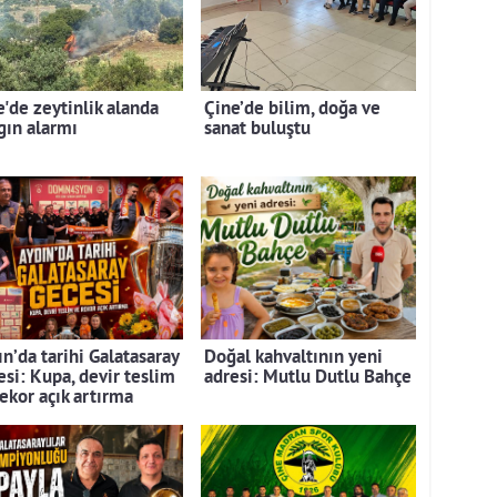
e'de zeytinlik alanda
Çine’de bilim, doğa ve
gın alarmı
sanat buluştu
n’da tarihi Galatasaray
Doğal kahvaltının yeni
esi: Kupa, devir teslim
adresi: Mutlu Dutlu Bahçe
rekor açık artırma