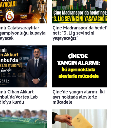
nlı Galatasaraylılar
Çine Madranspor’da hedef
 şampiyonluğu kupayla
net: “3. Lig sevincini
layacak
yaşayacağız”
ınlı Cihan Akkurt
Çine'de yangın alarmı: İki
anbul’da Vortex Lab
ayrı noktada alevlerle
dio’yu kurdu
mücadele