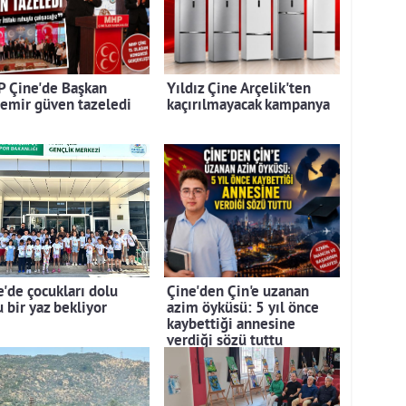
 Çine'de Başkan
Yıldız Çine Arçelik'ten
emir güven tazeledi
kaçırılmayacak kampanya
e'de çocukları dolu
Çine'den Çin'e uzanan
 bir yaz bekliyor
azim öyküsü: 5 yıl önce
kaybettiği annesine
verdiği sözü tuttu