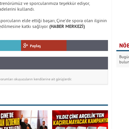
Antrenörümüz ve sporcularımıza teşekkür ediyor,
adelerini kullandı.
cuların elde ettiği başarı, Çine’de spora olan ilginin
edilmesine katkı sağlıyor.
(HABER MERKEZİ)
NÖB
Paylaş
Bugün
bulu
rumları okuyucuların kendilerine ait görüşlerdir.