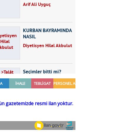
Arif Ali Uyguç
KURBAN BAYRAMINDA
NASIL
BESLENMELİYİZ?
Diyetisyen Hilal Akbulut
Seçimler bitti mi?
Talât Yörük
Hayal kurmak
Sezgin MADRAN