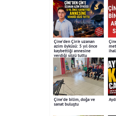
Çine'den Çin'e uzanan
Çin
azim öyküsü: 5 yıl önce
met
kaybettiği annesine
iha
verdiği sözü tuttu
Çine’de bilim, doğa ve
Ayd
sanat buluştu