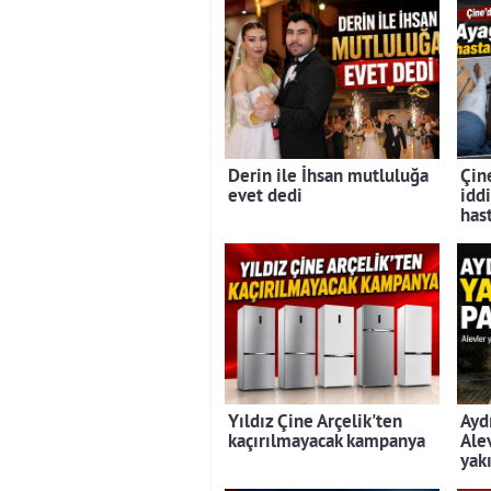
Derin ile İhsan mutluluğa
Çine
evet dedi
iddi
has
Yıldız Çine Arçelik'ten
Ayd
kaçırılmayacak kampanya
Ale
yak