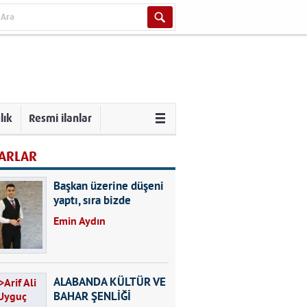
lık
Resmi ilanlar
ARLAR
Başkan üzerine düşeni
yaptı, sıra bizde
Emin Aydın
ALABANDA KÜLTÜR VE
BAHAR ŞENLİĞİ