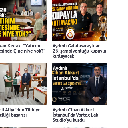
kan Kıvrak: “Yatırım
Aydınlı Galatasaraylılar
tesinde Çine niye yok?”
26. şampiyonluğu kupayla
kutlayacak
eli Aliye’den Türkiye
Aydınlı Cihan Akkurt
ciliği başarısı
İstanbul’da Vortex Lab
Studio’yu kurdu