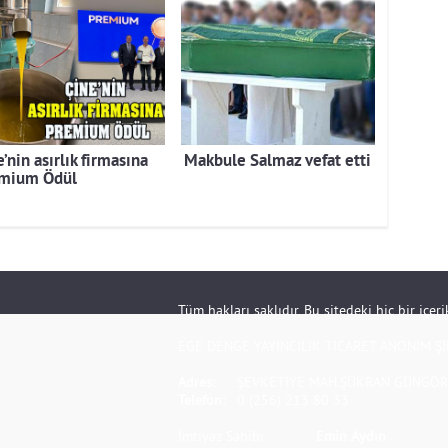
’nin asırlık firmasına
Makbule Salmaz vefat etti
mium Ödül
Tüm hakları saklıdır. Bu sitedeki hiç bir içe
EGE DENGE YAYINCILIK TİCARET ANONİM Şİ
Adres:
ŞEVKETİYE MAH.ŞÜKRAN GÜNGÖR S
Telefon:
0 (256) 213 80 33
İmtiyaz Sahibi:
Emin Aydın