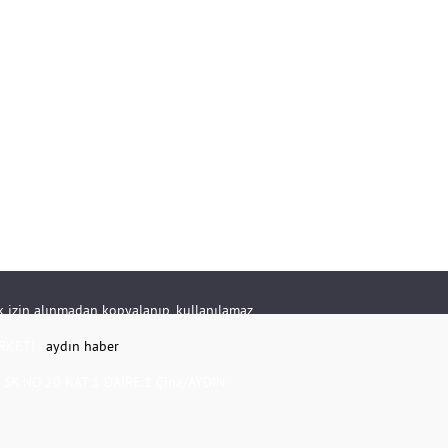
rik izin alınmadan kopyalanıp, kullanılamaz.
RKETİ -
aydın haber
K.NO:20 KAT:1 DAİRE:1 Çine/AYDIN