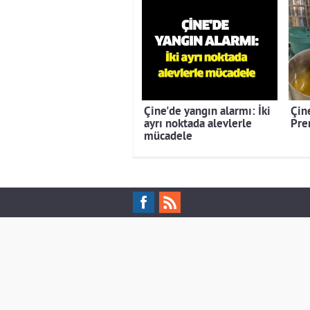
Çine'de yangın alarmı: İki
Çine
ayrı noktada alevlerle
Pre
mücadele