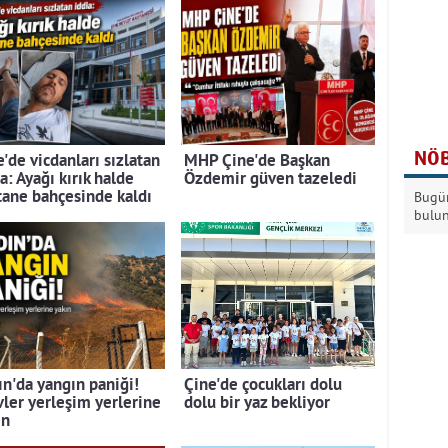
NÖB
'de vicdanları sızlatan
MHP Çine'de Başkan
a: Ayağı kırık halde
Özdemir güven tazeledi
tane bahçesinde kaldı
Bugün
bulu
ın'da yangın paniği!
Çine'de çocukları dolu
vler yerleşim yerlerine
dolu bir yaz bekliyor
ın