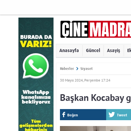
Anasayfa
Güncel
Asayiş
E
Haberler
Siyaset
30 Mayıs 2024, Perşembe 17:24
Başkan Kocabay g
Beğen
Tweet