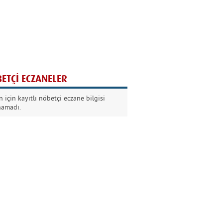
Ağaç yaşken eğilir
Nilüfer Kabalı
ETÇİ ECZANELER
Kurban Bayramında
 için kayıtlı nöbetçi eczane bilgisi
Dikkat!
namadı.
Şermin Örter
90’larda genç olmak
Kazım Aksoy