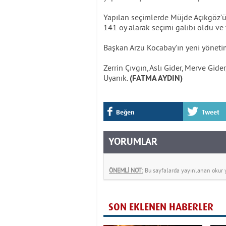
Yapılan seçimlerde Müjde Açıkgöz’ü
141 oy alarak seçimi galibi oldu ve 
Başkan Arzu Kocabay’ın yeni yönetim
Zerrin Çıvgın, Aslı Gider, Merve Gide
Uyanık.
(FATMA AYDIN)
Beğen
Tweet
YORUMLAR
ÖNEMLİ NOT:
Bu sayfalarda yayınlanan okur yo
SON EKLENEN HABERLER