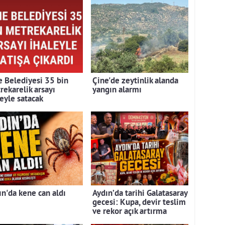
e Belediyesi 35 bin
Çine'de zeytinlik alanda
rekarelik arsayı
yangın alarmı
leyle satacak
ın'da kene can aldı
Aydın’da tarihi Galatasaray
gecesi: Kupa, devir teslim
ve rekor açık artırma