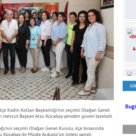
İlçe Kadın Kolları Başkanlığı’nın seçimli Olağan Genel
tan mevcut Başkan Arzu Kocabay yeniden güven tazeledi.
ığı’nın seçimli Olağan Genel Kurulu, ilçe binasında
Kocabay ile Müjde Açıkgöz’ün listesi yarıştı.