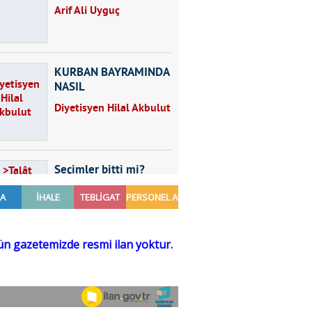
Arif Ali Uyguç
KURBAN BAYRAMINDA
NASIL
BESLENMELİYİZ?
Diyetisyen Hilal Akbulut
Seçimler bitti mi?
Talât Yörük
Hayal kurmak
Sezgin MADRAN