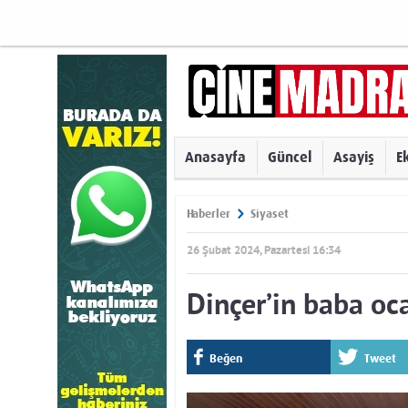
Anasayfa
Güncel
Asayiş
E
Haberler
Siyaset
26 Şubat 2024, Pazartesi 16:34
Dinçer’in baba oc
Beğen
Tweet