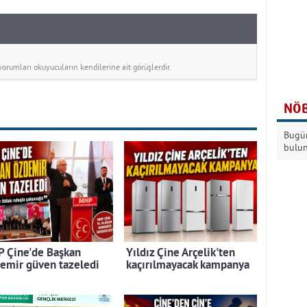
rumları okuyucuların kendilerine ait görüşlerdir.
NÖB
Bugün
bulu
 Çine'de Başkan
Yıldız Çine Arçelik'ten
emir güven tazeledi
kaçırılmayacak kampanya