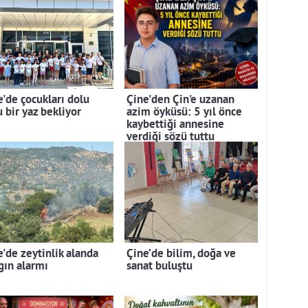
e'de çocukları dolu
Çine'den Çin'e uzanan
 bir yaz bekliyor
azim öyküsü: 5 yıl önce
kaybettiği annesine
verdiği sözü tuttu
e'de zeytinlik alanda
Çine’de bilim, doğa ve
gın alarmı
sanat buluştu