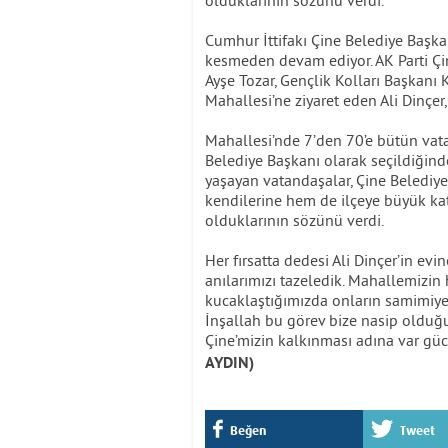
Cumhur İttifakı Çine Belediye Başkan
kesmeden devam ediyor. AK Parti Çi
Ayşe Tozar, Gençlik Kolları Başkanı 
Mahallesi’ne ziyaret eden Ali Dinçer, 
Mahallesi’nde 7’den 70’e bütün vatan
Belediye Başkanı olarak seçildiğind
yaşayan vatandaşalar, Çine Belediy
kendilerine hem de ilçeye büyük katk
olduklarının sözünü verdi.
Her fırsatta dedesi Ali Dinçer’in evi
anılarımızı tazeledik. Mahallemizin
kucaklaştığımızda onların samimiyet
İnşallah bu görev bize nasip olduğu
Çine’mizin kalkınması adına var g
AYDIN)
Beğen
Tweet