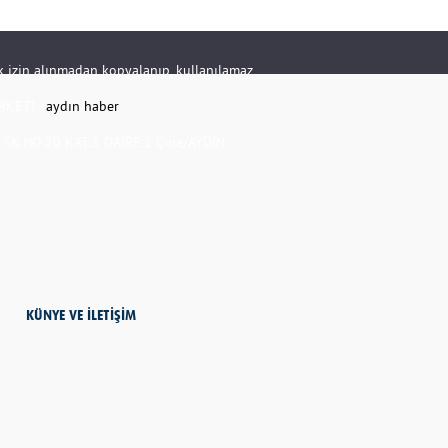
rik izin alınmadan kopyalanıp, kullanılamaz.
RKETİ -
aydın haber
K.NO:20 KAT:1 DAİRE:1 Çine/AYDIN
KÜNYE VE İLETİŞİM