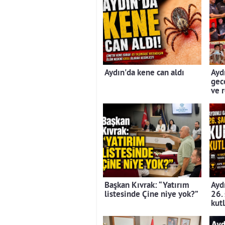
Aydın'da kene can aldı
Aydı
gec
ve 
Başkan Kıvrak: “Yatırım
Aydı
listesinde Çine niye yok?”
26.
kut