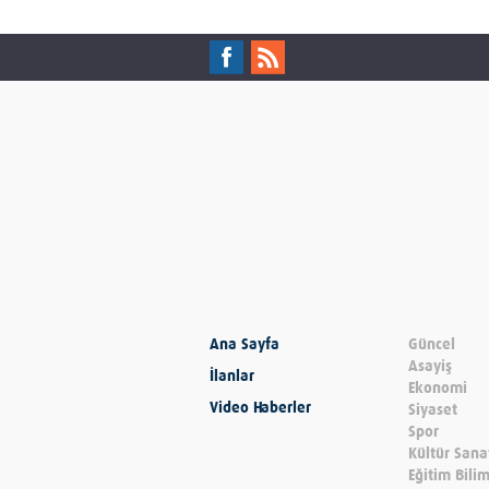
Ana Sayfa
Güncel
Asayiş
İlanlar
Ekonomi
Video Haberler
Siyaset
Spor
Kültür Sana
Eğitim Bili