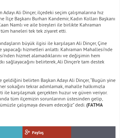
 Adayı Ali Dinçer, ilçedeki seçim çalışmalarına hız
ne İlçe Başkanı Burhan Kandemir, Kadın Kolları Başkanı
Kaan Namlı ve aile bireyleri ile birlikte Kahraman
tüm haneleri tek tek ziyaret etti.
daşların büyük ilgisi ile karşılaşan Ali Dinçer, Çine
e yapacağı hizmetleri anlattı. Kahraman Mahallesi’nde
esi’nden hizmet alamadıklarını ve değişimin hem
ı sağlayacağını belirterek, Ali Dinçer’e tam destek
ne geldiğini belirten Başkan Adayı Ali Dinçer, “Bugün yine
 her sokağını tekrar adımlamak, mahalle halkımızla
i ile karşılaşmak gerçekten huzur ve güven veriyor.
nda tüm ilçemizin sorunlarının üstesinden gelip,
ücümüzle çalışmaya devam edeceğiz” dedi.
(FATMA
Paylaş