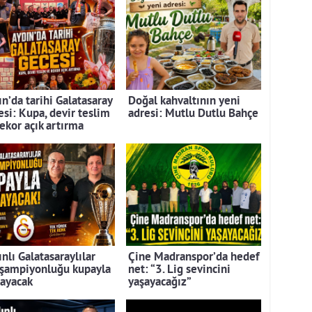
n’da tarihi Galatasaray
Doğal kahvaltının yeni
esi: Kupa, devir teslim
adresi: Mutlu Dutlu Bahçe
rekor açık artırma
nlı Galatasaraylılar
Çine Madranspor’da hedef
 şampiyonluğu kupayla
net: “3. Lig sevincini
layacak
yaşayacağız”