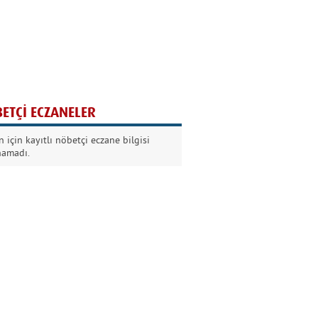
Ağaç yaşken eğilir
Nilüfer Kabalı
ETÇİ ECZANELER
Kurban Bayramında
 için kayıtlı nöbetçi eczane bilgisi
Dikkat!
namadı.
Şermin Örter
90’larda genç olmak
Kazım Aksoy