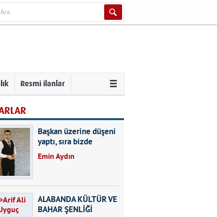
lık
Resmi ilanlar
ARLAR
Başkan üzerine düşeni
yaptı, sıra bizde
Emin Aydın
ALABANDA KÜLTÜR VE
BAHAR ŞENLİĞİ