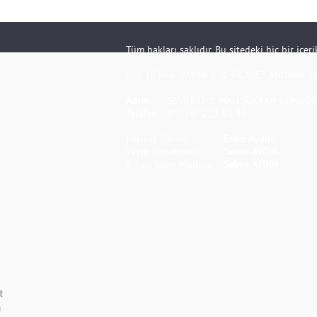
Tüm hakları saklıdır. Bu sitedeki hiç bir içe
EGE DENGE YAYINCILIK TİCARET ANONİM Şİ
Adres:
ŞEVKETİYE MAH.ŞÜKRAN GÜNGÖR S
Telefon:
0 (256) 213 80 33
İmtiyaz Sahibi:
Emin Aydın
Yayın Yönetmeni:
Selma AYDIN
S. Yazı İşleri Müdürü:
Selma AYDIN
t
m