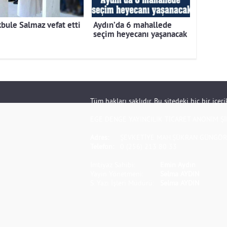
bule Salmaz vefat etti
Aydın’da 6 mahallede
seçim heyecanı yaşanacak
Tüm hakları saklıdır. Bu sitedeki hiç bir içe
EGE DENGE YAYINCILIK TİCARET ANONİM Şİ
Adres:
ŞEVKETİYE MAH.ŞÜKRAN GÜNGÖR S
Telefon:
0 (256) 213 80 33
İmtiyaz Sahibi:
Emin Aydın
Yayın Yönetmeni:
Selma AYDIN
S. Yazı İşleri Müdürü:
Selma AYDIN