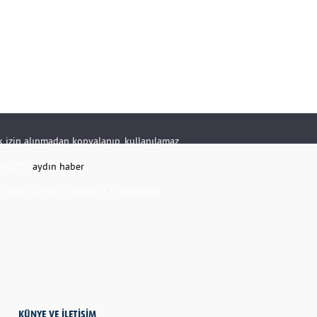
rik izin alınmadan kopyalanıp, kullanılamaz.
RKETİ -
aydın haber
K.NO:20 KAT:1 DAİRE:1 Çine/AYDIN
KÜNYE VE İLETİŞİM