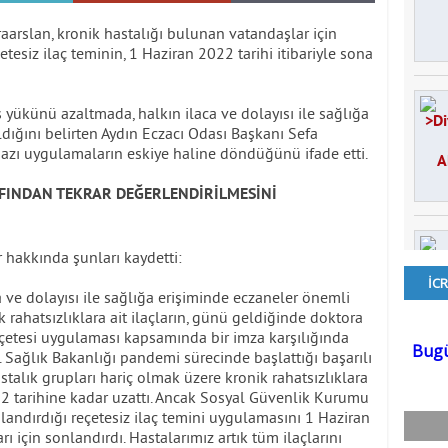
aarslan, kronik hastalığı bulunan vatandaşlar için
iz ilaç teminin, 1 Haziran 2022 tarihi itibariyle sona
yükünü azaltmada, halkın ilaca ve dolayısı ile sağlığa
ldığını belirten Aydın Eczacı Odası Başkanı Sefa
 bazı uygulamaların eskiye haline döndüğünü ifade etti.
FINDAN TEKRAR DEĞERLENDİRİLMESİNİ
 hakkında şunları kaydetti:
 ve dolayısı ile sağlığa erişiminde eczaneler önemli
ik rahatsızlıklara ait ilaçların, günü geldiğinde doktora
etesi uygulaması kapsamında bir imza karşılığında
 Sağlık Bakanlığı pandemi sürecinde başlattığı başarılı
talık grupları hariç olmak üzere kronik rahatsızlıklara
022 tarihine kadar uzattı. Ancak Sosyal Güvenlik Kurumu
landırdığı reçetesiz ilaç temini uygulamasını 1 Haziran
arı için sonlandırdı. Hastalarımız artık tüm ilaçlarını