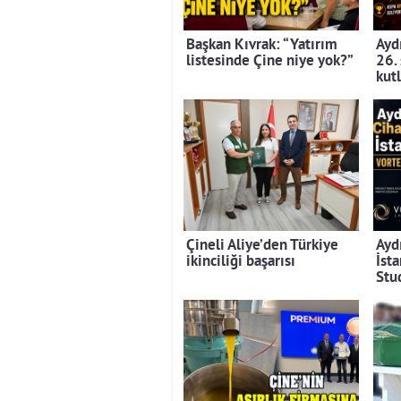
Başkan Kıvrak: “Yatırım
Aydı
listesinde Çine niye yok?”
26.
kut
Çineli Aliye’den Türkiye
Ayd
ikinciliği başarısı
İst
Stu