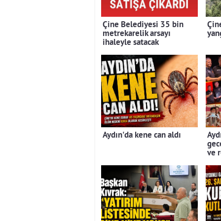
Çine Belediyesi 35 bin
Çin
metrekarelik arsayı
yan
ihaleyle satacak
Aydın'da kene can aldı
Aydı
gec
ve 