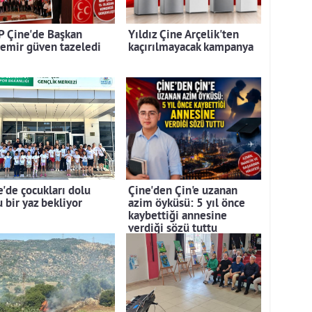
 Çine'de Başkan
Yıldız Çine Arçelik'ten
emir güven tazeledi
kaçırılmayacak kampanya
e'de çocukları dolu
Çine'den Çin'e uzanan
 bir yaz bekliyor
azim öyküsü: 5 yıl önce
kaybettiği annesine
verdiği sözü tuttu