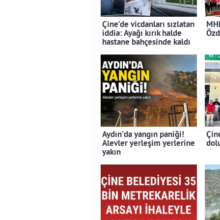
Çine'de vicdanları sızlatan
MHP
iddia: Ayağı kırık halde
Özd
hastane bahçesinde kaldı
Aydın'da yangın paniği!
Çin
Alevler yerleşim yerlerine
dolu
yakın