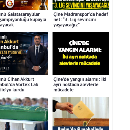
nlı Galatasaraylılar
Çine Madranspor’da hedef
 şampiyonluğu kupayla
net: “3. Lig sevincini
layacak
yaşayacağız”
ınlı Cihan Akkurt
Çine'de yangın alarmı: İki
anbul’da Vortex Lab
ayrı noktada alevlerle
dio’yu kurdu
mücadele