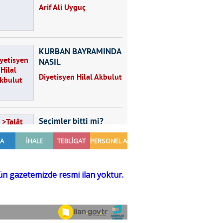
Arif Ali Uyguç
KURBAN BAYRAMINDA
NASIL
BESLENMELİYİZ?
Diyetisyen Hilal Akbulut
Seçimler bitti mi?
Talât Yörük
Hayal kurmak
Sezgin MADRAN