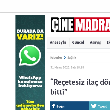
Anasayfa
Güncel
Asayiş
E
Haberler
Sağlık
31 Mayıs 2022, Salı 18:18
“Reçetesiz ilaç dö
bitti”
Beğen
Tweet