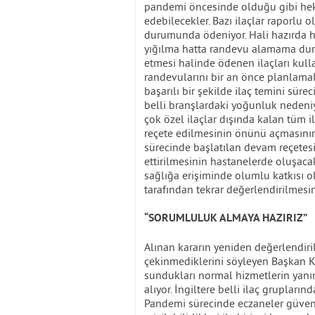
pandemi öncesinde olduğu gibi heki
edebilecekler. Bazı ilaçlar raporlu 
durumunda ödeniyor. Hali hazırda h
yığılma hatta randevu alamama dur
etmesi halinde ödenen ilaçları kul
randevularını bir an önce planlama
başarılı bir şekilde ilaç temini sü
belli branşlardaki yoğunluk nedeni
çok özel ilaçlar dışında kalan tüm i
reçete edilmesinin önünü açmasının
sürecinde başlatılan devam reçetesi
ettirilmesinin hastanelerde oluşac
sağlığa erişiminde olumlu katkısı 
tarafından tekrar değerlendirilmesi
“SORUMLULUK ALMAYA HAZIRIZ”
Alınan kararın yeniden değerlendir
çekinmediklerini söyleyen Başkan Ka
sundukları normal hizmetlerin yanın
alıyor. İngiltere belli ilaç grupları
Pandemi sürecinde eczaneler güven m