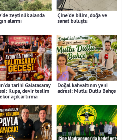
e'de zeytinlik alanda
Çine’de bilim, doğa ve
gın alarmı
sanat buluştu
n’da tarihi Galatasaray
Doğal kahvaltının yeni
esi: Kupa, devir teslim
adresi: Mutlu Dutlu Bahçe
rekor açık artırma