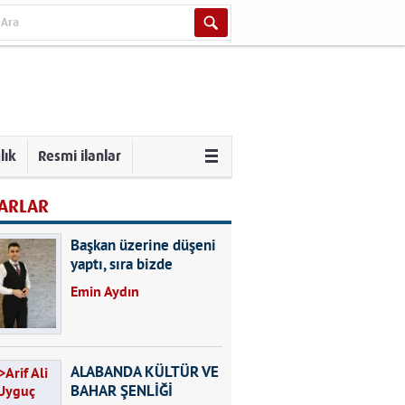
lık
Resmi ilanlar
ARLAR
Başkan üzerine düşeni
yaptı, sıra bizde
Emin Aydın
ALABANDA KÜLTÜR VE
BAHAR ŞENLİĞİ