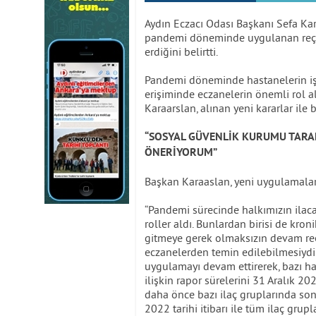
Aydın Eczacı Odası Başkanı Sefa Kar
pandemi döneminde uygulanan reçetes
erdiğini belirtti.
Pandemi döneminde hastanelerin iş 
erişiminde eczanelerin önemli rol a
Karaarslan, alınan yeni kararlar ile
“SOSYAL GÜVENLİK KURUMU TARA
ÖNERİYORUM”
Başkan Karaaslan, yeni uygulamalar
“Pandemi sürecinde halkımızın ilaca
roller aldı. Bunlardan birisi de kron
gitmeye gerek olmaksızın devam reç
eczanelerden temin edilebilmesiydi.
uygulamayı devam ettirerek, bazı has
ilişkin rapor sürelerini 31 Aralık 2
daha önce bazı ilaç gruplarında son
2022 tarihi itibarı ile tüm ilaç grupl