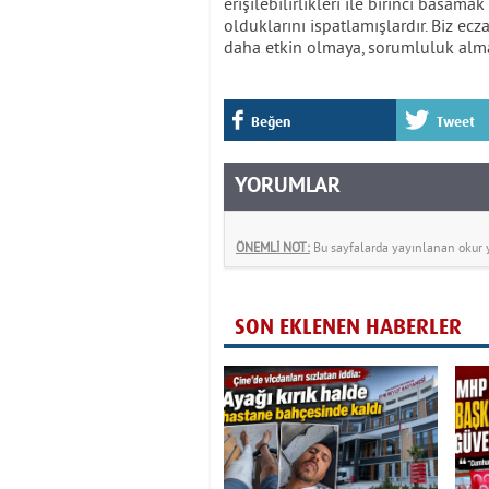
erişilebilirlikleri ile birinci basa
olduklarını ispatlamışlardır. Biz ec
daha etkin olmaya, sorumluluk almay
Beğen
Tweet
YORUMLAR
ÖNEMLİ NOT:
Bu sayfalarda yayınlanan okur yo
SON EKLENEN HABERLER