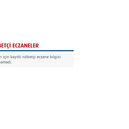
Ağaç yaşken eğilir
Nilüfer Kabalı
ETÇİ ECZANELER
Kurban Bayramında
 için kayıtlı nöbetçi eczane bilgisi
Dikkat!
namadı.
Şermin Örter
90’larda genç olmak
Kazım Aksoy