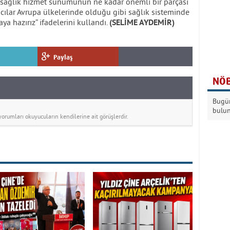
mak sağlık hizmet sunumunun ne kadar önemli bir parçası
zacılar Avrupa ülkelerinde olduğu gibi sağlık sisteminde
a hazırız” ifadelerini kullandı.
(SELİME AYDEMİR)
Paylaş
NÖB
Bugün
bulu
rumları okuyucuların kendilerine ait görüşlerdir.