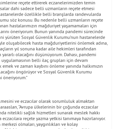
mlerine reçete ettirerek eczanelerimizden temin
olsalar dahi sadece belli uzmanların reçete etmesi
astanelerde özellikle belli branşlarda randevularda
umu söz konusu. Bu nedenle belli uzmanların reçete
lanan hastalarımızın mağduriyet yaşamamaları için
larını öneriyorum. Bunun yanında pandemi sürecinde
recini yürüten Sosyal Güvenlik Kurumu’nun hastanelerde
yle oluşabilecek hasta mağduriyetlerini önlemek adına,
laçların yıl sonuna kadar aile hekimleri tarafından
 yararlı olacağını düşünüyorum. Dahası, pandemi
 uygulamasının belli ilaç grupları için devam
ak emek ve zaman kaybını önleme yanında halkımızın
olacağını öngörüyor ve Sosyal Güvenlik Kurumu
ni öneriyorum.”
ilmesini ve eczacılar olarak sorumluluk almaktan
raaslan, “Avrupa ülkelerinin bir çoğunda eczacılar
da nitelikli sağlık hizmetleri sunarak meslek hakkı
nda eczacılara reçete yazma yetkisi tanımaya hazırlanıyor.
erkezi olmaları, yaygınlıkları ve kolay