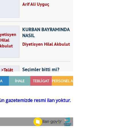
Arif Ali Uyguç
KURBAN BAYRAMINDA
NASIL
BESLENMELİYİZ?
Diyetisyen Hilal Akbulut
Seçimler bitti mi?
Talât Yörük
Hayal kurmak
Sezgin MADRAN