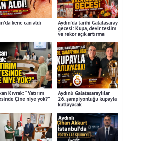
ın'da kene can aldı
Aydın’da tarihi Galatasaray
gecesi: Kupa, devir teslim
ve rekor açık artırma
kan Kıvrak: “Yatırım
Aydınlı Galatasaraylılar
tesinde Çine niye yok?”
26. şampiyonluğu kupayla
kutlayacak