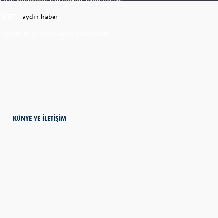
RKETİ -
aydın haber
K.NO:20 KAT:1 DAİRE:1 Çine/AYDIN
KÜNYE VE İLETİŞİM