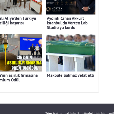
eli Aliye’den Türkiye
Aydınlı Cihan Akkurt
ciliği başarısı
İstanbul’da Vortex Lab
Studio’yu kurdu
’nin asırlık firmasına
Makbule Salmaz vefat etti
mium Ödül
Tüm hakları saklıdır. Bu sitedeki hiç bir içe