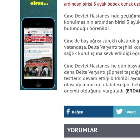
Çine Devlet Hastanesi’nde geçtiğimiz
konulmasının ardından birisi 3 ayl
bulunduğu öğrenildi.
Çine’de baş ağrısı sürekli öksürük g
vatandaşa, Delta Varyantı teşhisi k
sağlık kuruluşuna sevk edildiği öğre
Çine Devlet Hastanesi’ne dün başvur
daha Delta Varyantı şüphesi taşıdığ
testlerin devam ettiği bildirildi. Ay
olasılığı mümkün olabileceğini belir
önemli olduğunu vurguladı.
(ERDA
Beğen
Tweet
YORUMLAR