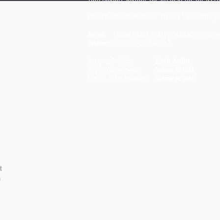
EGE DENGE YAYINCILIK TİCARET ANONİM Şİ
Adres:
ŞEVKETİYE MAH.ŞÜKRAN GÜNGÖR S
Telefon:
0 (256) 213 80 33
İmtiyaz Sahibi:
Emin Aydın
Yayın Yönetmeni:
Selma AYDIN
S. Yazı İşleri Müdürü:
Selma AYDIN
t
m