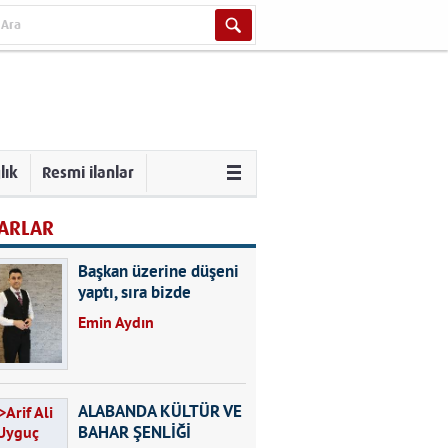
lık
Resmi ilanlar
ARLAR
Başkan üzerine düşeni
yaptı, sıra bizde
Emin Aydın
ALABANDA KÜLTÜR VE
BAHAR ŞENLİĞİ