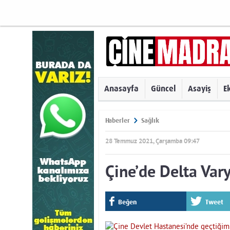
Anasayfa
Güncel
Asayiş
E
Haberler
Sağlık
28 Temmuz 2021, Çarşamba 09:47
Çine’de Delta Vary
Beğen
Tweet