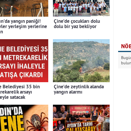
ın'da yangın paniği!
Çine'de çocukları dolu
vler yerleşim yerlerine
dolu bir yaz bekliyor
ın
NÖB
Bugün
bulu
e Belediyesi 35 bin
Çine'de zeytinlik alanda
rekarelik arsayı
yangın alarmı
leyle satacak