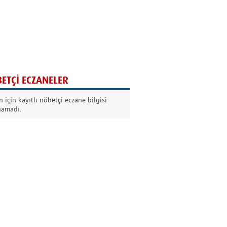
Ağaç yaşken eğilir
Nilüfer Kabalı
ETÇİ ECZANELER
Kurban Bayramında
 için kayıtlı nöbetçi eczane bilgisi
Dikkat!
namadı.
Şermin Örter
90’larda genç olmak
Kazım Aksoy