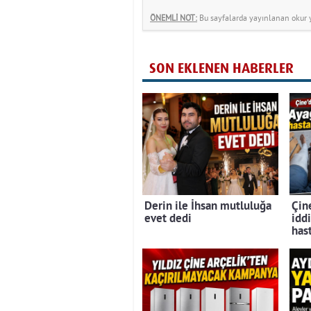
ÖNEMLİ NOT:
Bu sayfalarda yayınlanan okur yo
SON EKLENEN HABERLER
Derin ile İhsan mutluluğa
Çine
evet dedi
iddi
has