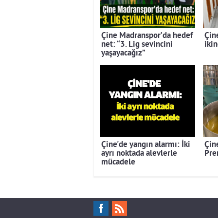
Çine Madranspor’da hedef
Çin
net: “3. Lig sevincini
ikin
yaşayacağız”
Çine'de yangın alarmı: İki
Çine
ayrı noktada alevlerle
Pre
mücadele