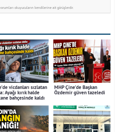
rumları okuyucuların kendilerine ait görüşlerdir.
'de vicdanları sızlatan
MHP Çine'de Başkan
a: Ayağı kırık halde
Özdemir güven tazeledi
tane bahçesinde kaldı