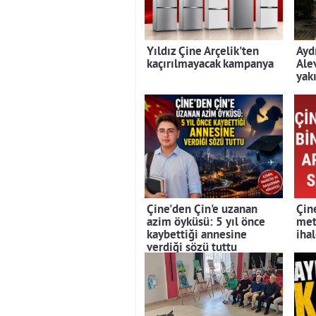
Yıldız Çine Arçelik'ten
Ayd
kaçırılmayacak kampanya
Ale
yak
Çine'den Çin'e uzanan
Çin
azim öyküsü: 5 yıl önce
met
kaybettiği annesine
iha
verdiği sözü tuttu