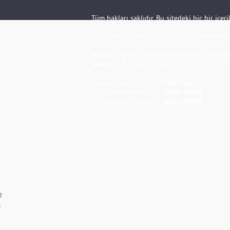
Tüm hakları saklıdır. Bu sitedeki hiç bir içe
EGE DENGE YAYINCILIK TİCARET ANONİM Şİ
Adres:
ŞEVKETİYE MAH.ŞÜKRAN GÜNGÖR S
Telefon:
0 (256) 213 80 33
İmtiyaz Sahibi:
Emin Aydın
Yayın Yönetmeni:
Selma AYDIN
S. Yazı İşleri Müdürü:
Selma AYDIN
t
m