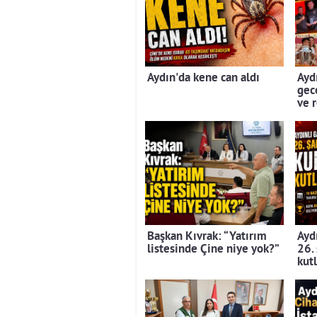
Aydın'da kene can aldı
Aydı
gec
ve 
Başkan Kıvrak: “Yatırım
Aydı
listesinde Çine niye yok?”
26.
kut