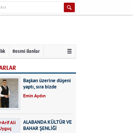
lık
Resmi ilanlar
ARLAR
Başkan üzerine düşeni
yaptı, sıra bizde
Emin Aydın
ALABANDA KÜLTÜR VE
BAHAR ŞENLİĞİ