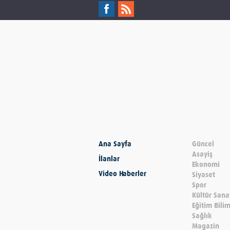
Ana Sayfa
Güncel
Asayiş
İlanlar
Ekonomi
Video Haberler
Siyaset
Spor
Kültür Sana
Eğitim Bili
Sağlık
Magazin