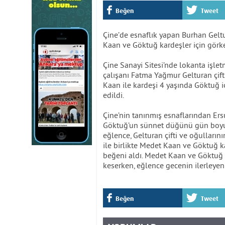
Beğen
Tweet
Çine’de esnaflık yapan Burhan Gelt
Kaan ve Göktuğ kardeşler için görke
Çine Sanayi Sitesi’nde lokanta işle
çalışanı Fatma Yağmur Gelturan çifti
Kaan ile kardeşi 4 yaşında Göktuğ
edildi.
Çine’nin tanınmış esnaflarından Ers
Göktuğ’un sünnet düğünü gün boyu 
eğlence, Gelturan çifti ve oğullarının
ile birlikte Medet Kaan ve Göktuğ k
beğeni aldı. Medet Kaan ve Göktuğ k
keserken, eğlence gecenin ilerleyen
Beğen
Tweet