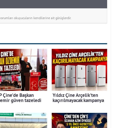
rumları okuyucuların kendilerine ait görüşlerdir.
 Çine'de Başkan
Yıldız Çine Arçelik'ten
emir güven tazeledi
kaçırılmayacak kampanya