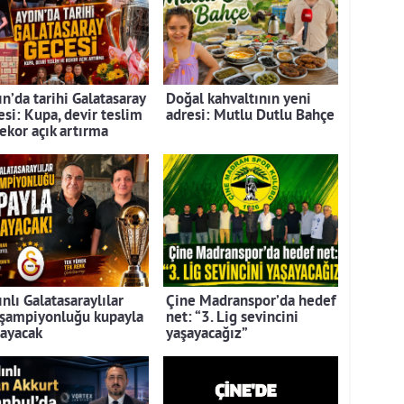
n’da tarihi Galatasaray
Doğal kahvaltının yeni
esi: Kupa, devir teslim
adresi: Mutlu Dutlu Bahçe
rekor açık artırma
nlı Galatasaraylılar
Çine Madranspor’da hedef
 şampiyonluğu kupayla
net: “3. Lig sevincini
layacak
yaşayacağız”