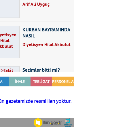
Arif Ali Uyguç
KURBAN BAYRAMINDA
NASIL
BESLENMELİYİZ?
Diyetisyen Hilal Akbulut
Seçimler bitti mi?
Talât Yörük
Hayal kurmak
Sezgin MADRAN