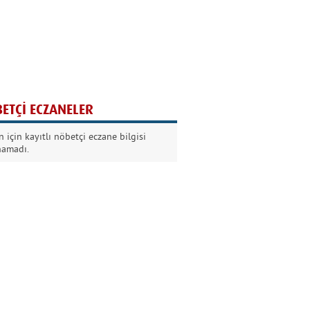
Ağaç yaşken eğilir
Nilüfer Kabalı
ETÇİ ECZANELER
Kurban Bayramında
 için kayıtlı nöbetçi eczane bilgisi
Dikkat!
namadı.
Şermin Örter
90’larda genç olmak
Kazım Aksoy