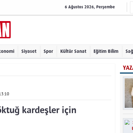
6 Ağustos 2026, Perşembe
konomi
Siyaset
Spor
Kültür Sanat
Eğitim Bilim
Sağ
YAZ
13:10
ktuğ kardeşler için