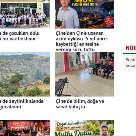
e'de çocukları dolu
Çine'den Çin'e uzanan
 bir yaz bekliyor
azim öyküsü: 5 yıl önce
kaybettiği annesine
NÖB
verdiği sözü tuttu
Bugün
bulu
e'de zeytinlik alanda
Çine’de bilim, doğa ve
gın alarmı
sanat buluştu