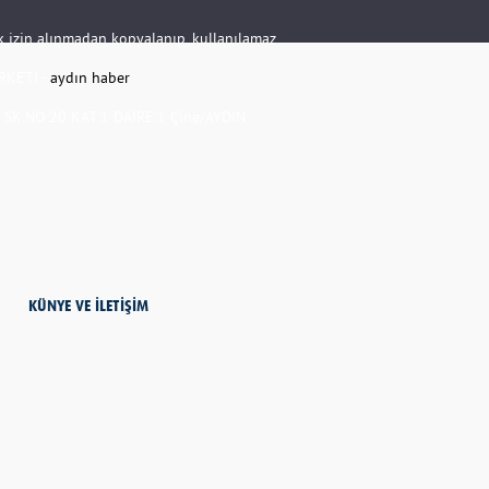
rik izin alınmadan kopyalanıp, kullanılamaz.
RKETİ -
aydın haber
K.NO:20 KAT:1 DAİRE:1 Çine/AYDIN
KÜNYE VE İLETİŞİM