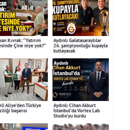
kan Kıvrak: “Yatırım
Aydınlı Galatasaraylılar
tesinde Çine niye yok?”
26. şampiyonluğu kupayla
kutlayacak
eli Aliye’den Türkiye
Aydınlı Cihan Akkurt
ciliği başarısı
İstanbul’da Vortex Lab
Studio’yu kurdu