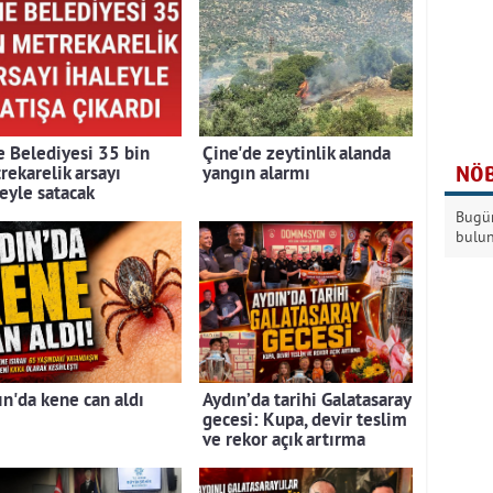
e Belediyesi 35 bin
Çine'de zeytinlik alanda
NÖB
rekarelik arsayı
yangın alarmı
leyle satacak
Bugün
bulu
ın'da kene can aldı
Aydın’da tarihi Galatasaray
gecesi: Kupa, devir teslim
ve rekor açık artırma