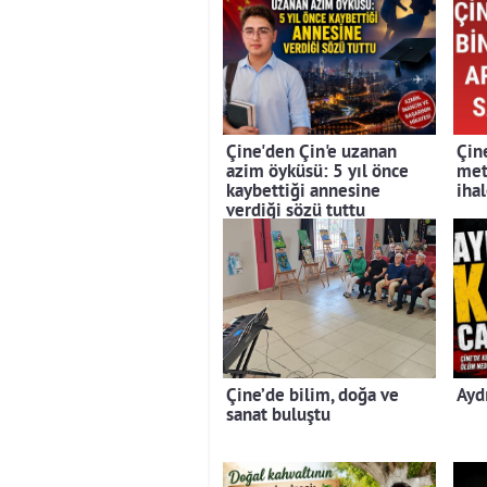
Çine'den Çin'e uzanan
Çin
azim öyküsü: 5 yıl önce
met
kaybettiği annesine
iha
verdiği sözü tuttu
Çine’de bilim, doğa ve
Ayd
sanat buluştu