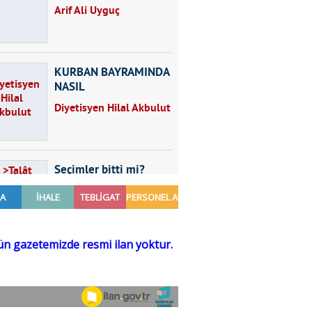
Arif Ali Uyguç
KURBAN BAYRAMINDA
NASIL
BESLENMELİYİZ?
Diyetisyen Hilal Akbulut
Seçimler bitti mi?
Talât Yörük
Hayal kurmak
Sezgin MADRAN