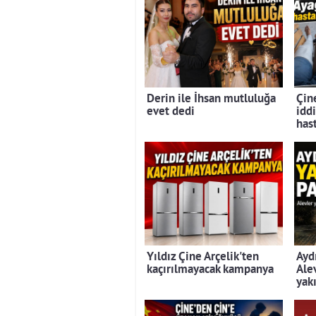
Derin ile İhsan mutluluğa
Çine
evet dedi
iddi
has
Yıldız Çine Arçelik'ten
Ayd
kaçırılmayacak kampanya
Ale
yak