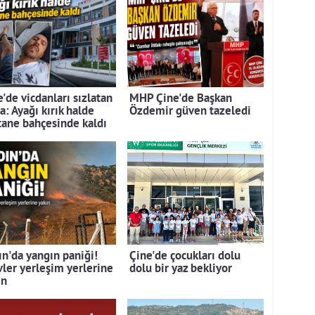
'de vicdanları sızlatan
MHP Çine'de Başkan
a: Ayağı kırık halde
Özdemir güven tazeledi
tane bahçesinde kaldı
ın'da yangın paniği!
Çine'de çocukları dolu
vler yerleşim yerlerine
dolu bir yaz bekliyor
ın