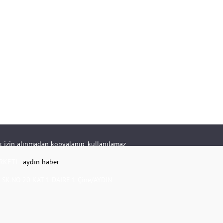
rik izin alınmadan kopyalanıp, kullanılamaz.
RKETİ -
aydın haber
K.NO:20 KAT:1 DAİRE:1 Çine/AYDIN