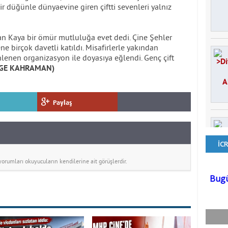
r düğünle dünyaevine giren çiftti sevenleri yalnız
n Kaya bir ömür mutluluğa evet dedi. Çine Şehler
 birçok davetli katıldı. Misafirlerle yakından
nlenen organizasyon ile doyasıya eğlendi. Genç çift
GE KAHRAMAN)
Paylaş
rumları okuyucuların kendilerine ait görüşlerdir.