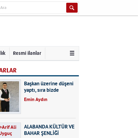
lık
Resmi ilanlar
ARLAR
Başkan üzerine düşeni
yaptı, sıra bizde
Emin Aydın
ALABANDA KÜLTÜR VE
BAHAR ŞENLİĞİ