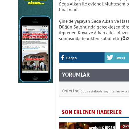
Seda Alkan ile evlendi. Muhteşem bi
bırakmadı.
Çine’de yaşayan Seda Alkan ve Hasa
Düğün Salonu’nda gerçekleşen törene
ilgilenen Kaya ve Alkan ailesi düze
sonrasında tebrikleri kabul etti.
(ÖZ
Beğen
Tweet
YORUMLAR
ÖNEMLİ NOT:
Bu sayfalarda yayınlanan okur yo
SON EKLENEN HABERLER