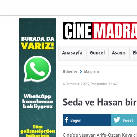
Anasayfa
Güncel
Asayiş
E
Haberler
Magazin
6 Temmuz 2023, Perşembe 15:47
Seda ve Hasan bir
Beğen
Tweet
Çine’de yaşayan Arife-Özcan Kaya çif