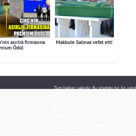
’nin asırlık firmasına
Makbule Salmaz vefat etti
mium Ödül
Tüm hakları saklıdır. Bu sitedeki hiç bir içe
EGE DENGE YAYINCILIK TİCARET ANONİM Şİ
Adres:
ŞEVKETİYE MAH.ŞÜKRAN GÜNGÖR S
Telefon:
0 (256) 213 80 33
İmtiyaz Sahibi:
Emin Aydın
Yayın Yönetmeni:
Selma AYDIN