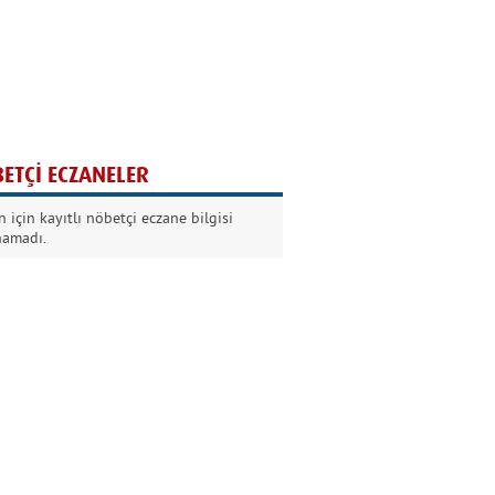
Ağaç yaşken eğilir
Nilüfer Kabalı
ETÇİ ECZANELER
Kurban Bayramında
 için kayıtlı nöbetçi eczane bilgisi
Dikkat!
namadı.
Şermin Örter
90’larda genç olmak
Kazım Aksoy