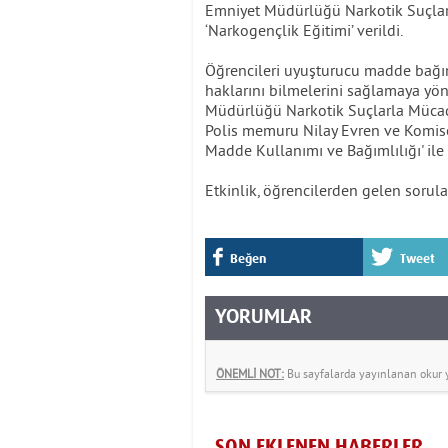
Emniyet Müdürlüğü Narkotik Suçla
‘Narkogençlik Eğitimi’ verildi.
Öğrencileri uyuşturucu madde bağı
haklarını bilmelerini sağlamaya yön
Müdürlüğü Narkotik Suçlarla Müca
Polis memuru Nilay Evren ve Komise
Madde Kullanımı ve Bağımlılığı' ile il
Etkinlik, öğrencilerden gelen sorula
Beğen
Tweet
YORUMLAR
ÖNEMLİ NOT:
Bu sayfalarda yayınlanan okur yo
SON EKLENEN HABERLER