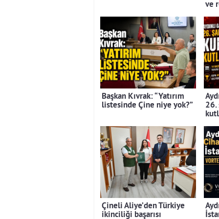
ve 
Başkan Kıvrak: “Yatırım
Aydı
listesinde Çine niye yok?”
26.
kut
Çineli Aliye’den Türkiye
Ayd
ikinciliği başarısı
İst