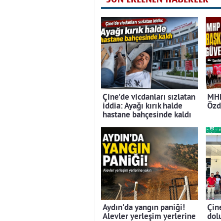
Çine'de vicdanları sızlatan
MHP
iddia: Ayağı kırık halde
Özd
hastane bahçesinde kaldı
Aydın'da yangın paniği!
Çin
Alevler yerleşim yerlerine
dolu