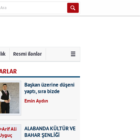
lık
Resmi ilanlar
ARLAR
Başkan üzerine düşeni
yaptı, sıra bizde
Emin Aydın
ALABANDA KÜLTÜR VE
BAHAR ŞENLİĞİ