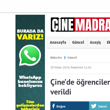
Anasayfa
Güncel
Asayiş
E
Haberler
Güncel
29 Nisan 2024, Pazartesi 11:42
Çine’de öğrenciler
verildi
Beğen
Tweet