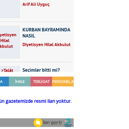
Arif Ali Uyguç
KURBAN BAYRAMINDA
NASIL
BESLENMELİYİZ?
Diyetisyen Hilal Akbulut
Seçimler bitti mi?
Talât Yörük
Hayal kurmak
Sezgin MADRAN