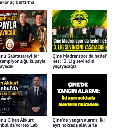
rekor açık artırma
nlı Galatasaraylılar
Çine Madranspor’da hedef
 şampiyonluğu kupayla
net: “3. Lig sevincini
layacak
yaşayacağız”
ınlı Cihan Akkurt
Çine'de yangın alarmı: İki
anbul’da Vortex Lab
ayrı noktada alevlerle