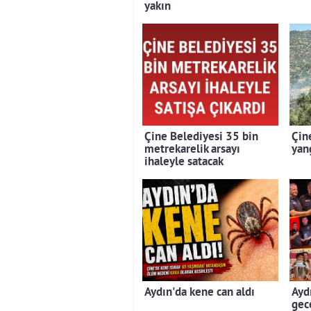
yakın
Çine Belediyesi 35 bin
Çin
metrekarelik arsayı
yan
ihaleyle satacak
Aydın'da kene can aldı
Aydı
gec