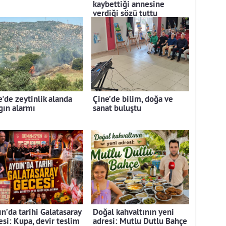
kaybettiği annesine
verdiği sözü tuttu
e'de zeytinlik alanda
Çine’de bilim, doğa ve
gın alarmı
sanat buluştu
n’da tarihi Galatasaray
Doğal kahvaltının yeni
esi: Kupa, devir teslim
adresi: Mutlu Dutlu Bahçe