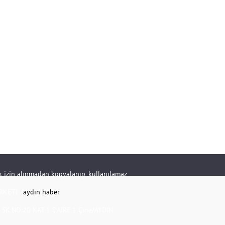
rik izin alınmadan kopyalanıp, kullanılamaz.
RKETİ -
aydın haber
K.NO:20 KAT:1 DAİRE:1 Çine/AYDIN