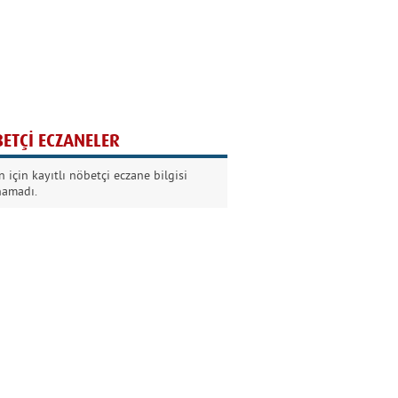
Ağaç yaşken eğilir
Nilüfer Kabalı
ETÇİ ECZANELER
Kurban Bayramında
 için kayıtlı nöbetçi eczane bilgisi
Dikkat!
namadı.
Şermin Örter
90’larda genç olmak
Kazım Aksoy