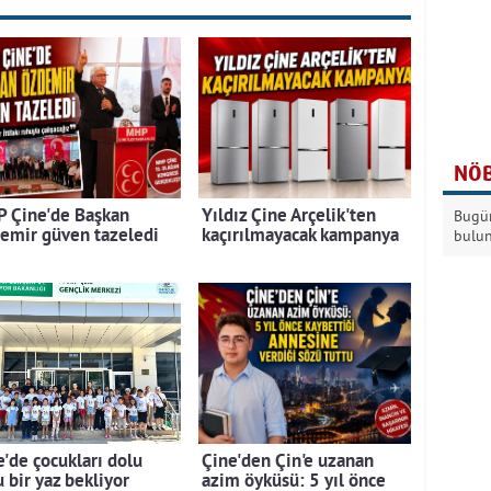
NÖB
 Çine'de Başkan
Yıldız Çine Arçelik'ten
Bugün
emir güven tazeledi
kaçırılmayacak kampanya
bulu
e'de çocukları dolu
Çine'den Çin'e uzanan
 bir yaz bekliyor
azim öyküsü: 5 yıl önce