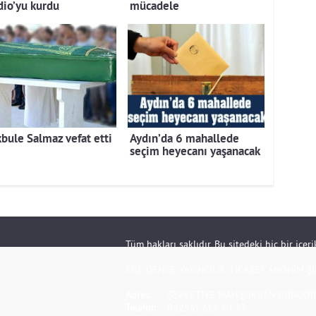
dio’yu kurdu
mücadele
bule Salmaz vefat etti
Aydın’da 6 mahallede
seçim heyecanı yaşanacak
Tüm hakları saklıdır. Bu sitedeki hiç bir içe
EGE DENGE YAYINCILIK TİCARET ANONİM Şİ
Adres:
ŞEVKETİYE MAH.ŞÜKRAN GÜNGÖR S
Telefon:
0 (256) 213 80 33