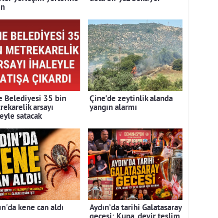
ın
e Belediyesi 35 bin
Çine'de zeytinlik alanda
rekarelik arsayı
yangın alarmı
leyle satacak
ın'da kene can aldı
Aydın’da tarihi Galatasaray
gecesi: Kupa, devir teslim