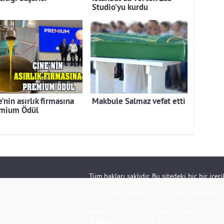
Studio’yu kurdu
’nin asırlık firmasına
Makbule Salmaz vefat etti
mium Ödül
Tüm hakları saklıdır. Bu sitedeki hiç bir içe
EGE DENGE YAYINCILIK TİCARET ANONİM Şİ
Adres:
ŞEVKETİYE MAH.ŞÜKRAN GÜNGÖR S
Telefon:
0 (256) 213 80 33