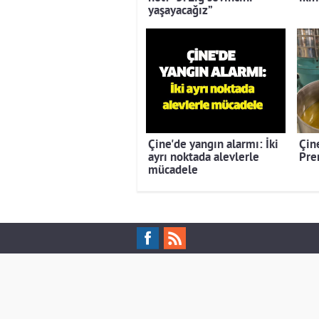
yaşayacağız”
Çine'de yangın alarmı: İki
Çine
ayrı noktada alevlerle
Pre
mücadele