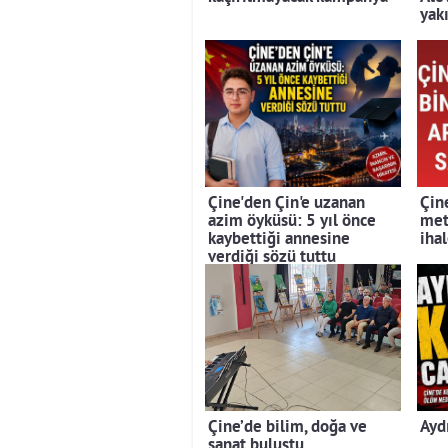
yak
Çine'den Çin'e uzanan
Çin
azim öyküsü: 5 yıl önce
met
kaybettiği annesine
iha
verdiği sözü tuttu
Çine’de bilim, doğa ve
Ayd
sanat buluştu