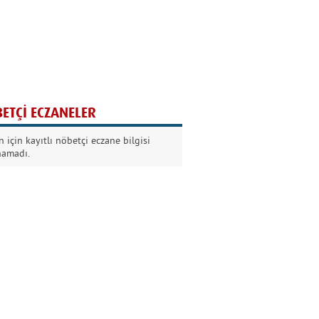
Ağaç yaşken eğilir
Nilüfer Kabalı
ETÇİ ECZANELER
Kurban Bayramında
 için kayıtlı nöbetçi eczane bilgisi
Dikkat!
namadı.
Şermin Örter
90’larda genç olmak
Kazım Aksoy