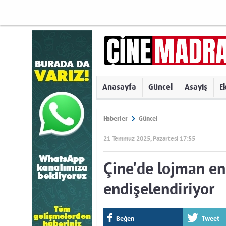
Anasayfa
Güncel
Asayiş
E
Haberler
Güncel
21 Temmuz 2025, Pazartesi 17:55
Çine'de lojman en
endişelendiriyor
Beğen
Tweet