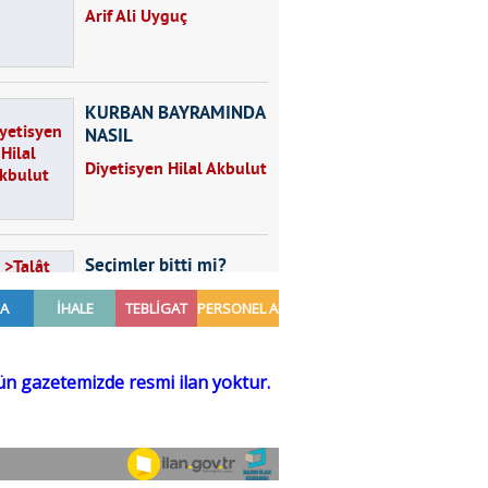
Arif Ali Uyguç
KURBAN BAYRAMINDA
NASIL
BESLENMELİYİZ?
Diyetisyen Hilal Akbulut
Seçimler bitti mi?
Talât Yörük
Hayal kurmak
Sezgin MADRAN