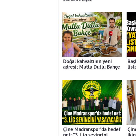
Doğal kahvaltının yeni
Baş
adresi: Mutlu Dutlu Bahçe
lis
Çine Madranspor’da hedef
Çin
net: “3. Lig sevincini
ikin