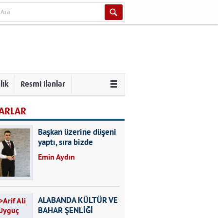
lık
Resmi ilanlar
ARLAR
Başkan üzerine düşeni
yaptı, sıra bizde
Emin Aydın
ALABANDA KÜLTÜR VE
BAHAR ŞENLİĞİ