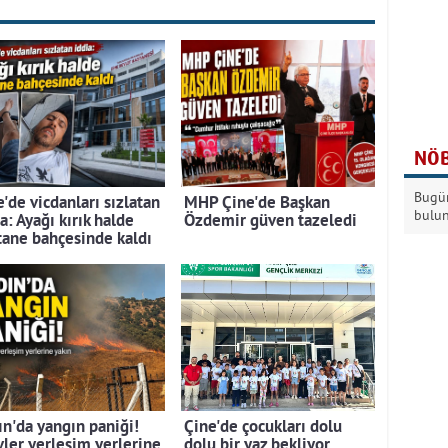
NÖB
Bugün
'de vicdanları sızlatan
MHP Çine'de Başkan
bulu
a: Ayağı kırık halde
Özdemir güven tazeledi
tane bahçesinde kaldı
ın'da yangın paniği!
Çine'de çocukları dolu
vler yerleşim yerlerine
dolu bir yaz bekliyor