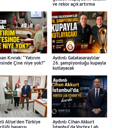
ve rekor açık artırma
kan Kıvrak: “Yatırım
Aydınlı Galatasaraylılar
tesinde Çine niye yok?”
26. şampiyonluğu kupayla
kutlayacak
eli Aliye’den Türkiye
Aydınlı Cihan Akkurt
ciliği başarısı
İstanbul’da Vortex Lab