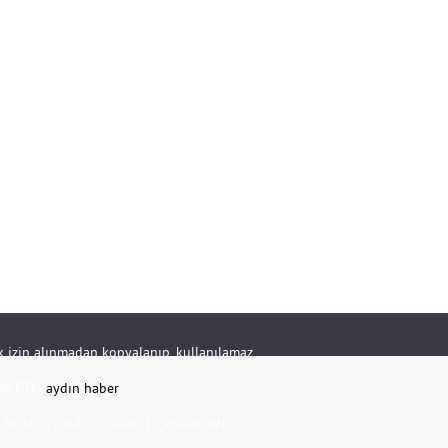
rik izin alınmadan kopyalanıp, kullanılamaz.
RKETİ -
aydın haber
K.NO:20 KAT:1 DAİRE:1 Çine/AYDIN