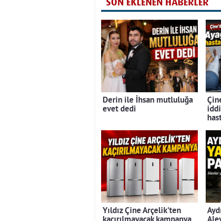
SON EKLENEN HABERLER
Derin ile İhsan mutluluğa
Çine
evet dedi
iddi
has
Yıldız Çine Arçelik'ten
Ayd
kaçırılmayacak kampanya
Ale