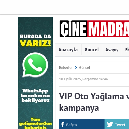
Anasayfa
Güncel
Asayiş
E
Haberler
Güncel
18 Eylül 2025, Perşembe 16:46
VIP Oto Yağlama 
kampanya
Beğen
Tweet