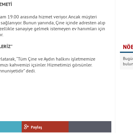
İZMETİ
am 19.00 arasında hizmet veriyor. Ancak müşteri
 sağlanıyor. Bunun yanında, Çine içinde adresten alıp
Özellikle sanayiye gelmek istemeyen ev hanımları için
r.
NÖB
LERİZ"
latarak, “Tüm Çine ve Aydın halkını işletmemize
Bugün
bulu
ımızı kahvemizi içsinler. Hizmetimizi görsünler.
uniyetidir” dedi.
Paylaş