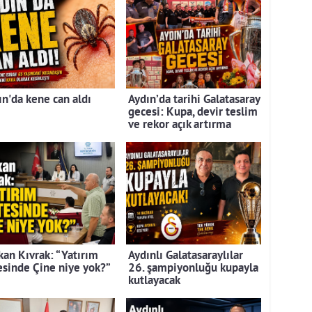
ın'da kene can aldı
Aydın’da tarihi Galatasaray
gecesi: Kupa, devir teslim
ve rekor açık artırma
kan Kıvrak: “Yatırım
Aydınlı Galatasaraylılar
tesinde Çine niye yok?”
26. şampiyonluğu kupayla
kutlayacak