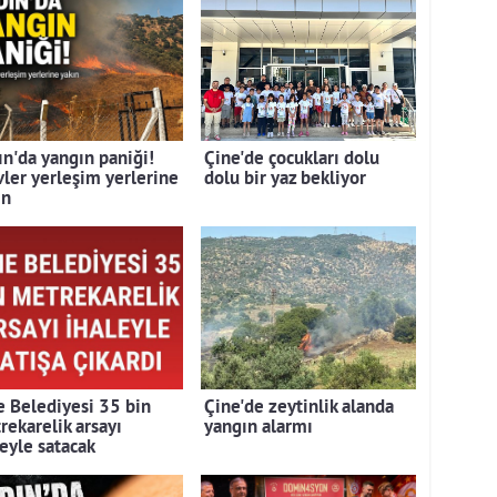
ın'da yangın paniği!
Çine'de çocukları dolu
vler yerleşim yerlerine
dolu bir yaz bekliyor
ın
e Belediyesi 35 bin
Çine'de zeytinlik alanda
rekarelik arsayı
yangın alarmı
leyle satacak