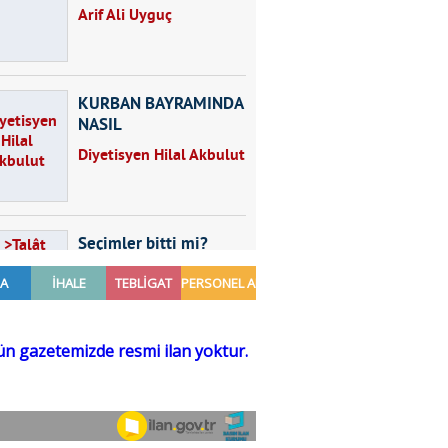
Arif Ali Uyguç
KURBAN BAYRAMINDA
NASIL
BESLENMELİYİZ?
Diyetisyen Hilal Akbulut
Seçimler bitti mi?
Talât Yörük
Hayal kurmak
Sezgin MADRAN