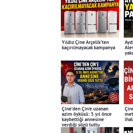
Yıldız Çine Arçelik'ten
Ayd
kaçırılmayacak kampanya
Ale
yak
Çine'den Çin'e uzanan
Çin
azim öyküsü: 5 yıl önce
met
kaybettiği annesine
iha
verdiği sözü tuttu