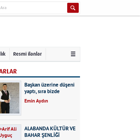
lık
Resmi ilanlar
ARLAR
Başkan üzerine düşeni
yaptı, sıra bizde
Emin Aydın
ALABANDA KÜLTÜR VE
BAHAR ŞENLİĞİ