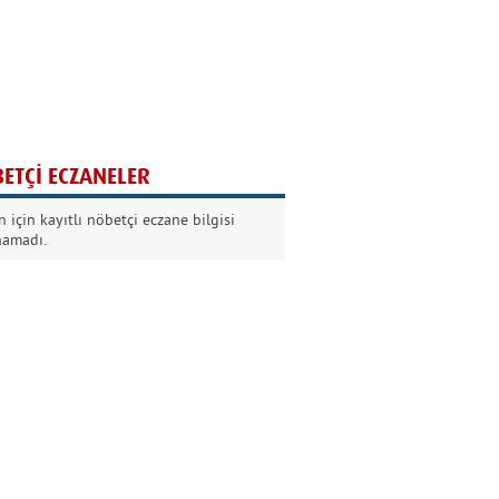
Ağaç yaşken eğilir
Nilüfer Kabalı
ETÇİ ECZANELER
Kurban Bayramında
 için kayıtlı nöbetçi eczane bilgisi
Dikkat!
namadı.
Şermin Örter
90’larda genç olmak
Kazım Aksoy