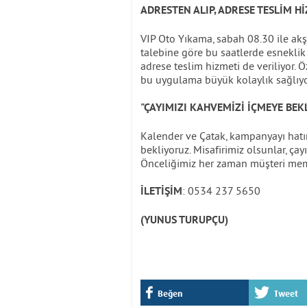
ADRESTEN ALIP, ADRESE TESLİM H
VIP Oto Yıkama, sabah 08.30 ile akş
talebine göre bu saatlerde esneklik
adrese teslim hizmeti de veriliyor. 
bu uygulama büyük kolaylık sağlıyo
"ÇAYIMIZI KAHVEMİZİ İÇMEYE BEK
Kalender ve Çatak, kampanyayı hatır
bekliyoruz. Misafirimiz olsunlar, çay
Önceliğimiz her zaman müşteri memn
: 0534 237 5650
İLETİŞİM
(YUNUS TURUPÇU)
Beğen
Tweet