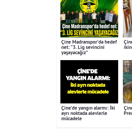
Çine Madranspor’da hedef
Çin
net: “3. Lig sevincini
ikin
yaşayacağız”
Çine'de yangın alarmı: İki
Çine
ayrı noktada alevlerle
Pre
mücadele