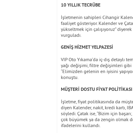
10 YILLIK TECRÜBE
İşletmenin sahipleri Cihangir Kalen
faaliyet gösteriyor. Kalender ve Çat
yükseltmek için çalışıyoruz” diyerek h
vurguladı.
GENİŞ HİZMET YELPAZESİ
VIP Oto Yıkama’da iç-dış detaylı tem
yağı değişimi, filtre değişimleri gib
“Elimizden gelenin en iyisini yapıyor
konuştu.
MÜŞTERİ DOSTU FİYAT POLİTİKASI
İşletme, fiyat politikasında da müşte
diyen Kalender, nakit, kredi kartı, I
söyledi. Çatak ise, “Bizim için başa
çok büyümek ya da zengin olmak deği
ifadelerini kullandı.