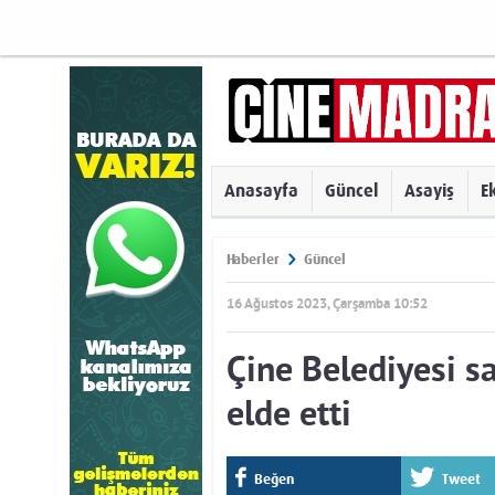
Anasayfa
Güncel
Asayiş
E
Haberler
Güncel
16 Ağustos 2023, Çarşamba 10:52
Çine Belediyesi s
elde etti
Beğen
Tweet