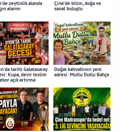
e'de zeytinlik alanda
Çine’de bilim, doğa ve
gın alarmı
sanat buluştu
n’da tarihi Galatasaray
Doğal kahvaltının yeni
esi: Kupa, devir teslim
adresi: Mutlu Dutlu Bahçe
rekor açık artırma