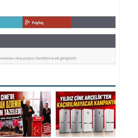
Paylaş
rumları okuyucuların kendilerine ait görüşlerdir.