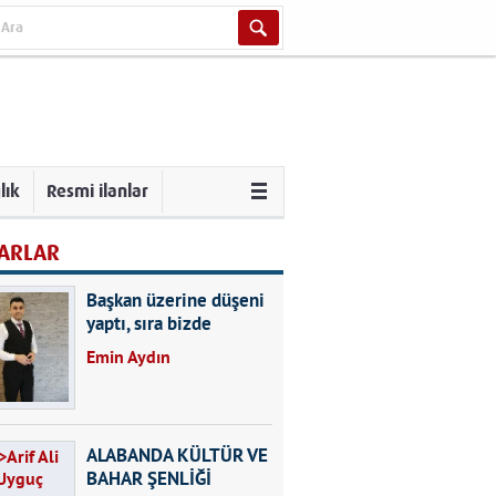
lık
Resmi ilanlar
ARLAR
Başkan üzerine düşeni
yaptı, sıra bizde
Emin Aydın
ALABANDA KÜLTÜR VE
BAHAR ŞENLİĞİ