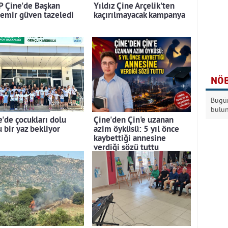
 Çine'de Başkan
Yıldız Çine Arçelik'ten
emir güven tazeledi
kaçırılmayacak kampanya
NÖB
Bugün
bulu
e'de çocukları dolu
Çine'den Çin'e uzanan
 bir yaz bekliyor
azim öyküsü: 5 yıl önce
kaybettiği annesine
verdiği sözü tuttu