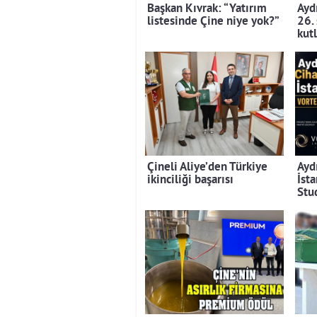
Başkan Kıvrak: “Yatırım
Aydı
listesinde Çine niye yok?”
26.
kut
Çineli Aliye’den Türkiye
Ayd
ikinciliği başarısı
İst
Stu