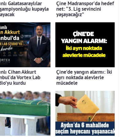
nlı Galatasaraylılar
Çine Madranspor’da hedef
 şampiyonluğu kupayla
net: “3. Lig sevincini
layacak
yaşayacağız”
ınlı Cihan Akkurt
Çine'de yangın alarmı: İki
anbul’da Vortex Lab
ayrı noktada alevlerle
dio’yu kurdu
mücadele