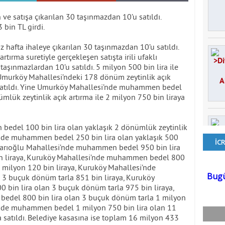
 ve satışa çıkarılan 30 taşınmazdan 10’u satıldı.
 bin TL girdi.
z hafta ihaleye çıkarılan 30 taşınmazdan 10’u satıldı.
ırma suretiyle gerçekleşen satışta irili ufaklı
p taşınmazlardan 10’u satıldı. 5 milyon 500 bin lira ile
urköy Mahallesi’ndeki 178 dönüm zeytinlik açık
a satıldı. Yine Umurköy Mahallesi’nde muhammen bedel
mlük zeytinlik açık artırma ile 2 milyon 750 bin liraya
edel 100 bin lira olan yaklaşık 2 dönümlük zeytinlik
i’nde muhammen bedel 250 bin lira olan yaklaşık 500
, Sarıoğlu Mahallesi’nde muhammen bedel 950 bin lira
in liraya, Kuruköy Mahallesi’nde muhammen bedel 800
 milyon 120 bin liraya, Kuruköy Mahallesi’nde
3 buçuk dönüm tarla 851 bin liraya, Kuruköy
bin lira olan 3 buçuk dönüm tarla 975 bin liraya,
edel 800 bin lira olan 3 buçuk dönüm tarla 1 milyon
i’nde muhammen bedel 1 milyon 750 bin lira olan 11
 satıldı. Belediye kasasına ise toplam 16 milyon 433