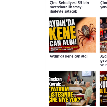
Çine Belediyesi 35 bin
Çin
metrekarelik arsayı
yan
ihaleyle satacak
Aydın'da kene can aldı
Aydı
gec
ve 