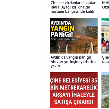
Çine'de vicdanları sızlatan
MHP
iddia: Ayağı kırık halde
Özd
hastane bahçesinde kaldı
Aydın'da yangın paniği!
Çin
Alevler yerleşim yerlerine
dolu
yakın