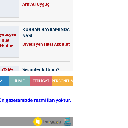
Arif Ali Uyguç
KURBAN BAYRAMINDA
NASIL
BESLENMELİYİZ?
Diyetisyen Hilal Akbulut
Seçimler bitti mi?
Talât Yörük
Hayal kurmak
Sezgin MADRAN