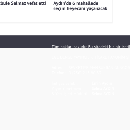
bule Salmaz vefat etti
Aydın’da 6 mahallede
seçim heyecanı yaşanacak
Tüm hakları saklıdır. Bu sitedeki hiç bir içe
EGE DENGE YAYINCILIK TİCARET ANONİM Şİ
Adres:
ŞEVKETİYE MAH.ŞÜKRAN GÜNGÖR S
Telefon:
0 (256) 213 80 33
İmtiyaz Sahibi:
Emin Aydın
Yayın Yönetmeni:
Selma AYDIN
S. Yazı İşleri Müdürü:
Selma AYDIN