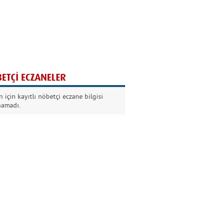
Ağaç yaşken eğilir
Nilüfer Kabalı
ETÇİ ECZANELER
Kurban Bayramında
 için kayıtlı nöbetçi eczane bilgisi
Dikkat!
namadı.
Şermin Örter
90’larda genç olmak
Kazım Aksoy