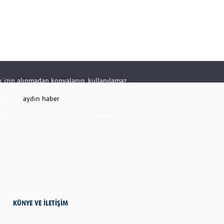
rik izin alınmadan kopyalanıp, kullanılamaz.
RKETİ -
aydın haber
K.NO:20 KAT:1 DAİRE:1 Çine/AYDIN
KÜNYE VE İLETİŞİM