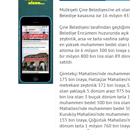
Mülkiyeti Çine Belediyesi’ne ait olan
Belediye kasasına ise 16 milyon 433
Çine Belediyesi tarafından geçtiğimi
Belediye Encümeni huzurunda açık art
zeytinlik, arsa ve tarla vasfına sahi
en yüksek muhammen bedel olan Um
artırma ile 6 milyon 300 bin liray
bir milyon 800 bin lira olan 89 dönü
satıldı.
Çömlekçi Mahallesi’nde muhammen b
175 bin liraya, Hallaçlar Mahalles
metrekare zeytinlik 372 bin liraya
olan yaklaşık 5 dönüm arazi 975 b
bin lira olan 3 buçuk dönüm tarla 1
muhammen bedel 500 bin lira olan 
Mahallesi’nde muhammen bedel 500 
Kuruköy Mahallesi’nde muhammen b
155 bin liraya, Çöğürlük Mahalles
dönüm tarla 1 milyon 760 bin liraya