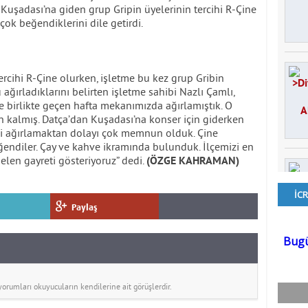
n Kuşadası’na giden grup Gripin üyelerinin tercihi R-Çine
çok beğendiklerini dile getirdi.
ercihi R-Çine olurken, işletme bu kez grup Gribin
 ağırladıklarını belirten işletme sahibi Nazlı Çamlı,
le birlikte geçen hafta mekanımızda ağırlamıştık. O
 kalmış. Datça’dan Kuşadası’na konser için giderken
in’i ağırlamaktan dolayı çok memnun olduk. Çine
ğendiler. Çay ve kahve ikramında bulunduk. İlçemizi en
gelen gayreti gösteriyoruz” dedi.
(ÖZGE KAHRAMAN)
Paylaş
rumları okuyucuların kendilerine ait görüşlerdir.