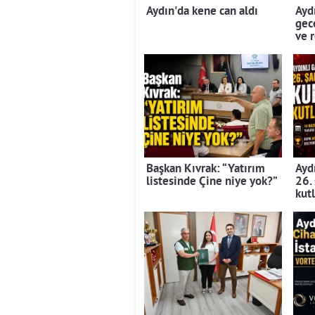
Aydın'da kene can aldı
Aydı
gec
ve 
Başkan Kıvrak: “Yatırım
Aydı
listesinde Çine niye yok?”
26.
kut