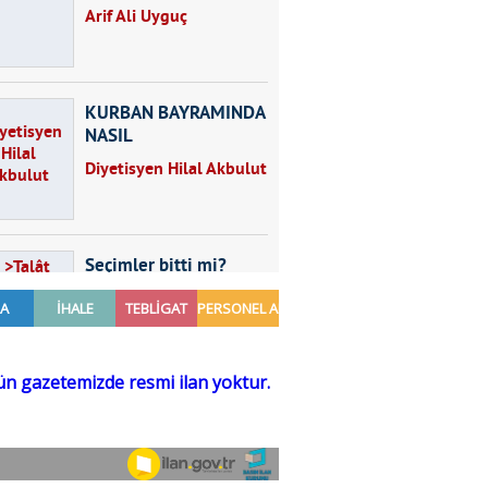
Arif Ali Uyguç
KURBAN BAYRAMINDA
NASIL
BESLENMELİYİZ?
Diyetisyen Hilal Akbulut
Seçimler bitti mi?
Talât Yörük
Hayal kurmak
Sezgin MADRAN