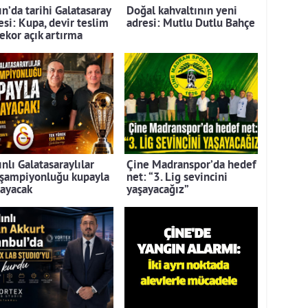
n’da tarihi Galatasaray
Doğal kahvaltının yeni
esi: Kupa, devir teslim
adresi: Mutlu Dutlu Bahçe
rekor açık artırma
nlı Galatasaraylılar
Çine Madranspor’da hedef
 şampiyonluğu kupayla
net: “3. Lig sevincini
layacak
yaşayacağız”