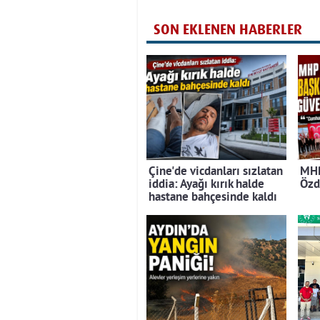
SON EKLENEN HABERLER
Çine'de vicdanları sızlatan
MHP
iddia: Ayağı kırık halde
Özd
hastane bahçesinde kaldı