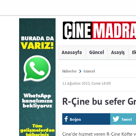
Anasayfa
Güncel
Asayiş
E
Haberler
Güncel
11 Ağustos 2023, Cuma 18:08
R-Çine bu sefer Gr
Beğen
Tweet
Çine’de hizmet veren R-Çine Köfte v