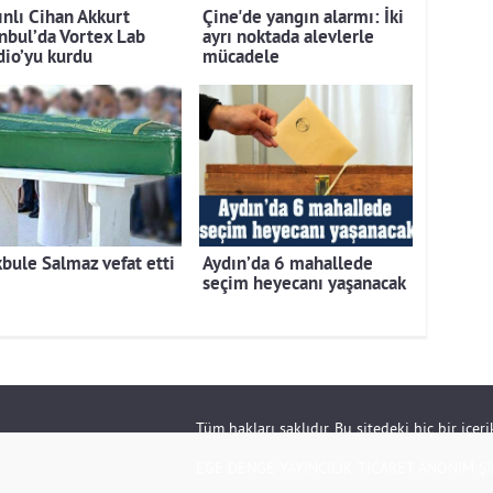
ınlı Cihan Akkurt
Çine'de yangın alarmı: İki
anbul’da Vortex Lab
ayrı noktada alevlerle
dio’yu kurdu
mücadele
bule Salmaz vefat etti
Aydın’da 6 mahallede
seçim heyecanı yaşanacak
Tüm hakları saklıdır. Bu sitedeki hiç bir içe
EGE DENGE YAYINCILIK TİCARET ANONİM Şİ