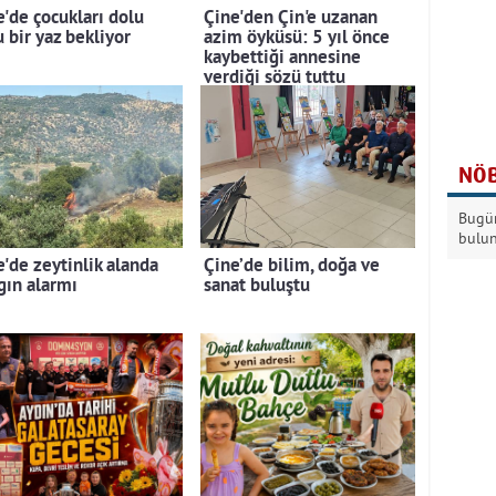
e'de çocukları dolu
Çine'den Çin'e uzanan
 bir yaz bekliyor
azim öyküsü: 5 yıl önce
kaybettiği annesine
verdiği sözü tuttu
NÖB
Bugün
bulu
e'de zeytinlik alanda
Çine’de bilim, doğa ve
gın alarmı
sanat buluştu