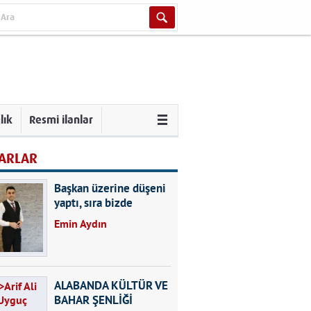
lık
Resmi ilanlar
ARLAR
Başkan üzerine düşeni
yaptı, sıra bizde
Emin Aydın
ALABANDA KÜLTÜR VE
BAHAR ŞENLİĞİ