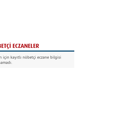
Ağaç yaşken eğilir
Nilüfer Kabalı
ETÇİ ECZANELER
Kurban Bayramında
 için kayıtlı nöbetçi eczane bilgisi
Dikkat!
namadı.
Şermin Örter
90’larda genç olmak
Kazım Aksoy