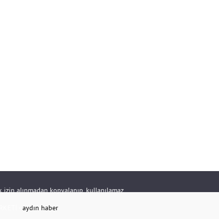
rik izin alınmadan kopyalanıp, kullanılamaz.
RKETİ -
aydın haber