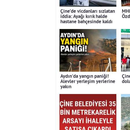
Çine'de vicdanları sızlatan
MHP
iddia: Ayağı kırık halde
Özd
hastane bahçesinde kaldı
Aydın'da yangın paniği!
Çin
Alevler yerleşim yerlerine
dolu
yakın