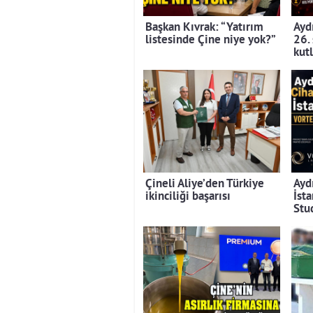
Başkan Kıvrak: “Yatırım
Aydı
listesinde Çine niye yok?”
26.
kut
Çineli Aliye’den Türkiye
Ayd
ikinciliği başarısı
İst
Stu