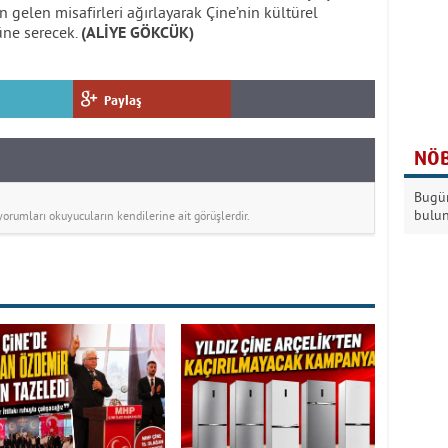
en gelen misafirleri ağırlayarak Çine’nin kültürel
üne serecek.
(ALİYE GÖKCÜK)
Paylaş
NÖB
Bugün
bulu
rumları okuyucuların kendilerine ait görüşlerdir.