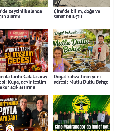
e'de zeytinlik alanda
Çine’de bilim, doğa ve
gın alarmı
sanat buluştu
n’da tarihi Galatasaray
Doğal kahvaltının yeni
esi: Kupa, devir teslim
adresi: Mutlu Dutlu Bahçe
rekor açık artırma