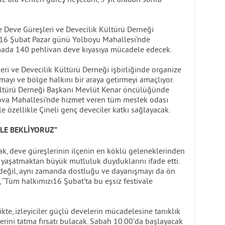
e Deve Güreşleri ve Devecilik Kültürü Derneği
al, 16 Şubat Pazar günü Yolboyu Mahallesi’nde
mada 140 pehlivan deve kıyasıya mücadele edecek.
eri ve Devecilik Kültürü Derneği işbirliğinde organize
tmayı ve bölge halkını bir araya getirmeyi amaçlıyor.
Kültürü Derneği Başkanı Mevlüt Kenar öncülüğünde
ova Mahallesi’nde hizmet veren tüm meslek odası
le özellikle Çineli genç deveciler katkı sağlayacak.
ALE BEKLİYORUZ”
k, deve güreşlerinin ilçenin en köklü geleneklerinden
ü yaşatmaktan büyük mutluluk duyduklarını ifade etti.
 değil, aynı zamanda dostluğu ve dayanışmayı da ön
, “Tüm halkımızı16 Şubat’ta bu eşsiz festivale
kte, izleyiciler güçlü develerin mücadelesine tanıklık
erini tatma fırsatı bulacak. Sabah 10.00’da başlayacak