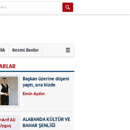
lık
Resmi ilanlar
ARLAR
Başkan üzerine düşeni
yaptı, sıra bizde
Emin Aydın
ALABANDA KÜLTÜR VE
BAHAR ŞENLİĞİ