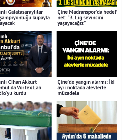
nlı Galatasaraylılar
Çine Madranspor’da hedef
 şampiyonluğu kupayla
net: “3. Lig sevincini
layacak
yaşayacağız”
ınlı Cihan Akkurt
Çine'de yangın alarmı: İki
anbul’da Vortex Lab
ayrı noktada alevlerle
dio’yu kurdu
mücadele