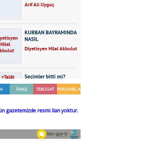
Arif Ali Uyguç
KURBAN BAYRAMINDA
NASIL
BESLENMELİYİZ?
Diyetisyen Hilal Akbulut
Seçimler bitti mi?
Talât Yörük
Hayal kurmak
Sezgin MADRAN