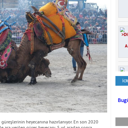
e güreşlerinin heyecanına hazırlanıyor. En son 2020
e ara verilen güreş heyecanı, 5 yıl aradan sonra