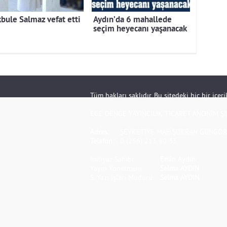
bule Salmaz vefat etti
Aydın’da 6 mahallede
seçim heyecanı yaşanacak
Tüm hakları saklıdır. Bu sitedeki hiç bir içe
EGE DENGE YAYINCILIK TİCARET ANONİM Şİ
Adres:
ŞEVKETİYE MAH.ŞÜKRAN GÜNGÖR S
Telefon:
0 (256) 213 80 33
İmtiyaz Sahibi:
Emin Aydın
Yayın Yönetmeni:
Selma AYDIN
S. Yazı İşleri Müdürü:
Selma AYDIN