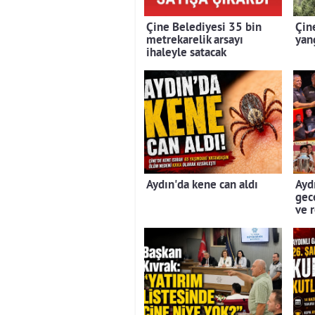
Çine Belediyesi 35 bin
Çin
metrekarelik arsayı
yan
ihaleyle satacak
Aydın'da kene can aldı
Aydı
gec
ve 