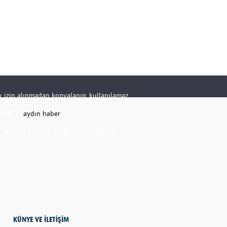
rik izin alınmadan kopyalanıp, kullanılamaz.
RKETİ -
aydın haber
K.NO:20 KAT:1 DAİRE:1 Çine/AYDIN
KÜNYE VE İLETİŞİM