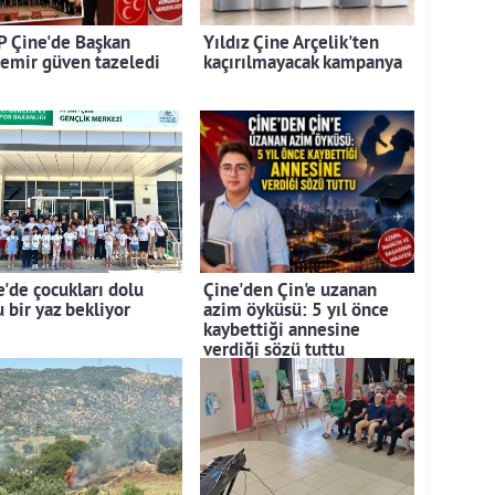
 Çine'de Başkan
Yıldız Çine Arçelik'ten
emir güven tazeledi
kaçırılmayacak kampanya
e'de çocukları dolu
Çine'den Çin'e uzanan
 bir yaz bekliyor
azim öyküsü: 5 yıl önce
kaybettiği annesine
verdiği sözü tuttu