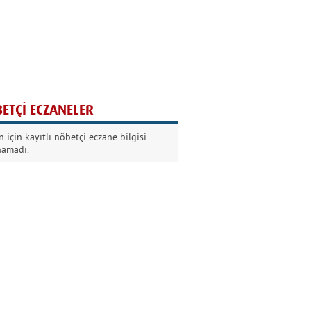
Ağaç yaşken eğilir
Nilüfer Kabalı
ETÇİ ECZANELER
Kurban Bayramında
 için kayıtlı nöbetçi eczane bilgisi
Dikkat!
namadı.
Şermin Örter
90’larda genç olmak
Kazım Aksoy