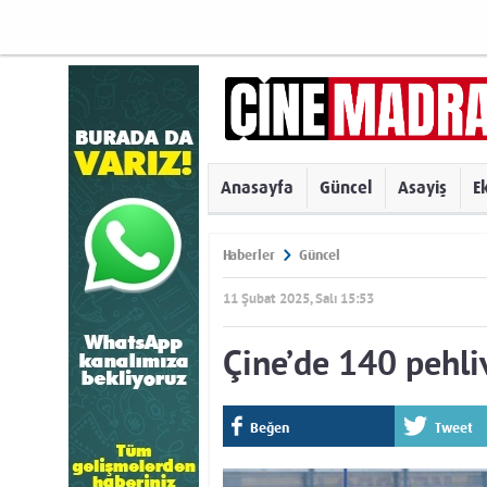
Anasayfa
Güncel
Asayiş
E
Haberler
Güncel
11 Şubat 2025, Salı 15:53
Çine’de 140 pehli
Beğen
Tweet