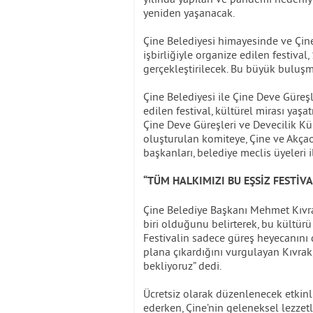
yeniden yaşanacak.
Çine Belediyesi himayesinde ve Çin
işbirliğiyle organize edilen festiv
gerçekleştirilecek. Bu büyük buluş
Çine Belediyesi ile Çine Deve Güreşl
edilen festival, kültürel mirası yaşa
Çine Deve Güreşleri ve Devecilik 
oluşturulan komiteye, Çine ve Akça
başkanları, belediye meclis üyeleri i
“TÜM HALKIMIZI BU EŞSİZ FESTİV
Çine Belediye Başkanı Mehmet Kıvra
biri olduğunu belirterek, bu kültür
Festivalin sadece güreş heyecanını
plana çıkardığını vurgulayan Kıvrak
bekliyoruz” dedi.
Ücretsiz olarak düzenlenecek etkinli
ederken, Çine’nin geleneksel lezzetl