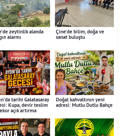
e'de zeytinlik alanda
Çine’de bilim, doğa ve
gın alarmı
sanat buluştu
n’da tarihi Galatasaray
Doğal kahvaltının yeni
esi: Kupa, devir teslim
adresi: Mutlu Dutlu Bahçe
rekor açık artırma