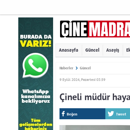
Anasayfa
Güncel
Asayiş
E
Haberler
Güncel
9 Eylül 2024, Pazartesi 03:59
Çineli müdür haya
Beğen
Tweet