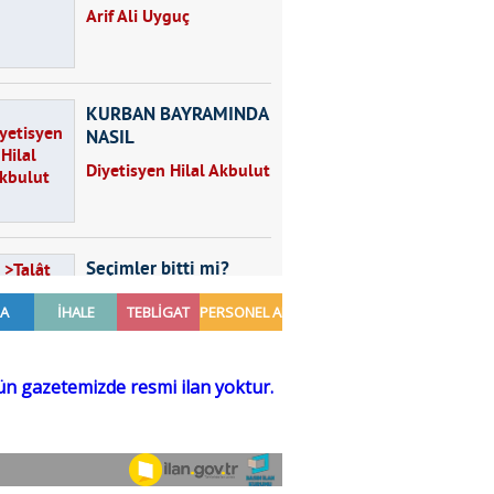
Arif Ali Uyguç
KURBAN BAYRAMINDA
NASIL
BESLENMELİYİZ?
Diyetisyen Hilal Akbulut
Seçimler bitti mi?
Talât Yörük
Hayal kurmak
Sezgin MADRAN