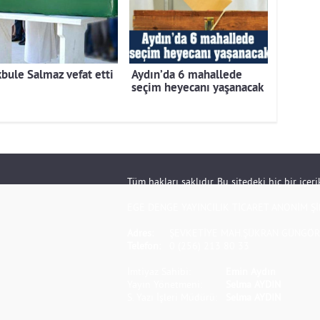
bule Salmaz vefat etti
Aydın’da 6 mahallede
seçim heyecanı yaşanacak
Tüm hakları saklıdır. Bu sitedeki hiç bir içe
EGE DENGE YAYINCILIK TİCARET ANONİM Şİ
Adres:
ŞEVKETİYE MAH.ŞÜKRAN GÜNGÖR S
Telefon:
0 (256) 213 80 33
İmtiyaz Sahibi:
Emin Aydın
Yayın Yönetmeni:
Selma AYDIN
S. Yazı İşleri Müdürü:
Selma AYDIN