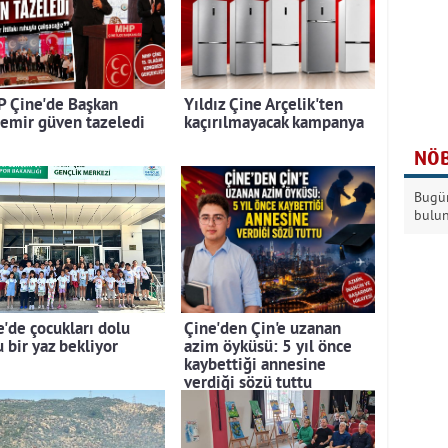
 Çine'de Başkan
Yıldız Çine Arçelik'ten
emir güven tazeledi
kaçırılmayacak kampanya
NÖB
Bugün
bulu
e'de çocukları dolu
Çine'den Çin'e uzanan
 bir yaz bekliyor
azim öyküsü: 5 yıl önce
kaybettiği annesine
verdiği sözü tuttu