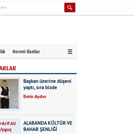
lık
Resmi ilanlar
ARLAR
Başkan üzerine düşeni
yaptı, sıra bizde
Emin Aydın
ALABANDA KÜLTÜR VE
BAHAR ŞENLİĞİ