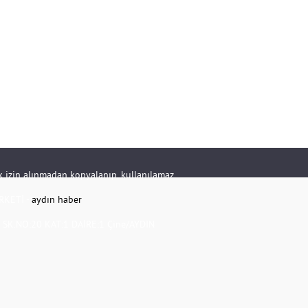
rik izin alınmadan kopyalanıp, kullanılamaz.
RKETİ -
aydın haber
K.NO:20 KAT:1 DAİRE:1 Çine/AYDIN