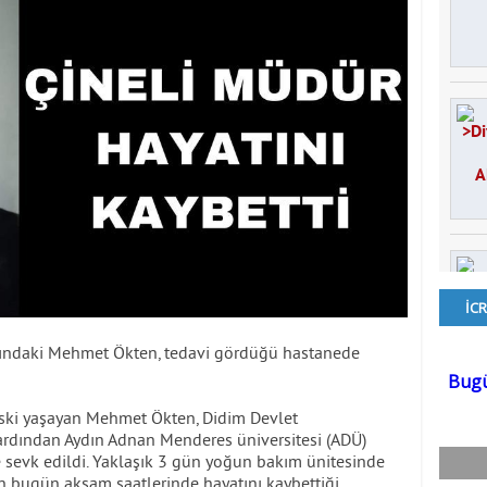
aşındaki Mehmet Ökten, tedavi gördüğü hastanede
iski yaşayan Mehmet Ökten, Didim Devlet
ardından Aydın Adnan Menderes üniversitesi (ADÜ)
sevk edildi. Yaklaşık 3 gün yoğun bakım ünitesinde
n bugün akşam saatlerinde hayatını kaybettiği