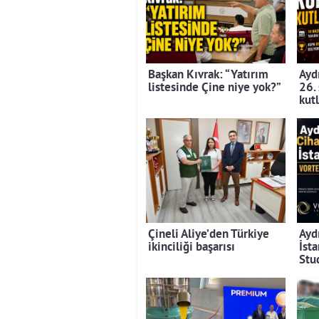
Başkan Kıvrak: “Yatırım
Aydı
listesinde Çine niye yok?”
26.
kut
Çineli Aliye’den Türkiye
Ayd
ikinciliği başarısı
İst
Stu