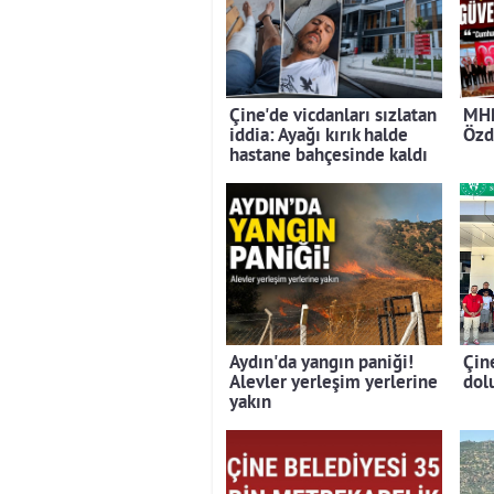
Çine'de vicdanları sızlatan
MHP
iddia: Ayağı kırık halde
Özd
hastane bahçesinde kaldı
Aydın'da yangın paniği!
Çin
Alevler yerleşim yerlerine
dolu
yakın