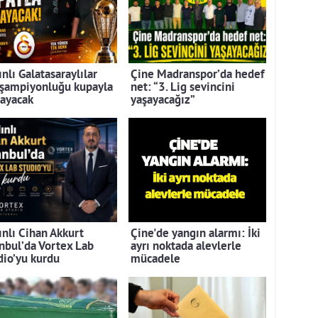
nlı Galatasaraylılar
Çine Madranspor’da hedef
 şampiyonluğu kupayla
net: “3. Lig sevincini
layacak
yaşayacağız”
ınlı Cihan Akkurt
Çine'de yangın alarmı: İki
anbul’da Vortex Lab
ayrı noktada alevlerle
dio’yu kurdu
mücadele