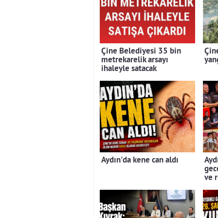
Çine Belediyesi 35 bin
Çin
metrekarelik arsayı
yan
ihaleyle satacak
Aydın'da kene can aldı
Aydı
gec
ve 