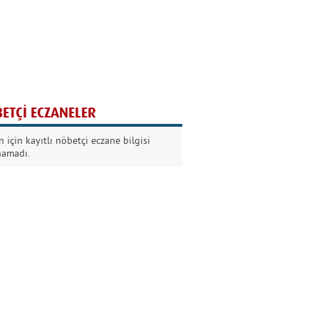
Ağaç yaşken eğilir
Nilüfer Kabalı
ETÇİ ECZANELER
Kurban Bayramında
 için kayıtlı nöbetçi eczane bilgisi
Dikkat!
namadı.
Şermin Örter
90’larda genç olmak
Kazım Aksoy