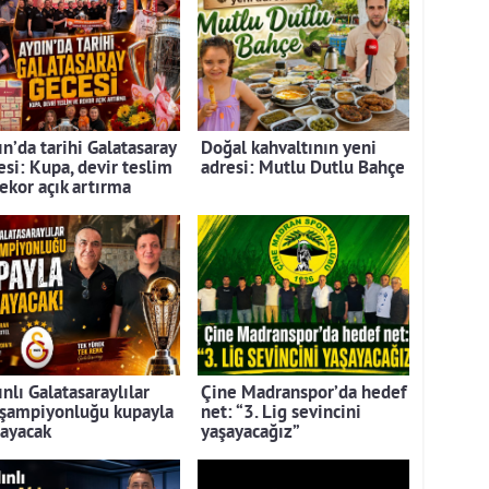
n’da tarihi Galatasaray
Doğal kahvaltının yeni
esi: Kupa, devir teslim
adresi: Mutlu Dutlu Bahçe
rekor açık artırma
nlı Galatasaraylılar
Çine Madranspor’da hedef
 şampiyonluğu kupayla
net: “3. Lig sevincini
layacak
yaşayacağız”