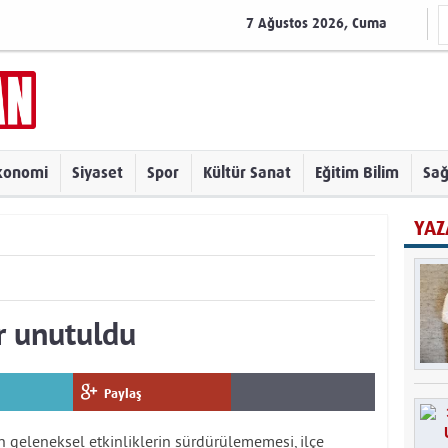
7 Ağustos 2026, Cuma
konomi
Siyaset
Spor
Kültür Sanat
Eğitim Bilim
Sağ
YAZ
r unutuldu
Paylaş
n geleneksel etkinliklerin sürdürülememesi, ilçe