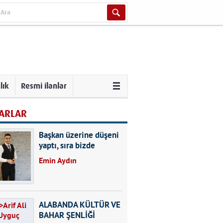
lık
Resmi ilanlar
ARLAR
Başkan üzerine düşeni
yaptı, sıra bizde
Emin Aydın
ALABANDA KÜLTÜR VE
BAHAR ŞENLİĞİ