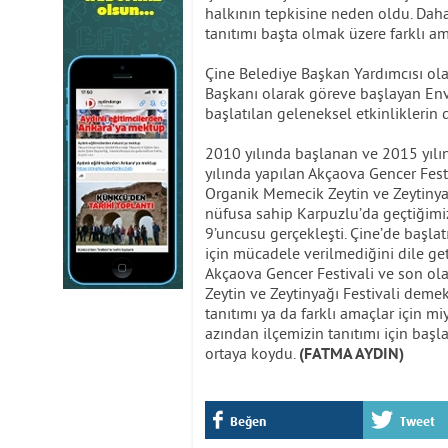
halkının tepkisine neden oldu. Daha ö
tanıtımı başta olmak üzere farklı ama
Çine Belediye Başkan Yardımcısı ola
Başkanı olarak göreve başlayan Enve
başlatılan geleneksel etkinliklerin
2010 yılında başlanan ve 2015 yılın
yılında yapılan Akçaova Gencer Fest
Organik Memecik Zeytin ve Zeytinyağı
nüfusa sahip Karpuzlu’da geçtiğimiz
9’uncusu gerçekleşti. Çine’de başlatı
için mücadele verilmediğini dile ge
Akçaova Gencer Festivali ve son ola
Zeytin ve Zeytinyağı Festivali demek
tanıtımı ya da farklı amaçlar için m
azından ilçemizin tanıtımı için başla
ortaya koydu.
(FATMA AYDIN)
Beğen
Tweet