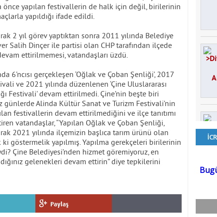
nce yapılan festivallerin de halk için değil, birilerinin
çlarla yapıldığı ifade edildi.
rak 2 yıl görev yaptıktan sonra 2011 yılında Belediye
r Salih Dinçer ile partisi olan CHP tarafından ilçede
 devam ettirilmemesi, vatandaşları üzdü.
da 6’ncısı gerçekleşen ‘Oğlak ve Çoban Şenliği’, 2017
ivali ve 2021 yılında düzenlenen ‘Çine Uluslararası
 Festivali' devam ettirilmedi. Çine’nin beşte biri
 günlerde Alinda Kültür Sanat ve Turizm Festivali’nin
lan festivallerin devam ettirilmediğini ve ilçe tanıtımı
tiren vatandaşlar, “Yapılan Oğlak ve Çoban Şenliği,
rak 2021 yılında ilçemizin başlıca tarım ürünü olan
 ki göstermelik yapılmış. Yapılma gerekçeleri birilerinin
iydi? Çine Belediyesi’nden hizmet göremiyoruz, en
dığınız gelenekleri devam ettirin” diye tepkilerini
Paylaş