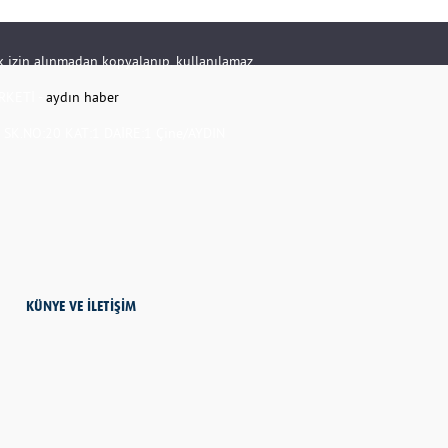
rik izin alınmadan kopyalanıp, kullanılamaz.
RKETİ -
aydın haber
K.NO:20 KAT:1 DAİRE:1 Çine/AYDIN
KÜNYE VE İLETİŞİM