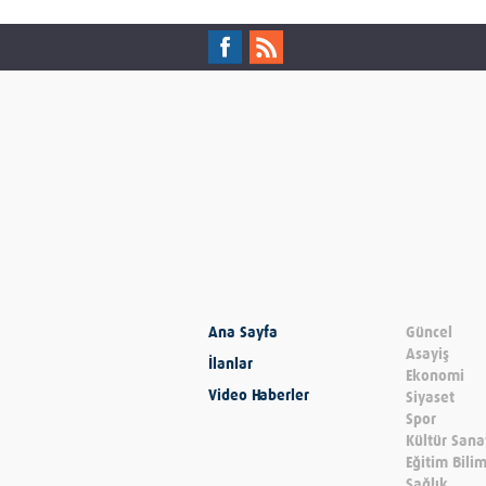
Ana Sayfa
Güncel
Asayiş
İlanlar
Ekonomi
Video Haberler
Siyaset
Spor
Kültür Sana
Eğitim Bili
Sağlık