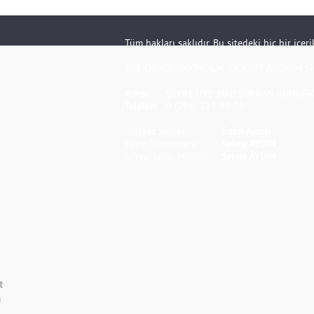
Tüm hakları saklıdır. Bu sitedeki hiç bir içe
EGE DENGE YAYINCILIK TİCARET ANONİM Şİ
Adres:
ŞEVKETİYE MAH.ŞÜKRAN GÜNGÖR S
Telefon:
0 (256) 213 80 33
İmtiyaz Sahibi:
Emin Aydın
Yayın Yönetmeni:
Selma AYDIN
S. Yazı İşleri Müdürü:
Selma AYDIN
t
m