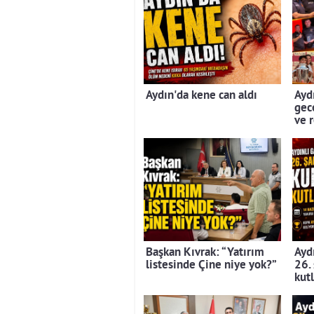
Aydın'da kene can aldı
Aydı
gec
ve 
Başkan Kıvrak: “Yatırım
Aydı
listesinde Çine niye yok?”
26.
kut