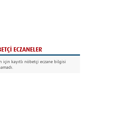
Ağaç yaşken eğilir
Nilüfer Kabalı
ETÇİ ECZANELER
Kurban Bayramında
 için kayıtlı nöbetçi eczane bilgisi
Dikkat!
namadı.
Şermin Örter
90’larda genç olmak
Kazım Aksoy