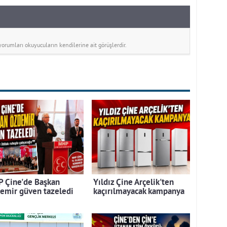
rumları okuyucuların kendilerine ait görüşlerdir.
 Çine'de Başkan
Yıldız Çine Arçelik'ten
emir güven tazeledi
kaçırılmayacak kampanya