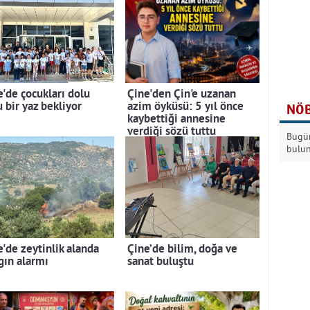
e'de çocukları dolu
Çine'den Çin'e uzanan
 bir yaz bekliyor
azim öyküsü: 5 yıl önce
NÖB
kaybettiği annesine
verdiği sözü tuttu
Bugün
bulu
e'de zeytinlik alanda
Çine’de bilim, doğa ve
gın alarmı
sanat buluştu