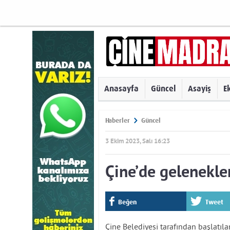
Anasayfa
Güncel
Asayiş
E
Haberler
Güncel
3 Ekim 2023, Salı 16:23
Çine’de gelenekle
Beğen
Tweet
Çine Belediyesi tarafından başlatıla