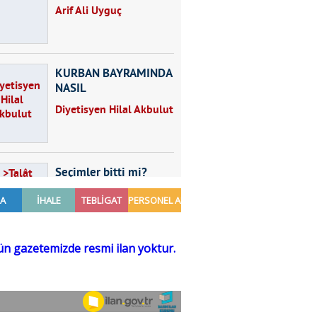
Arif Ali Uyguç
KURBAN BAYRAMINDA
NASIL
BESLENMELİYİZ?
Diyetisyen Hilal Akbulut
Seçimler bitti mi?
Talât Yörük
Hayal kurmak
Sezgin MADRAN