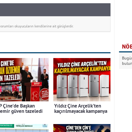
rumları okuyucuların kendilerine ait görüşlerdir.
NÖB
Bugün
bulu
 Çine'de Başkan
Yıldız Çine Arçelik'ten
emir güven tazeledi
kaçırılmayacak kampanya