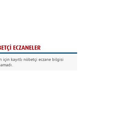
Ağaç yaşken eğilir
Nilüfer Kabalı
ETÇİ ECZANELER
Kurban Bayramında
 için kayıtlı nöbetçi eczane bilgisi
Dikkat!
namadı.
Şermin Örter
90’larda genç olmak
Kazım Aksoy