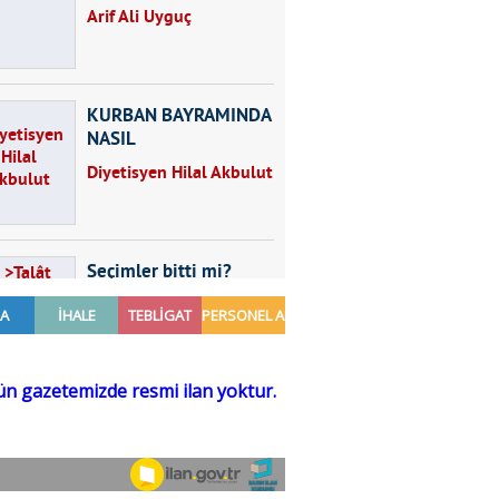
Arif Ali Uyguç
KURBAN BAYRAMINDA
NASIL
BESLENMELİYİZ?
Diyetisyen Hilal Akbulut
Seçimler bitti mi?
Talât Yörük
Hayal kurmak
Sezgin MADRAN