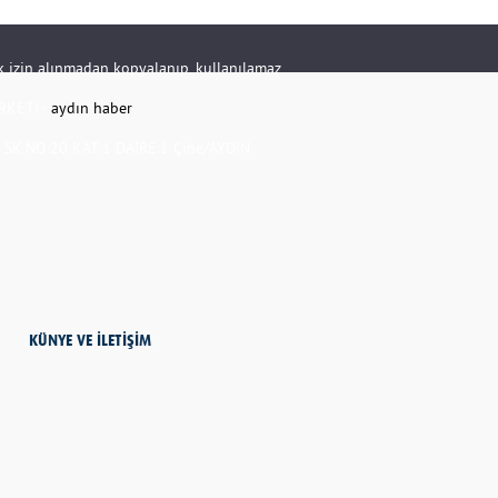
rik izin alınmadan kopyalanıp, kullanılamaz.
RKETİ -
aydın haber
K.NO:20 KAT:1 DAİRE:1 Çine/AYDIN
KÜNYE VE İLETİŞİM