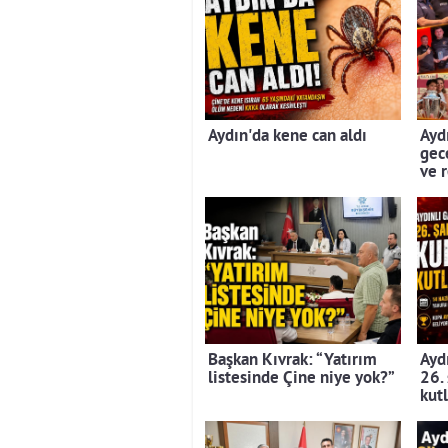
Aydın'da kene can aldı
Aydı
gec
ve 
Başkan Kıvrak: “Yatırım
Aydı
listesinde Çine niye yok?”
26.
kut