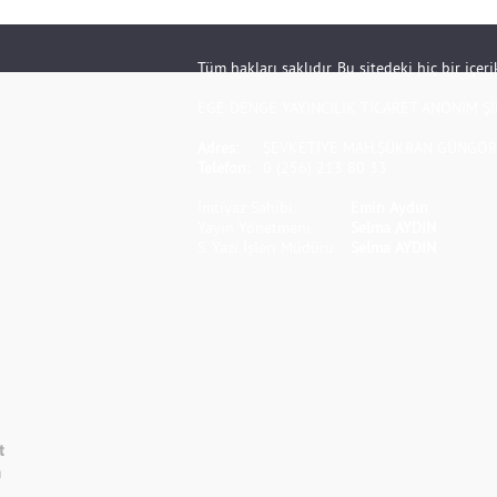
Tüm hakları saklıdır. Bu sitedeki hiç bir içe
EGE DENGE YAYINCILIK TİCARET ANONİM Şİ
Adres:
ŞEVKETİYE MAH.ŞÜKRAN GÜNGÖR S
Telefon:
0 (256) 213 80 33
İmtiyaz Sahibi:
Emin Aydın
Yayın Yönetmeni:
Selma AYDIN
S. Yazı İşleri Müdürü:
Selma AYDIN
t
m