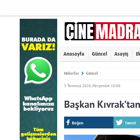
Anasayfa
Güncel
Asayiş
E
Haberler
Güncel
3 Temmuz 2025, Perşembe 10:08
Başkan Kıvrak’tan
Beğen
Tweet