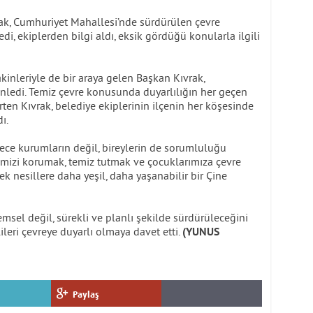
ak, Cumhuriyet Mahallesi’nde sürdürülen çevre
edi, ekiplerden bilgi aldı, eksik gördüğü konularla ilgili
inleriyle de bir araya gelen Başkan Kıvrak,
dinledi. Temiz çevre konusunda duyarlılığın her geçen
en Kıvrak, belediye ekiplerinin ilçenin her köşesinde
ı.
dece kurumların değil, bireylerin de sorumluluğu
emizi korumak, temiz tutmak ve çocuklarımıza çevre
ek nesillere daha yeşil, daha yaşanabilir bir Çine
msel değil, sürekli ve planlı şekilde sürdürüleceğini
leri çevreye duyarlı olmaya davet etti.
(YUNUS
Paylaş