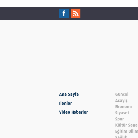
Ana Sayfa
Güncel
Asayiş
İlanlar
Ekonomi
Video Haberler
Siyaset
Spor
Kültür Sana
Eğitim Bili
Sağlık