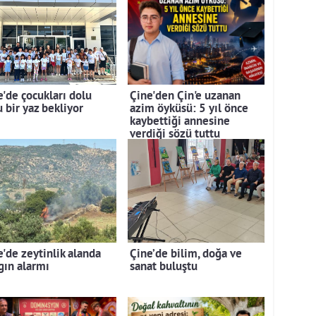
e'de çocukları dolu
Çine'den Çin'e uzanan
 bir yaz bekliyor
azim öyküsü: 5 yıl önce
kaybettiği annesine
verdiği sözü tuttu
e'de zeytinlik alanda
Çine’de bilim, doğa ve
gın alarmı
sanat buluştu