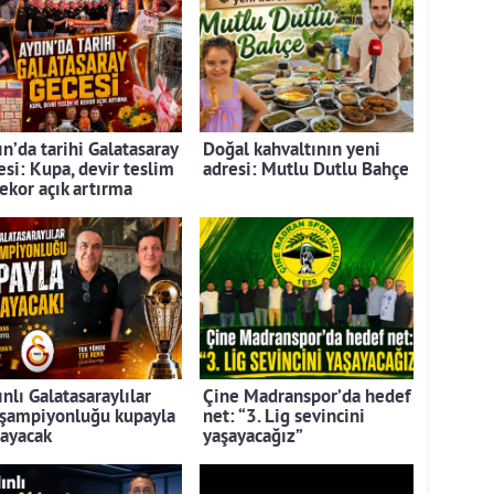
n’da tarihi Galatasaray
Doğal kahvaltının yeni
esi: Kupa, devir teslim
adresi: Mutlu Dutlu Bahçe
rekor açık artırma
nlı Galatasaraylılar
Çine Madranspor’da hedef
 şampiyonluğu kupayla
net: “3. Lig sevincini
layacak
yaşayacağız”