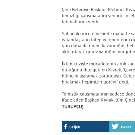
Çine Belediye Başkanı Mehmet Kıvr
temizliği çalışmalarını yerinde incel
talimatlarını verdi.
Sahadaki incelemesinde mahalle sak
vatandaşların talep ve önerilerini 
gün daha da önem kazandığını belirt
aktif olarak görev yaptığını vurgulad
İklim kriziyle mücadelenin artık sa
olduğunu dile getiren Kıvrak, “Çevr
bilincini aşılamak zorundayız. Gelec
bırakmak hepimizin görevi,” dedi.
Temizlik çalışmalarının sadece döne
ifade eden Başkan Kıvrak, tüm Çineli
TURUPÇU)
Beğen
Tweet