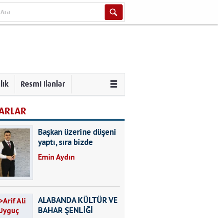
lık
Resmi ilanlar
ARLAR
Başkan üzerine düşeni
yaptı, sıra bizde
Emin Aydın
ALABANDA KÜLTÜR VE
BAHAR ŞENLİĞİ