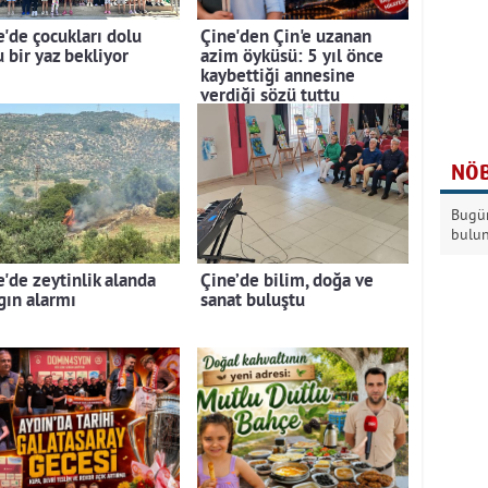
e'de çocukları dolu
Çine'den Çin'e uzanan
 bir yaz bekliyor
azim öyküsü: 5 yıl önce
kaybettiği annesine
verdiği sözü tuttu
NÖB
Bugün
bulu
e'de zeytinlik alanda
Çine’de bilim, doğa ve
gın alarmı
sanat buluştu