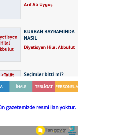
Arif Ali Uyguç
KURBAN BAYRAMINDA
NASIL
BESLENMELİYİZ?
Diyetisyen Hilal Akbulut
Seçimler bitti mi?
Talât Yörük
Hayal kurmak
Sezgin MADRAN