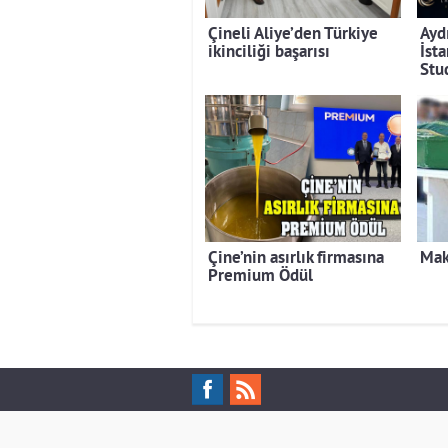
Çineli Aliye’den Türkiye
Ayd
ikinciliği başarısı
İst
Stu
Çine’nin asırlık firmasına
Mak
Premium Ödül