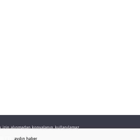
rik izin alınmadan kopyalanıp, kullanılamaz.
RKETİ -
aydın haber