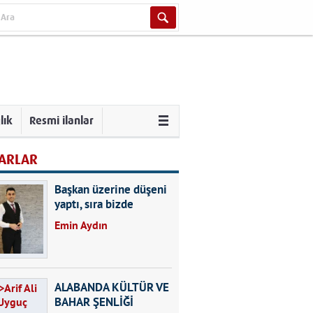
lık
Resmi ilanlar
ARLAR
Başkan üzerine düşeni
yaptı, sıra bizde
Emin Aydın
ALABANDA KÜLTÜR VE
BAHAR ŞENLİĞİ