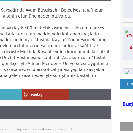
 Kavşağı’nda Aydın Büyükşehir Belediyesi tarafından
ir ailenin ölümüne neden oluyordu.
n yaklaşık 500 metrelik kısmı mıcır dökümü öncesi
ırına kadar dökülen madde, yolu kullanan araçlarla
 madde nedeniyle Mustafa Kaya (41) idaresindeki araç
dekilerin bilgi vermesi üzerine bölgeye sağlık ve
a nedeniyle Mustafa Kaya ile yolcu konumundaki Gülşah
ne Devlet Hastanesine kaldırıldı. Araç sürücüsü Mustafa
u gerekçesiyle Adnan Menderes Üniversitesi Uygulama
i. Kazaya neden olan yol çalışması yapılan kavşakta
ana gelen kaza nedeniyle soruşturma başlatıldı.
Paylaş
rumları okuyucuların kendilerine ait görüşlerdir.