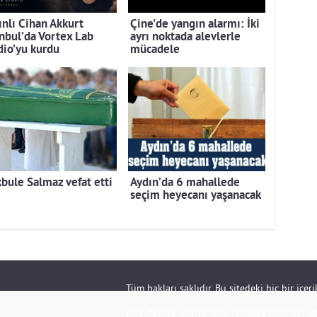
ınlı Cihan Akkurt
Çine'de yangın alarmı: İki
anbul’da Vortex Lab
ayrı noktada alevlerle
dio’yu kurdu
mücadele
bule Salmaz vefat etti
Aydın’da 6 mahallede
seçim heyecanı yaşanacak
Tüm hakları saklıdır. Bu sitedeki hiç bir içe
EGE DENGE YAYINCILIK TİCARET ANONİM Şİ