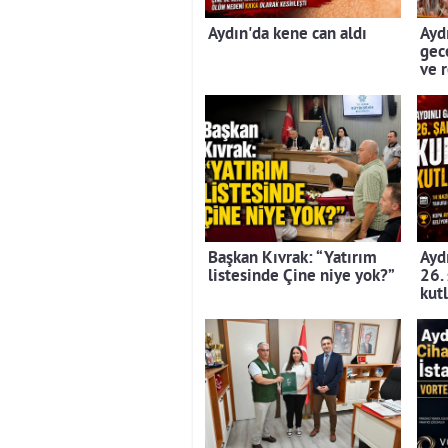
Aydın'da kene can aldı
Aydı
gec
ve 
Başkan Kıvrak: “Yatırım
Aydı
listesinde Çine niye yok?”
26.
kut