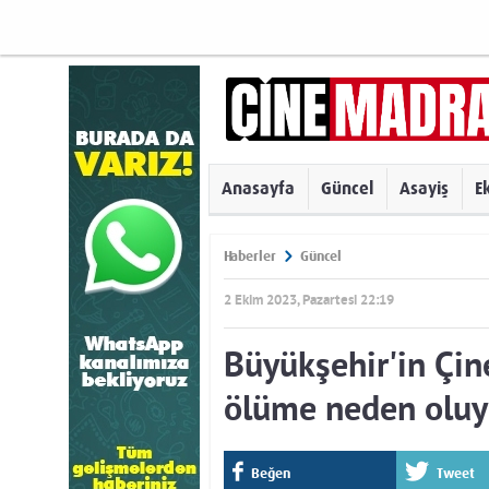
Anasayfa
Güncel
Asayiş
E
Haberler
Güncel
2 Ekim 2023, Pazartesi 22:19
Büyükşehir'in Çin
ölüme neden olu
Beğen
Tweet