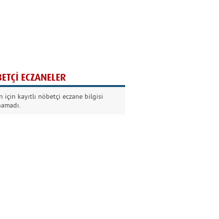
Ağaç yaşken eğilir
Nilüfer Kabalı
ETÇİ ECZANELER
Kurban Bayramında
 için kayıtlı nöbetçi eczane bilgisi
Dikkat!
namadı.
Şermin Örter
90’larda genç olmak
Kazım Aksoy