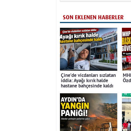
SON EKLENEN HABERLER
Çine'de vicdanları sızlatan
MHP
iddia: Ayağı kırık halde
Özd
hastane bahçesinde kaldı