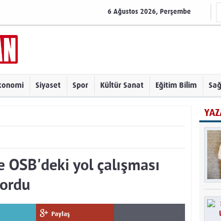
6 Ağustos 2026, Perşembe
konomi
Siyaset
Spor
Kültür Sanat
Eğitim Bilim
Sağ
YAZ
e OSB'deki yol çalışması
yordu
Paylaş