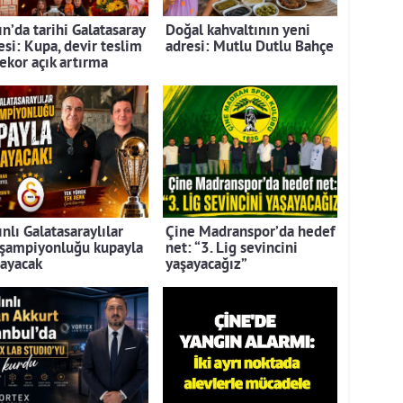
n’da tarihi Galatasaray
Doğal kahvaltının yeni
esi: Kupa, devir teslim
adresi: Mutlu Dutlu Bahçe
rekor açık artırma
nlı Galatasaraylılar
Çine Madranspor’da hedef
 şampiyonluğu kupayla
net: “3. Lig sevincini
layacak
yaşayacağız”