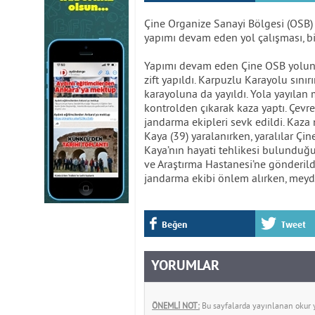
Çine Organize Sanayi Bölgesi (OSB)
yapımı devam eden yol çalışması, b
Yapımı devam eden Çine OSB yolunu
zift yapıldı. Karpuzlu Karayolu sın
karayoluna da yayıldı. Yola yayılan
kontrolden çıkarak kaza yaptı. Çevre
jandarma ekipleri sevk edildi. Kaz
Kaya (39) yaralanırken, yaralılar Çi
Kaya’nın hayati tehlikesi bulunduğ
ve Araştırma Hastanesi’ne gönderild
jandarma ekibi önlem alırken, meyd
Beğen
Tweet
YORUMLAR
ÖNEMLİ NOT:
Bu sayfalarda yayınlanan okur yo