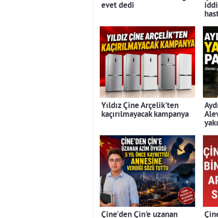
evet dedi
iddi
has
Yıldız Çine Arçelik'ten
Ayd
kaçırılmayacak kampanya
Ale
yak
Çine'den Çin'e uzanan
Çin