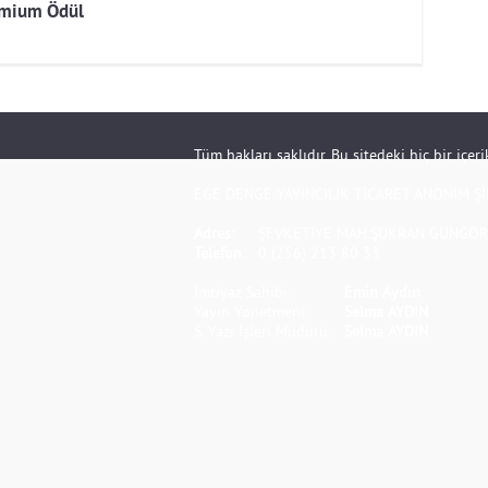
mium Ödül
Tüm hakları saklıdır. Bu sitedeki hiç bir içe
EGE DENGE YAYINCILIK TİCARET ANONİM Şİ
Adres:
ŞEVKETİYE MAH.ŞÜKRAN GÜNGÖR S
Telefon:
0 (256) 213 80 33
İmtiyaz Sahibi:
Emin Aydın
Yayın Yönetmeni:
Selma AYDIN
S. Yazı İşleri Müdürü:
Selma AYDIN