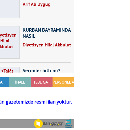
Arif Ali Uyguç
KURBAN BAYRAMINDA
NASIL
BESLENMELİYİZ?
Diyetisyen Hilal Akbulut
Seçimler bitti mi?
Talât Yörük
Hayal kurmak
Sezgin MADRAN