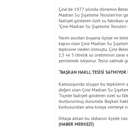
Çine’de 1977 yılında dönemin Beled
Madran Su Şişeleme Tesisleri’nin g
faaliyet gösteren özel su fabrikası y
“Çine Madran Su Şişeleme Tesisleri 
Yarım asırdan buyana ilçeye ve bele
kapısı olan Çine Madran Su Şişeleme
tepkisine neden olmuştu. Çine Bele
1,5 ve 5 litrelik su üretiminin zarar
yenilemek istiyoruz. Tesisi satmak g
“BAŞKAN HAKLI, TESİSİ SATMIY
Kamuoyunda oluşan bu tepkilerin ard
değeri olan Çine Madran Su Şişeleme
“İlçede faaliyet gösteren özel su fa
durdurulmuş durumda. Başkan haklı
korkusundan ama kiraya vermeye ni
Ortaya atılan bu iddianın ilçede nas
(HABER MERKEZİ)