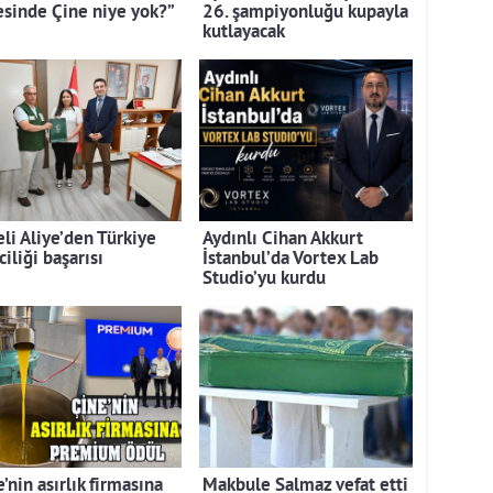
tesinde Çine niye yok?”
26. şampiyonluğu kupayla
kutlayacak
eli Aliye’den Türkiye
Aydınlı Cihan Akkurt
ciliği başarısı
İstanbul’da Vortex Lab
Studio’yu kurdu
’nin asırlık firmasına
Makbule Salmaz vefat etti