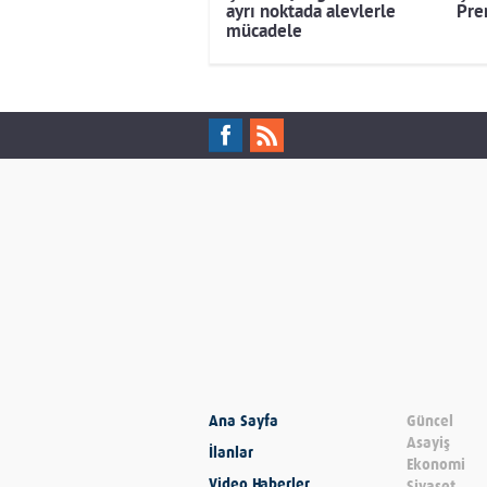
ayrı noktada alevlerle
Pre
mücadele
Ana Sayfa
Güncel
Asayiş
İlanlar
Ekonomi
Video Haberler
Siyaset