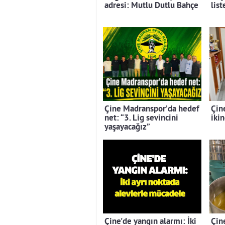
adresi: Mutlu Dutlu Bahçe
lis
Çine Madranspor’da hedef
Çin
net: “3. Lig sevincini
ikin
yaşayacağız”
Çine'de yangın alarmı: İki
Çine