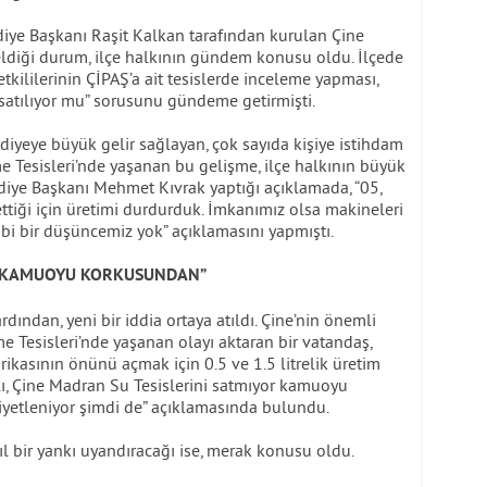
iye Başkanı Raşit Kalkan tarafından kurulan Çine
eldiği durum, ilçe halkının gündem konusu oldu. İlçede
etkililerinin ÇİPAŞ’a ait tesislerde inceleme yapması,
satılıyor mu” sorusunu gündeme getirmişti.
diyeye büyük gelir sağlayan, çok sayıda kişiye istihdam
 Tesisleri’nde yaşanan bu gelişme, ilçe halkının büyük
diye Başkanı Mehmet Kıvrak yaptığı açıklamada, “05,
 ettiği için üretimi durdurduk. İmkanımız olsa makineleri
ibi bir düşüncemiz yok” açıklamasını yapmıştı.
OR KAMUOYU KORKUSUNDAN”
ından, yeni bir iddia ortaya atıldı. Çine’nin önemli
 Tesisleri’nde yaşanan olayı aktaran bir vatandaş,
brikasının önünü açmak için 0.5 ve 1.5 litrelik üretim
, Çine Madran Su Tesislerini satmıyor kamuoyu
yetleniyor şimdi de” açıklamasında bulundu.
ıl bir yankı uyandıracağı ise, merak konusu oldu.