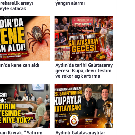
rekarelik arsayı
yangın alarmı
leyle satacak
ın'da kene can aldı
Aydın’da tarihi Galatasaray
gecesi: Kupa, devir teslim
ve rekor açık artırma
kan Kıvrak: “Yatırım
Aydınlı Galatasaraylılar