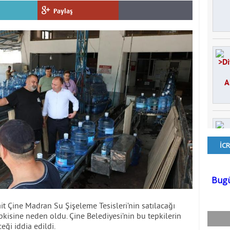
Paylaş
ait Çine Madran Su Şişeleme Tesisleri’nin satılacağı
isine neden oldu. Çine Belediyesi’nin bu tepkilerin
eği iddia edildi.