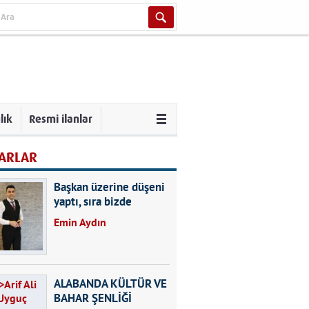
lık
Resmi ilanlar
ARLAR
Başkan üzerine düşeni
yaptı, sıra bizde
Emin Aydın
ALABANDA KÜLTÜR VE
BAHAR ŞENLİĞİ