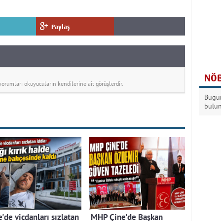
Paylaş
NÖB
rumları okuyucuların kendilerine ait görüşlerdir.
Bugün
bulu
'de vicdanları sızlatan
MHP Çine'de Başkan