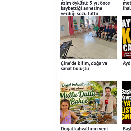
azim öyküsü: 5 yıl önce
met
kaybettiği annesine
iha
verdiği sözü tuttu
Çine’de bilim, doğa ve
Ayd
sanat buluştu
Doğal kahvaltının yeni
Baş