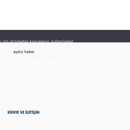
rik izin alınmadan kopyalanıp, kullanılamaz.
RKETİ -
aydın haber
K.NO:20 KAT:1 DAİRE:1 Çine/AYDIN
KÜNYE VE İLETİŞİM