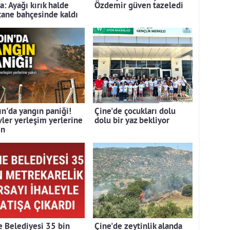
a: Ayağı kırık halde
Özdemir güven tazeledi
tane bahçesinde kaldı
ın'da yangın paniği!
Çine'de çocukları dolu
vler yerleşim yerlerine
dolu bir yaz bekliyor
ın
e Belediyesi 35 bin
Çine'de zeytinlik alanda