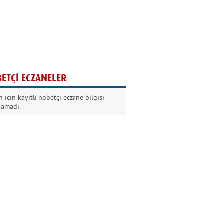
Ağaç yaşken eğilir
Nilüfer Kabalı
ETÇİ ECZANELER
Kurban Bayramında
 için kayıtlı nöbetçi eczane bilgisi
Dikkat!
namadı.
Şermin Örter
90’larda genç olmak
Kazım Aksoy