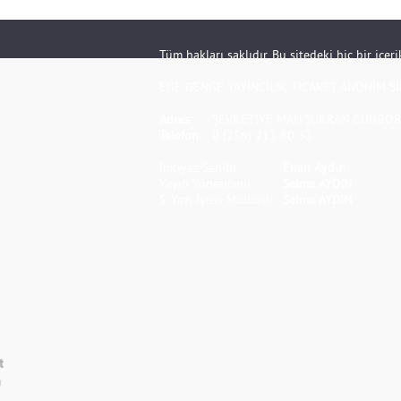
Tüm hakları saklıdır. Bu sitedeki hiç bir içe
EGE DENGE YAYINCILIK TİCARET ANONİM Şİ
Adres:
ŞEVKETİYE MAH.ŞÜKRAN GÜNGÖR S
Telefon:
0 (256) 213 80 33
İmtiyaz Sahibi:
Emin Aydın
Yayın Yönetmeni:
Selma AYDIN
S. Yazı İşleri Müdürü:
Selma AYDIN
t
m