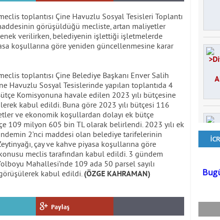
meclis toplantısı Çine Havuzlu Sosyal Tesisleri Toplantı
addesinin görüşüldüğü mecliste, artan maliyetler
nek verilirken, belediyenin işlettiği işletmelerde
piyasa koşullarına göre yeniden güncellenmesine karar
meclis toplantısı Çine Belediye Başkanı Enver Salih
ine Havuzlu Sosyal Tesislerinde yapılan toplantıda 4
tçe Komisyonuna havale edilen 2023 yılı bütçesine
erek kabul edildi. Buna göre 2023 yılı bütçesi 116
yetler ve ekonomik koşullardan dolayı ek bütçe
ütçe 109 milyon 605 bin TL olarak belirlendi. 2023 yılı ek
 Gündemin 2’nci maddesi olan belediye tarifelerinin
ytinyağı, çay ve kahve piyasa koşullarına göre
 konusu meclis tarafından kabul edildi. 3 gündem
Yolboyu Mahallesi’nde 109 ada 50 parsel sayılı
görüşülerek kabul edildi.
(ÖZGE KAHRAMAN)
Paylaş