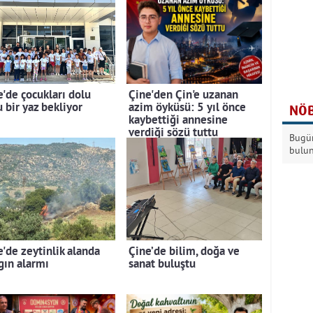
e'de çocukları dolu
Çine'den Çin'e uzanan
 bir yaz bekliyor
azim öyküsü: 5 yıl önce
NÖB
kaybettiği annesine
verdiği sözü tuttu
Bugün
bulu
e'de zeytinlik alanda
Çine’de bilim, doğa ve
gın alarmı
sanat buluştu