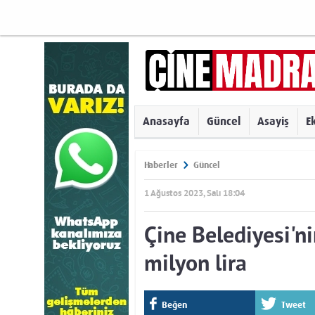
Anasayfa
Güncel
Asayiş
E
Haberler
Güncel
1 Ağustos 2023, Salı 18:04
Çine Belediyesi'ni
milyon lira
Beğen
Tweet