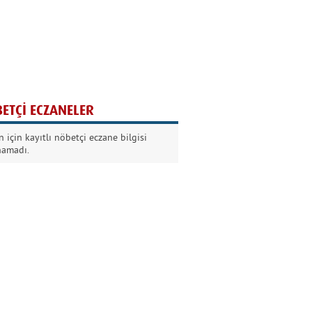
Ağaç yaşken eğilir
Nilüfer Kabalı
ETÇİ ECZANELER
Kurban Bayramında
 için kayıtlı nöbetçi eczane bilgisi
Dikkat!
namadı.
Şermin Örter
90’larda genç olmak
Kazım Aksoy