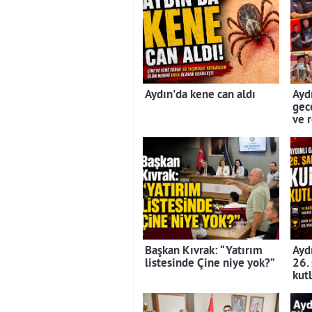
Aydın'da kene can aldı
Aydı
gec
ve 
Başkan Kıvrak: “Yatırım
Aydı
listesinde Çine niye yok?”
26.
kut