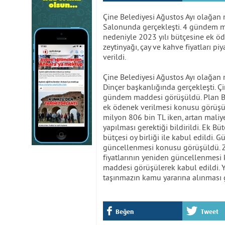
Çine Belediyesi Ağustos Ayı olağan 
Salonunda gerçekleşti. 4 gündem m
nedeniyle 2023 yılı bütçesine ek öde
zeytinyağı, çay ve kahve fiyatları 
verildi.
Çine Belediyesi Ağustos Ayı olağan 
Dinçer başkanlığında gerçekleşti. Ç
gündem maddesi görüşüldü. Plan Bü
ek ödenek verilmesi konusu görüşül
milyon 806 bin TL iken, artan mali
yapılması gerektiği bildirildi. Ek B
bütçesi oy birliği ile kabul edildi.
güncellenmesi konusu görüşüldü. Ze
fiyatlarının yeniden güncellenmesi
maddesi görüşülerek kabul edildi. 
taşınmazın kamu yararına alınması 
Beğen
Tweet