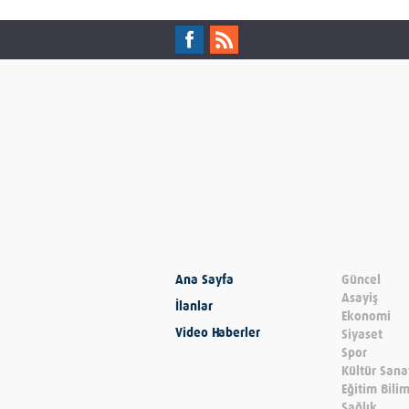
Ana Sayfa
Güncel
Asayiş
İlanlar
Ekonomi
Video Haberler
Siyaset
Spor
Kültür Sana
Eğitim Bili
Sağlık