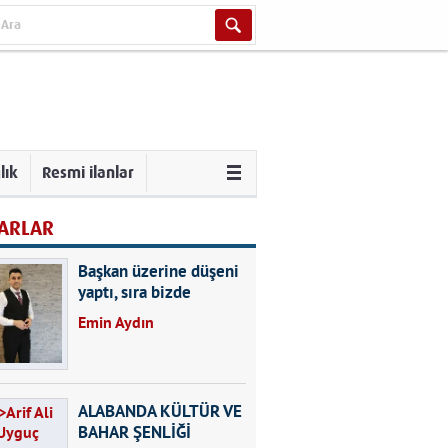
lık
Resmi ilanlar
ARLAR
Başkan üzerine düşeni
yaptı, sıra bizde
Emin Aydın
ALABANDA KÜLTÜR VE
BAHAR ŞENLİĞİ