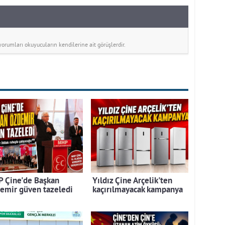
rumları okuyucuların kendilerine ait görüşlerdir.
 Çine'de Başkan
Yıldız Çine Arçelik'ten
emir güven tazeledi
kaçırılmayacak kampanya