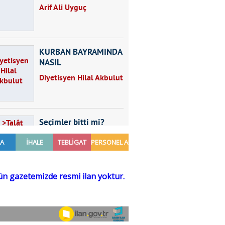
Arif Ali Uyguç
KURBAN BAYRAMINDA
NASIL
BESLENMELİYİZ?
Diyetisyen Hilal Akbulut
Seçimler bitti mi?
Talât Yörük
Hayal kurmak
Sezgin MADRAN