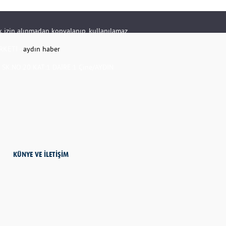
rik izin alınmadan kopyalanıp, kullanılamaz.
RKETİ -
aydın haber
K.NO:20 KAT:1 DAİRE:1 Çine/AYDIN
KÜNYE VE İLETİŞİM