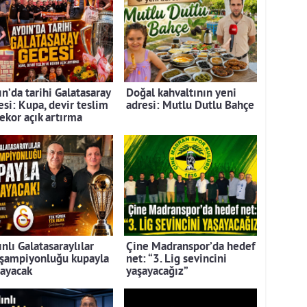
n’da tarihi Galatasaray
Doğal kahvaltının yeni
esi: Kupa, devir teslim
adresi: Mutlu Dutlu Bahçe
rekor açık artırma
nlı Galatasaraylılar
Çine Madranspor’da hedef
 şampiyonluğu kupayla
net: “3. Lig sevincini
layacak
yaşayacağız”