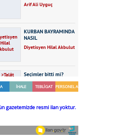
Arif Ali Uyguç
KURBAN BAYRAMINDA
NASIL
BESLENMELİYİZ?
Diyetisyen Hilal Akbulut
Seçimler bitti mi?
Talât Yörük
Hayal kurmak
Sezgin MADRAN