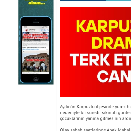
Aydın’ın Karpuzlu ilçesinde yürek bu
nedeniyle bir süredir sıkıntılı günl
çocuklarının yanına gitmesinin ard
Olay, sabah saatlerinde Abak Mahalle