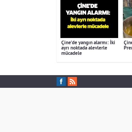
Çine'de yangın alarmı: İki
Çine
ayrı noktada alevlerle
Pre
mücadele