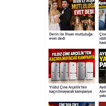
Derin ile İhsan mutluluğa
Çine
evet dedi
iddi
has
Yıldız Çine Arçelik'ten
Ayd
kaçırılmayacak kampanya
Ale
yak