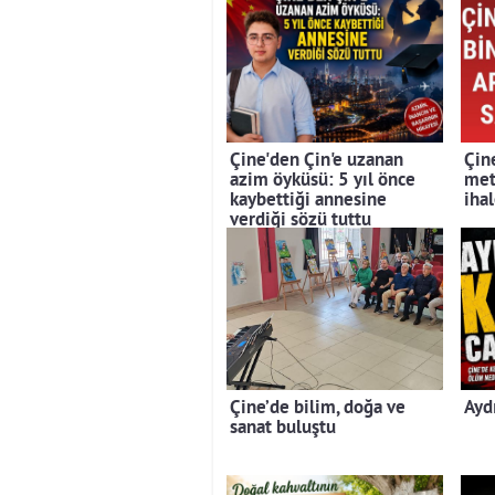
Çine'den Çin'e uzanan
Çin
azim öyküsü: 5 yıl önce
met
kaybettiği annesine
iha
verdiği sözü tuttu
Çine’de bilim, doğa ve
Ayd
sanat buluştu