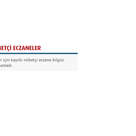
Ağaç yaşken eğilir
Nilüfer Kabalı
ETÇİ ECZANELER
Kurban Bayramında
 için kayıtlı nöbetçi eczane bilgisi
Dikkat!
namadı.
Şermin Örter
90’larda genç olmak
Kazım Aksoy