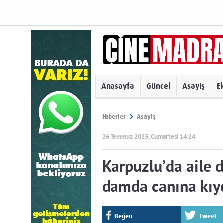
Anasayfa
Güncel
Asayiş
E
Haberler
Asayiş
26 Temmuz 2025, Cumartesi 14:24
Karpuzlu’da aile dr
damda canına kıy
Beğen
Tweet