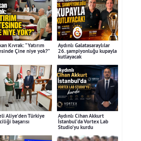
kan Kıvrak: “Yatırım
Aydınlı Galatasaraylılar
tesinde Çine niye yok?”
26. şampiyonluğu kupayla
kutlayacak
eli Aliye’den Türkiye
Aydınlı Cihan Akkurt
ciliği başarısı
İstanbul’da Vortex Lab
Studio’yu kurdu