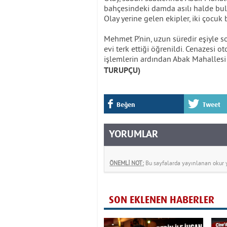
bahçesindeki damda asılı halde bul
Olay yerine gelen ekipler, iki çocuk 
Mehmet P.’nin, uzun süredir eşiyle sor
evi terk ettiği öğrenildi. Cenazesi 
işlemlerin ardından Abak Mahallesi M
TURUPÇU)
Beğen
Tweet
YORUMLAR
ÖNEMLİ NOT:
Bu sayfalarda yayınlanan okur yo
SON EKLENEN HABERLER