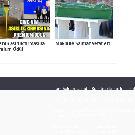
’nin asırlık firmasına
Makbule Salmaz vefat etti
mium Ödül
Tüm hakları saklıdır. Bu sitedeki hiç bir içe
EGE DENGE YAYINCILIK TİCARET ANONİM Şİ
Adres:
ŞEVKETİYE MAH.ŞÜKRAN GÜNGÖR S
Telefon:
0 (256) 213 80 33
İmtiyaz Sahibi:
Emin Aydın
Yayın Yönetmeni:
Selma AYDIN