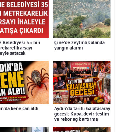
e Belediyesi 35 bin
Çine'de zeytinlik alanda
rekarelik arsayı
yangın alarmı
leyle satacak
ın'da kene can aldı
Aydın’da tarihi Galatasaray
gecesi: Kupa, devir teslim
ve rekor açık artırma