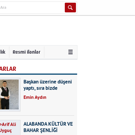
lık
Resmi ilanlar
ARLAR
Başkan üzerine düşeni
yaptı, sıra bizde
Emin Aydın
ALABANDA KÜLTÜR VE
BAHAR ŞENLİĞİ