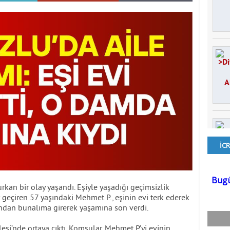
rkan bir olay yaşandı. Eşiyle yaşadığı geçimsizlik
er geçiren 57 yaşındaki Mehmet P., eşinin evi terk ederek
ından bunalıma girerek yaşamına son verdi.
si’nde ortaya çıktı. Komşular, Mehmet P.’yi evinin