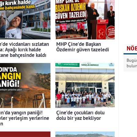
'de vicdanları sızlatan
MHP Çine'de Başkan
NÖB
a: Ayağı kırık halde
Özdemir güven tazeledi
tane bahçesinde kaldı
Bugün
bulu
ın'da yangın paniği!
Çine'de çocukları dolu
vler yerleşim yerlerine
dolu bir yaz bekliyor
ın