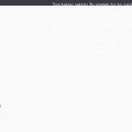
Tüm hakları saklıdır. Bu sitedeki hiç bir içe
EGE DENGE YAYINCILIK TİCARET ANONİM Şİ
Adres:
ŞEVKETİYE MAH.ŞÜKRAN GÜNGÖR S
Telefon:
0 (256) 213 80 33
İmtiyaz Sahibi:
Emin Aydın
Yayın Yönetmeni:
Selma AYDIN
S. Yazı İşleri Müdürü:
Selma AYDIN
t
m