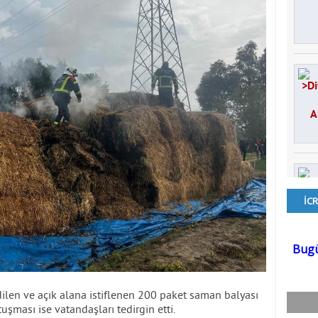
dilen ve açık alana istiflenen 200 paket saman balyası
şması ise vatandaşları tedirgin etti.