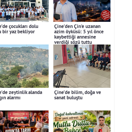
e'de çocukları dolu
Çine'den Çin'e uzanan
 bir yaz bekliyor
azim öyküsü: 5 yıl önce
kaybettiği annesine
verdiği sözü tuttu
e'de zeytinlik alanda
Çine’de bilim, doğa ve
gın alarmı
sanat buluştu