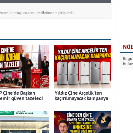
rumları okuyucuların kendilerine ait görüşlerdir.
NÖB
Bugün
bulu
 Çine'de Başkan
Yıldız Çine Arçelik'ten
emir güven tazeledi
kaçırılmayacak kampanya