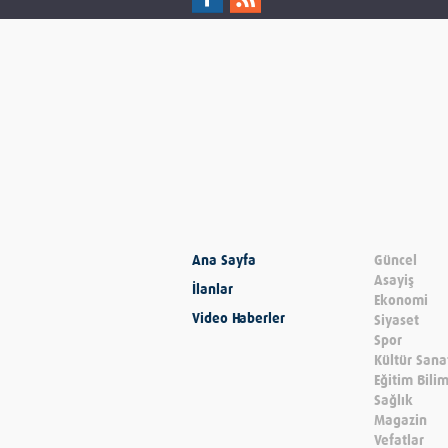
Ana Sayfa
Güncel
Asayiş
İlanlar
Ekonomi
Video Haberler
Siyaset
Spor
Kültür Sana
Eğitim Bili
Sağlık
Magazin
Vefatlar