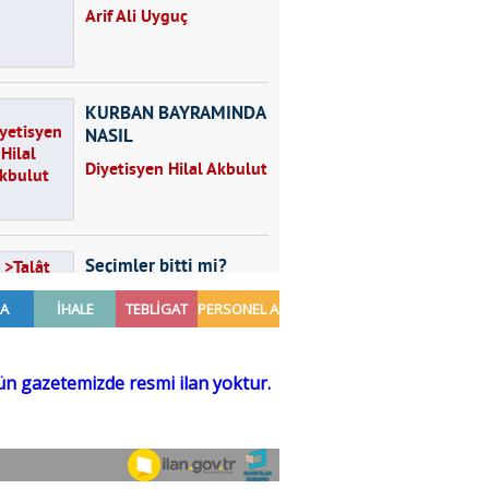
Arif Ali Uyguç
KURBAN BAYRAMINDA
NASIL
BESLENMELİYİZ?
Diyetisyen Hilal Akbulut
Seçimler bitti mi?
Talât Yörük
Hayal kurmak
Sezgin MADRAN