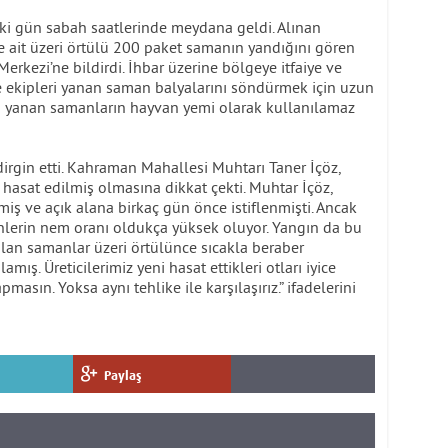
i gün sabah saatlerinde meydana geldi. Alınan
ere ait üzeri örtülü 200 paket samanın yandığını gören
rkezi’ne bildirdi. İhbar üzerine bölgeye itfaiye ve
iye ekipleri yanan saman balyalarını söndürmek için uzun
 yanan samanların hayvan yemi olarak kullanılamaz
dirgin etti. Kahraman Mahallesi Muhtarı Taner İçöz,
asat edilmiş olmasına dikkat çekti. Muhtar İçöz,
iş ve açık alana birkaç gün önce istiflenmişti. Ancak
nlerin nem oranı oldukça yüksek oluyor. Yangın da bu
lan samanlar üzeri örtülünce sıcakla beraber
ış. Üreticilerimiz yeni hasat ettikleri otları iyice
sın. Yoksa aynı tehlike ile karşılaşırız.” ifadelerini
Paylaş