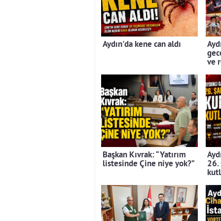
Aydın'da kene can aldı
Aydı
gec
ve 
Başkan Kıvrak: “Yatırım
Aydı
listesinde Çine niye yok?”
26.
kut