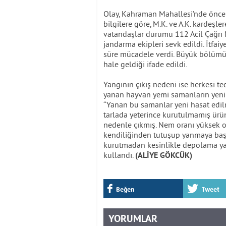
Olay, Kahraman Mahallesi’nde öncek
bilgilere göre, M.K. ve A.K. kardeşl
vatandaşlar durumu 112 Acil Çağrı Me
jandarma ekipleri sevk edildi. İtfa
süre mücadele verdi. Büyük bölümü
hale geldiği ifade edildi.
Yangının çıkış nedeni ise herkesi te
yanan hayvan yemi samanların yeni h
“Yanan bu samanlar yeni hasat edilm
tarlada yeterince kurutulmamış ürü
nedenle çıkmış. Nem oranı yüksek o
kendiliğinden tutuşup yanmaya başlam
kurutmadan kesinlikle depolama yapma
kullandı.
(ALİYE GÖKCÜK)
Beğen
Tweet
YORUMLAR