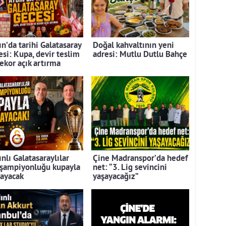
n’da tarihi Galatasaray
Doğal kahvaltının yeni
esi: Kupa, devir teslim
adresi: Mutlu Dutlu Bahçe
rekor açık artırma
nlı Galatasaraylılar
Çine Madranspor’da hedef
 şampiyonluğu kupayla
net: “3. Lig sevincini
layacak
yaşayacağız”