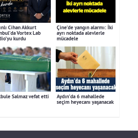
ınlı Cihan Akkurt
Çine'de yangın alarmı: İki
anbul’da Vortex Lab
ayrı noktada alevlerle
dio’yu kurdu
mücadele
bule Salmaz vefat etti
Aydın’da 6 mahallede
seçim heyecanı yaşanacak