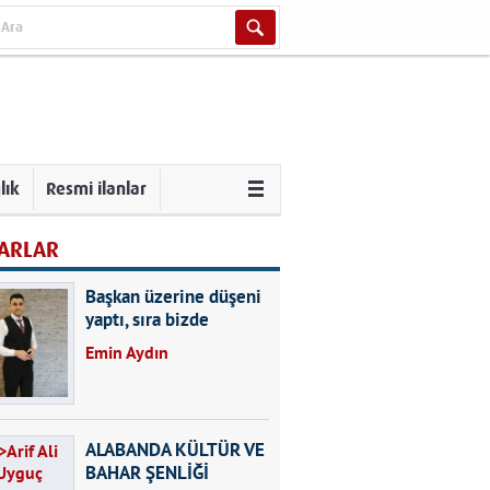
lık
Resmi ilanlar
ARLAR
Başkan üzerine düşeni
yaptı, sıra bizde
Emin Aydın
ALABANDA KÜLTÜR VE
BAHAR ŞENLİĞİ