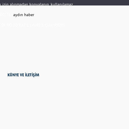
rik izin alınmadan kopyalanıp, kullanılamaz.
RKETİ -
aydın haber
K.NO:20 KAT:1 DAİRE:1 Çine/AYDIN
KÜNYE VE İLETİŞİM