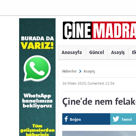
Anasayfa
Güncel
Asayiş
E
Haberler
Asayiş
26 Nisan 2025, Cumartesi 12:36
Çine'de nem felak
Beğen
Tweet