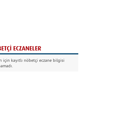
Ağaç yaşken eğilir
Nilüfer Kabalı
ETÇİ ECZANELER
Kurban Bayramında
 için kayıtlı nöbetçi eczane bilgisi
Dikkat!
namadı.
Şermin Örter
90’larda genç olmak
Kazım Aksoy