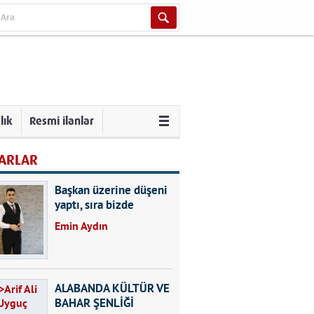
lık
Resmi ilanlar
ARLAR
Başkan üzerine düşeni
yaptı, sıra bizde
Emin Aydın
ALABANDA KÜLTÜR VE
BAHAR ŞENLİĞİ