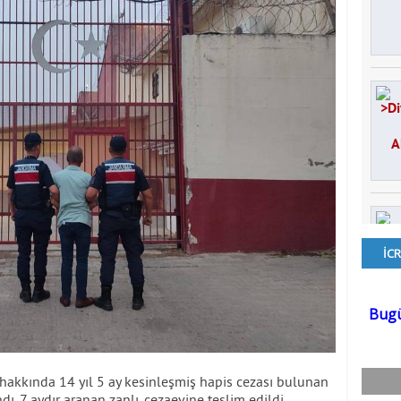
 hakkında 14 yıl 5 ay kesinleşmiş hapis cezası bulunan
ı. 7 aydır aranan zanlı, cezaevine teslim edildi.