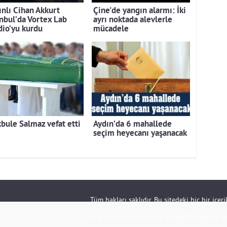
ınlı Cihan Akkurt
Çine'de yangın alarmı: İki
anbul’da Vortex Lab
ayrı noktada alevlerle
dio’yu kurdu
mücadele
bule Salmaz vefat etti
Aydın’da 6 mahallede
seçim heyecanı yaşanacak
Tüm hakları saklıdır. Bu sitedeki hiç bir içe
EGE DENGE YAYINCILIK TİCARET ANONİM Şİ