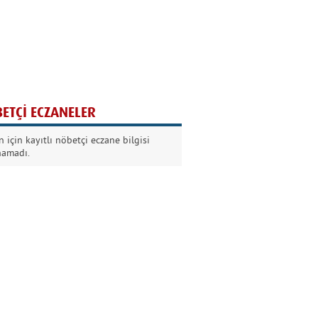
Ağaç yaşken eğilir
Nilüfer Kabalı
ETÇİ ECZANELER
Kurban Bayramında
 için kayıtlı nöbetçi eczane bilgisi
Dikkat!
namadı.
Şermin Örter
90’larda genç olmak
Kazım Aksoy