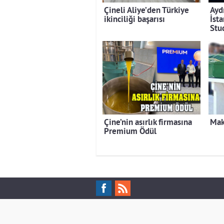
Çineli Aliye’den Türkiye
Ayd
ikinciliği başarısı
İst
Stu
Çine’nin asırlık firmasına
Mak
Premium Ödül