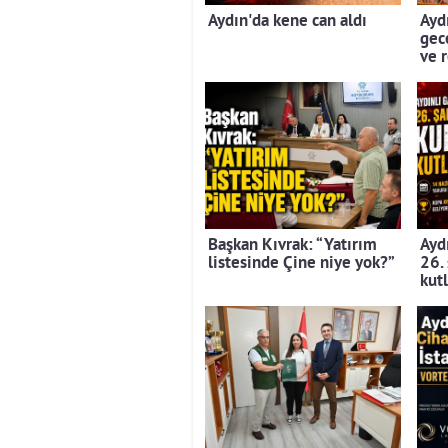
Aydın'da kene can aldı
Aydı
gec
ve 
Başkan Kıvrak: “Yatırım
Aydı
listesinde Çine niye yok?”
26.
kut