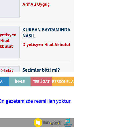
Arif Ali Uyguç
KURBAN BAYRAMINDA
NASIL
BESLENMELİYİZ?
Diyetisyen Hilal Akbulut
Seçimler bitti mi?
Talât Yörük
Hayal kurmak
Sezgin MADRAN