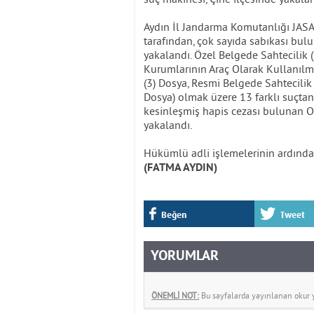
Aydın İl Jandarma Komutanlığı JASA
tarafından, çok sayıda sabıkası bul
yakalandı. Özel Belgede Sahtecilik (
Kurumlarının Araç Olarak Kullanılmas
(3) Dosya, Resmi Belgede Sahtecilik
Dosya) olmak üzere 13 farklı suçtan
kesinleşmiş hapis cezası bulunan O
yakalandı.
Hükümlü adli işlemelerinin ardında
(FATMA AYDIN)
Beğen
Tweet
YORUMLAR
ÖNEMLİ NOT:
Bu sayfalarda yayınlanan okur yo