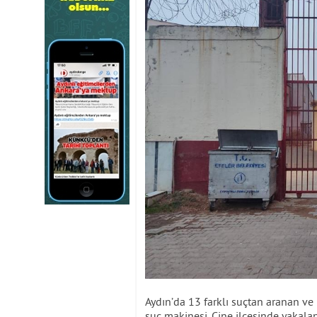
Aydın’da 13 farklı suçtan aranan ve
suç makinesi, Çine ilçesinde yakaland