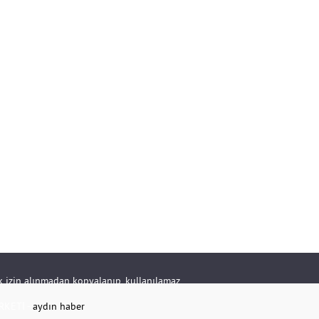
rik izin alınmadan kopyalanıp, kullanılamaz.
RKETİ -
aydın haber