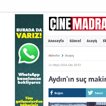
Anasayfa
Güncel
Asayiş
E
Haberler
Asayiş
21 Mayıs 2024, Salı 20:33
Aydın’ın suç maki
Beğen
Tweet