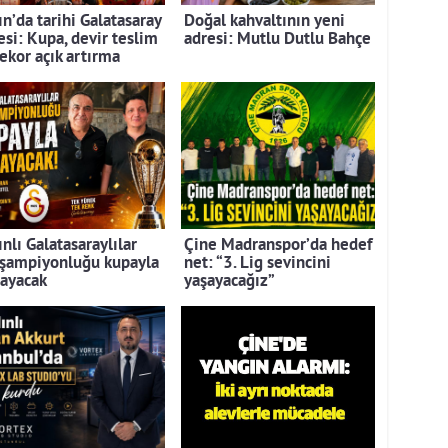
n’da tarihi Galatasaray
Doğal kahvaltının yeni
esi: Kupa, devir teslim
adresi: Mutlu Dutlu Bahçe
rekor açık artırma
nlı Galatasaraylılar
Çine Madranspor’da hedef
 şampiyonluğu kupayla
net: “3. Lig sevincini
layacak
yaşayacağız”