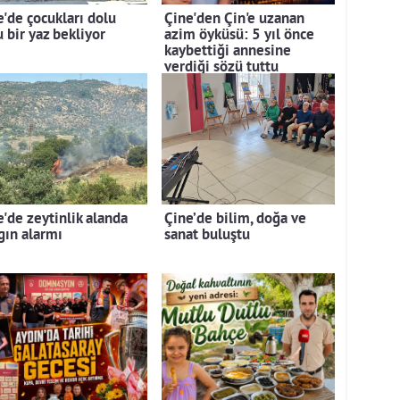
e'de çocukları dolu
Çine'den Çin'e uzanan
 bir yaz bekliyor
azim öyküsü: 5 yıl önce
kaybettiği annesine
verdiği sözü tuttu
e'de zeytinlik alanda
Çine’de bilim, doğa ve
gın alarmı
sanat buluştu