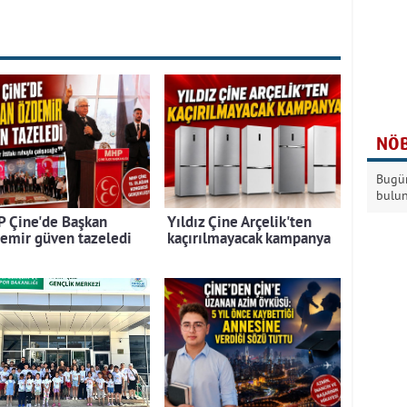
NÖB
Bugün
bulu
 Çine'de Başkan
Yıldız Çine Arçelik'ten
emir güven tazeledi
kaçırılmayacak kampanya