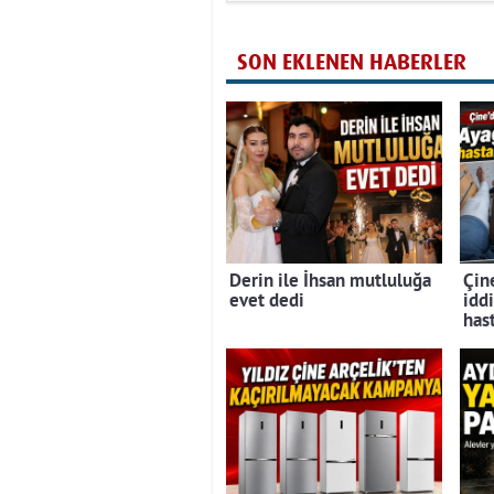
SON EKLENEN HABERLER
Derin ile İhsan mutluluğa
Çine
evet dedi
iddi
has