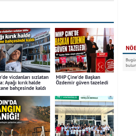
NÖB
Bugün
bulu
'de vicdanları sızlatan
MHP Çine'de Başkan
a: Ayağı kırık halde
Özdemir güven tazeledi
tane bahçesinde kaldı