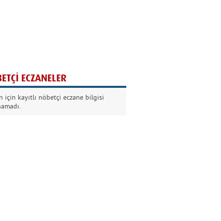
Ağaç yaşken eğilir
Nilüfer Kabalı
ETÇİ ECZANELER
Kurban Bayramında
 için kayıtlı nöbetçi eczane bilgisi
Dikkat!
namadı.
Şermin Örter
90’larda genç olmak
Kazım Aksoy