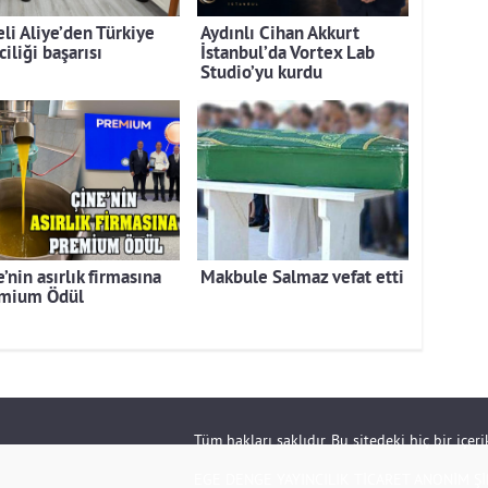
eli Aliye’den Türkiye
Aydınlı Cihan Akkurt
ciliği başarısı
İstanbul’da Vortex Lab
Studio’yu kurdu
’nin asırlık firmasına
Makbule Salmaz vefat etti
mium Ödül
Tüm hakları saklıdır. Bu sitedeki hiç bir içe
EGE DENGE YAYINCILIK TİCARET ANONİM Şİ