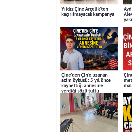
Yıldız Çine Arçelik'ten
Ayd
kaçırılmayacak kampanya
Ale
yak
Çine'den Çin'e uzanan
Çin
azim öyküsü: 5 yıl önce
met
kaybettiği annesine
iha
verdiği sözü tuttu