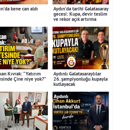
ın'da kene can aldı
Aydın’da tarihi Galatasaray
gecesi: Kupa, devir teslim
ve rekor açık artırma
kan Kıvrak: “Yatırım
Aydınlı Galatasaraylılar
tesinde Çine niye yok?”
26. şampiyonluğu kupayla
kutlayacak