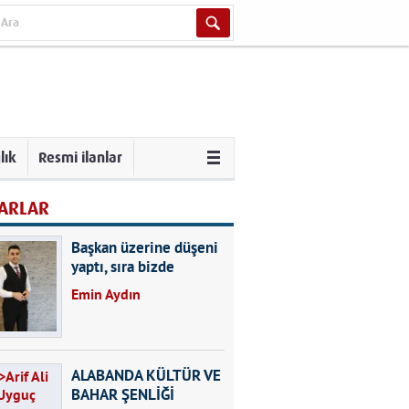
lık
Resmi ilanlar
ARLAR
Başkan üzerine düşeni
yaptı, sıra bizde
Emin Aydın
ALABANDA KÜLTÜR VE
BAHAR ŞENLİĞİ