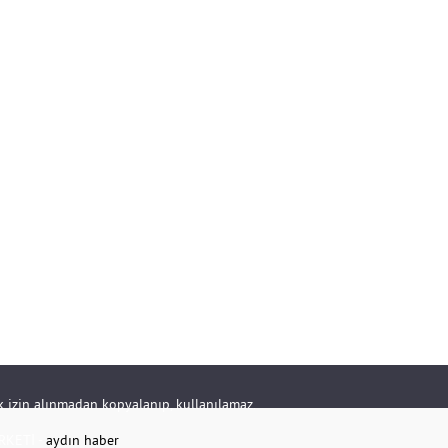
rik izin alınmadan kopyalanıp, kullanılamaz.
RKETİ -
aydın haber