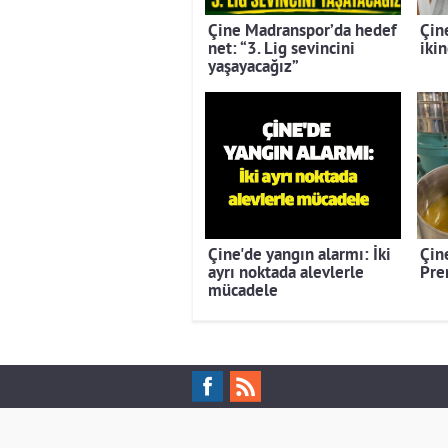
Çine Madranspor’da hedef
Çin
net: “3. Lig sevincini
ikin
yaşayacağız”
Çine'de yangın alarmı: İki
Çine
ayrı noktada alevlerle
Pre
mücadele