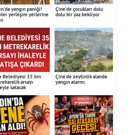
ın'da yangın paniği!
Çine'de çocukları dolu
vler yerleşim yerlerine
dolu bir yaz bekliyor
ın
e Belediyesi 35 bin
Çine'de zeytinlik alanda
rekarelik arsayı
yangın alarmı
leyle satacak