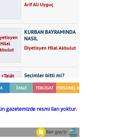
Arif Ali Uyguç
KURBAN BAYRAMINDA
NASIL
BESLENMELİYİZ?
Diyetisyen Hilal Akbulut
Seçimler bitti mi?
Talât Yörük
Hayal kurmak
Sezgin MADRAN