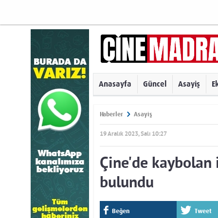
Anasayfa
Güncel
Asayiş
E
Haberler
Asayiş
19 Aralık 2023, Salı 10:27
Çine'de kaybolan 
bulundu
Beğen
Tweet