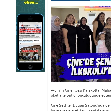
Aydın’ın Çine ilçesi Karakollar Maha
okul aile birliği öncülüğünde eğlen
Çine Şeyhler Düğün Salonu’nda gerçe
bir araya gelerek keyifli vakit geçir