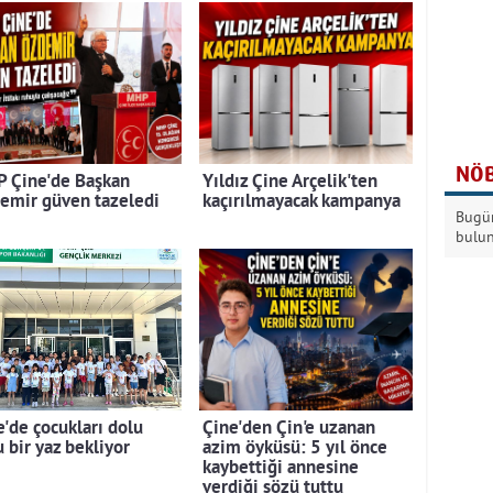
NÖB
 Çine'de Başkan
Yıldız Çine Arçelik'ten
emir güven tazeledi
kaçırılmayacak kampanya
Bugün
bulu
e'de çocukları dolu
Çine'den Çin'e uzanan
 bir yaz bekliyor
azim öyküsü: 5 yıl önce
kaybettiği annesine
verdiği sözü tuttu