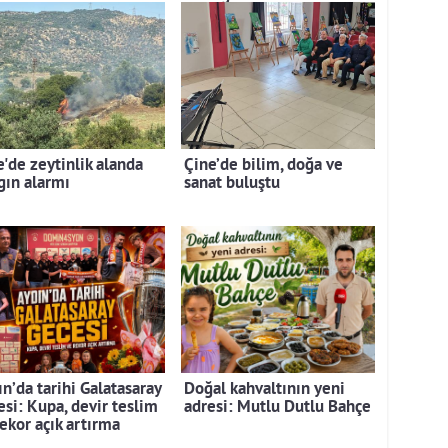
e'de zeytinlik alanda
Çine’de bilim, doğa ve
gın alarmı
sanat buluştu
n’da tarihi Galatasaray
Doğal kahvaltının yeni
esi: Kupa, devir teslim
adresi: Mutlu Dutlu Bahçe
rekor açık artırma