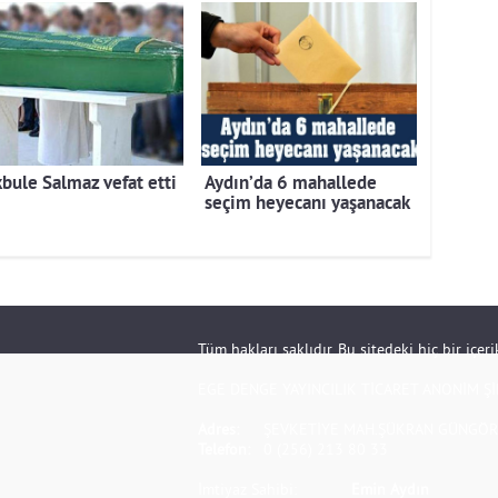
bule Salmaz vefat etti
Aydın’da 6 mahallede
seçim heyecanı yaşanacak
Tüm hakları saklıdır. Bu sitedeki hiç bir içe
EGE DENGE YAYINCILIK TİCARET ANONİM Şİ
Adres:
ŞEVKETİYE MAH.ŞÜKRAN GÜNGÖR S
Telefon:
0 (256) 213 80 33
İmtiyaz Sahibi:
Emin Aydın