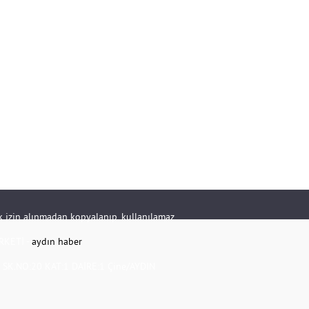
rik izin alınmadan kopyalanıp, kullanılamaz.
RKETİ -
aydın haber
K.NO:20 KAT:1 DAİRE:1 Çine/AYDIN