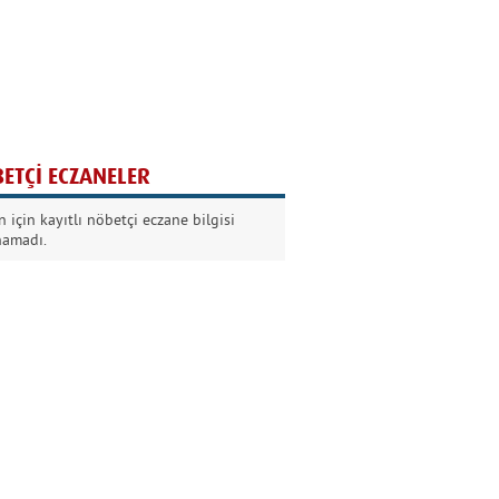
Ağaç yaşken eğilir
Nilüfer Kabalı
ETÇİ ECZANELER
Kurban Bayramında
 için kayıtlı nöbetçi eczane bilgisi
Dikkat!
namadı.
Şermin Örter
90’larda genç olmak
Kazım Aksoy