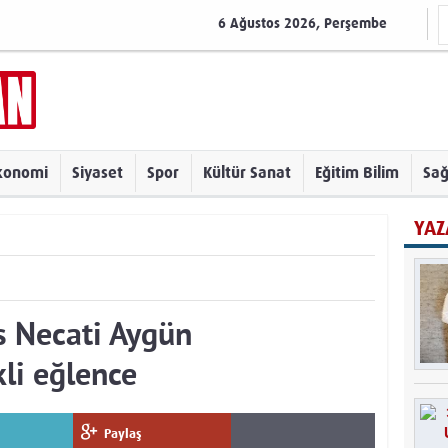
6 Ağustos 2026, Perşembe
konomi
Siyaset
Spor
Kültür Sanat
Eğitim Bilim
Sağ
YAZ
is Necati Aygün
kli eğlence
Paylaş