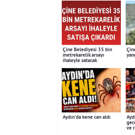
Çine Belediyesi 35 bin
Çin
metrekarelik arsayı
yan
ihaleyle satacak
Aydın'da kene can aldı
Aydı
gec
ve 