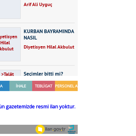
Arif Ali Uyguç
KURBAN BAYRAMINDA
NASIL
BESLENMELİYİZ?
Diyetisyen Hilal Akbulut
Seçimler bitti mi?
Talât Yörük
Hayal kurmak
Sezgin MADRAN