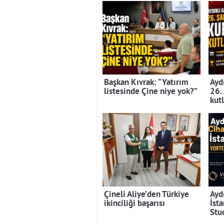
Başkan Kıvrak: “Yatırım
Aydı
listesinde Çine niye yok?”
26.
kut
Çineli Aliye’den Türkiye
Ayd
ikinciliği başarısı
İst
Stu