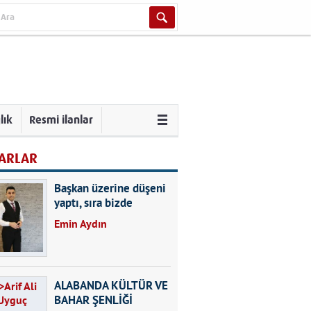
lık
Resmi ilanlar
ARLAR
Başkan üzerine düşeni
yaptı, sıra bizde
Emin Aydın
ALABANDA KÜLTÜR VE
BAHAR ŞENLİĞİ