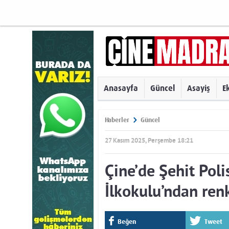
Anasayfa
Güncel
Asayiş
E
Haberler
Güncel
27 Kasım 2025, Perşembe 18:21
Çine’de Şehit Pol
İlkokulu’ndan ren
Beğen
Tweet