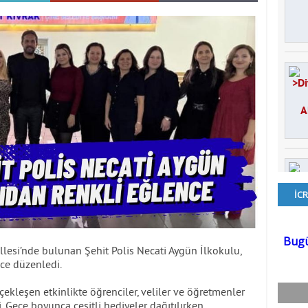
llesi’nde bulunan Şehit Polis Necati Aygün İlkokulu,
ce düzenledi.
kleşen etkinlikte öğrenciler, veliler ve öğretmenler
di. Gece boyunca çeşitli hediyeler dağıtılırken