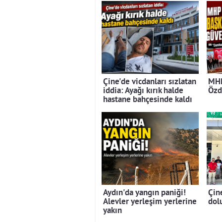
Çine'de vicdanları sızlatan
MHP
iddia: Ayağı kırık halde
Özd
hastane bahçesinde kaldı
Aydın'da yangın paniği!
Çin
Alevler yerleşim yerlerine
dolu
yakın