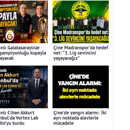
nlı Galatasaraylılar
Çine Madranspor’da hedef
 şampiyonluğu kupayla
net: “3. Lig sevincini
layacak
yaşayacağız”
ınlı Cihan Akkurt
Çine'de yangın alarmı: İki
anbul’da Vortex Lab
ayrı noktada alevlerle
dio’yu kurdu
mücadele