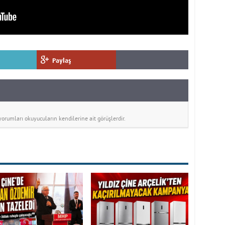
Paylaş
rumları okuyucuların kendilerine ait görüşlerdir.