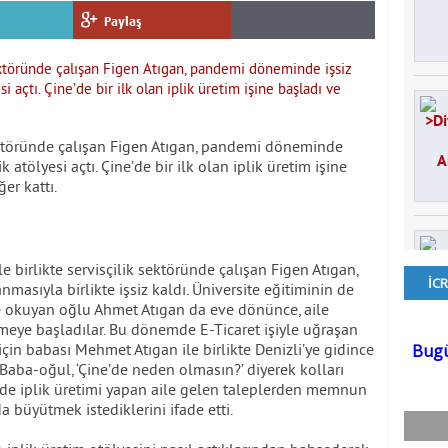
Paylaş
 sektöründe çalışan Figen Atıgan, pandemi döneminde
k atölyesi açtı. Çine’de bir ilk olan iplik üretim işine
er kattı.
e birlikte servisçilik sektöründe çalışan Figen Atıgan,
sıyla birlikte işsiz kaldı. Üniversite eğitiminin de
e okuyan oğlu Ahmet Atıgan da eve dönünce, aile
nmeye başladılar. Bu dönemde E-Ticaret işiyle uğraşan
için babası Mehmet Atıgan ile birlikte Denizli’ye gidince
ı. Baba-oğul, ‘Çine’de neden olmasın?’ diyerek kolları
’de iplik üretimi yapan aile gelen taleplerden memnun
 büyütmek istediklerini ifade etti.