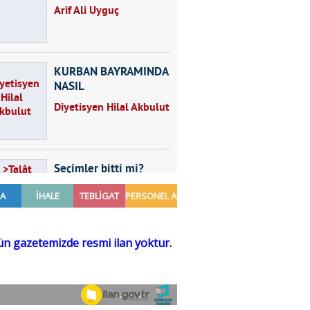
Arif Ali Uyguç
KURBAN BAYRAMINDA
NASIL
BESLENMELİYİZ?
Diyetisyen Hilal Akbulut
Seçimler bitti mi?
Talât Yörük
Hayal kurmak
Sezgin MADRAN