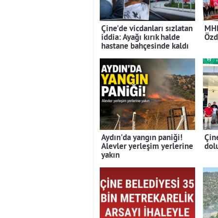
Çine'de vicdanları sızlatan
MHP
iddia: Ayağı kırık halde
Özd
hastane bahçesinde kaldı
Aydın'da yangın paniği!
Çin
Alevler yerleşim yerlerine
dolu
yakın