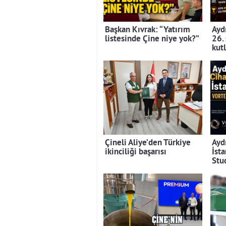
Başkan Kıvrak: “Yatırım
Aydı
listesinde Çine niye yok?”
26.
kut
Çineli Aliye’den Türkiye
Ayd
ikinciliği başarısı
İst
Stu