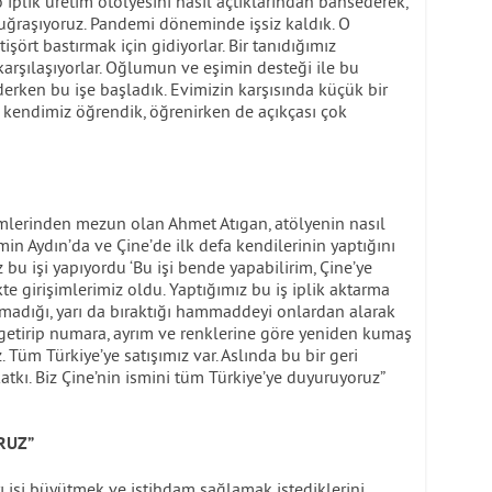
iplik üretim otölyesini nasıl açtıklarından bahsederek,
le uğraşıyoruz. Pandemi döneminde işsiz kaldık. O
ört bastırmak için gidiyorlar. Bir tanıdığımız
 karşılaşıyorlar. Oğlumun ve eşimin desteği ile bu
erken bu işe başladık. Evimizin karşısında küçük bir
şi kendimiz öğrendik, öğrenirken de açıkçası çok
emlerinden mezun olan Ahmet Atıgan, atölyenin nasıl
timin Aydın’da ve Çine’de ilk defa kendilerinin yaptığını
iz bu işi yapıyordu ‘Bu işi bende yapabilirim, Çine’ye
kte girişimlerimiz oldu. Yaptığımız bu iş iplik aktarma
nmadığı, yarı da bıraktığı hammaddeyi onlardan alarak
 getirip numara, ayrım ve renklerine göre yeniden kumaş
. Tüm Türkiye’ye satışımız var. Aslında bu bir geri
kı. Biz Çine’nin ismini tüm Türkiye’ye duyuruyoruz”
RUZ”
rı işi büyütmek ve istihdam sağlamak istediklerini