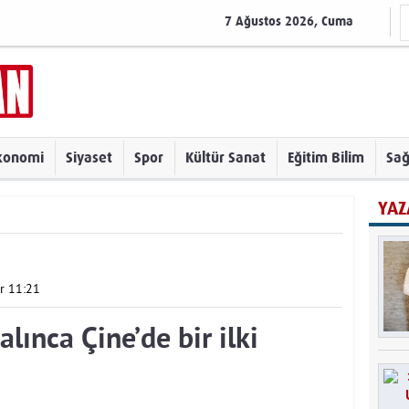
7 Ağustos 2026, Cuma
konomi
Siyaset
Spor
Kültür Sanat
Eğitim Bilim
Sağ
YAZ
r 11:21
lınca Çine’de bir ilki