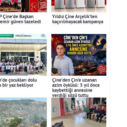
 Çine'de Başkan
Yıldız Çine Arçelik'ten
emir güven tazeledi
kaçırılmayacak kampanya
e'de çocukları dolu
Çine'den Çin'e uzanan
 bir yaz bekliyor
azim öyküsü: 5 yıl önce
kaybettiği annesine
verdiği sözü tuttu