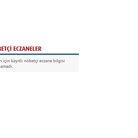
Ağaç yaşken eğilir
Nilüfer Kabalı
ETÇİ ECZANELER
Kurban Bayramında
 için kayıtlı nöbetçi eczane bilgisi
Dikkat!
namadı.
Şermin Örter
90’larda genç olmak
Kazım Aksoy