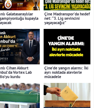
nlı Galatasaraylılar
Çine Madranspor’da hedef
 şampiyonluğu kupayla
net: “3. Lig sevincini
layacak
yaşayacağız”
ınlı Cihan Akkurt
Çine'de yangın alarmı: İki
anbul’da Vortex Lab
ayrı noktada alevlerle
dio’yu kurdu
mücadele