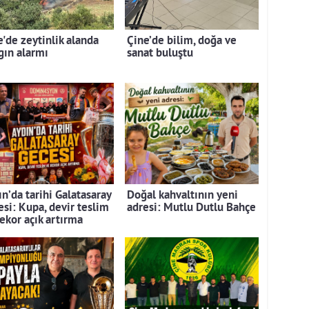
e'de zeytinlik alanda
Çine’de bilim, doğa ve
gın alarmı
sanat buluştu
n’da tarihi Galatasaray
Doğal kahvaltının yeni
esi: Kupa, devir teslim
adresi: Mutlu Dutlu Bahçe
rekor açık artırma