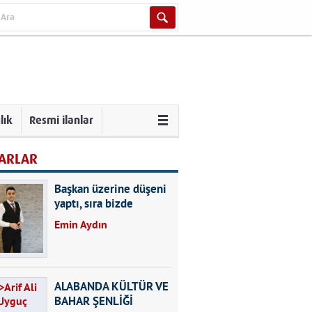
lık
Resmi ilanlar
ARLAR
Başkan üzerine düşeni
yaptı, sıra bizde
Emin Aydın
ALABANDA KÜLTÜR VE
BAHAR ŞENLİĞİ