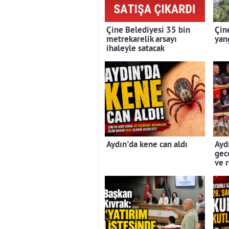
Çine Belediyesi 35 bin
Çin
metrekarelik arsayı
yan
ihaleyle satacak
Aydın'da kene can aldı
Aydı
gec
ve 