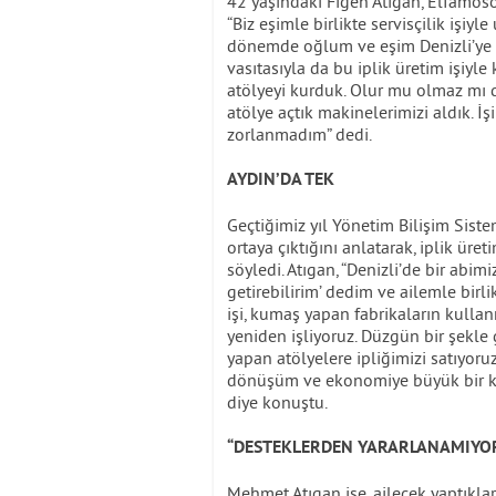
42 yaşındaki Figen Atıgan, Elfamoso 
“Biz eşimle birlikte servisçilik işiy
dönemde oğlum ve eşim Denizli’ye tiş
vasıtasıyla da bu iplik üretim işiyle
atölyeyi kurduk. Olur mu olmaz mı d
atölye açtık makinelerimizi aldık. İ
zorlanmadım” dedi.
AYDIN’DA TEK
Geçtiğimiz yıl Yönetim Bilişim Sist
ortaya çıktığını anlatarak, iplik üre
söyledi. Atıgan, “Denizli’de bir abim
getirebilirim’ dedim ve ailemle birli
işi, kumaş yapan fabrikaların kulla
yeniden işliyoruz. Düzgün bir şekle
yapan atölyelere ipliğimizi satıyoruz
dönüşüm ve ekonomiye büyük bir kat
diye konuştu.
“DESTEKLERDEN YARARLANAMIYO
Mehmet Atıgan ise, ailecek yaptıkla