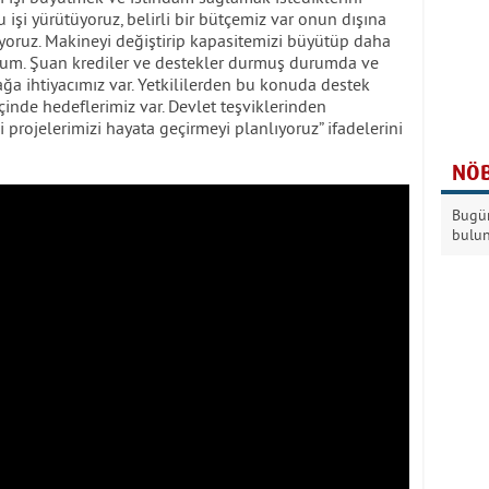
u işi yürütüyoruz, belirli bir bütçemiz var onun dışına
yoruz. Makineyi değiştirip kapasitemizi büyütüp daha
rum. Şuan krediler ve destekler durmuş durumda ve
ağa ihtiyacımız var. Yetkililerden bu konuda destek
inde hedeflerimiz var. Devlet teşviklerinden
i projelerimizi hayata geçirmeyi planlıyoruz” ifadelerini
NÖB
Bugün
bulu