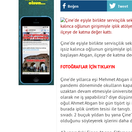
Beğen
Tweet
Çine’de eşiyle birlikte servisçilik
işsiz kalınca oğlunun girişimiyle ipli
başlayan Atıgan, ilçeye de katma değ
FOTOĞRAFLAR İÇİN TIKLAYIN
Çine’de yıllarca eşi Mehmet Atıgan il
pandemi döneminde okulların kapanma
uzaktan devam etmesiyle üniversit
olarak ne iş yapabiliriz? diye düşü
oğul Ahmet Atıgan bir gün tişört işi 
burada iplik üretim tesisi ile tanışt
sıvadı. 2 buçuk yıldan bu yana Çine
olduğunu söyleyerek işlerini daha da