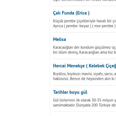
Çalı Funda (Erica )
Küçük pembe çiçekleriyle havalı bir çi
Ayrıca ( pembe- beyaz ) ( mor-pembe ) 
Melisa
Karacaoğlan der kondum göçülmez üç de
bir ölüm demiş, Karacaoğlan ama biz bi
Hercai Menekşe ( Kelebek Çiçeğ
Bıyıklısı, bıyıksızı mavisi, siyahı, sarıs
haklısınız. Bence de hepsinden alın k
Tarihler boyu gül
Gül türlerinin ilk olarak 30-35 milyon 
sanılmaktadır. Dünyada 200 Türkiye de