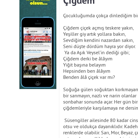
Çiğdem
Çocukluğumda çokça dinlediğim bir 
Çiğdem çiçek açmış teskere yakın,
Yeşiller giy artık yollara bakın,
Sevdiğim kendini nazardan sakın,
Seni düşte dördüm hayra yor diyor.
Ya da Aşık Veysel’in dediği gibi;
Çiğdem derki be âlâyım
Yiğit başına belayım
Hepsinden ben âlâyım
Benden âlâ çiçek var mı?
Soğuğa gülen soğuktan korkmayan b
bir sanmayın, nazlı ve narin olanlar
sonbahar sonunda açar. Her gün bira
çiğdemleriyle karşılamaya ne dersin
Süsengiller ailesinde 80 kadar cins
otsu ve oldukça dayanıklıdır. Kadehe
renklerde olabilir. Sarı, Mor, Beyaz, 