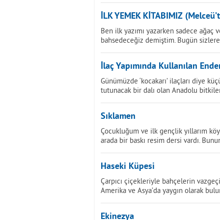
İLK YEMEK KİTABIMIZ (Melceü’t
Ben ilk yazımı yazarken sadece ağaç v
bahsedeceğiz demiştim. Bugün sizlere 
İlaç Yapımında Kullanılan Endem
Günümüzde ‘kocakarı’ ilaçları diye küç
tutunacak bir dalı olan Anadolu bitkiler
Sıklamen
Çocukluğum ve ilk gençlik yıllarım köy
arada bir baskı resim dersi vardı. Bunu
Haseki Küpesi
Çarpıcı çiçekleriyle bahçelerin vazgeç
Amerika ve Asya’da yaygın olarak bulun
Ekinezya