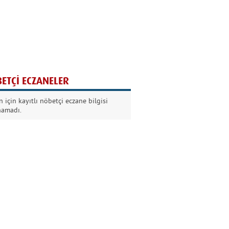
Ağaç yaşken eğilir
Nilüfer Kabalı
ETÇİ ECZANELER
Kurban Bayramında
 için kayıtlı nöbetçi eczane bilgisi
Dikkat!
namadı.
Şermin Örter
90’larda genç olmak
Kazım Aksoy