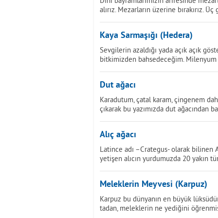
Dini bayramlarımızın arifesinde mezar
alırız. Mezarların üzerine bırakırız. Ü
Kaya Sarmaşığı (Hedera)
Sevgilerin azaldığı yada açık açık gö
bitkimizden bahsedeceğim. Milenyum 
Dut ağacı
Karadutum, çatal karam, çingenem dah
çıkarak bu yazımızda dut ağacından bah
Alıç ağacı
Latince adı –Crategus- olarak bilinen
yetişen alıcın yurdumuzda 20 yakın tü
Meleklerin Meyvesi (Karpuz)
Karpuz bu dünyanın en büyük lüksüdür.
tadan, meleklerin ne yediğini öğrenmiş