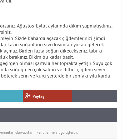
vardır.
rsanız, Ağustos-Eylül aylarında dikim yapmalıydınız.
siniz.
meyin. Sizde baharda açacak çiğdemlerinizi şimdi
ar kazın soğanların sivri kısımları yukarı gelecek
ek açmaz. Birden fazla soğan dikecekseniz, tabi ki
uk bırakınız. Dikim bu kadar basit.
geçirgen olması şartıyla her toprakta yetişir. Suyu çok
asında soğuğu en çok safran ve dilber çiğdem sever.
bölerek serin ve kuru yerlerde bir sonraki yıla karda
Paylaş
rumları okuyucuların kendilerine ait görüşlerdir.