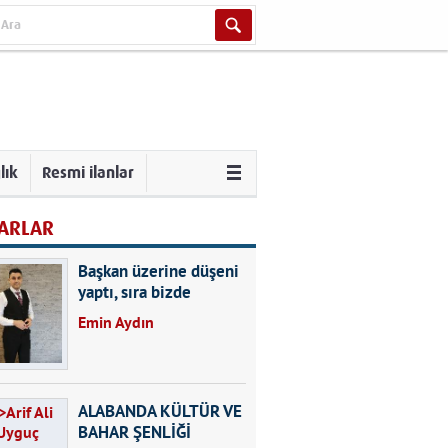
lık
Resmi ilanlar
ARLAR
Başkan üzerine düşeni
yaptı, sıra bizde
Emin Aydın
ALABANDA KÜLTÜR VE
BAHAR ŞENLİĞİ