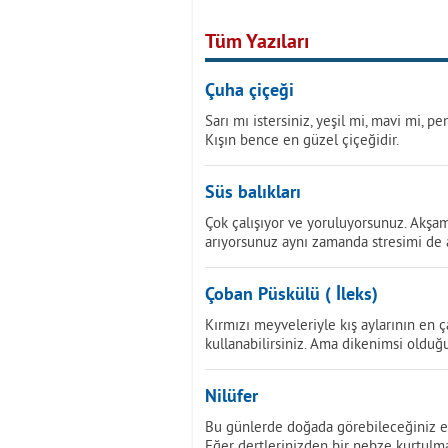
Tüm Yazıları
Çuha çiçeği
Sarı mı istersiniz, yeşil mi, mavi mi, 
Kışın bence en güzel çiçeğidir.
Süs balıkları
Çok çalışıyor ve yoruluyorsunuz. Akşa
arıyorsunuz aynı zamanda stresimi de a
Çoban Püskülü ( İleks)
Kırmızı meyveleriyle kış aylarının en ça
kullanabilirsiniz. Ama dikenimsi olduğ
Nilüfer
Bu günlerde doğada görebileceğiniz en 
Eğer dertlerinizden bir nebze kurtulma