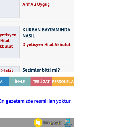
Arif Ali Uyguç
KURBAN BAYRAMINDA
NASIL
BESLENMELİYİZ?
Diyetisyen Hilal Akbulut
Seçimler bitti mi?
Talât Yörük
Hayal kurmak
Sezgin MADRAN