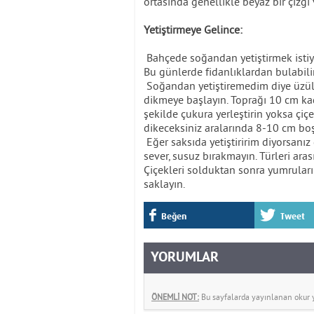
ortasında genellikle beyaz bir çizgi 
Yetiştirmeye Gelince:
Bahçede soğandan yetiştirmek istiyo
Bu günlerde fidanlıklardan bulabilir
Soğandan yetiştiremedim diye üzül
dikmeye başlayın. Toprağı 10 cm kad
şekilde çukura yerleştirin yoksa çiç
dikeceksiniz aralarında 8-10 cm boşl
Eğer saksıda yetiştiririm diyorsanız 
sever, susuz bırakmayın. Türleri ar
Çiçekleri solduktan sonra yumruları 
saklayın.
Beğen
Tweet
YORUMLAR
ÖNEMLİ NOT:
Bu sayfalarda yayınlanan okur yo