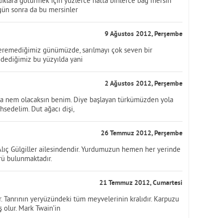
lıklara götürmek için yüzlerce hatta binlerce bağ mersin
ç gün sonra da bu mersinler
9 Ağustos 2012, Perşembe
steremediğimiz günümüzde, sarılmayı çok seven bir
dediğimiz bu yüzyılda yani
2 Ağustos 2012, Perşembe
a nem olacaksın benim. Diye başlayan türkümüzden yola
sedelim. Dut ağacı dişi,
26 Temmuz 2012, Perşembe
 Alıç Gülgiller ailesindendir. Yurdumuzun hemen her yerinde
rü bulunmaktadır.
21 Temmuz 2012, Cumartesi
 Tanrının yeryüzündeki tüm meyvelerinin kralıdır. Karpuzu
 olur. Mark Twain’in