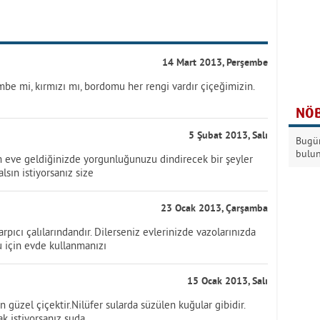
14 Mart 2013, Perşembe
pembe mi, kırmızı mı, bordomu her rengi vardır çiçeğimizin.
NÖB
5 Şubat 2013, Salı
Bugün
bulu
m eve geldiğinizde yorgunluğunuzu dindirecek bir şeyler
lsın istiyorsanız size
23 Ocak 2013, Çarşamba
rpıcı çalılarındandır. Dilerseniz evlerinizde vazolarınızda
u için evde kullanmanızı
15 Ocak 2013, Salı
güzel çiçektir.Nilüfer sularda süzülen kuğular gibidir.
k istiyorsanız suda