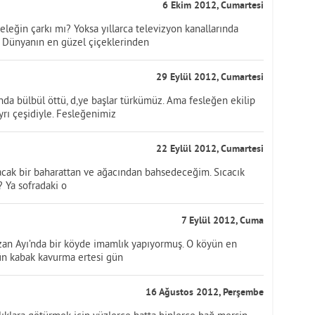
6 Ekim 2012, Cumartesi
eleğin çarkı mı? Yoksa yıllarca televizyon kanallarında
 Dünyanın en güzel çiçeklerinden
29 Eylül 2012, Cumartesi
nda bülbül öttü, d,ye başlar türkümüz. Ama fesleğen ekilip
yrı çeşidiyle. Fesleğenimiz
22 Eylül 2012, Cumartesi
ıtacak bir baharattan ve ağacından bahsedeceğim. Sıcacık
? Ya sofradaki o
7 Eylül 2012, Cuma
azan Ayı’nda bir köyde imamlık yapıyormuş. O köyün en
ün kabak kavurma ertesi gün
16 Ağustos 2012, Perşembe