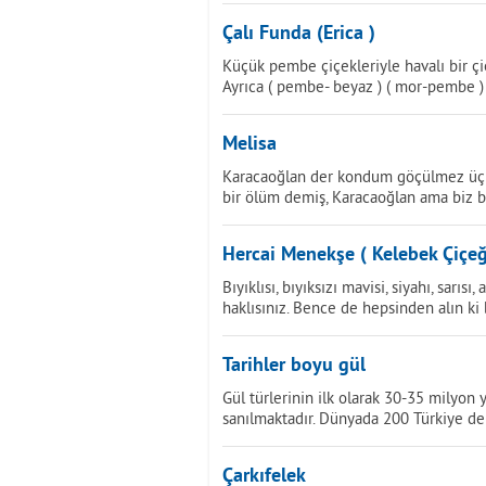
Çalı Funda (Erica )
Küçük pembe çiçekleriyle havalı bir çi
Ayrıca ( pembe- beyaz ) ( mor-pembe ) 
Melisa
Karacaoğlan der kondum göçülmez üç de
bir ölüm demiş, Karacaoğlan ama biz bi
Hercai Menekşe ( Kelebek Çiçeğ
Bıyıklısı, bıyıksızı mavisi, siyahı, sarıs
haklısınız. Bence de hepsinden alın k
Tarihler boyu gül
Gül türlerinin ilk olarak 30-35 milyon 
sanılmaktadır. Dünyada 200 Türkiye de
Çarkıfelek