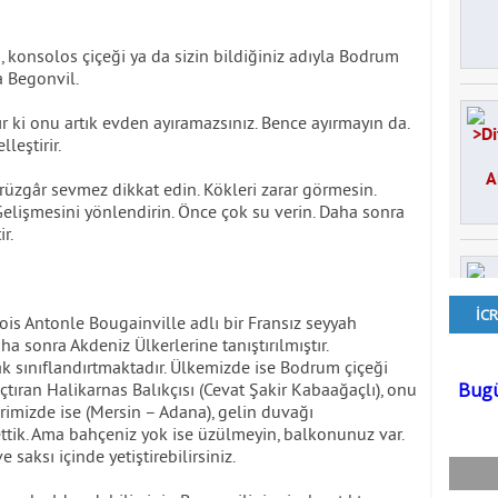
ı, konsolos çiçeği ya da sizin bildiğiniz adıyla Bodrum
a Begonvil.
lır ki onu artık evden ayıramazsınız. Bence ayırmayın da.
leştirir.
, rüzgâr sevmez dikkat edin. Kökleri zarar görmesin.
Gelişmesini yönlendirin. Önce çok su verin. Daha sonra
r.
ois Antonle Bougainville adlı bir Fransız seyyah
a sonra Akdeniz Ülkerlerine tanıştırılmıştır.
k sınıflandırtmaktadır. Ülkemizde ise Bodrum çiçeği
açtıran Halikarnas Balıkçısı (Cevat Şakir Kabaağaçlı), onu
rimizde ise (Mersin – Adana), gelin duvağı
tik. Ama bahçeniz yok ise üzülmeyin, balkonunuz var.
e saksı içinde yetiştirebilirsiniz.