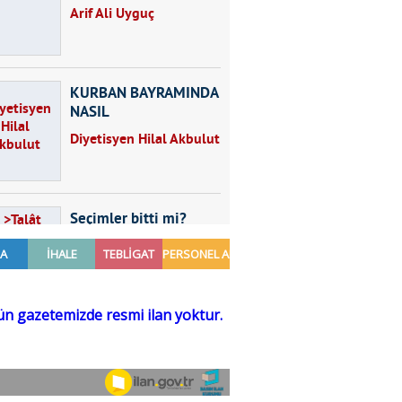
Arif Ali Uyguç
KURBAN BAYRAMINDA
NASIL
BESLENMELİYİZ?
Diyetisyen Hilal Akbulut
Seçimler bitti mi?
Talât Yörük
Hayal kurmak
Sezgin MADRAN