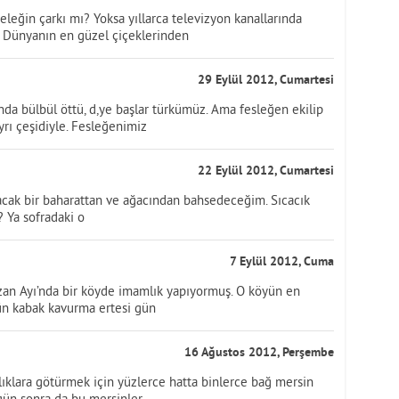
eleğin çarkı mı? Yoksa yıllarca televizyon kanallarında
 Dünyanın en güzel çiçeklerinden
29 Eylül 2012, Cumartesi
nda bülbül öttü, d,ye başlar türkümüz. Ama fesleğen ekilip
yrı çeşidiyle. Fesleğenimiz
22 Eylül 2012, Cumartesi
ıtacak bir baharattan ve ağacından bahsedeceğim. Sıcacık
? Ya sofradaki o
7 Eylül 2012, Cuma
azan Ayı’nda bir köyde imamlık yapıyormuş. O köyün en
ün kabak kavurma ertesi gün
16 Ağustos 2012, Perşembe
lıklara götürmek için yüzlerce hatta binlerce bağ mersin
ç gün sonra da bu mersinler