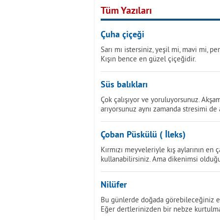
Tüm Yazıları
Çuha çiçeği
Sarı mı istersiniz, yeşil mi, mavi mi, 
Kışın bence en güzel çiçeğidir.
Süs balıkları
Çok çalışıyor ve yoruluyorsunuz. Akşa
arıyorsunuz aynı zamanda stresimi de a
Çoban Püskülü ( İleks)
Kırmızı meyveleriyle kış aylarının en ça
kullanabilirsiniz. Ama dikenimsi olduğ
Nilüfer
Bu günlerde doğada görebileceğiniz en 
Eğer dertlerinizden bir nebze kurtulma