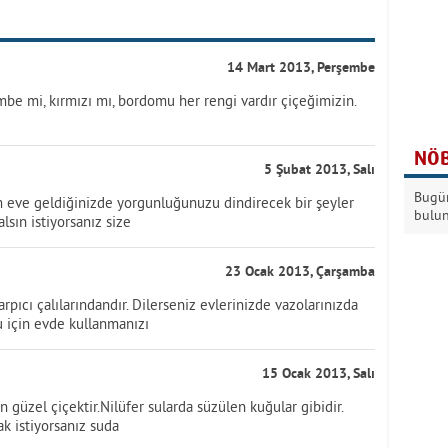
14 Mart 2013, Perşembe
pembe mi, kırmızı mı, bordomu her rengi vardır çiçeğimizin.
NÖB
5 Şubat 2013, Salı
Bugün
m eve geldiğinizde yorgunluğunuzu dindirecek bir şeyler
bulu
lsın istiyorsanız size
23 Ocak 2013, Çarşamba
rpıcı çalılarındandır. Dilerseniz evlerinizde vazolarınızda
u için evde kullanmanızı
15 Ocak 2013, Salı
güzel çiçektir.Nilüfer sularda süzülen kuğular gibidir.
k istiyorsanız suda