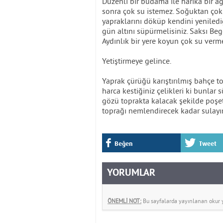
Düzenli bir budama ile harika bir ağ
sonra çok su istemez. Soğuktan çok 
yapraklarını döküp kendini yeniledi
gün altını süpürmelisiniz. Saksı Beg
Aydınlık bir yere koyun çok su ve
Yetiştirmeye gelince.
Yaprak çürüğü karıştırılmış bahçe to
harca kestiğiniz çelikleri ki bunlar 
gözü toprakta kalacak şekilde poşe
toprağı nemlendirecek kadar sulayı
Beğen
Tweet
YORUMLAR
ÖNEMLİ NOT:
Bu sayfalarda yayınlanan okur yo