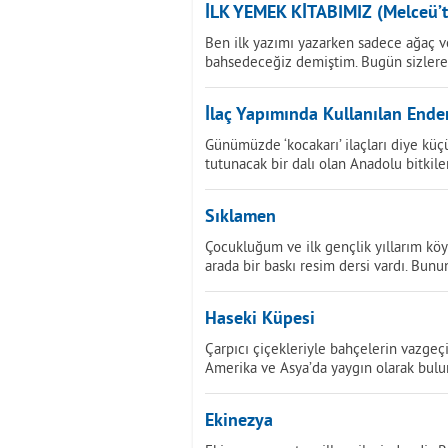
İLK YEMEK KİTABIMIZ (Melceü’t
Ben ilk yazımı yazarken sadece ağaç v
bahsedeceğiz demiştim. Bugün sizlere 
İlaç Yapımında Kullanılan Endem
Günümüzde ‘kocakarı’ ilaçları diye küç
tutunacak bir dalı olan Anadolu bitkiler
Sıklamen
Çocukluğum ve ilk gençlik yıllarım köy
arada bir baskı resim dersi vardı. Bunu
Haseki Küpesi
Çarpıcı çiçekleriyle bahçelerin vazgeç
Amerika ve Asya’da yaygın olarak bulun
Ekinezya