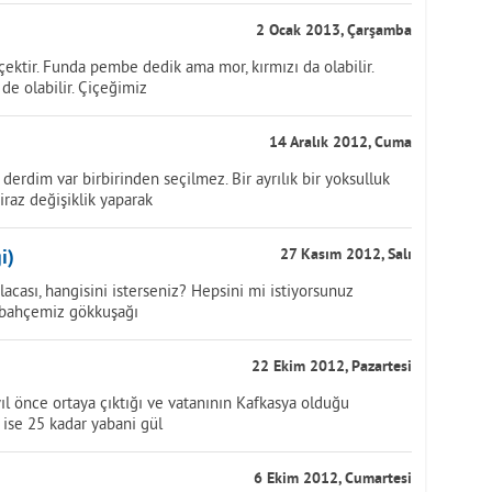
2 Ocak 2013, Çarşamba
çektir. Funda pembe dedik ama mor, kırmızı da olabilir.
de olabilir. Çiçeğimiz
14 Aralık 2012, Cuma
rdim var birbirinden seçilmez. Bir ayrılık bir yoksulluk
raz değişiklik yaparak
i)
27 Kasım 2012, Salı
ı, alacası, hangisini isterseniz? Hepsini mi istiyorsunuz
i bahçemiz gökkuşağı
22 Ekim 2012, Pazartesi
yıl önce ortaya çıktığı ve vatanının Kafkasya olduğu
 ise 25 kadar yabani gül
6 Ekim 2012, Cumartesi