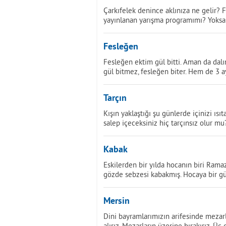
Çarkıfelek denince aklınıza ne gelir? F
yayınlanan yarışma programımı? Yoksa
Fesleğen
Fesleğen ektim gül bitti. Aman da dalı
gül bitmez, fesleğen biter. Hem de 3 a
Tarçın
Kışın yaklaştığı şu günlerde içinizi ıs
salep içeceksiniz hiç tarçınsız olur mu
Kabak
Eskilerden bir yılda hocanın biri Ram
gözde sebzesi kabakmış. Hocaya bir g
Mersin
Dini bayramlarımızın arifesinde mezar
alırız. Mezarların üzerine bırakırız. Ü