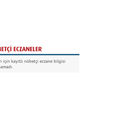
Ağaç yaşken eğilir
Nilüfer Kabalı
ETÇİ ECZANELER
Kurban Bayramında
 için kayıtlı nöbetçi eczane bilgisi
Dikkat!
namadı.
Şermin Örter
90’larda genç olmak
Kazım Aksoy