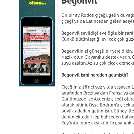
Begonvil
On bir ay, Rodos çiçeği, gelin duvağ
çiçeği ya da Latinceden gelen adıyl
Begonvil sevildiği eve öğle bir sarı
Çünkü bütünleştiği evi çok çok güzel
Begonvilinizi güneşli bir yere dikin
Nazik olun. Dayanıklı destek verin. 
suyu azaltın. Az su çok çiçek demekti
Begonvil ismi nereden gelmiştir?
Çiçeğimiz 18’nci yüz yılda yaşayan L
tarafından Brezilya’dan Fransa’ya dah
Günümüzde ise Akdeniz çiçeği olara
olarak bilinir. Oysa Bodrum’a çiçek 
büyük adadan getirmiştir. Güney ille
denilmektedir. Hep bahçeden bahset
Keyfinize göre eksi küp, fıçı, sandık v