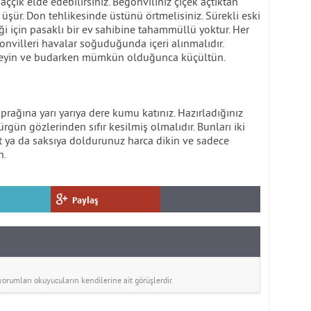
aççık elde edebilirsiniz. Begonviliniz çiçek açtıktan
üşür. Don tehlikesinde üstünü örtmelisiniz. Sürekli eski
ği için pasaklı bir ev sahibine tahammüllü yoktur. Her
onvilleri havalar soğuduğunda içeri alınmalıdır.
rmeyin ve budarken mümkün olduğunca küçültün.
prağına yarı yarıya dere kumu katınız. Hazırladığınız
sürgün gözlerinden sıfır kesilmiş olmalıdır. Bunları iki
t ya da saksıya doldurunuz harca dikin ve sadece
n.
Paylaş
rumları okuyucuların kendilerine ait görüşlerdir.