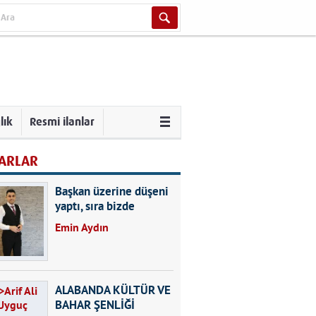
lık
Resmi ilanlar
ARLAR
Başkan üzerine düşeni
yaptı, sıra bizde
Emin Aydın
ALABANDA KÜLTÜR VE
BAHAR ŞENLİĞİ