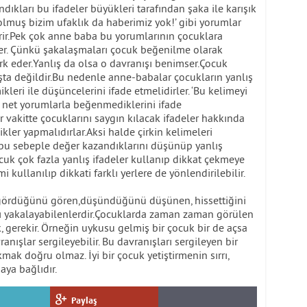
ıkları bu ifadeler büyükleri tarafından şaka ile karışık
 olmuş bizim ufaklık da haberimiz yok!’ gibi yorumlar
ir.Pek çok anne baba bu yorumlarının çocuklara
rler. Çünkü şakalaşmaları çocuk beğenilme olarak
ark eder.Yanlış da olsa o davranışı benimser.Çocuk
aşta değildir.Bu nedenle anne-babalar çocukların yanlış
kleri ile düşüncelerini ifade etmelidirler. ‘Bu kelimeyi
i net yorumlarla beğenmediklerini ifade
 vakitte çocuklarını saygın kılacak ifadeler hakkında
ler yapmalıdırlar.Aksi halde çirkin kelimeleri
 bu sebeple değer kazandıklarını düşünüp yanlış
cuk çok fazla yanlış ifadeler kullanıp dikkat çekmeye
i kullanılıp dikkati farklı yerlere de yönlendirilebilir.
gördüğünü gören,düşündüğünü düşünen, hissettiğini
nı yakalayabilenlerdir.Çocuklarda zaman zaman görülen
, gerekir. Örneğin uykusu gelmiş bir çocuk bir de açsa
vranışlar sergileyebilir. Bu davranışları sergileyen bir
kmak doğru olmaz. İyi bir çocuk yetiştirmenin sırrı,
aya bağlıdır.
Paylaş