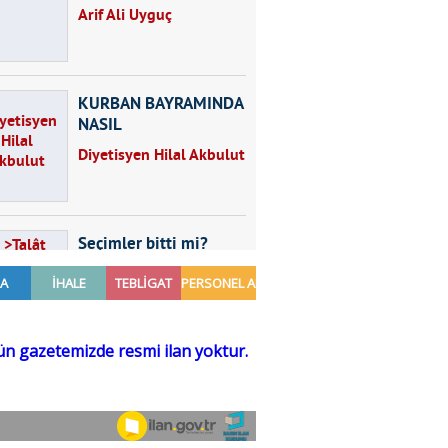
Arif Ali Uyguç
KURBAN BAYRAMINDA
NASIL
BESLENMELİYİZ?
Diyetisyen Hilal Akbulut
Seçimler bitti mi?
Talât Yörük
Hayal kurmak
Sezgin MADRAN