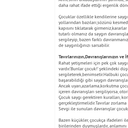
daha rahat ifade ettiği ergenlik dön
Çocuklar özellikle kendilerine sayg
yollarından bazıları;sözünü kesmede
kapısını tıklatarak girmeniz,kararlar
tutarlı olmanız da saygın davranışlar
sergileyip, bazen farklı davranman
de saygınlığınızı sarsabilir.
Tavırlarınızın,Davranışlarınızın ve 
Rahat yetişmeleri için pek çok saygı
vardır.‘Bunlar çocuk!’ şeklindeki düş
sergileterek,benimsetir.Halbuki çoc
başarabildiği gibi saygın davranışlar
Ancak uyarı,azarlama,korkutma çocuk
içeren davranışları sergiliyorsa, oto
Çocuk saygı gerektiren kuralları, ko
gerçekleştirmelidir.Tavırlar zorlama
Sevgi ile sunulan davranışlar çocukl
Bazen küçükler, çocukça ifadeleri ile
birilerinden duymuşlardır, anlamını