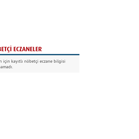
Ağaç yaşken eğilir
Nilüfer Kabalı
ETÇİ ECZANELER
Kurban Bayramında
 için kayıtlı nöbetçi eczane bilgisi
Dikkat!
namadı.
Şermin Örter
90’larda genç olmak
Kazım Aksoy