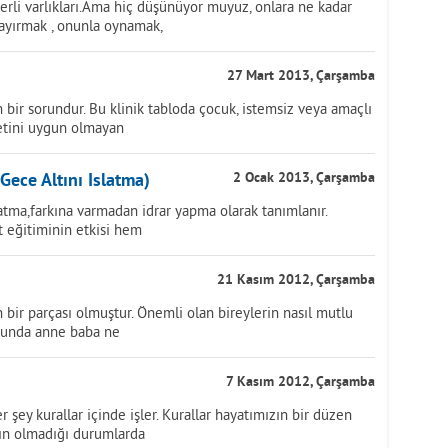
ğerli varlıkları.Ama hiç düşünüyor muyuz, onlara ne kadar
ayırmak , onunla oynamak,
27 Mart 2013, Çarşamba
bir sorundur. Bu klinik tabloda çocuk, istemsiz veya amaçlı
letini uygun olmayan
Gece Altını Islatma)
2 Ocak 2013, Çarşamba
latma,farkına varmadan idrar yapma olarak tanımlanır.
 eğitiminin etkisi hem
21 Kasım 2012, Çarşamba
 bir parçası olmuştur. Önemli olan bireylerin nasıl mutlu
ucunda anne baba ne
7 Kasım 2012, Çarşamba
ey kurallar içinde işler. Kurallar hayatımızın bir düzen
arın olmadığı durumlarda