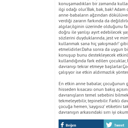
konuşamadıkları bir zamanda kulland
ilgi odağı olur.‘Bak, bak, bak! Adam
anne-babaların ağzından dökülüver
verdiği zararın farkında da değildi
algılar,ilginin üzerinde olduğunu f
doğru ile yanlışı ayırt edebilecek y
sözlerini duyduklarında, jest ve mimi
kullanmak sana hiç yakışmadı!’ gib
etmelidirler.Daha sonra da uygun bir
konuşup bunu destekleyecek etkinlik
kullandığında fark edilen çocuklar,
davranışı tekrar etmeye başlarlar.Ço
çalışıyor ise etkin aldırmazlık yöntem
En etkin anne babalar, çocuğunun 
hisseden kısacası onun bakış açısı
davranışların temel sebebini bilmek
tekmeleyebilir, tepinebilir. Farklı da
çocuğa hemen, ‘saygısız’ etiketini ta
davranışın arkasındaki sırrı iyi okum
Beğen
Tweet