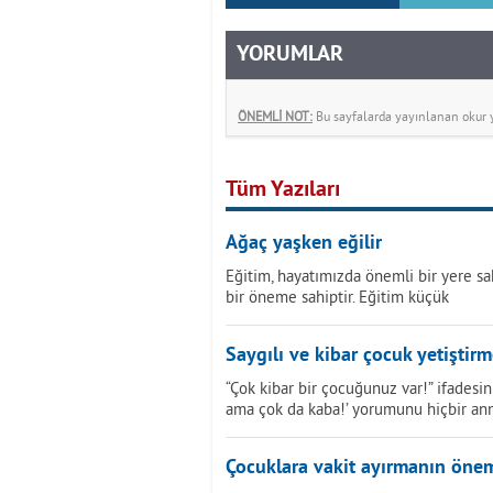
YORUMLAR
ÖNEMLİ NOT:
Bu sayfalarda yayınlanan okur yo
Tüm Yazıları
Ağaç yaşken eğilir
Eğitim, hayatımızda önemli bir yere sahi
bir öneme sahiptir. Eğitim küçük
Saygılı ve kibar çocuk yetiştir
“Çok kibar bir çocuğunuz var!” ifadesi
ama çok da kaba!’ yorumunu hiçbir an
Çocuklara vakit ayırmanın öne