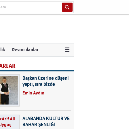
lık
Resmi ilanlar
ARLAR
Başkan üzerine düşeni
yaptı, sıra bizde
Emin Aydın
ALABANDA KÜLTÜR VE
BAHAR ŞENLİĞİ