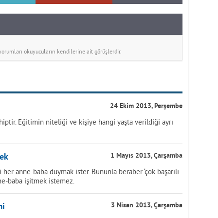
rumları okuyucuların kendilerine ait görüşlerdir.
24 Ekim 2013, Perşembe
ptir. Eğitimin niteliği ve kişiye hangi yaşta verildiği ayrı
mek
1 Mayıs 2013, Çarşamba
ni her anne-baba duymak ister. Bununla beraber ‘çok başarılı
ne-baba işitmek istemez.
mi
3 Nisan 2013, Çarşamba