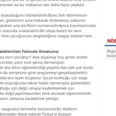
eminde ise bu intikamın sesi daha fazla çıkabilir.
ı duyulduğunu bilmelidirler.Bunu fark ettirmenizin
n, gözlerinin içine bakarak dinlemeniz, odasının
 alırken ona da fikrini sormanızdır.Ayrıca tutumlarınızda
 arasında sıralanabilir.Bir olaya bazen bir tavır
ız hem çocuğunuza sergilediğiniz saygıyı zedeler hem
NÖB
Bugün
İfadelerinizin Farkında Olmalısınız
bulu
sız tavrı ‘çocuktur!’ diye düşünüp hoş gören aileler
ünceler, uzun süre yanlış davranışları
uk ana dilini öğrenebildiği,yaşama dair pek çok kuralı
ı da seviyesine göre sergilemeyi gerçekleştirebilir.
ta ters tepki oluşturur. Çocuk korktuğu için saygı
rite boşluğunda tekrar hatalı davranışlar gösterebilir.
rktuğu için değil, sevgiyi kaybetmemek için
 ile değil,yapılmasından zevk alınarak öğrenilmelidir.
arın zamanla karakterine yerleşir.
 saygısızca kelimeler kullanırlar.Bu ifadeleri
 bilmeden tekrar ederler.Türkçe’yi düzgün