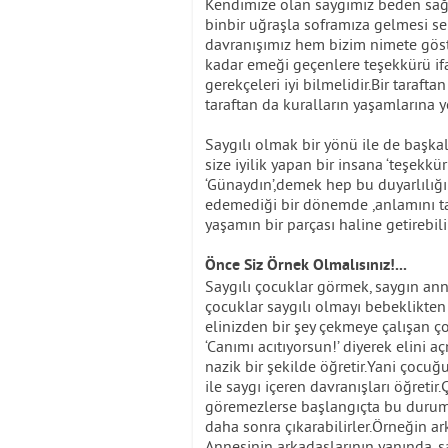
Kendimize olan saygımız beden sağlı
binbir uğraşla soframıza gelmesi se
davranışımız hem bizim nimete göst
kadar emeği geçenlere teşekkürü ifa
gerekçeleri iyi bilmelidir.Bir taraft
taraftan da kuralların yaşamlarına ye
Saygılı olmak bir yönü ile de başkal
size iyilik yapan bir insana ‘teşekk
‘Günaydın’,demek hep bu duyarlılığı
edemediği bir dönemde ,anlamını ta
yaşamın bir parçası haline getirebilir
Önce Siz Örnek Olmalısınız!...
Saygılı çocuklar görmek, saygın ann
çocuklar saygılı olmayı bebeklikten
elinizden bir şey çekmeye çalışan ço
‘Canımı acıtıyorsun!’ diyerek elini 
nazik bir şekilde öğretir.Yani çocuğ
ile saygı içeren davranışları öğreti
göremezlerse başlangıçta bu durumu
daha sonra çıkarabilirler.Örneğin ar
Annesinin arkadaşlarının yanında, say