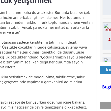
ocuk yetiştirmek
esini her anne-baba duymak ister. Bununla beraber ‘çok
u hiçbir anne-baba işitmek istemez. Her toplumun
ları birbirinden farklıdır. Türk toplumunda önem verilen
ınmayabilir. Ancak şu nokta her millet için ortaktır ki
er ve ister’
olmasını sadece kendilerini tatmin için değil,
r. Özellikle cocukların ilerde çalışacağı, evlenip yuva
 sağlam temelleri olması gerektiği de düşünülürse
işilik özelliklerindendir.Çocuklarımızın saygılı bireyler
ece bizim yanımızda iken değil,her durumda saygın
it ederiz.
uklar yetiştirmek de model olma, takdir etme, sabır
süreç çerçevesinde yapılması gerekenleri adım adım
saygı sebebi ile konuşurken gözünün içine bakarız,
aygımız neticesinde çevre temizliğine dikkat ederiz.