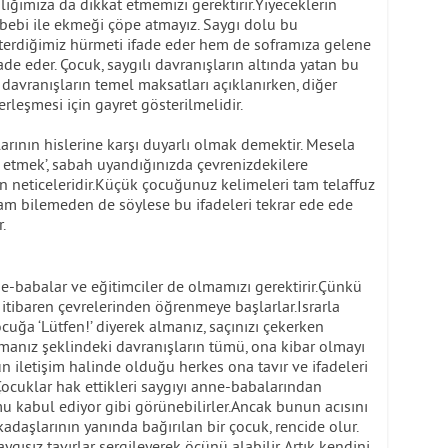
ğımıza da dikkat etmemizi gerektirir.Yiyeceklerin
bebi ile ekmeği çöpe atmayız. Saygı dolu bu
erdiğimiz hürmeti ifade eder hem de soframıza gelene
de eder. Çocuk, saygılı davranışların altında yatan bu
an davranışların temel maksatları açıklanırken, diğer
rleşmesi için gayret gösterilmelidir.
arının hislerine karşı duyarlı olmak demektir. Mesela
ür etmek’, sabah uyandığınızda çevrenizdekilere
n neticeleridir.Küçük çocuğunuz kelimeleri tam telaffuz
m bilemeden de söylese bu ifadeleri tekrar ede ede
.
e-babalar ve eğitimciler de olmamızı gerektirir.Çünkü
 itibaren çevrelerinden öğrenmeye başlarlar.Israrla
cuğa ‘Lütfen!’ diyerek almanız, saçınızı çekerken
açmanız şeklindeki davranışların tümü, ona kibar olmayı
un iletişim halinde olduğu herkes ona tavır ve ifadeleri
r.Çocuklar hak ettikleri saygıyı anne-babalarından
 kabul ediyor gibi görünebilirler.Ancak bunun acısını
kadaşlarının yanında bağırılan bir çocuk, rencide olur.
gısız tavırlar sergileyerek öcünü alabilir. Artık kendini