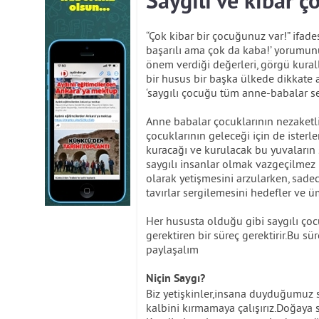
Saygılı ve kibar ç
“Çok kibar bir çocuğunuz var!” ifad
başarılı ama çok da kaba!’ yorumun
önem verdiği değerleri, görgü kural
bir husus bir başka ülkede dikkate al
‘saygılı çocuğu tüm anne-babalar sev
Anne babalar çocuklarının nezaketli 
çocuklarının geleceği için de isterle
kuracağı ve kurulacak bu yuvaların
saygılı insanlar olmak vazgeçilmez k
olarak yetişmesini arzularken, sad
tavırlar sergilemesini hedefler ve üm
Her hususta olduğu gibi saygılı çoc
gerektiren bir süreç gerektirir.Bu 
paylaşalım
Niçin Saygı?
Biz yetişkinler,insana duyduğumuz 
kalbini kırmamaya çalışırız.Doğaya s