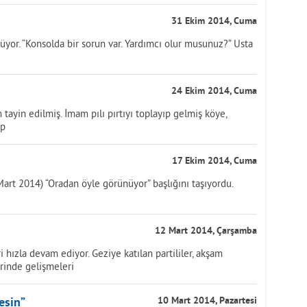
31 Ekim 2014, Cuma
rüyor. “Konsolda bir sorun var. Yardımcı olur musunuz?” Usta
24 Ekim 2014, Cuma
tayin edilmiş. İmam pılı pırtıyı toplayıp gelmiş köye,
ip
17 Ekim 2014, Cuma
art 2014) “Oradan öyle görünüyor” başlığını taşıyordu.
12 Mart 2014, Çarşamba
i hızla devam ediyor. Geziye katılan partililer, akşam
erinde gelişmeleri
esin”
10 Mart 2014, Pazartesi