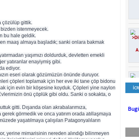
çözülüp gittik.
ğı bizden istenmeyecek.
n bu hale geldik.
ten maaş almaya başladık; sanki onlara bakmak
yatırmadan yaşımızı doldurduk, devletten emekli
ğer yatıranlar enayiymiş gibi.
da ediyor.
ızın eseri olarak gözümüzün önünde duruyor.
ri çöpleri toplamak için her eve iki tane çöp bidonu
ymak için evin bir köşesine koyduk. Çöpleri yine naylon
Evlerimizin önü çöplük gibi oldu. Sanki o sokakta, o
uttuk gitti. Dışarıda olan akrabalarımıza,
 gerek görmedik ve onca yatırım orada atıllaşmaya
müzede yaşatılmaya çalışılan Patagonyalıların
ıyor, yerine mimarisinin nereden alındığı bilinmeyen