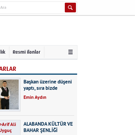
lık
Resmi ilanlar
ARLAR
Başkan üzerine düşeni
yaptı, sıra bizde
Emin Aydın
ALABANDA KÜLTÜR VE
BAHAR ŞENLİĞİ