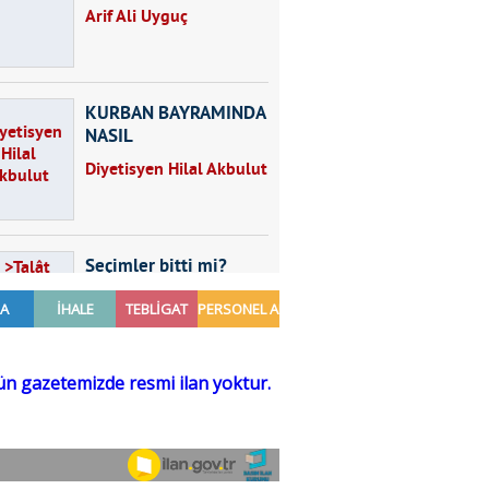
Arif Ali Uyguç
KURBAN BAYRAMINDA
NASIL
BESLENMELİYİZ?
Diyetisyen Hilal Akbulut
Seçimler bitti mi?
Talât Yörük
Hayal kurmak
Sezgin MADRAN