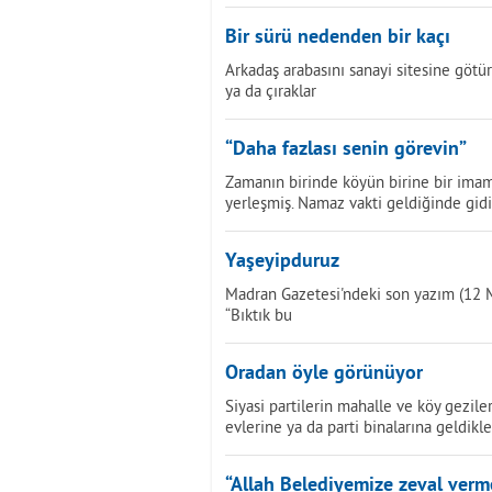
Bir sürü nedenden bir kaçı
Arkadaş arabasını sanayi sitesine götü
ya da çıraklar
“Daha fazlası senin görevin”
Zamanın birinde köyün birine bir imam 
yerleşmiş. Namaz vakti geldiğinde gid
Yaşeyipduruz
Madran Gazetesi'ndeki son yazım (12 M
“Bıktık bu
Oradan öyle görünüyor
Siyasi partilerin mahalle ve köy geziler
evlerine ya da parti binalarına geldikl
“Allah Belediyemize zeval verm