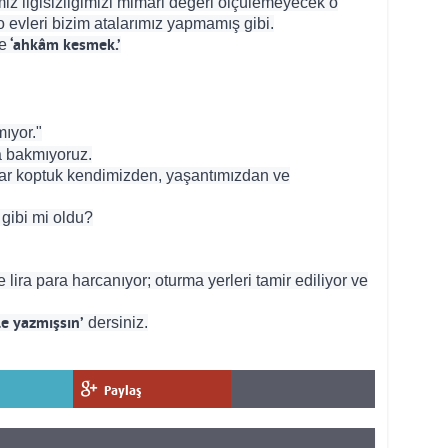
miz ilgisizliğimizi mimari değeri ölçülemeyecek o
o evleri bizim atalarımız yapmamış gibi.
e
‘ahkâm kesmek.’
ıyor."
a bakmıyoruz.
adar koptuk kendimizden, yaşantımızdan ve
 gibi mi oldu?
e lira para harcanıyor; oturma yerleri tamir ediliyor ve
le yazmışsın’
dersiniz.
Paylaş