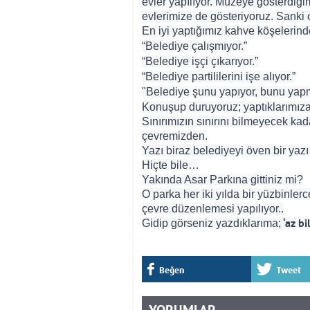
evler yapılıyor. Müzeye gösterdiği
evlerimize de gösteriyoruz. Sanki 
En iyi yaptığımız kahve köşelerind
“Belediye çalışmıyor.”
“Belediye işçi çıkarıyor.”
“Belediye partililerini işe alıyor.”
"Belediye şunu yapıyor, bunu yapm
Konuşup duruyoruz; yaptıklarımız
Sınırımızın sınırını bilmeyecek k
çevremizden.
Yazı biraz belediyeyi öven bir yazı
Hiçte bile…
Yakında Asar Parkına gittiniz mi?
O parka her iki yılda bir yüzbinlerc
çevre düzenlemesi yapılıyor..
Gidip görseniz yazdıklarıma;
‘az bi
Beğen
Tweet