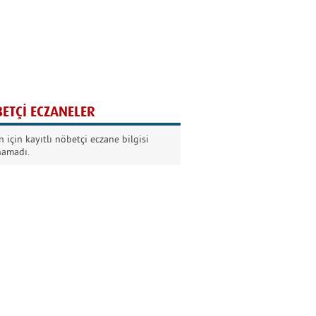
Ağaç yaşken eğilir
Nilüfer Kabalı
ETÇİ ECZANELER
Kurban Bayramında
 için kayıtlı nöbetçi eczane bilgisi
Dikkat!
namadı.
Şermin Örter
90’larda genç olmak
Kazım Aksoy