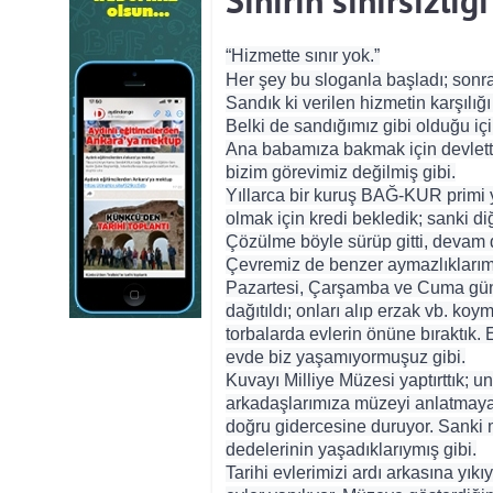
Sınırın sınırsızlığı
“Hizmette sınır yok.”
Her şey bu sloganla başladı; sonra 
Sandık ki verilen hizmetin karşılı
Belki de sandığımız gibi olduğu içi
Ana babamıza bakmak için devlet
bizim görevimiz değilmiş gibi.
Yıllarca bir kuruş BAĞ-KUR primi 
olmak için kredi bekledik; sanki di
Çözülme böyle sürüp gitti, devam 
Çevremiz de benzer aymazlıklarım
Pazartesi, Çarşamba ve Cuma günle
dağıtıldı; onları alıp erzak vb. ko
torbalarda evlerin önüne bıraktık. 
evde biz yaşamıyormuşuz gibi.
Kuvayı Milliye Müzesi yaptırttık; un
arkadaşlarımıza müzeyi anlatmaya
doğru gidercesine duruyor. Sanki 
dedelerinin yaşadıklarıymış gibi.
Tarihi evlerimizi ardı arkasına yık