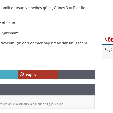
n komik olursun ve herkes güler; Güney Batı Egeliler
e olursun.
; yakışmaz.
NÖB
tiyorsun; çık don gömlek yap break dansını. Efenin
Bugün
bulu
Paylaş
rumları okuyucuların kendilerine ait görüşlerdir.