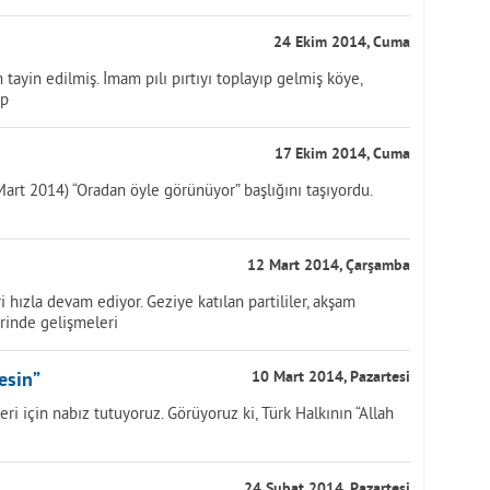
24 Ekim 2014, Cuma
tayin edilmiş. İmam pılı pırtıyı toplayıp gelmiş köye,
ip
17 Ekim 2014, Cuma
art 2014) “Oradan öyle görünüyor” başlığını taşıyordu.
12 Mart 2014, Çarşamba
i hızla devam ediyor. Geziye katılan partililer, akşam
erinde gelişmeleri
esin”
10 Mart 2014, Pazartesi
ri için nabız tutuyoruz. Görüyoruz ki, Türk Halkının “Allah
24 Şubat 2014, Pazartesi