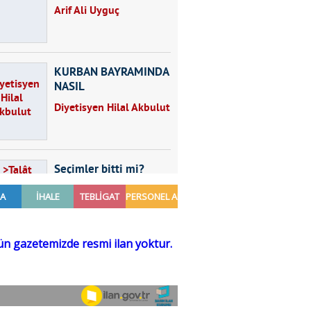
Arif Ali Uyguç
KURBAN BAYRAMINDA
NASIL
BESLENMELİYİZ?
Diyetisyen Hilal Akbulut
Seçimler bitti mi?
Talât Yörük
Hayal kurmak
Sezgin MADRAN