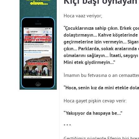
Kıçı başı oynayan
Hoca vaaz veriyor;
“Çocuklarınıza sahip çıkın. Erkek ço
dolaştırmayın... Kahve köşelerinde
geçirmelerine izin vermeyin... Sigar
çıkın... Parklarda, sokak aralarında
olmalarını sağlayın... İtaati, saygıyı
Mini etek giydirmeyin...”
İmamın bu fetvasına o an cemaatten 
“Hoca, senin kız da mini etekle dol
Hoca gayet pişkin cevap verir:
“Yakışıyor da haspaya be…”
* * *
Geçtiğimiz günlerde Efenin biri brea