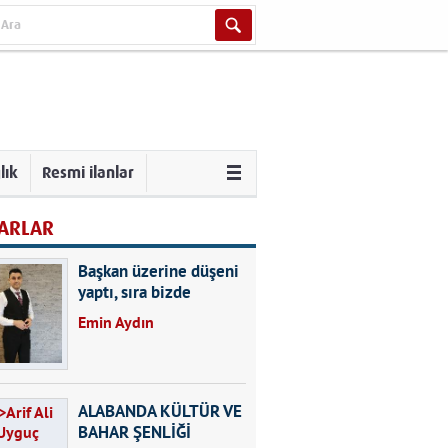
lık
Resmi ilanlar
ARLAR
Başkan üzerine düşeni
yaptı, sıra bizde
Emin Aydın
ALABANDA KÜLTÜR VE
BAHAR ŞENLİĞİ