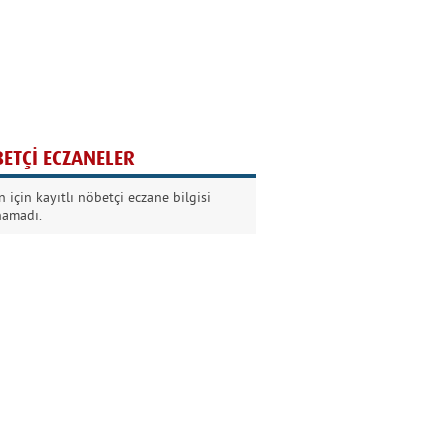
Ağaç yaşken eğilir
Nilüfer Kabalı
ETÇİ ECZANELER
Kurban Bayramında
 için kayıtlı nöbetçi eczane bilgisi
Dikkat!
namadı.
Şermin Örter
90’larda genç olmak
Kazım Aksoy