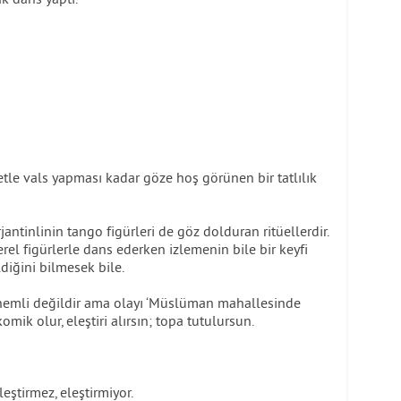
fetle vals yapması kadar göze hoş görünen bir tatlılık
rjantinlinin tango figürleri de göz dolduran ritüellerdir.
erel figürlerle dans ederken izlemenin bile bir keyfi
diğini bilmesek bile.
emli değildir ama olayı ‘Müslüman mahallesinde
mik olur, eleştiri alırsın; topa tutulursun.
eştirmez, eleştirmiyor.