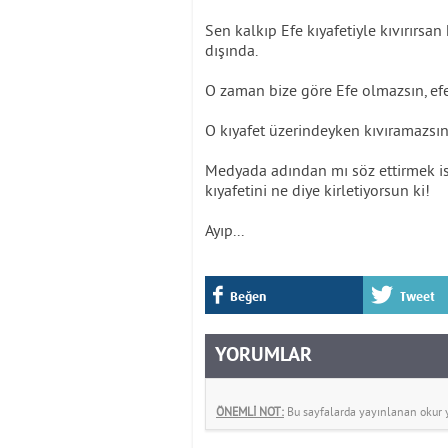
Sen kalkıp Efe kıyafetiyle kıvırırsa
dışında.
O zaman bize göre Efe olmazsın, ef
O kıyafet üzerindeyken kıvıramazsın
Medyada adından mı söz ettirmek is
kıyafetini ne diye kirletiyorsun ki!
Ayıp...
Beğen
Tweet
YORUMLAR
ÖNEMLİ NOT:
Bu sayfalarda yayınlanan okur yo