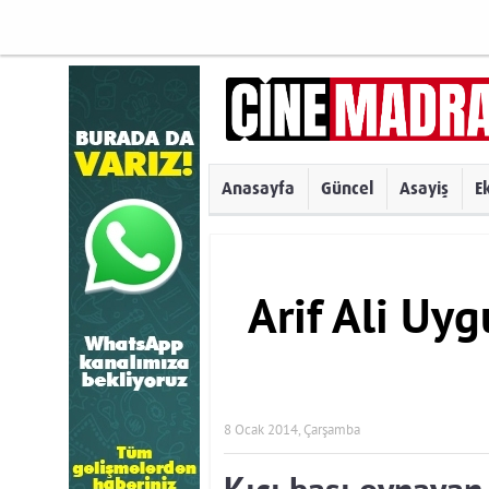
Anasayfa
Güncel
Asayiş
E
Arif Ali Uyg
8 Ocak 2014, Çarşamba