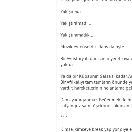
Yakışmadı…
Yakıştırılmadı…
Yakıştıramadık…
Müzik evrenseldir; dans da öyle.
Bir Avusturyalı dansçının yerel kıya
yoktur.
Ya da bir Kübalının Salsa’sı kadar, A
Bir Afrikalıyı tam tamların önünde y
vardır; hareketlerinin ne anlama gel
Dans yadırganmaz. Beğenmek de ön
salyangoz satma’ şekline sokarsan ko
* * *
Kimse, kimseye break yapıyor diye el