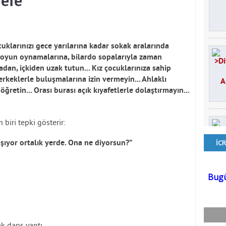
 efe
cuklarınızı gece yarılarına kadar sokak aralarında
 oyun oynamalarına, bilardo sopalarıyla zaman
adan, içkiden uzak tutun... Kız çocuklarınıza sahip
 erkeklerle buluşmalarına izin vermeyin... Ahlaklı
 öğretin... Orası burası açık kıyafetlerle dolaştırmayın...
biri tepki gösterir:
aşıyor ortalık yerde. Ona ne diyorsun?”
k dans yaptı.