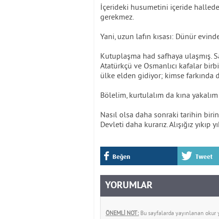
İçerideki husumetini içeride hallede
gerekmez.
Yani, uzun lafın kısası: Dünür evin
Kutuplaşma had safhaya ulaşmış. Sağc
Atatürkçü ve Osmanlıcı kafalar birbir
ülke elden gidiyor; kimse farkında d
Bölelim, kurtulalım da kına yakalım 
Nasıl olsa daha sonraki tarihin biri
Devleti daha kurarız. Alışığız yıkıp
Beğen
Tweet
YORUMLAR
ÖNEMLİ NOT:
Bu sayfalarda yayınlanan okur yo