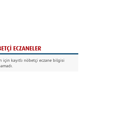
Ağaç yaşken eğilir
Nilüfer Kabalı
ETÇİ ECZANELER
Kurban Bayramında
 için kayıtlı nöbetçi eczane bilgisi
Dikkat!
namadı.
Şermin Örter
90’larda genç olmak
Kazım Aksoy