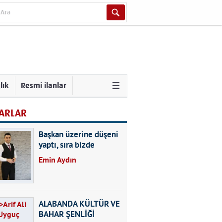
lık
Resmi ilanlar
ARLAR
Başkan üzerine düşeni
yaptı, sıra bizde
Emin Aydın
ALABANDA KÜLTÜR VE
BAHAR ŞENLİĞİ