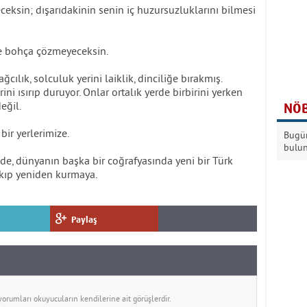
ceksin; dışarıdakinin senin iç huzursuzluklarını bilmesi
de bohça çözmeyeceksin.
ılık, solculuk yerini laiklik, dinciliğe bırakmış.
ini ısırıp duruyor. Onlar ortalık yerde birbirini yerken
eğil.
NÖB
bir yerlerimize.
Bugün
bulu
nde, dünyanın başka bir coğrafyasında yeni bir Türk
 yıkıp yeniden kurmaya.
Paylaş
rumları okuyucuların kendilerine ait görüşlerdir.