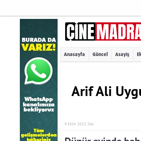
Anasayfa
Güncel
Asayiş
E
Arif Ali Uyg
8 Ekim 2013, Salı