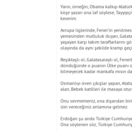
Yarın, örneğin, Obama kalkıp Atatür
köşe yazarı ona laf söylese, Tayyipçi
keserim.
Avrupa liglerinde, Fener’in yenilmes
yemesinden mutluluk duyan, Galata
yaşayan karşı takım taraftarlarını
olayında da aynı şekilde kramp geç
Beşiktaşlı ol, Galatasaraylı ol, Fene
döndüğünde o puanın Ülke puanı old
bilmeyecek kadar mankafa mısın da
Osmanlıyı öven çıkışlar yapan, Atat
alan, Bebek katilleri ile masaya otu
Onu sevmemeniz, ona dışarıdan birin
izin vereceğiniz anlamına gelmez.
Erdoğan şu anda Türkiye Cumhuriyet
Ona söylenen söz, Türkiye Cumhuriy