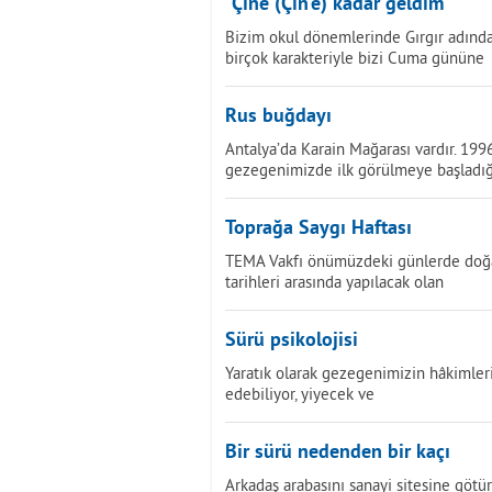
“Çine (Çin’e) kadar geldim”
Bizim okul dönemlerinde Gırgır adında 
birçok karakteriyle bizi Cuma gününe
Rus buğdayı
Antalya’da Karain Mağarası vardır. 199
gezegenimizde ilk görülmeye başladığ
Toprağa Saygı Haftası
TEMA Vakfı önümüzdeki günlerde doğayl
tarihleri arasında yapılacak olan
Sürü psikolojisi
Yaratık olarak gezegenimizin hâkimleriy
edebiliyor, yiyecek ve
Bir sürü nedenden bir kaçı
Arkadaş arabasını sanayi sitesine götü