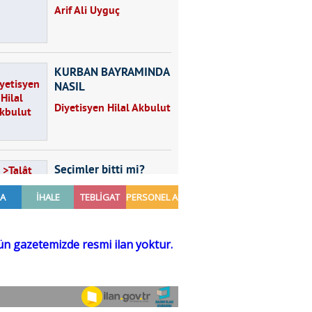
Arif Ali Uyguç
KURBAN BAYRAMINDA
NASIL
BESLENMELİYİZ?
Diyetisyen Hilal Akbulut
Seçimler bitti mi?
Talât Yörük
Hayal kurmak
Sezgin MADRAN