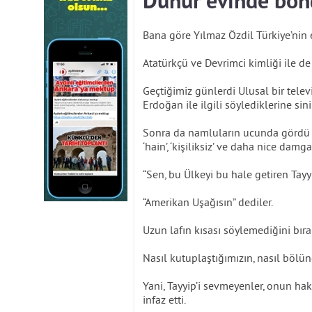
Dünür evinde bo
Bana göre Yılmaz Özdil Türkiye’nin 
Atatürkçü ve Devrimci kimliği ile de
Geçtiğimiz günlerdi Ulusal bir tele
Erdoğan ile ilgili söylediklerine sini
Sonra da namluların ucunda gördü ke
‘hain’, ‘kişiliksiz’ ve daha nice da
“Sen, bu Ülkeyi bu hale getiren Tayy
“Amerikan Uşağısın” dediler.
Uzun lafın kısası söylemediğini bıra
Nasıl kutuplaştığımızın, nasıl böl
Yani, Tayyip’i sevmeyenler, onun hak
infaz etti.