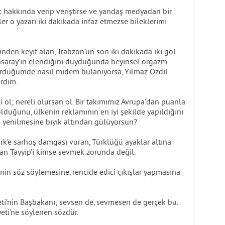
k hakkında verip veriştirse ve yandaş medyadan bir
ler o yazarı iki dakikada infaz etmezse bileklerimi
inden keyif alan, Trabzon’un son iki dakikada iki gol
saray’ın elendiğini duyduğunda beyinsel orgazm
 gördüğümde nasıl midem bulanıyorsa, Yılmaz Özdil
irdim.
rli ol; nereli olursan ol. Bir takımımız Avrupa’dan puanla
uğunu, ülkenin reklamının en iyi şekilde yapıldığını
 yenilmesine bıyık altından gülüyorsun?
ürk’e sarhoş damgası vuran, Türklüğü ayaklar altına
ran Tayyip’i kimse sevmek zorunda değil.
in söz söylemesine, rencide edici çıkışlar yapmasına
i’nin Başbakanı; sevsen de, sevmesen de gerçek bu.
eti’ne söylenen sözdür.