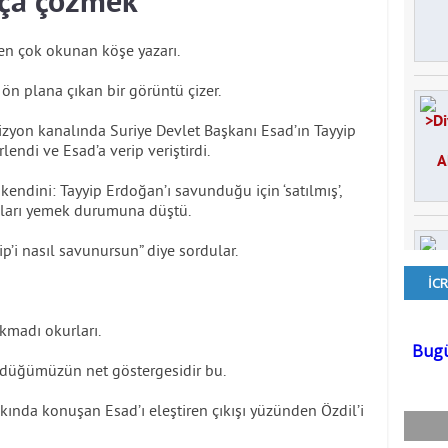
hça çözmek
en çok okunan köşe yazarı.
 ön plana çıkan bir görüntü çizer.
vizyon kanalında Suriye Devlet Başkanı Esad’ın Tayyip
rlendi ve Esad’a verip veriştirdi.
ndini: Tayyip Erdoğan’ı savunduğu için ‘satılmış’,
mgaları yemek durumuna düştü.
ip’i nasıl savunursun” diye sordular.
kmadı okurları.
ündüğümüzün net göstergesidir bu.
kında konuşan Esad’ı eleştiren çıkışı yüzünden Özdil’i