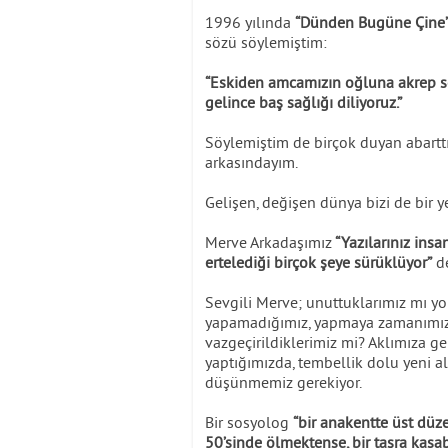
1996 yılında
“Dünden Bugüne Çine
sözü söylemiştim:
“Eskiden amcamızın oğluna akrep sok
gelince baş sağlığı diliyoruz.”
Söylemiştim de birçok duyan abartt
arkasındayım.
Gelişen, değişen dünya bizi de bir ye
Merve Arkadaşımız
“Yazılarınız insa
ertelediği birçok şeye sürüklüyor”
de
Sevgili Merve; unuttuklarımız mı y
yapamadığımız, yapmaya zamanımız 
vazgeçirildiklerimiz mi? Aklımıza ge
yaptığımızda, tembellik dolu yeni 
düşünmemiz gerekiyor.
Bir sosyolog
“bir anakentte üst düze
50’sinde ölmektense, bir taşra kasa