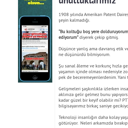
unuttuklarımız
1908 yılında Amerikan Patent Dairesi
şeyin kalmadığı.
“Bu koltuğu boş yere dolduruyorum
ediyorum”
diyerek çekip gitmiş.
Düşünce yanlış ama davranış etik v
ne düşünürdü bilmiyorum.
Şu sanal âleme ve korkunç hızla gel
yaşamın içinde olması nedeniyle zo
pek de beceremeyenlerdenim. Yani t
Gelişmeleri şaşkınlıkla izlerken insa
aklınıza gelir gelmez bunu yapıyors
kadar güzel bir keyif olabilir mi? P
bilgisayarımız birkaç saniye gecikiyo
Teknoloji insanlığın daha kolay yaşa
götürüyor. Neleri arkamızda bırakıp