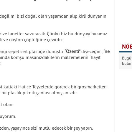
 değil mi bizi doğal olan yaşamdan alıp kirli dünyanın
bize lanetler savuracak. Çünkü biz bu dünyayı hırsımız
k ve naylon çöplüğüne çevirdik.
NÖB
argı sepet sert plastiğe dönüştü.
“Özenti”
diyeceğim,
“ne
anında komşu masanızdakilerin malzemelerini hayıt
Bugün
;
bulu
üst kattaki Hatice Teyzelerde görerek bir grosmarketten
bir plastik piknik çantası almışsınızdır.
l olan.
kuyorum.
den, yaşayınca sizi mutlu edecek bir şey yapın.