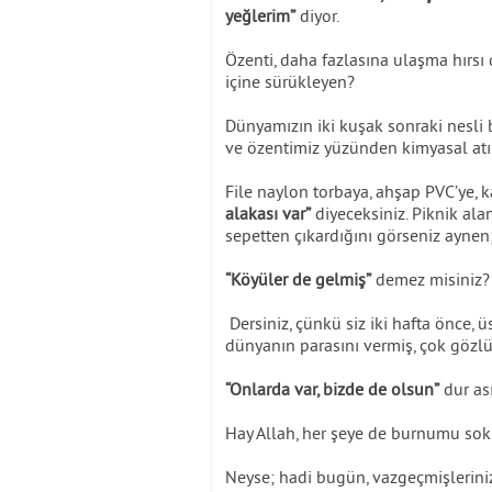
yeğlerim”
diyor.
Özenti, daha fazlasına ulaşma hırsı
içine sürükleyen?
Dünyamızın iki kuşak sonraki nesli 
ve özentimiz yüzünden kimyasal atı
File naylon torbaya, ahşap PVC’ye, k
alakası var”
diyeceksiniz. Piknik al
sepetten çıkardığını görseniz aynen
“Köyüler de gelmiş”
demez misiniz?
Dersiniz, çünkü siz iki hafta önce, 
dünyanın parasını vermiş, çok gözlü 
“Onlarda var, bizde de olsun”
dur ası
Hay Allah, her şeye de burnumu so
Neyse; hadi bugün, vazgeçmişleriniz