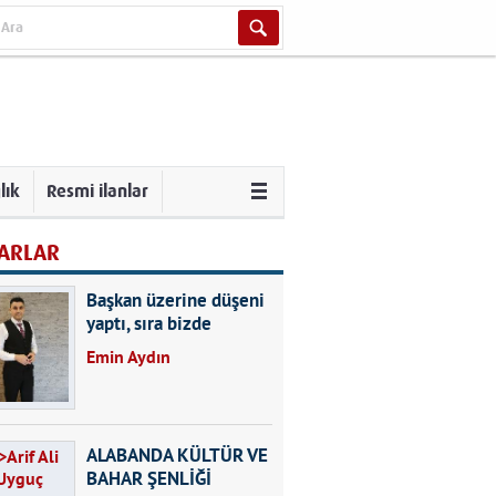
lık
Resmi ilanlar
ARLAR
Başkan üzerine düşeni
yaptı, sıra bizde
Emin Aydın
ALABANDA KÜLTÜR VE
BAHAR ŞENLİĞİ