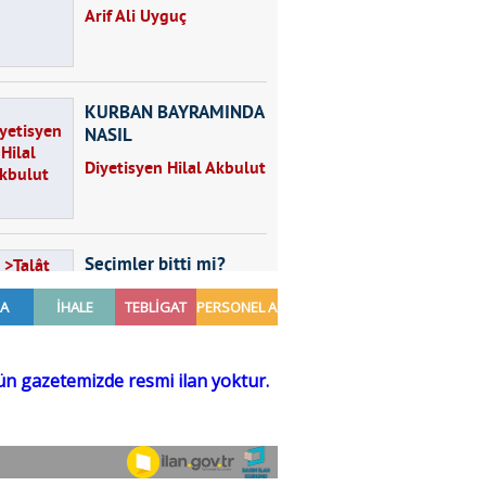
Arif Ali Uyguç
KURBAN BAYRAMINDA
NASIL
BESLENMELİYİZ?
Diyetisyen Hilal Akbulut
Seçimler bitti mi?
Talât Yörük
Hayal kurmak
Sezgin MADRAN