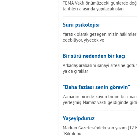
TEMA Vakfı önümüzdeki günlerde doğayl
tarihleri arasında yapılacak olan
Sürü psikolojisi
Yaratık olarak gezegenimizin hâkimleriy
edebiliyor, yiyecek ve
Bir sürü nedenden bir kaçı
Arkadaş arabasını sanayi sitesine götü
ya da çıraklar
“Daha fazlası senin görevin”
Zamanın birinde köyün birine bir imam 
yerleşmiş. Namaz vakti geldiğinde gid
Yaşeyipduruz
Madran Gazetesi'ndeki son yazım (12 M
“Bıktık bu