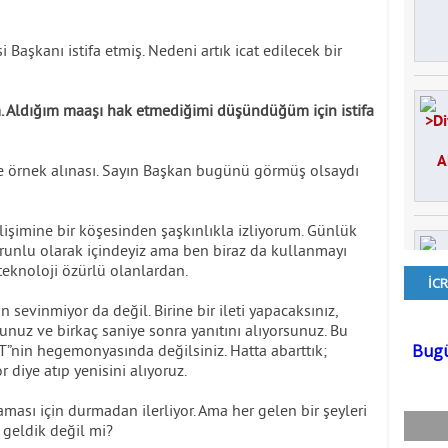
 Başkanı istifa etmiş. Nedeni artık icat edilecek bir
. Aldığım maaşı hak etmediğimi düşündüğüm için istifa
e örnek alınası. Sayın Başkan bugünü görmüş olsaydı
işimine bir köşesinden şaşkınlıkla izliyorum. Günlük
runlu olarak içindeyiz ama ben biraz da kullanmayı
eknoloji özürlü olanlardan.
n sevinmiyor da değil. Birine bir ileti yapacaksınız,
unuz ve birkaç saniye sonra yanıtını alıyorsunuz. Bu
TT”nin hegemonyasında değilsiniz. Hatta abarttık;
r diye atıp yenisini alıyoruz.
ması için durmadan ilerliyor. Ama her gelen bir şeyleri
 geldik değil mi?