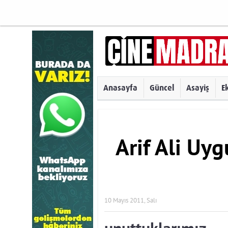
Anasayfa
Güncel
Asayiş
E
Arif Ali Uyg
10 Mayıs 2011, Salı