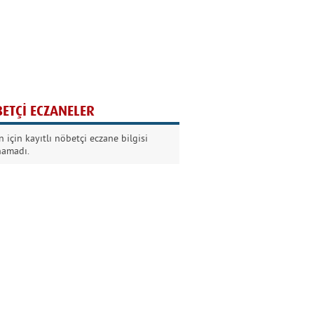
Ağaç yaşken eğilir
Nilüfer Kabalı
ETÇİ ECZANELER
Kurban Bayramında
 için kayıtlı nöbetçi eczane bilgisi
Dikkat!
namadı.
Şermin Örter
90’larda genç olmak
Kazım Aksoy