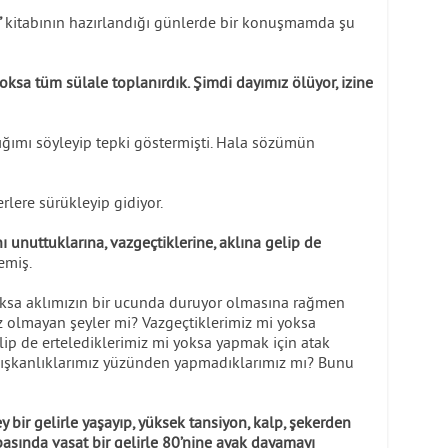
”
kitabının hazırlandığı günlerde bir konuşmamda şu
sa tüm sülale toplanırdık. Şimdi dayımız ölüyor, izine
ığımı söyleyip tepki göstermişti. Hala sözümün
rlere sürükleyip gidiyor.
nı unuttuklarına, vazgeçtiklerine, aklına gelip de
miş.
oksa aklımızın bir ucunda duruyor olmasına rağmen
olmayan şeyler mi? Vazgeçtiklerimiz mi yoksa
lip de ertelediklerimiz mi yoksa yapmak için atak
alışkanlıklarımız yüzünden yapmadıklarımız mı? Bunu
y bir gelirle yaşayıp, yüksek tansiyon, kalp, şekerden
basında vasat bir gelirle 80’nine ayak dayamayı