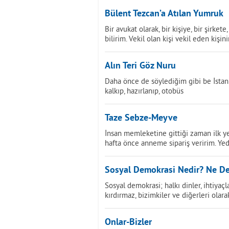
Bülent Tezcan’a Atılan Yumruk
Bir avukat olarak, bir kişiye, bir şirk
bilirim. Vekil olan kişi vekil eden kişin
Alın Teri Göz Nuru
Daha önce de söylediğim gibi be İstanb
kalkıp, hazırlanıp, otobüs
Taze Sebze-Meyve
İnsan memleketine gittiği zaman ilk y
hafta önce anneme sipariş veririm. Ye
Sosyal Demokrasi Nedir? Ne De
Sosyal demokrasi; halkı dinler, ihtiyaçla
kırdırmaz, bizimkiler ve diğerleri olara
Onlar-Bizler