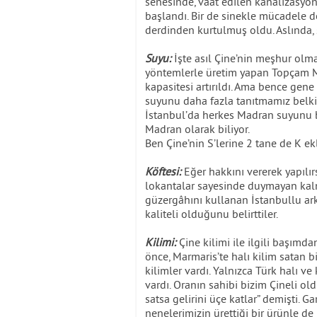
senesinde, vaat edilen kanalizasyo
başlandı. Bir de sinekle mücadele de
derdinden kurtulmuş oldu. Aslında, s
Suyu:
İşte asıl Çine’nin meşhur olma
yöntemlerle üretim yapan Topçam Ma
kapasitesi artırıldı. Ama bence gen
suyunu daha fazla tanıtmamız belki 
İstanbul’da herkes Madran suyunu b
Madran olarak biliyor.
Ben Çine’nin S’lerine 2 tane de K e
Köftesi:
Eğer hakkını vererek yapılır
lokantalar sayesinde duymayan kal
güzergâhını kullanan İstanbullu a
kaliteli olduğunu belirttiler.
Kilimi:
Çine kilimi ile ilgili başımd
önce, Marmaris’te halı kilim satan bi
kilimler vardı. Yalnızca Türk halı ve 
vardı. Oranın sahibi bizim Çineli o
satsa gelirini üçe katlar” demişti. 
nenelerimizin ürettiği bir ürünle d