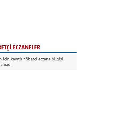
Ağaç yaşken eğilir
Nilüfer Kabalı
ETÇİ ECZANELER
Kurban Bayramında
 için kayıtlı nöbetçi eczane bilgisi
Dikkat!
namadı.
Şermin Örter
90’larda genç olmak
Kazım Aksoy