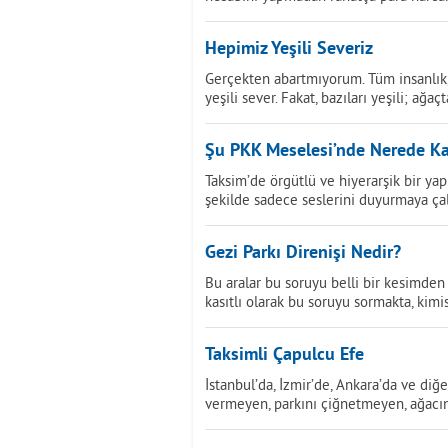
Hepimiz Yeşili Severiz
Gerçekten abartmıyorum. Tüm insanlık, A
yeşili sever. Fakat, bazıları yeşili; ağaç
Şu PKK Meselesi’nde Nerede Ka
Taksim’de örgütlü ve hiyerarşik bir y
şekilde sadece seslerini duyurmaya çalı
Gezi Parkı Direnişi Nedir?
Bu aralar bu soruyu belli bir kesimden
kasıtlı olarak bu soruyu sormakta, kim
Taksimli Çapulcu Efe
İstanbul’da, İzmir’de, Ankara’da ve diğ
vermeyen, parkını çiğnetmeyen, ağacın