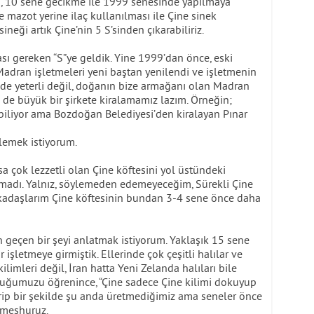
n, 10 sene gecikme ile 1999 senesinde yapılmaya
 mazot yerine ilaç kullanılması ile Çine sinek
ineği artık Çine’nin 5 S’sinden çıkarabiliriz.
sı gereken “S”ye geldik. Yine 1999’dan önce, eski
dran işletmeleri yeni baştan yenilendi ve işletmenin
e de yeterli değil, doğanın bize armağanı olan Madran
de büyük bir şirkete kiralamamız lazım. Örneğin;
iliyor ama Bozdoğan Belediyesi’den kiralayan Pınar
klemek istiyorum.
sa çok lezzetli olan Çine köftesini yol üstündeki
madı. Yalnız, söylemeden edemeyeceğim, Sürekli Çine
rkadaşlarım Çine köftesinin bundan 3-4 sene önce daha
an geçen bir şeyi anlatmak istiyorum. Yaklaşık 15 sene
r işletmeye girmiştik. Ellerinde çok çeşitli halılar ve
kilimleri değil, İran hatta Yeni Zelanda halıları bile
lduğumuzu öğrenince, “Çine sadece Çine kilimi dokuyup
Garip bir şekilde şu anda üretmediğimiz ama seneler önce
e meşhuruz.