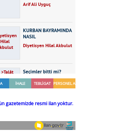
Arif Ali Uyguç
KURBAN BAYRAMINDA
NASIL
BESLENMELİYİZ?
Diyetisyen Hilal Akbulut
Seçimler bitti mi?
Talât Yörük
Hayal kurmak
Sezgin MADRAN