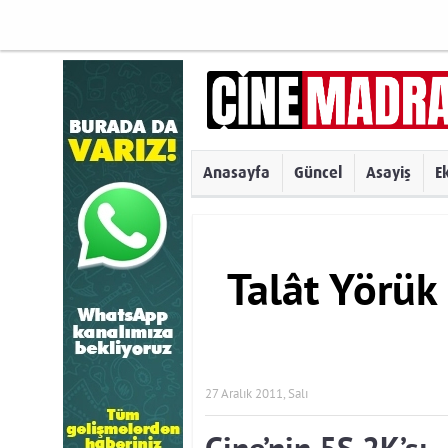
Anasayfa
Güncel
Asayiş
E
Talât Yörük
27 Aralık 2011, Salı