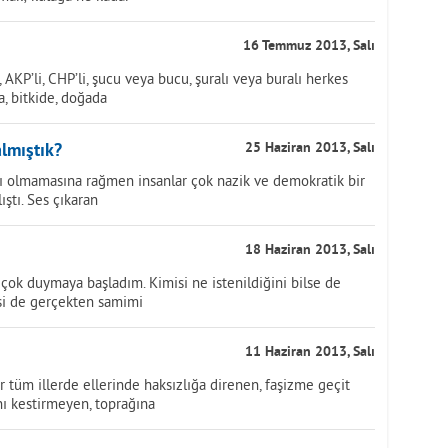
16 Temmuz 2013, Salı
KP’li, CHP’li, şucu veya bucu, şuralı veya buralı herkes
ta, bitkide, doğada
lmıştık?
25 Haziran 2013, Salı
apı olmamasına rağmen insanlar çok nazik ve demokratik bir
ştı. Ses çıkaran
18 Haziran 2013, Salı
 çok duymaya başladım. Kimisi ne istenildiğini bilse de
isi de gerçekten samimi
11 Haziran 2013, Salı
er tüm illerde ellerinde haksızlığa direnen, faşizme geçit
ı kestirmeyen, toprağına