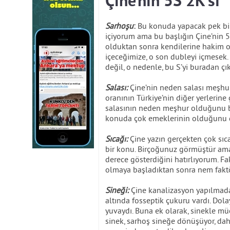
Çine’nin 5S 2K’sı
Sarhoşu
:
Bu konuda yapacak pek bir ş
içiyorum ama bu başlığın Çine’nin 5
olduktan sonra kendilerine hakim 
içeceğimize, o son dubleyi içmesek.
değil, o nedenle, bu S’yi buradan çı
Salası:
Çine’nin neden salası meşh
oranının Türkiye’nin diğer yerleri
salasının neden meşhur olduğunu b
konuda çok emeklerinin olduğunu
Sıcağı:
Çine yazın gerçekten çok sıc
bir konu. Birçoğunuz görmüştür am
derece gösterdiğini hatırlıyorum. Fa
olmaya başladıktan sonra nem faktö
Sineği:
Çine kanalizasyon yapılmada
altında fosseptik çukuru vardı. Dolayı
yuvaydı. Buna ek olarak, sinekle mü
sinek, sarhoş sineğe dönüşüyor, daha