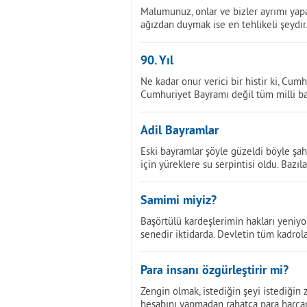
Malumunuz, onlar ve bizler ayrımı yapan 
ağızdan duymak ise en tehlikeli şeydir
90. Yıl
Ne kadar onur verici bir histir ki, Cumh
Cumhuriyet Bayramı değil tüm milli b
Adil Bayramlar
Eski bayramlar şöyle güzeldi böyle şah
için yüreklere su serpintisi oldu. Bazıl
Samimi miyiz?
Başörtülü kardeşlerimin hakları yeniy
senedir iktidarda. Devletin tüm kadrol
Para insanı özgürleştirir mi?
Zengin olmak, istediğin şeyi istediğin
hesabını yapmadan rahatça para harca