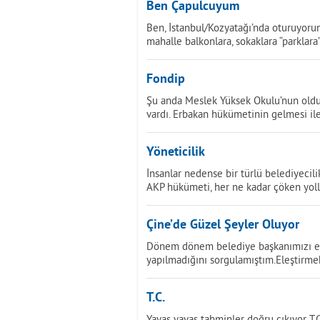
Ben Çapulcuyum
Ben, İstanbul/Kozyatağı’nda oturuyorum
mahalle balkonlara, sokaklara “parklara
Fondip
Şu anda Meslek Yüksek Okulu’nun olduğu
vardı. Erbakan hükümetinin gelmesi ile
Yöneticilik
İnsanlar nedense bir türlü belediyecili
AKP hükümeti, her ne kadar çöken yolla
Çine’de Güzel Şeyler Oluyor
Dönem dönem belediye başkanımızı eleş
yapılmadığını sorgulamıştım.Eleştirme
T.C.
Yavaş yavaş tahminler doğru çıkıyor T.C