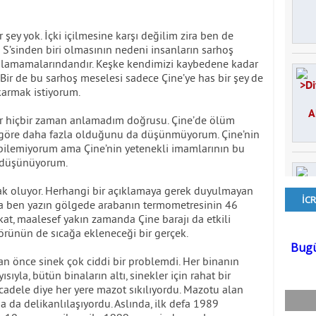
ey yok. İçki içilmesine karşı değilim zira ben de
 S’sinden biri olmasının nedeni insanların sarhoş
olamamalarındandır. Keşke kendimizi kaybedene kadar
 Bir de bu sarhoş meselesi sadece Çine’ye has bir şey de
karmak istiyorum.
ur hiçbir zaman anlamadım doğrusu. Çine’de ölüm
ne göre daha fazla olduğunu da düşünmüyorum. Çine’nin
ilemiyorum ama Çine’nin yetenekli imamlarının bu
 düşünüyorum.
ak oluyor. Herhangi bir açıklamaya gerek duyulmayan
a ben yazın gölgede arabanın termometresinin 46
kat, maalesef yakın zamanda Çine barajı da etkili
rünün de sıcağa ekleneceği bir gerçek.
n önce sinek çok ciddi bir problemdi. Her binanın
sıyla, bütün binaların altı, sinekler için rahat bir
cadele diye her yere mazot sıkılıyordu. Mazotu alan
 da delikanlılaşıyordu. Aslında, ilk defa 1989