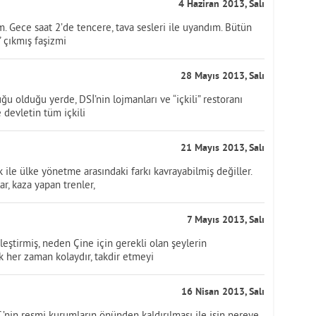
4 Haziran 2013, Salı
. Gece saat 2’de tencere, tava sesleri ile uyandım. Bütün
” çıkmış faşizmi
28 Mayıs 2013, Salı
 olduğu yerde, DSİ’nin lojmanları ve “içkili” restoranı
 devletin tüm içkili
21 Mayıs 2013, Salı
k ile ülke yönetme arasındaki farkı kavrayabilmiş değiller.
r, kaza yapan trenler,
7 Mayıs 2013, Salı
tirmiş, neden Çine için gerekli olan şeylerin
k her zaman kolaydır, takdir etmeyi
16 Nisan 2013, Salı
.’nin resmi kurumların önünden kaldırılması ile işin nereye