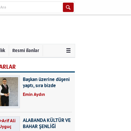
lık
Resmi ilanlar
ARLAR
Başkan üzerine düşeni
yaptı, sıra bizde
Emin Aydın
ALABANDA KÜLTÜR VE
BAHAR ŞENLİĞİ