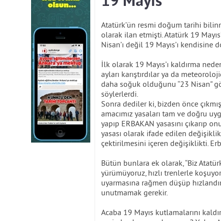
19 Mayıs
Atatürk’ün resmi doğum tarihi bili
olarak ilan etmişti. Atatürk 19 Mayıs
Nisan’ı değil 19 Mayıs’ı kendisine
İlk olarak 19 Mayıs’ı kaldırma nede
ayları karıştırdılar ya da meteoroloj
daha soğuk olduğunu “23 Nisan” göst
söylerlerdi.
Sonra dediler ki, bizden önce çıkmış
amacımız yasaları tam ve doğru uyg
yapıp ERBAKAN yasasını çıkarıp onu
yasası olarak ifade edilen değişiklik
çektirilmesini içeren değişiklikti. E
Bütün bunlara ek olarak, “Biz Atatü
yürümüyoruz, hızlı trenlerle koşuyo
uyarmasına rağmen düşüp hızlandırıl
unutmamak gerekir.
Acaba 19 Mayıs kutlamalarını kaldır