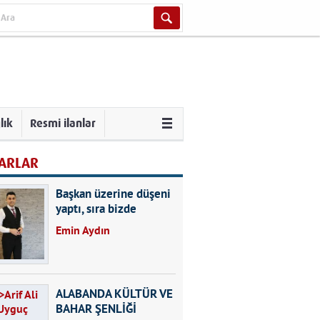
lık
Resmi ilanlar
ARLAR
Başkan üzerine düşeni
yaptı, sıra bizde
Emin Aydın
ALABANDA KÜLTÜR VE
BAHAR ŞENLİĞİ