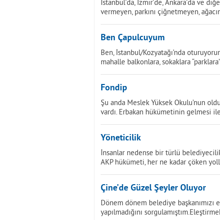
İstanbul’da, İzmir’de, Ankara’da ve diğ
vermeyen, parkını çiğnetmeyen, ağacın
Ben Çapulcuyum
Ben, İstanbul/Kozyatağı’nda oturuyorum
mahalle balkonlara, sokaklara “parklara
Fondip
Şu anda Meslek Yüksek Okulu’nun olduğu
vardı. Erbakan hükümetinin gelmesi ile
Yöneticilik
İnsanlar nedense bir türlü belediyecili
AKP hükümeti, her ne kadar çöken yolla
Çine’de Güzel Şeyler Oluyor
Dönem dönem belediye başkanımızı eleş
yapılmadığını sorgulamıştım.Eleştirme