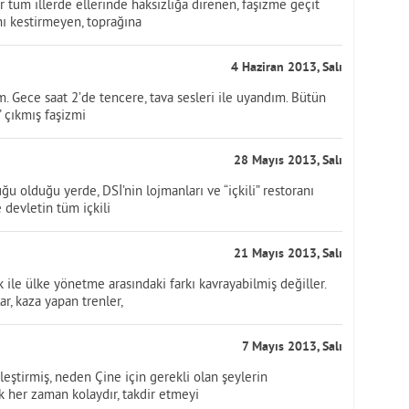
er tüm illerde ellerinde haksızlığa direnen, faşizme geçit
ı kestirmeyen, toprağına
4 Haziran 2013, Salı
. Gece saat 2’de tencere, tava sesleri ile uyandım. Bütün
” çıkmış faşizmi
28 Mayıs 2013, Salı
 olduğu yerde, DSİ’nin lojmanları ve “içkili” restoranı
 devletin tüm içkili
21 Mayıs 2013, Salı
k ile ülke yönetme arasındaki farkı kavrayabilmiş değiller.
r, kaza yapan trenler,
7 Mayıs 2013, Salı
tirmiş, neden Çine için gerekli olan şeylerin
k her zaman kolaydır, takdir etmeyi