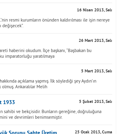
16 Nisan 2013, Salı
.’nin resmi kurumların önünden kaldırılması ile işin nereye
ı değişecek”.
26 Mart 2013, Salı
areti haberini okudum. İlçe başkanı, “Başbakan bu
orku imparatorluğu yaratılmaya
5 Mart 2013, Salı
akkında açıklama yapmış. İlk söylediği şey Aydın’ın
 olmuş. Ankaralılar Melih
t 1933
5 Şubat 2013, Salı
n sahibi ve bekçisidir. Bunların gereğine, doğruluğuna
mini ve devrimleri benimsemiştir.
üyük Sorunu Sahte Üretim
25 Ocak 2013, Cuma