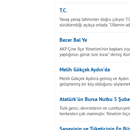
T.C.
Yavaş yavaş tahminler doğru çıkıyor T.C
sürüklendiği açıkça ortada. “Ülkenin ad
Becer Bal Ye
AKP Çine İlçe Yönetimi’nin başkanı ziy
yaptığınızı görse size kızar” demiş. K
Melih Gökçek Aydın’da
Melih Gökçek Aydın’a gelmiş ve Aydın h
gelişmemiş bir köy olduğunu söylemek
Atatürk'ün Bursa Nutku 5 Şuba
Türk genci, devrimlerin ve cumhuriyeti
herkesten çok inanmıştır. Yönetim biçi
Sanayinin ve Tüketicinin En B