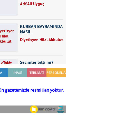
Arif Ali Uyguç
KURBAN BAYRAMINDA
NASIL
BESLENMELİYİZ?
Diyetisyen Hilal Akbulut
Seçimler bitti mi?
Talât Yörük
Hayal kurmak
Sezgin MADRAN