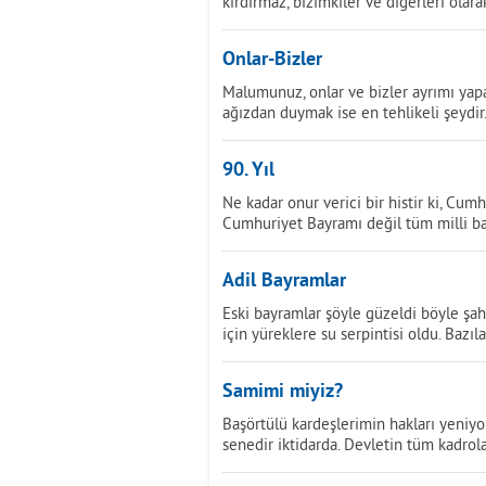
kırdırmaz, bizimkiler ve diğerleri olara
Onlar-Bizler
Malumunuz, onlar ve bizler ayrımı yapan 
ağızdan duymak ise en tehlikeli şeydir
90. Yıl
Ne kadar onur verici bir histir ki, Cumh
Cumhuriyet Bayramı değil tüm milli b
Adil Bayramlar
Eski bayramlar şöyle güzeldi böyle şah
için yüreklere su serpintisi oldu. Bazıl
Samimi miyiz?
Başörtülü kardeşlerimin hakları yeniy
senedir iktidarda. Devletin tüm kadrol