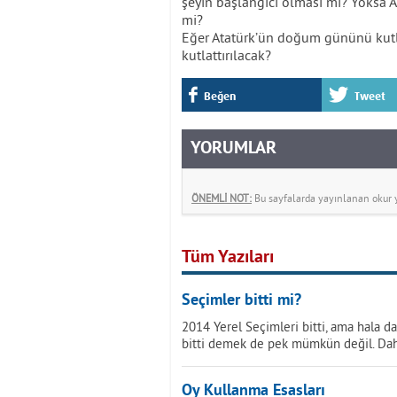
şeyin başlangıcı olması mı? Yoksa 
mi?
Eğer Atatürk’ün doğum gününü kut
kutlattırılacak?
Beğen
Tweet
YORUMLAR
ÖNEMLİ NOT:
Bu sayfalarda yayınlanan okur yo
Tüm Yazıları
Seçimler bitti mi?
2014 Yerel Seçimleri bitti, ama hala d
bitti demek de pek mümkün değil. Da
Oy Kullanma Esasları