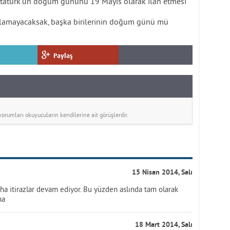
Atatürk’ün doğum gününü 19 Mayıs olarak ilan etmesi
lamayacaksak, başka birilerinin doğum günü mü
Paylaş
rumları okuyucuların kendilerine ait görüşlerdir.
15 Nisan 2014, Salı
aha itirazlar devam ediyor. Bu yüzden aslında tam olarak
ha
18 Mart 2014, Salı