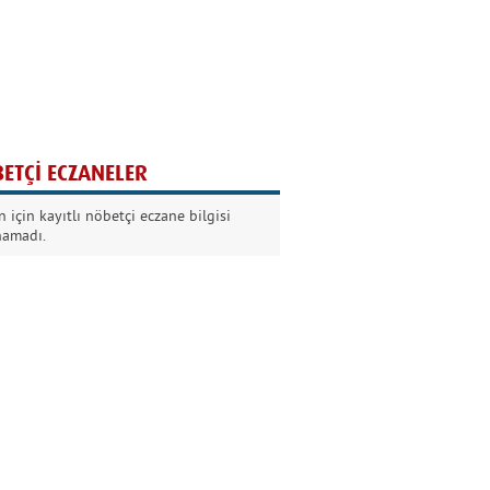
Ağaç yaşken eğilir
Nilüfer Kabalı
ETÇİ ECZANELER
Kurban Bayramında
 için kayıtlı nöbetçi eczane bilgisi
Dikkat!
namadı.
Şermin Örter
90’larda genç olmak
Kazım Aksoy