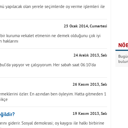
ü yapılacak olan yerele seçimlerde oy verme işlemleri ile
25 Ocak 2014, Cumartesi
ete, bir kuruma vekalet etmenin ne demek olduğunu çok iyi
in haklarını
NÖB
24 Aralık 2013, Salı
Bugün
bulu
ul’da yaşıyor ve çalışıyorum. Her sabah saat 06:10’da
26 Kasım 2013, Salı
emeklerini özler. En azından ben öyleyim. Hatta gitmeden 1
dikçe
ğildir?
19 Kasım 2013, Salı
rını giderir. Sosyal demokrasi; oy kaygısı ile halkı birbirine