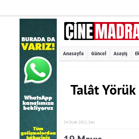
Anasayfa
Güncel
Asayiş
E
Talât Yörük
24 Ocak 2012, Salı