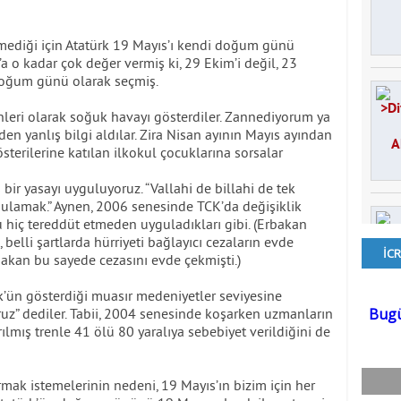
nmediği için Atatürk 19 Mayıs’ı kendi doğum günü
’a o kadar çok değer vermiş ki, 29 Ekim’i değil, 23
 doğum günü olarak seçmiş.
nleri olarak soğuk havayı gösterdiler. Zannediyorum ya
iden yanlış bilgi aldılar. Zira Nisan ayının Mayıs ayından
erilerine katılan ilkokul çocuklarına sorsalar
 bir yasayı uyguluyoruz. “Vallahi de billahi de tek
ulamak.” Aynen, 2006 senesinde TCK’da değişiklik
 hiç tereddüt etmeden uyguladıkları gibi. (Erbakan
, belli şartlarda hürriyeti bağlayıcı cezaların evde
rbakan bu sayede cezasını evde çekmişti.)
rk’ün gösterdiği muasır medeniyetler seviyesine
ruz” dediler. Tabii, 2004 senesinde koşarken uzmanların
mış trenle 41 ölü 80 yaralıya sebebiyet verildiğini de
mak istemelerinin nedeni, 19 Mayıs’ın bizim için her