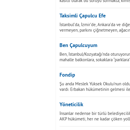
kasıtlı olarak bu soruyu sormakta, kim
Taksimli Çapulcu Efe
İstanbul’da, İzmir’de, Ankara’da ve diğ
vermeyen, parkını çiğnetmeyen, ağacın
Ben Çapulcuyum
Ben, İstanbul/Kozyatağı’nda oturuyorum
mahalle balkonlara, sokaklara “parklara
Fondip
Şu anda Meslek Yüksek Okulu’nun olduğu
vardı. Erbakan hükümetinin gelmesi ile
Yöneticilik
İnsanlar nedense bir türlü belediyecili
AKP hükümeti, her ne kadar çöken yolla