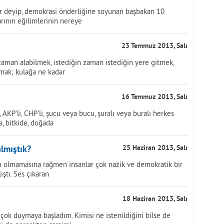
or deyip, demokrasi önderliğine soyunan başbakan 10
arının eğilimlerinin nereye
23 Temmuz 2013, Salı
 zaman alabilmek, istediğin zaman istediğin yere gitmek,
mak; kulağa ne kadar
16 Temmuz 2013, Salı
KP’li, CHP’li, şucu veya bucu, şuralı veya buralı herkes
ta, bitkide, doğada
lmıştık?
25 Haziran 2013, Salı
apı olmamasına rağmen insanlar çok nazik ve demokratik bir
ştı. Ses çıkaran
18 Haziran 2013, Salı
 çok duymaya başladım. Kimisi ne istenildiğini bilse de