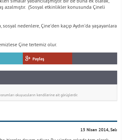
leri simalar yabancılaşmıştır. Bir de buna ek olarak,
aş azalmıştır. (Sosyal etkinlikler konusunda Çineli
 sosyal nedenlere, Çine’den kaçıp Aydın’da yaşayanlara
mizlese Çine tertemiz olur.
Paylaş
rumları okuyucuların kendilerine ait görüşlerdir.
15 Nisan 2014, Salı