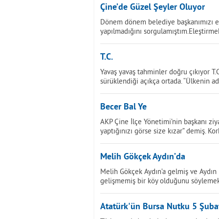
Çine’de Güzel Şeyler Oluyor
Dönem dönem belediye başkanımızı eleş
yapılmadığını sorgulamıştım.Eleştirme
T.C.
Yavaş yavaş tahminler doğru çıkıyor T.C
sürüklendiği açıkça ortada. “Ülkenin ad
Becer Bal Ye
AKP Çine İlçe Yönetimi’nin başkanı ziy
yaptığınızı görse size kızar” demiş. K
Melih Gökçek Aydın’da
Melih Gökçek Aydın’a gelmiş ve Aydın h
gelişmemiş bir köy olduğunu söylemek
Atatürk'ün Bursa Nutku 5 Şuba