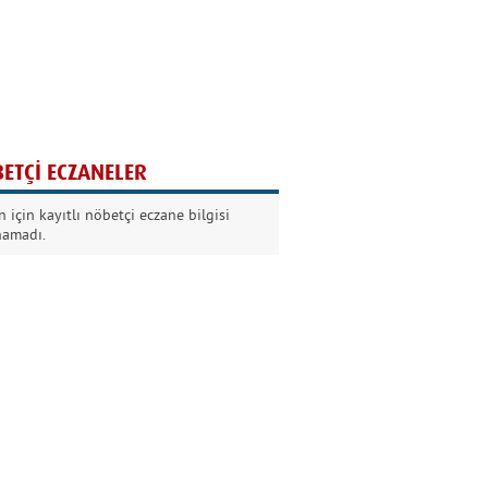
Ağaç yaşken eğilir
Nilüfer Kabalı
ETÇİ ECZANELER
Kurban Bayramında
 için kayıtlı nöbetçi eczane bilgisi
Dikkat!
namadı.
Şermin Örter
90’larda genç olmak
Kazım Aksoy