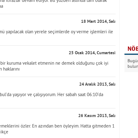
aha itirazlar devam ediyor. Bu yüzden aslında tam olarak
ha
18 Mart 2014, Salı
ü yapılacak olan yerele seçimlerde oy verme işlemleri ile
NÖB
25 Ocak 2014, Cumartesi
Bugün
ete, bir kuruma vekalet etmenin ne demek olduğunu çok iyi
bulu
in haklarını
24 Aralık 2013, Salı
ul’da yaşıyor ve çalışıyorum. Her sabah saat 06:10’da
26 Kasım 2013, Salı
emeklerini özler. En azından ben öyleyim. Hatta gitmeden 1
dikçe