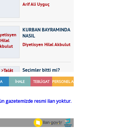
Arif Ali Uyguç
KURBAN BAYRAMINDA
NASIL
BESLENMELİYİZ?
Diyetisyen Hilal Akbulut
Seçimler bitti mi?
Talât Yörük
Hayal kurmak
Sezgin MADRAN