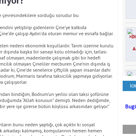
miyor?
e çevresindekilere sorduğu sorudur bu.
kendini yetiştirip gidenlerin Çine’ye katkıda
ine’de çalışıp Aydın’da oturan memur ve esnafa bağlar.
elen nedeni ekonomik koşullardır. Tarım üzerine kurulu
dışında başka bir sanayi kolu olmadığı için, tarlası
naf olmayan, madenlerde çalışmak gibi bir hedefi
cilik olmayan Çineliler mecburen Çine’nin dışında iş
adar ki, Çine’de senelerce çiftçilik yapan insanlar dahi
Bodrum, Marmaris tarafına taksicilik yapmaya gidiyorlar.
 çalışıyorlar.
ndan bindiğim, Bodrum’un yerlisi olan taksi şoförüne
 sorduğumda “Allah korusun” demişti. Neden dediğimde,
 bir yere işe girerse bütün köylüsü arkasından geliyor.”
ların bunu neden yaptığı, çok açıktır ki sosyal
artık arkadaşı kalmamış, komşularının hemen hemen