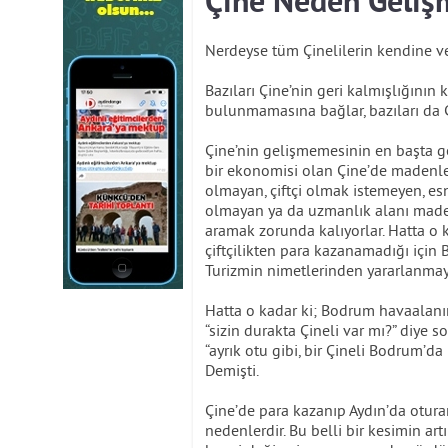
Çine Neden Geliş
Nerdeyse tüm Çinelilerin kendine v
Bazıları Çine’nin geri kalmışlığının 
bulunmamasına bağlar, bazıları da Ç
Çine’nin gelişmemesinin en başta g
bir ekonomisi olan Çine’de madenler 
olmayan, çiftçi olmak istemeyen, es
olmayan ya da uzmanlık alanı maden
aramak zorunda kalıyorlar. Hatta o k
çiftçilikten para kazanamadığı için 
Turizmin nimetlerinden yararlanmaya
Hatta o kadar ki; Bodrum havaalanı
“sizin durakta Çineli var mı?” diye
“ayrık otu gibi, bir Çineli Bodrum’da
Demişti.
Çine’de para kazanıp Aydın’da oturan
nedenlerdir. Bu belli bir kesimin 