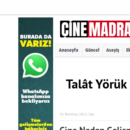
Anasayfa
Güncel
Asayiş
E
Talât Yörük
24 Temmuz 2012, Salı