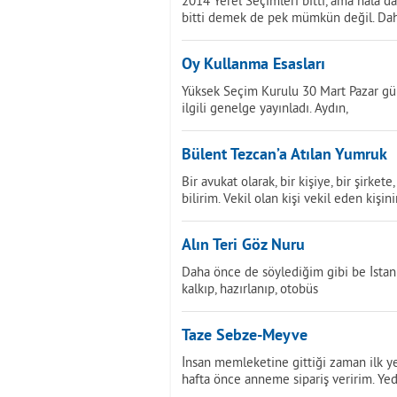
2014 Yerel Seçimleri bitti, ama hala d
bitti demek de pek mümkün değil. Da
Oy Kullanma Esasları
Yüksek Seçim Kurulu 30 Mart Pazar gün
ilgili genelge yayınladı. Aydın,
Bülent Tezcan’a Atılan Yumruk
Bir avukat olarak, bir kişiye, bir şirk
bilirim. Vekil olan kişi vekil eden kişin
Alın Teri Göz Nuru
Daha önce de söylediğim gibi be İstanb
kalkıp, hazırlanıp, otobüs
Taze Sebze-Meyve
İnsan memleketine gittiği zaman ilk y
hafta önce anneme sipariş veririm. Ye