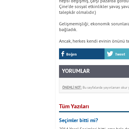
hepsi değişmiş, çarşı pazarda gördük
Çine’de sosyal etkinlikler yavaş yav
talepkâr olmalıdır.)
Gelişmemişliği; ekonomik sorunlara,
bağladık.
Ancak, herkes kendi evinin önünü te
Beğen
Tweet
YORUMLAR
ÖNEMLİ NOT:
Bu sayfalarda yayınlanan okur yo
Tüm Yazıları
Seçimler bitti mi?