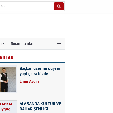
lık
Resmi ilanlar
ARLAR
Başkan üzerine düşeni
yaptı, sıra bizde
Emin Aydın
ALABANDA KÜLTÜR VE
BAHAR ŞENLİĞİ