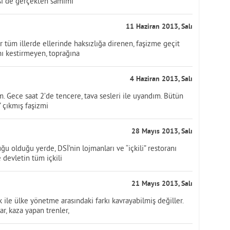
isi de gerçekten samimi
11 Haziran 2013, Salı
er tüm illerde ellerinde haksızlığa direnen, faşizme geçit
ı kestirmeyen, toprağına
4 Haziran 2013, Salı
. Gece saat 2’de tencere, tava sesleri ile uyandım. Bütün
” çıkmış faşizmi
28 Mayıs 2013, Salı
 olduğu yerde, DSİ’nin lojmanları ve “içkili” restoranı
 devletin tüm içkili
21 Mayıs 2013, Salı
k ile ülke yönetme arasındaki farkı kavrayabilmiş değiller.
r, kaza yapan trenler,