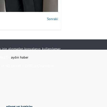
Sonraki
rik izin alınmadan kopyalanıp, kullanılamaz.
RKETİ -
aydın haber
K.NO:20 KAT:1 DAİRE:1 Çine/AYDIN