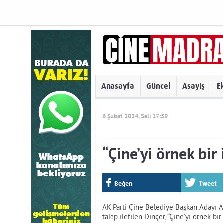
Anasayfa
Güncel
Asayiş
E
6 Şubat 2024, Salı 17:59
“Çine’yi örnek bir
Beğen
Tweet
AK Parti Çine Belediye Başkan Adayı Ali
talep iletilen Dinçer, “Çine’yi örnek bi