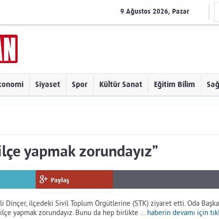
9 Ağustos 2026, Pazar
konomi
Siyaset
Spor
Kültür Sanat
Eğitim Bilim
Sağ
 ilçe yapmak zorundayız”
Paylaş
 Dinçer, ilçedeki Sivil Toplum Örgütlerine (STK) ziyaret etti. Oda Başka
r ilçe yapmak zorundayız. Bunu da hep birlikte ...
haberin devamı için tık