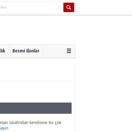
lık
Resmi ilanlar
nları tarafından kendisine bir çok
layın