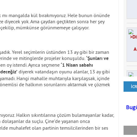
dık mı mangalda kül bırakmıyoruz. Hele bunun önünde
ze diyecek yok. Ama çaydan geçtikten sonra her şey
 çekilip, mümkünse görünmemeye çalışıyor.
adık. Yerel seçimlerin üstünden 13 ay gibi bir zaman
erinde ve mitinglerde projeler konuşuldu.
‘Şunları ve
n oy istendi. Ayrıca seçmene
‘1 Nisan sabahı
diyerek vatandaşın oyunu alanlar, 13 ay gibi
deceğiz’
yamadı. Hangi mahalle muhtarıyla karşılaşsak, içinde
önemlisi de halkının sorunlarını aktarmak ve çözmek
ıyoruz. Halkın sıkıntılarına çözüm bulamayanlar kadar,
 dolaşanlar da suçlu. Çine’de yaşanan onca
elde muhalefet olan partinin temsilcilerinden bir ses