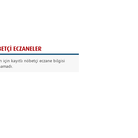
Ağaç yaşken eğilir
Nilüfer Kabalı
ETÇİ ECZANELER
Kurban Bayramında
 için kayıtlı nöbetçi eczane bilgisi
Dikkat!
namadı.
Şermin Örter
90’larda genç olmak
Kazım Aksoy