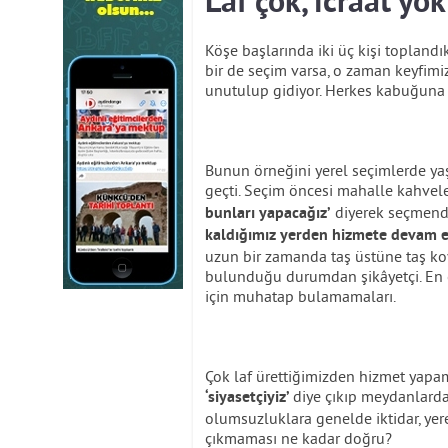
Laf çok, icraat yok
Köşe başlarında iki üç kişi toplan
bir de seçim varsa, o zaman keyfimi
unutulup gidiyor. Herkes kabuğuna
Bunun örneğini yerel seçimlerde yaş
geçti. Seçim öncesi mahalle kahvel
diyerek seçmende
bunları yapacağız’
kaldığımız yerden hizmete devam e
uzun bir zamanda taş üstüne taş ko
bulunduğu durumdan şikâyetçi. En 
için muhatap bulamamaları.
Çok laf ürettiğimizden hizmet yapam
diye çıkıp meydanlarda
‘siyasetçiyiz’
olumsuzluklara genelde iktidar, yer
çıkmaması ne kadar doğru?