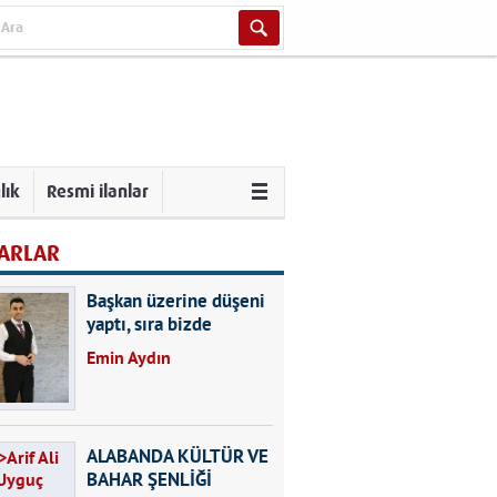
lık
Resmi ilanlar
ARLAR
Başkan üzerine düşeni
yaptı, sıra bizde
Emin Aydın
ALABANDA KÜLTÜR VE
BAHAR ŞENLİĞİ