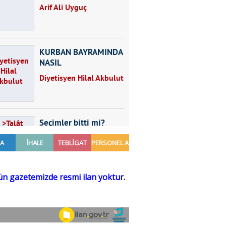
Arif Ali Uyguç
KURBAN BAYRAMINDA
NASIL
BESLENMELİYİZ?
Diyetisyen Hilal Akbulut
Seçimler bitti mi?
Talât Yörük
Hayal kurmak
Sezgin MADRAN