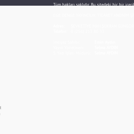
Tüm hakları saklıdır. Bu sitedeki hiç bir içe
EGE DENGE YAYINCILIK TİCARET ANONİM Şİ
Adres:
ŞEVKETİYE MAH.ŞÜKRAN GÜNGÖR S
Telefon:
0 (256) 213 80 33
İmtiyaz Sahibi:
Emin Aydın
Yayın Yönetmeni:
Selma AYDIN
S. Yazı İşleri Müdürü:
Selma AYDIN
t
m