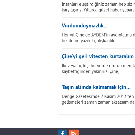
İnsanları eleştirdiğiniz zaman hep siz
karşılaşırız. Yıllarca güzel haber yapars
Vurdumduymazlık...
Her yıl Çine’de AYDEM’in aydınlatma dir
biz de ne yazık ki, alışkanlık
Çine’yi geri vitesten kurtaralım
İki veya üç kişi bir yerde oturup mem
kaybettiğinden yakınırız. Çine,
Taşın altında kalmamak için…
Denge Gazetesi’nde 7 Kasım 2013’ten b
gelişmeleri zaman zaman aksatsam da