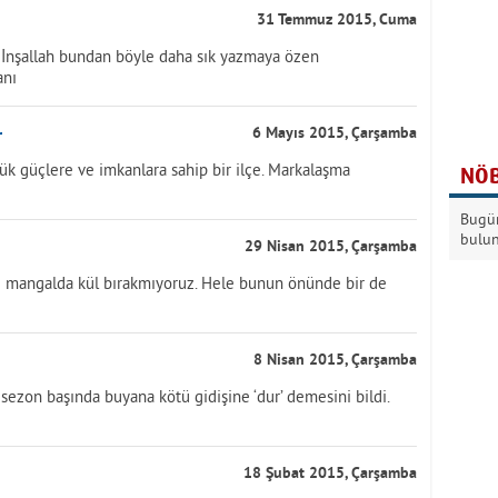
31 Temmuz 2015, Cuma
. İnşallah bundan böyle daha sık yazmaya özen
anı
r
6 Mayıs 2015, Çarşamba
yük güçlere ve imkanlara sahip bir ilçe. Markalaşma
NÖB
Bugün
bulu
29 Nisan 2015, Çarşamba
 mı mangalda kül bırakmıyoruz. Hele bunun önünde bir de
8 Nisan 2015, Çarşamba
sezon başında buyana kötü gidişine ‘dur’ demesini bildi.
18 Şubat 2015, Çarşamba