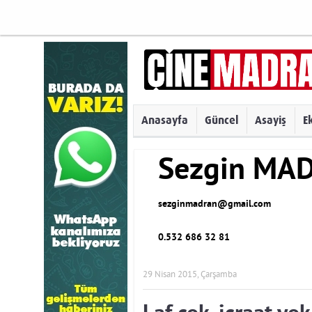
Anasayfa
Güncel
Asayiş
E
Sezgin MA
sezginmadran@gmail.com
0.532 686 32 81
29 Nisan 2015, Çarşamba