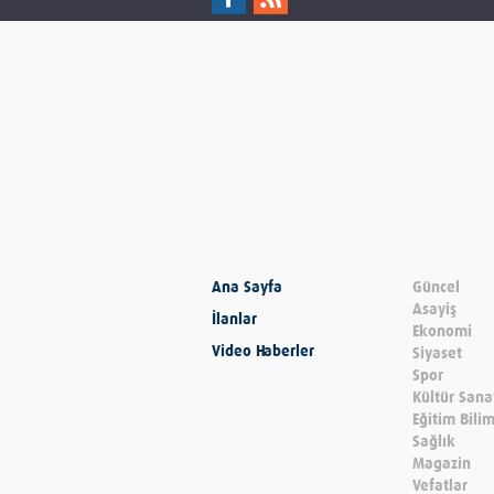
Ana Sayfa
Güncel
Asayiş
İlanlar
Ekonomi
Video Haberler
Siyaset
Spor
Kültür Sana
Eğitim Bili
Sağlık
Magazin
Vefatlar