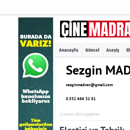
Anasayfa
Güncel
Asayiş
E
Sezgin MA
sezginmadran@gmail.com
0.532 686 32 81
12 Kasım 2014, Çarşamba