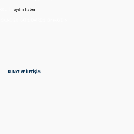
RKETİ -
aydın haber
K.NO:20 KAT:1 DAİRE:1 Çine/AYDIN
KÜNYE VE İLETİŞİM