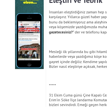
Eleştiri ve Tebrik
İnsanları eleştirdiğiniz zaman hep s
karşılaşırız. Yıllarca güzel haber y
bunu da beklemiyoruz ama aleyhine 
veya köşemizde yazdığımızda muhata
der ve telefonu kapat
gazetecesiniz?"
Mesleği ilk yıllarında bu gibi hitam
haberlerde veya yazdığımız köşe k
gayret içinde değiliz. Kendime yap
Bizler nasıl eleştiriye açıksak, her
*****
31 Ekim Cuma günü Çine Kapalı Cez
Erim'in Söke İlçe Jandarma Komutanl
bizleri sevindirdi. Emeği geçen her