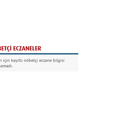
Ağaç yaşken eğilir
Nilüfer Kabalı
ETÇİ ECZANELER
Kurban Bayramında
 için kayıtlı nöbetçi eczane bilgisi
Dikkat!
namadı.
Şermin Örter
90’larda genç olmak
Kazım Aksoy