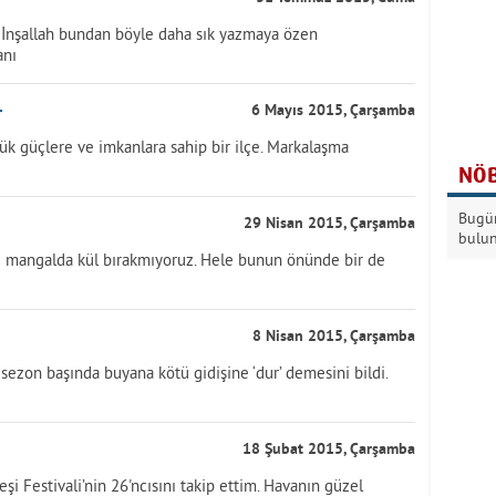
. İnşallah bundan böyle daha sık yazmaya özen
anı
r
6 Mayıs 2015, Çarşamba
yük güçlere ve imkanlara sahip bir ilçe. Markalaşma
NÖB
Bugün
29 Nisan 2015, Çarşamba
bulu
 mı mangalda kül bırakmıyoruz. Hele bunun önünde bir de
8 Nisan 2015, Çarşamba
sezon başında buyana kötü gidişine ‘dur’ demesini bildi.
18 Şubat 2015, Çarşamba
i Festivali’nin 26'ncısını takip ettim. Havanın güzel