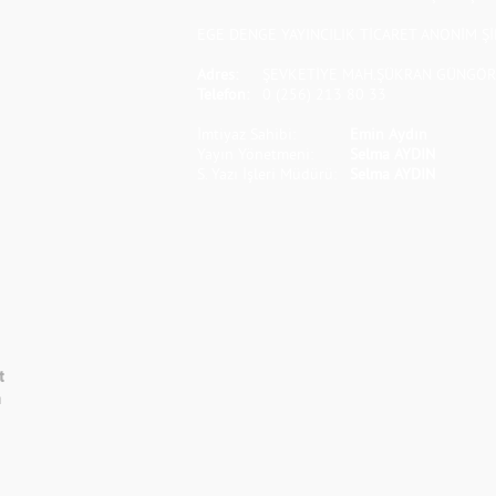
EGE DENGE YAYINCILIK TİCARET ANONİM Şİ
Adres:
ŞEVKETİYE MAH.ŞÜKRAN GÜNGÖR S
Telefon:
0 (256) 213 80 33
İmtiyaz Sahibi:
Emin Aydın
Yayın Yönetmeni:
Selma AYDIN
S. Yazı İşleri Müdürü:
Selma AYDIN
t
m