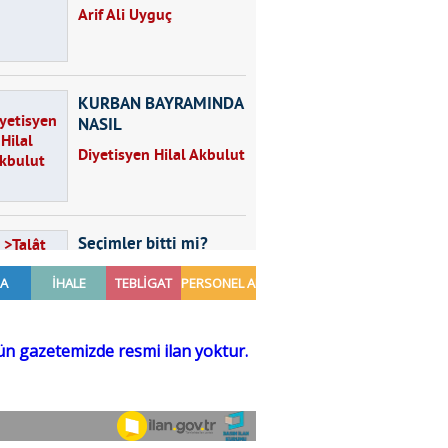
Arif Ali Uyguç
KURBAN BAYRAMINDA
NASIL
BESLENMELİYİZ?
Diyetisyen Hilal Akbulut
Seçimler bitti mi?
Talât Yörük
Hayal kurmak
Sezgin MADRAN