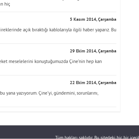
ın hiç
5 Kasım 2014, Çarşamba
eklerinde açık bıraktığı kablolarıyla ilgili haber yaparız. Bu
29 Ekim 2014, Çarşamba
leket meselelerini konuştuğumuzda Çine’nin hep kan
22 Ekim 2014, Çarşamba
u yana yazıyorum. Çine’yi, gündemini, sorunlarını,
Tüm hakları saklıdır. Bu sitedeki hiç bir içe