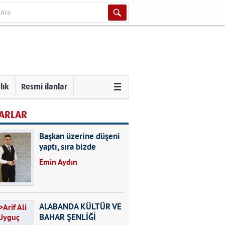
lık
Resmi ilanlar
ARLAR
Başkan üzerine düşeni
yaptı, sıra bizde
Emin Aydın
ALABANDA KÜLTÜR VE
BAHAR ŞENLİĞİ