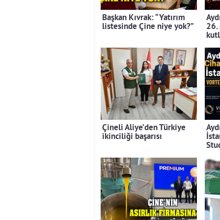
Başkan Kıvrak: “Yatırım
Aydı
listesinde Çine niye yok?”
26.
kut
Çineli Aliye’den Türkiye
Ayd
ikinciliği başarısı
İst
Stu