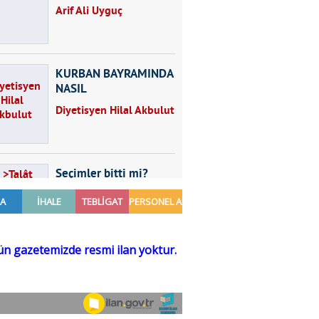
Arif Ali Uyguç
KURBAN BAYRAMINDA
NASIL
BESLENMELİYİZ?
Diyetisyen Hilal Akbulut
Seçimler bitti mi?
Talât Yörük
Hayal kurmak
Sezgin MADRAN