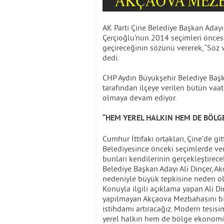
AK Parti Çine Belediye Başkan Adayı
Çerçioğlu’nun 2014 seçimleri önces
geçireceğinin sözünü vererek, “Söz
dedi.
CHP Aydın Büyükşehir Belediye Başk
tarafından ilçeye verilen bütün vaat
olmaya devam ediyor.
“HEM YEREL HALKIN HEM DE BÖLG
Cumhur İttifakı ortakları, Çine’de gi
Belediyesince önceki seçimlerde veri
bunları kendilerinin gerçekleştirece
Belediye Başkan Adayı Ali Dinçer, A
nedeniyle büyük tepkisine neden ola
Konuyla ilgili açıklama yapan Ali Di
yapılmayan Akçaova Mezbahasını biz
istihdamı artıracağız. Modern tesisim
yerel halkın hem de bölge ekonomisi