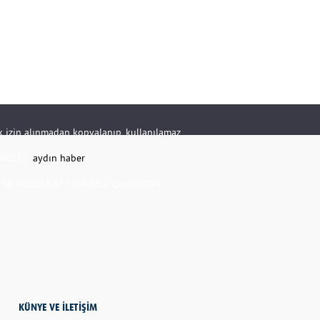
rik izin alınmadan kopyalanıp, kullanılamaz.
RKETİ -
aydın haber
K.NO:20 KAT:1 DAİRE:1 Çine/AYDIN
KÜNYE VE İLETİŞİM