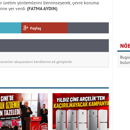
lir üretim yöntemlerini benimseyerek, çevre koruma
rine yer verdi.
(FATMA AYDIN)
Paylaş
NÖB
Bugün
rumları okuyucuların kendilerine ait görüşlerdir.
bulu