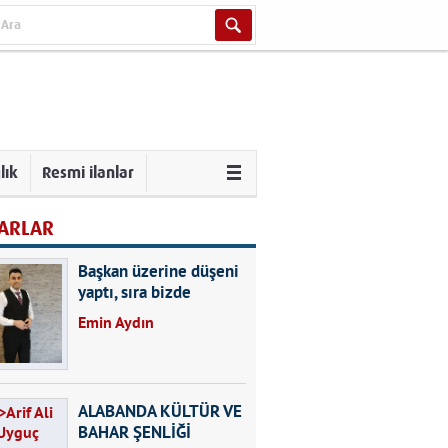
lık
Resmi ilanlar
ARLAR
Başkan üzerine düşeni
yaptı, sıra bizde
Emin Aydın
ALABANDA KÜLTÜR VE
BAHAR ŞENLİĞİ