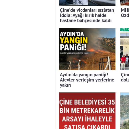
Çine'de vicdanları sızlatan
MHP
iddia: Ayağı kırık halde
Özd
hastane bahçesinde kaldı
Aydın'da yangın paniği!
Çin
Alevler yerleşim yerlerine
dolu
yakın