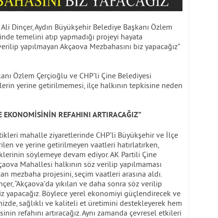
 Ali Dinçer, Aydın Büyükşehir Belediye Başkanı Özlem
inde temelini atıp yapmadığı projeyi hayata
 verilip yapılmayan Akçaova Mezbahasını biz yapacağız”
anı Özlem Çerçioğlu ve CHP’li Çine Belediyesi
lerin yerine getirilmemesi, ilçe halkının tepkisine neden
E EKONOMİSİNİN REFAHINI ARTIRACAĞIZ”
ttikleri mahalle ziyaretlerinde CHP’li Büyükşehir ve İlçe
len ve yerine getirilmeyen vaatleri hatırlatırken,
klerinin söylemeye devam ediyor. AK Partili Çine
kçaova Mahallesi halkının söz verilip yapılmaması
n mezbaha projesini, seçim vaatleri arasına aldı.
nçer, “Akçaova’da yıkılan ve daha sonra söz verilip
 yapacağız. Böylece yerel ekonomiyi güçlendirecek ve
izde, sağlıklı ve kaliteli et üretimini destekleyerek hem
nin refahını artıracağız. Aynı zamanda çevresel etkileri