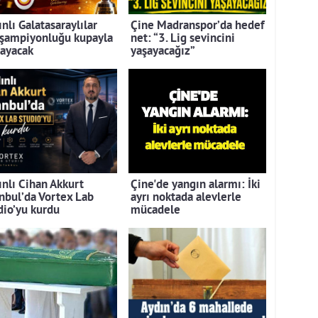
nlı Galatasaraylılar
Çine Madranspor’da hedef
 şampiyonluğu kupayla
net: “3. Lig sevincini
layacak
yaşayacağız”
ınlı Cihan Akkurt
Çine'de yangın alarmı: İki
anbul’da Vortex Lab
ayrı noktada alevlerle
dio’yu kurdu
mücadele