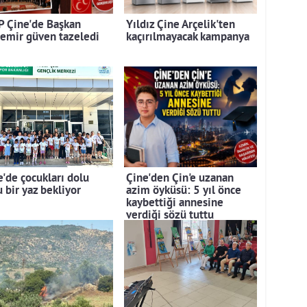
 Çine'de Başkan
Yıldız Çine Arçelik'ten
emir güven tazeledi
kaçırılmayacak kampanya
e'de çocukları dolu
Çine'den Çin'e uzanan
 bir yaz bekliyor
azim öyküsü: 5 yıl önce
kaybettiği annesine
verdiği sözü tuttu