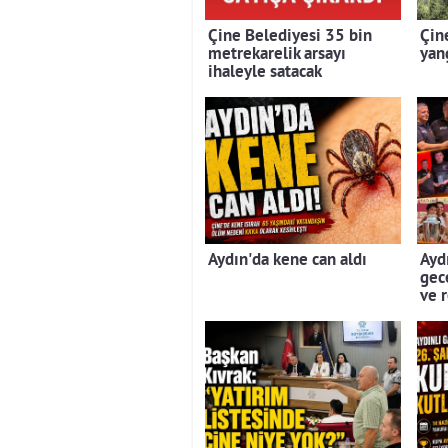
Çine Belediyesi 35 bin
Çin
metrekarelik arsayı
yan
ihaleyle satacak
Aydın'da kene can aldı
Aydı
gec
ve 