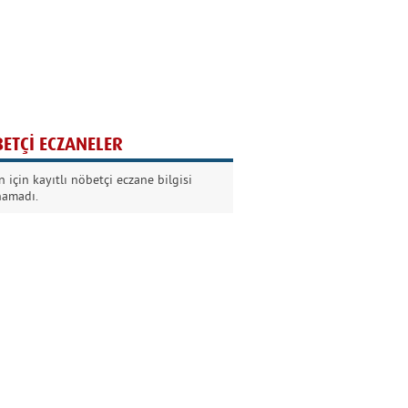
Ağaç yaşken eğilir
Nilüfer Kabalı
ETÇİ ECZANELER
Kurban Bayramında
 için kayıtlı nöbetçi eczane bilgisi
Dikkat!
namadı.
Şermin Örter
90’larda genç olmak
Kazım Aksoy