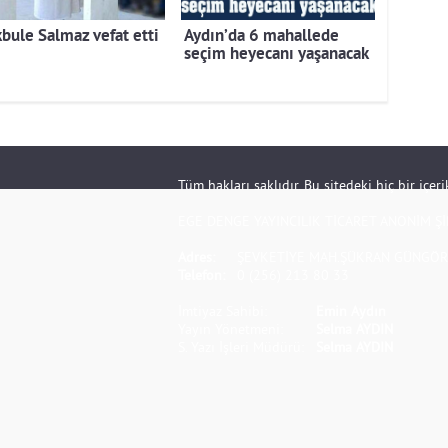
bule Salmaz vefat etti
Aydın’da 6 mahallede
seçim heyecanı yaşanacak
Tüm hakları saklıdır. Bu sitedeki hiç bir içe
EGE DENGE YAYINCILIK TİCARET ANONİM Şİ
Adres:
ŞEVKETİYE MAH.ŞÜKRAN GÜNGÖR S
Telefon:
0 (256) 213 80 33
İmtiyaz Sahibi:
Emin Aydın
Yayın Yönetmeni:
Selma AYDIN
S. Yazı İşleri Müdürü:
Selma AYDIN