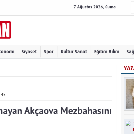
7 Ağustos 2026, Cuma
konomi
Siyaset
Spor
Kültür Sanat
Eğitim Bilim
Sağ
YAZ
:45
ılmayan Akçaova Mezbahasını